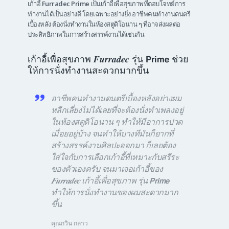
เก้าอี้
Furradec Prime
เป็นเก้าอี้เพื่อสุขภาพที่ตอบโจทย์การ
ทำงานได้เป็นอย่างดี โดยเฉพาะอย่างยิ่ง อาชีพคนทำงานดนตรี
เบื้องหลัง ต้องนั่งทำงานในห้องสตูดิโอนาน ๆ ที่อาจส่งผลต่อ
ประสิทธิภาพในการสร้างสรรค์งานได้เช่นกัน
เก้าอี้เพื่อสุขภาพ 𝑭𝒖𝒓𝒓𝒂𝒅𝒆𝒄 รุ่น 𝗣𝗿𝗶𝗺𝗲 ช่วย
ให้การนั่งทำงานสะดวกมากขึ้น
อาชีพคนทำงานดนตรีเบื้องหลังอย่างผม
หลีกเลี่ยงไม่ได้เลยที่จะต้องนั่งทำเพลงอยู่
ในห้องสตูดิโอนาน ๆ ทำให้มีอาการปวด
เมื่อยอยู่บ้าง จนทำให้บางทีมันก็ยากที่
สร้างสรรค์งานศิลปะออกมา ก็เลยต้อง
ใส่ใจกับการเลือกเก้าอี้ที่เหมาะกับสรีระ
ของตัวเองครับ จนมาเจอเก้าอี้ของ
𝑭𝒖𝒓𝒓𝒂𝒅𝒆𝒄 เก้าอี้เพื่อสุขภาพ รุ่น 𝗣𝗿𝗶𝗺𝗲
ทำให้การนั่งทำงานของผมสะดวกมาก
ขึ้น
คุณกวิน กล่าว