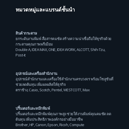
หมวดหมู่และแบรนด์ชั้นนำ
สินค้ากระดาษ
ยกระดับงานพิมพ์ สื่อสารคมชัด สร้างความน่าเชื่อถือให้ธุรกิจด้วย
กระดาษคุณภาพพรีเมียม
Double A
,
IDEA MAX
,
ONE
,
IDEA WORK
,
ALCOTT
,
Shih-Tzu
,
Post-it
อุปกรณ์และเครื่องสำนักงาน
อุปกรณ์สำนักงานและเครื่องใช้สำนักงานครบวงจร พร้อมโซลูชันที่
ช่วยลดต้นทุน เพิ่มผลผลิตให้ธุรกิจ
ตราช้าง
,
Casio
,
Scotch
,
Pentel
,
WESTCOTT
,
Max
ปริ้นเตอร์และหมึกพิมพ์
ปริ้นเตอร์และหมึกพิมพ์คุณภาพสูง ช่วยให้งานพิมพ์คุณคมชัด ลด
ต้นทุน เพิ่มประสิทธิภาพองค์กรอย่างมืออาชีพ
Brother
,
HP
,
Canon
,
Epson
,
Ricoh
,
Compute