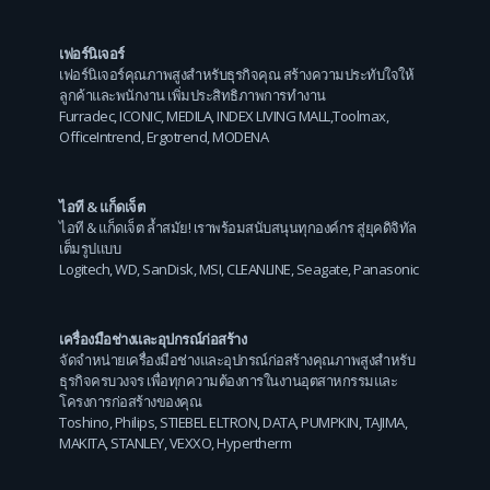
เฟอร์นิเจอร์
เฟอร์นิเจอร์คุณภาพสูงสำหรับธุรกิจคุณ สร้างความประทับใจให้
ลูกค้าและพนักงาน เพิ่มประสิทธิภาพการทำงาน
Furradec
,
ICONIC
,
MEDILA
,
INDEX LIVING MALL
,
Toolmax
,
OfficeIntrend
,
Ergotrend
,
MODENA
ไอที & แก็ดเจ็ต
ไอที & แก็ดเจ็ต ล้ำสมัย! เราพร้อมสนับสนุนทุกองค์กร สู่ยุคดิจิทัล
เต็มรูปแบบ
Logitech
,
WD
,
SanDisk
,
MSI
,
CLEANLINE
,
Seagate
,
Panasonic
เครื่องมือช่างและอุปกรณ์ก่อสร้าง
จัดจำหน่ายเครื่องมือช่างและอุปกรณ์ก่อสร้างคุณภาพสูงสำหรับ
ธุรกิจครบวงจร เพื่อทุกความต้องการในงานอุตสาหกรรมและ
โครงการก่อสร้างของคุณ
Toshino
,
Philips
,
STIEBEL ELTRON
,
DATA
,
PUMPKIN
,
TAJIMA
,
MAKITA
,
STANLEY
,
VEXXO
,
Hypertherm