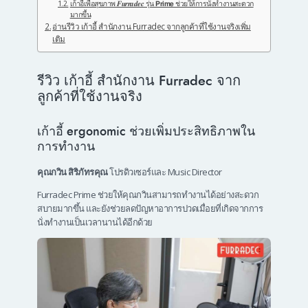
เก้าอี้เพื่อสุขภาพ 𝑭𝒖𝒓𝒓𝒂𝒅𝒆𝒄 รุ่น 𝗣𝗿𝗶𝗺𝗲 ช่วยให้การนั่งทำงานสะดวก
มากขึ้น
อ่านรีวิว เก้าอี้ สำนักงาน Furradec จากลูกค้าที่ใช้งานจริงเพิ่ม
เติม
รีวิว เก้าอี้ สำนักงาน Furradec จาก
ลูกค้าที่ใช้งานจริง
เก้าอี้ ergonomic ช่วยเพิ่มประสิทธิภาพใน
การทำงาน
คุณกวิน สิริภัทรคุณ
โปรดิวเซอร์และ Music Director
Furradec Prime ช่วยให้คุณกวินสามารถทำงานได้อย่างสะดวก
สบายมากขึ้น และยังช่วยลดปัญหาอาการปวดเมื่อยที่เกิดจากการ
นั่งทำงานเป็นเวลานานได้อีกด้วย