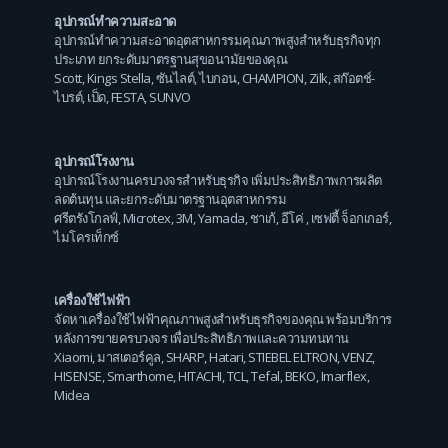
อุปกรณ์ทำความสะอาด
อุปกรณ์ทำความสะอาดอุตสาหกรรมคุณภาพสูงสำหรับธุรกิจทุก
ประเภท ยกระดับมาตรฐานสุขอนามัยของคุณ
Scott
,
Kings Stella
,
ซันไลต์
,
ไบกอน
,
CHAMPION
,
Zilk
,
สก๊อตช์-
ไบรต์
,
เป็ด
,
FESTA
,
SUNVO
อุปกรณ์โรงงาน
อุปกรณ์โรงงานครบวงจรสำหรับธุรกิจ เพิ่มประสิทธิภาพการผลิต
ลดต้นทุน และยกระดับมาตรฐานอุตสาหกรรม
ศรีตรังโกลฟ์
,
Microtex
,
3M
,
Yamada
,
ชาเก้
,
อีโค่
,
เซฟตี้ จ็อกเกอร์
,
ไมโครเท็กซ์
เครื่องใช้ไฟฟ้า
จัดหาเครื่องใช้ไฟฟ้าคุณภาพสูงสำหรับธุรกิจของคุณ พร้อมบริการ
หลังการขายครบวงจร เพื่อประสิทธิภาพและความทนทาน
Xiaomi
,
มาสเตอร์คูล
,
SHARP
,
Hatari
,
STIEBEL ELTRON
,
VENZ
,
HISENSE
,
Smarthome
,
HITACHI
,
TCL
,
Tefal
,
BEKO
,
Imarflex
,
Midea