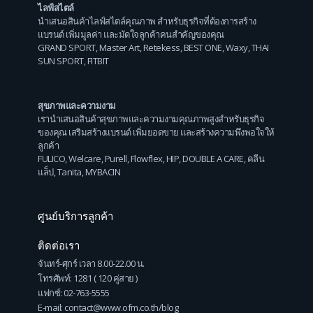
ไลฟ์สไตล์
นำเสนอสินค้าไลฟ์สไตล์คุณภาพ สำหรับธุรกิจที่ต้องการสร้าง
แบรนด์ เพิ่มมูลค่า และมัดใจลูกค้าคนสำคัญของคุณ
GRAND SPORT
,
Master Art
,
Retekess
,
BEST ONE
,
Waxy
,
THAI
SUN SPORT
,
FITBIT
สุขภาพและความงาม
เรานำเสนอสินค้าสุขภาพและความงามคุณภาพสูงสำหรับธุรกิจ
ของคุณ เสริมสร้างแบรนด์ เพิ่มยอดขาย และสร้างความพึงพอใจให้
ลูกค้า
FULICO
,
Welcare
,
Purell
,
Flowflex
,
HIP
,
DOUBLE A CARE
,
คลีน
แล็ป
,
Tanita
,
MYBACIN
ศูนย์บริการลูกค้า
ติดต่อเรา
จันทร์-ศุกร์ เวลา 8.00-22.00 น.
โทรศัพท์: 1281 ( 120 คู่สาย )
แฟกซ์: 02-763-5555
E-mail: contact@www.ofm.co.th/blog