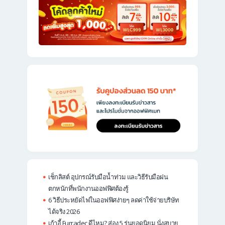
เช็กลิสต์ อุปกรณ์รับมือน้ำท่วม และวิธีรับมือฝน
ตกหนักที่พนักงานออฟฟิศต้องรู้
6 วิธีประหยัดไฟในออฟฟิศง่ายๆ ลดค่าใช้จ่ายบริษัท
ได้จริง 2026
เก้าอี้ Furradec ดีไหม? ส่อง 5 รุ่นยอดนิยม นั่งสบาย