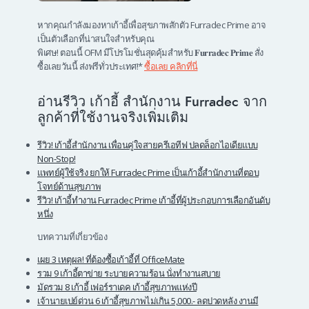
หากคุณกำลังมองหาเก้าอี้เพื่อสุขภาพสักตัว Furradec Prime อาจ
เป็นตัวเลือกที่น่าสนใจสำหรับคุณ
พิเศษ! ตอนนี้ OFM มีโปรโมชั่นสุดคุ้มสำหรับ 𝐅𝐮𝐫𝐫𝐚𝐝𝐞𝐜 𝐏𝐫𝐢𝐦𝐞 สั่ง
ซื้อเลยวันนี้ ส่งฟรีทั่วประเทศ!*
ซื้อเลย คลิกที่นี่
อ่านรีวิว เก้าอี้ สำนักงาน Furradec จาก
ลูกค้าที่ใช้งานจริงเพิ่มเติม
รีวิว! เก้าอี้สำนักงาน เพื่อนคู่ใจสายครีเอทีฟ ปลดล็อกไอเดียแบบ
Non-Stop!
แพทย์ผู้ใช้จริง ยกให้ Furradec Prime เป็นเก้าอี้สำนักงานที่ตอบ
โจทย์ด้านสุขภาพ
รีวิว! เก้าอี้ทำงาน Furradec Prime เก้าอี้ที่ผู้ประกอบการเลือกอันดับ
หนึ่ง
บทความที่เกี่ยวข้อง
เผย 3 เหตุผล! ที่ต้องซื้อเก้าอี้ที่ OfficeMate
รวม 9 เก้าอี้ตาข่าย ระบายความร้อน นั่งทำงานสบาย
มัดรวม 8 เก้าอี้ เฟอร์ราเดค เก้าอี้สุขภาพแห่งปี
เจ้านายเปย์ด่วน 6 เก้าอี้สุขภาพไม่เกิน 5,000.- ลดปวดหลัง งานมี