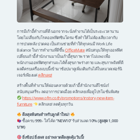
การมีเก้าอี้ทำงานที่ดี นอกจากจะนั่งทำงานได้เป็นระยะเวลานาน
โดยไม่เสี่ยงกับโรคออฟฟิศซินโดรม ซึ่งทำให้ไม่ต้องเสียเวลากับ
การปวดหลัง ปวดคอ เป็นส่วนช่วยที่ทำให้ทุกคนมี Work Life
Balance ในการทำงานที่ดีขึ้น
OfficeMate
สนับสนุนให้ทุกออฟฟิศ
เปลี่ยนเก้าอี้สำนักงานมาเป็นเก้าอี้สุขภาพ ราคาไม่แพง เพื่อ
พนักงานออฟฟิศทุกท่านจะได้ทั้งสุขภาพร่างกาย และสุขภาพจิตที่ดี
ผลดีครบเครื่องแบบนี้เข้ามาช้อปมาดูเพิ่มเติมกันได้ในหมวดเฟอร์นิ
เจอร์เพียงเเค่
คลิกเลย!
สร้างพื้นที่ทำงานให้ผ่อนคลายด้วยเก้าอี้สำนักงานดีไซน์เก๋
สนับสนุนสรีระ ลดอาการปวดเมื่อย คลิกเลยเพื่อดูโปรโมชั่นพิเศษ
https://www.ofm.co.th/promotions/instory-new-item-
furniture
คลิกเลย! ลดคุ้มทุกวัน
ดีลสุดพิเศษสำหรับลูกค้าใหม่!
ซื้อครบ
999.-
ใส่โค้ด
“
NEW10
”
รับส่วนลด
10% (สูงสุด 1,000
บาท)
ยิ่งช้อป ยิ่งลด! อย่าพลาดดีลสุดคุ้มวันนี้!