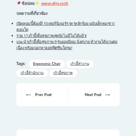
ช้อปเลย
www.ofm.co.th
บทความที่เกี่ยวข้อง
เปิดเทอมนี้ต้องมี! 10 เฟอร์นิเจอร์ราคาหลักร้อย ฉบับเด็กหอ/ชาว
คอนโด
รวม 11 เก้าอี้เพื่อสุขภาพสุดปัง ไม่มีไม่ได้แล้ว!
แนะนำเก้าอี้เพื่อสุขภาพ 9 รุ่นยอดนิยม นั่งสบาย ทำงานได้นานต่อ
เนื่อง พร้อมบอกลาออฟฟิศซินโดรม!
Tags:
Ergonomic Chair
เก้าอี้ทำงาน
เก้าอี้สำนักงาน
เก้าอี้สุขภาพ
Post
navigation
Prev
Next
Prev Post
Next Post
post:
post: