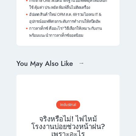
กระดาษ ONE สเปคมาตรฐาน ออฟฟิศยุคใหม่เลือก
ใช้ คุ้มค่า ประหยัด พิมพ์ลื่นไม่ติดเครื่อง
อัปเดต สินค้าใหม่ OFM ส.ค. 69 รวมไอเทม IT &
อุปกรณ์ออฟฟิศ ยกระดับการทำงานให้สปีดอัพ
กาวลาเท็กซ์ คืออะไร? วิธีเลือกให้เหมาะกับงาน
พร้อมแนะนำกาวลาเท็กซ์ยอดนิยม
You May Also Like
Industrial
จริงหรือไม่! ไฟไหม้
โรงงานบ่อยช่วงหน้าฝน?
เพราะอะไร