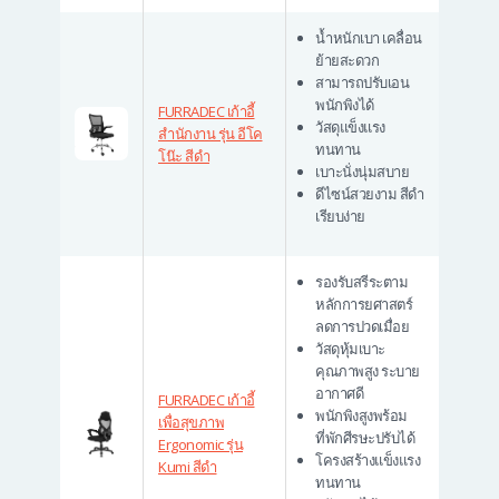
น้ำหนักเบา เคลื่อน
ย้ายสะดวก
สามารถปรับเอน
พนักพิงได้
FURRADEC เก้าอี้
วัสดุแข็งแรง
สำนักงาน รุ่น อีโค
ทนทาน
โน๊ะ สีดำ
เบาะนั่งนุ่มสบาย
ดีไซน์สวยงาม สีดำ
เรียบง่าย
รองรับสรีระตาม
หลักการยศาสตร์
ลดการปวดเมื่อย
วัสดุหุ้มเบาะ
คุณภาพสูง ระบาย
อากาศดี
FURRADEC เก้าอี้
พนักพิงสูงพร้อม
เพื่อสุขภาพ
ที่พักศีรษะปรับได้
Ergonomic รุ่น
โครงสร้างแข็งแรง
Kumi สีดำ
ทนทาน