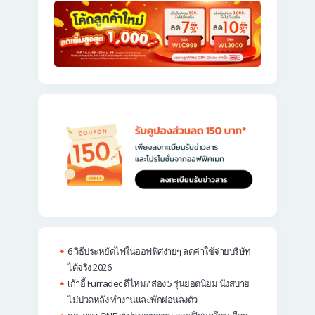
6 วิธีประหยัดไฟในออฟฟิศง่ายๆ ลดค่าใช้จ่ายบริษัท
ได้จริง 2026
เก้าอี้ Furradec ดีไหม? ส่อง 5 รุ่นยอดนิยม นั่งสบาย
ไม่ปวดหลัง ทำงานและพักผ่อนลงตัว