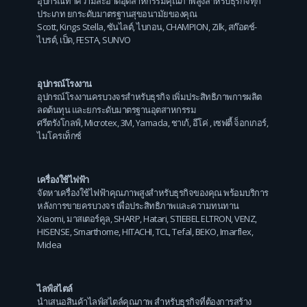
อุปกรณ์ทำความสะอาดอุตสาหกรรมคุณภาพสูงสำหรับธุรกิจทุก
ประเภท ยกระดับมาตรฐานสุขอนามัยของคุณ
Scott
,
Kings Stella
,
ซันไลต์
,
ไบกอน
,
CHAMPION
,
Zilk
,
สก๊อตช์-
ไบรต์
,
เป็ด
,
FESTA
,
SUNVO
อุปกรณ์โรงงาน
อุปกรณ์โรงงานครบวงจรสำหรับธุรกิจ เพิ่มประสิทธิภาพการผลิต
ลดต้นทุน และยกระดับมาตรฐานอุตสาหกรรม
ศรีตรังโกลฟ์
,
Microtex
,
3M
,
Yamada
,
ชาเก้
,
อีโค่
,
เซฟตี้ จ็อกเกอร์
,
ไมโครเท็กซ์
เครื่องใช้ไฟฟ้า
จัดหาเครื่องใช้ไฟฟ้าคุณภาพสูงสำหรับธุรกิจของคุณ พร้อมบริการ
หลังการขายครบวงจร เพื่อประสิทธิภาพและความทนทาน
Xiaomi
,
มาสเตอร์คูล
,
SHARP
,
Hatari
,
STIEBEL ELTRON
,
VENZ
,
HISENSE
,
Smarthome
,
HITACHI
,
TCL
,
Tefal
,
BEKO
,
Imarflex
,
Midea
ไลฟ์สไตล์
นำเสนอสินค้าไลฟ์สไตล์คุณภาพ สำหรับธุรกิจที่ต้องการสร้าง