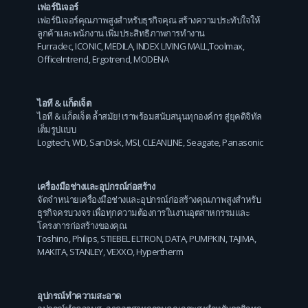
เฟอร์นิเจอร์
เฟอร์นิเจอร์คุณภาพสูงสำหรับธุรกิจคุณ สร้างความประทับใจให้
ลูกค้าและพนักงาน เพิ่มประสิทธิภาพการทำงาน
Furradec
,
ICONIC
,
MEDILA
,
INDEX LIVING MALL
,
Toolmax
,
OfficeIntrend
,
Ergotrend
,
MODENA
ไอที & แก็ดเจ็ต
ไอที & แก็ดเจ็ต ล้ำสมัย! เราพร้อมสนับสนุนทุกองค์กร สู่ยุคดิจิทัล
เต็มรูปแบบ
Logitech
,
WD
,
SanDisk
,
MSI
,
CLEANLINE
,
Seagate
,
Panasonic
เครื่องมือช่างและอุปกรณ์ก่อสร้าง
จัดจำหน่ายเครื่องมือช่างและอุปกรณ์ก่อสร้างคุณภาพสูงสำหรับ
ธุรกิจครบวงจร เพื่อทุกความต้องการในงานอุตสาหกรรมและ
โครงการก่อสร้างของคุณ
Toshino
,
Philips
,
STIEBEL ELTRON
,
DATA
,
PUMPKIN
,
TAJIMA
,
MAKITA
,
STANLEY
,
VEXXO
,
Hypertherm
อุปกรณ์ทำความสะอาด