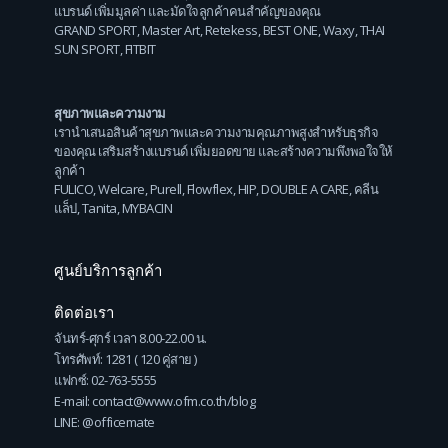
แบรนด์ เพิ่มมูลค่า และมัดใจลูกค้าคนสำคัญของคุณ
GRAND SPORT
,
Master Art
,
Retekess
,
BEST ONE
,
Waxy
,
THAI
SUN SPORT
,
FITBIT
สุขภาพและความงาม
เรานำเสนอสินค้าสุขภาพและความงามคุณภาพสูงสำหรับธุรกิจ
ของคุณ เสริมสร้างแบรนด์ เพิ่มยอดขาย และสร้างความพึงพอใจให้
ลูกค้า
FULICO
,
Welcare
,
Purell
,
Flowflex
,
HIP
,
DOUBLE A CARE
,
คลีน
แล็ป
,
Tanita
,
MYBACIN
ศูนย์บริการลูกค้า
ติดต่อเรา
จันทร์-ศุกร์ เวลา 8.00-22.00 น.
โทรศัพท์: 1281 ( 120 คู่สาย )
แฟกซ์: 02-763-5555
E-mail: contact@www.ofm.co.th/blog
LINE: @officemate