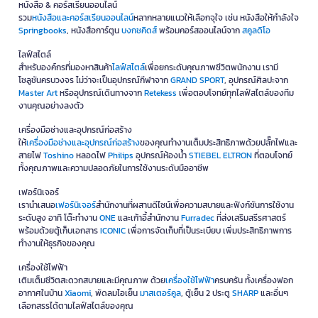
หนังสือ & คอร์สเรียนออนไลน์
รวม
หนังสือและคอร์สเรียนออนไลน์
หลากหลายแนวให้เลือกจุใจ เช่น หนังสือให้กำลังใจ
Springbooks
, หนังสือการ์ตูน
บงกชคิดส์
พร้อมคอร์สออนไลน์จาก
สคูลดิโอ
ไลฟ์สไตล์
สำหรับองค์กรที่มองหาสินค้า
ไลฟ์สไตล์
เพื่อยกระดับคุณภาพชีวิตพนักงาน เรามี
โซลูชันครบวงจร ไม่ว่าจะเป็นอุปกรณ์กีฬาจาก
GRAND SPORT
, อุปกรณ์ศิลปะจาก
Master Art
หรืออุปกรณ์เดินทางจาก
Retekess
เพื่อตอบโจทย์ทุกไลฟ์สไตล์ของทีม
งานคุณอย่างลงตัว
เครื่องมือช่างและอุปกรณ์ก่อสร้าง
ให้
เครื่องมือช่างและอุปกรณ์ก่อสร้าง
ของคุณทำงานเต็มประสิทธิภาพด้วยปลั๊กไฟและ
สายไฟ
Toshino
หลอดไฟ
Philips
อุปกรณ์ห้องน้ำ
STIEBEL ELTRON
ที่ตอบโจทย์
ทั้งคุณภาพและความปลอดภัยในการใช้งานระดับมืออาชีพ
เฟอร์นิเจอร์
เรานำเสนอ
เฟอร์นิเจอร์
สำนักงานที่ผสานดีไซน์เพื่อความสบายและฟังก์ชันการใช้งาน
ระดับสูง อาทิ โต๊ะทำงาน
ONE
และเก้าอี้สำนักงาน
Furradec
ที่ส่งเสริมสรีรศาสตร์
พร้อมด้วยตู้เก็บเอกสาร
ICONIC
เพื่อการจัดเก็บที่เป็นระเบียบ เพิ่มประสิทธิภาพการ
ทำงานให้ธุรกิจของคุณ
เครื่องใช้ไฟฟ้า
เติมเต็มชีวิตสะดวกสบายและมีคุณภาพ ด้วย
เครื่องใช้ไฟฟ้า
ครบครัน ทั้งเครื่องฟอก
อากาศในบ้าน
Xiaomi
, พัดลมไอเย็น
มาสเตอร์คูล
, ตู้เย็น 2 ประตู
SHARP
และอื่นๆ
เลือกสรรได้ตามไลฟ์สไตล์ของคุณ