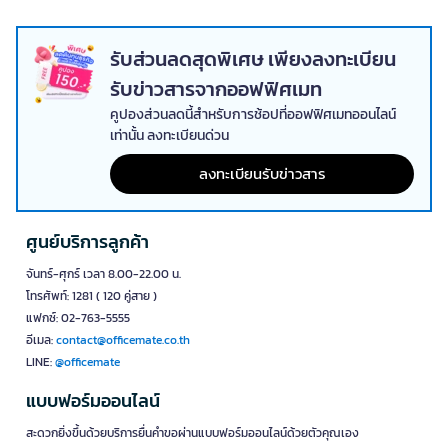
ถนัด ช่วยให้การตัดต่อเนื่องทำได้ง่ายขึ้น
แท่นตัดกระดาษ WESTCOTT สำหรับงานตัดเอกสารที่
รับส่วนลดสุดพิเศษ เพียงลงทะเบียน
แม่นยำ
รับข่าวสารจากออฟฟิศเมท
แท่นตัดกระดาษ WESTCOTT เหมาะสำหรับตัดกระดาษ A4 เอกสารนำเสนอ
คูปองส่วนลดนี้สำหรับการช้อปที่ออฟฟิศเมทออนไลน์
ภาพถ่าย การ์ด ป้ายประกาศ และงานพิมพ์ที่ต้องการขอบตรงสม่ำเสมอ มีทั้ง
เท่านั้น ลงทะเบียนด่วน
รุ่น Multi-Purpose Trimmer และ Easy-Cut Guillotine Trimmer ที่
ออกแบบมาเพื่อใช้งานในสำนักงาน ห้องเรียน สตูดิโอ และร้านถ่ายเอกสาร
ลงทะเบียนรับข่าวสาร
อุปกรณ์ตัด WESTCOTT สำหรับงานสร้างสรรค์และ
งานพิมพ์
ศูนย์บริการลูกค้า
อุปกรณ์ตัด WESTCOTT ช่วยให้การเตรียมสื่อประชาสัมพันธ์ งาน DIY งาน
สื่อการเรียนการสอน และเอกสารประกอบการประชุมทำได้รวดเร็วขึ้น เหมาะ
จันทร์-ศุกร์ เวลา 8.00-22.00 น.
กับผู้ที่ต้องการความเรียบร้อยของชิ้นงานมากกว่าการตัดด้วยมือเปล่า
โทรศัพท์: 1281 ( 120 คู่สาย )
แฟกซ์: 02-763-5555
จุดเด่นของ WESTCOTT ที่ทำให้งานตัดดูเป็นมือ
อีเมล:
contact@officemate.co.th
อาชีพ
LINE:
@officemate
WESTCOTT แตกต่างด้วยประสบการณ์ด้านเครื่องมือตัดและการพัฒนา
แบบฟอร์มออนไลน์
สินค้าให้เหมาะกับการใช้งานจริงในสำนักงานและห้องเรียน
สะดวกยิ่งขึ้นด้วยบริการยื่นคำขอผ่านแบบฟอร์มออนไลน์ด้วยตัวคุณเอง
ประวัติแบรนด์ยาวนาน:
WESTCOTT ก่อตั้งโดย Henry Westcott ในปี