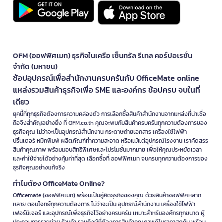
ครู นักเรียน และฝ่ายกิจกรรมสามารถใช้ WESTCOTT สำหรับตัดกระดาษ ทำ
บอร์ด ตัดการ์ด ตัดใบงาน และสร้างสื่อการสอนที่ต้องการขนาดสม่ำเสมอ
โดยควรเลือกอุปกรณ์ให้เหมาะกับวัยและความปลอดภัยของผู้ใช้งาน
WESTCOTT สำหรับร้านถ่ายเอกสารและงานพิมพ์
แท่นตัดกระดาษ WESTCOTT ช่วยให้ร้านถ่ายเอกสารตัดรายงาน แผ่นพับ
OFM (ออฟฟิศเมท) ธุรกิจในเครือ เซ็นทรัล รีเทล คอร์ปอเรชั่น
ปกเอกสาร การ์ด และภาพถ่ายได้รวดเร็ว ขอบตรง และลดเวลาในการจัด
จำกัด (มหาชน)
แต่งชิ้นงานก่อนส่งมอบลูกค้า
ช้อปอุปกรณ์เพื่อสำนักงานครบครันกับ OfficeMate online
WESTCOTT สำหรับงานประดิษฐ์และ Home Office
แหล่งรวมสินค้าธุรกิจเพื่อ SME และองค์กร ช้อปครบ จบในที่
เดียว
กรรไกรและอุปกรณ์ตัด WESTCOTT เหมาะกับงาน DIY, Scrapbook,
Planner, การ์ดอวยพร และงานตัดแต่งวัสดุเบา ช่วยให้มุมทำงานที่บ้านมี
ยุคนี้ที่ทุกธุรกิจต้องการความคล่องตัว การเลือกซื้อสินค้าสำนักงานจากแหล่งที่น่าเชื่อ
อุปกรณ์ตัดที่ใช้งานได้หลากหลาย
ถือจึงสำคัญอย่างยิ่ง ที่ OFM.co.th คุณจะพบกับสินค้าครบครันทุกความต้องการของ
ธุรกิจคุณ ไม่ว่าจะเป็นอุปกรณ์สำนักงาน กระดาษถ่ายเอกสาร เครื่องใช้ไฟฟ้า
วิธีเลือกซื้อ WESTCOTT ให้เหมาะกับงานตัดแต่ละ
ปริ้นเตอร์ หมึกพิมพ์ ผลิตภัณฑ์ทำความสะอาด หรือแม้แต่อุปกรณ์โรงงาน เราคัดสรร
สินค้าคุณภาพ พร้อมมอบสิทธิพิเศษและโปรโมชั่นมากมาย เพื่อให้คุณประหยัดเวลา
ประเภท
และค่าใช้จ่ายได้อย่างคุ้มค่าที่สุด เลือกซื้อที่ ออฟฟิศเมท จบครบทุกความต้องการของ
การเลือกสินค้า WESTCOTT ควรพิจารณาจากวัสดุที่ต้องตัด ความถี่ในการ
ธุรกิจคุณอย่างแท้จริง
ใช้งาน ความแม่นยำที่ต้องการ และพื้นที่จัดเก็บอุปกรณ์
ทำไมต้อง OfficeMate Online?
เลือกกรรไกร WESTCOTT ตามขนาดมือและงาน:
งานเอกสารทั่วไปใช้
Officemate (ออฟฟิศเมท) พร้อมเป็นคู่คิดธุรกิจของคุณ ด้วยสินค้าออฟฟิศหลาก
กรรไกรขนาดมาตรฐาน ส่วนงานประดิษฐ์หรือรายละเอียดเล็กควร
หลาย ตอบโจทย์ทุกความต้องการ ไม่ว่าจะเป็น อุปกรณ์สำนักงาน เครื่องใช้ไฟฟ้า
เลือกขนาดที่ควบคุมง่าย
เฟอร์นิเจอร์ และอุปกรณ์เพื่อธุรกิจไว้อย่างครบครัน เหมาะสำหรับองค์กรทุกขนาด ผู้