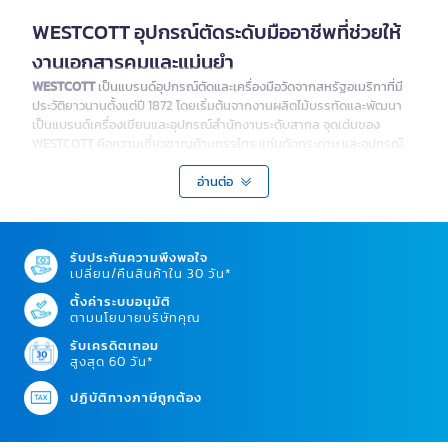
WESTCOTT อุปกรณ์ตัดระดับมืออาชีพที่ช่วยให้
งานเอกสารคมและแม่นยำ
WESTCOTT
เป็นแบรนด์อุปกรณ์ตัดและเครื่องมือวัดจากสหรัฐอเมริกาที่มี
ประวัติยาวนานตั้งแต่ปี 1872 โดยเริ่มต้นจากงานผลิตไม้บรรทัดและพัฒนา
เป็นแบรนด์เครื่องเขียนและอุปกรณ์สำนักงานระดับสากล จุดเด่นของ
WESTCOTT คือความเชี่ยวชาญด้านกรรไกร แท่นตัดกระดาษ และอุปกรณ์
ตัดที่ออกแบบมาเพื่อความคม ความแม่นยำ และความทนทาน เหมาะสำหรับ
สำนักงาน โรงเรียน ร้านถ่ายเอกสาร งานพิมพ์ งานประดิษฐ์ และธุรกิจที่ต้อง
อ่านต่อ
จัดการเอกสารหรือวัสดุตัดแต่งเป็นประจำ
หมวดหมู่สินค้า WESTCOTT สำหรับงานตัดที่
รับประกันความพึงพอใจ
ต้องการความเรียบร้อย
เปลี่ยน/คืนสินค้าใน 30 วัน*
สินค้า WESTCOTT ครอบคลุมอุปกรณ์ตัดสำหรับงานเอกสาร งาน
ตั้งค่าระบบอนุมัติ
สร้างสรรค์ และงานสำนักงานที่ต้องการผลลัพธ์สะอาดและแม่นยำ
ตามนโยบายบริษัทคุณ
รับเครดิตเทอม
กรรไกร WESTCOTT สำหรับสำนักงาน โรงเรียน และ
สูงสุด 60 วัน*
งานประดิษฐ์
ปฏิบัติทางภาษีถูกต้อง
กรรไกร WESTCOTT เหมาะสำหรับตัดกระดาษ ซองเอกสาร ฉลาก รูปภาพ
วัสดุงานฝีมือ และงานทั่วไปในสำนักงาน มีหลายขนาดให้เลือกตามความถนัด
มือและประเภทงาน โดยบางรุ่นโดดเด่นด้านใบมีดคุณภาพสูงและดีไซน์จับ