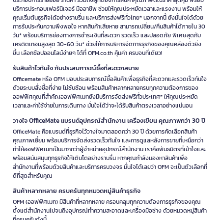
เลือกแท่นตัดกระดาษ WESTCOTT ตามขนาดกระดาษ:
งานเอกสาร
ประกอบการรายย่อย ร้านค้า รวมถึงผู้ที่ต้องการสินค้าคุณภาพดีในราคาสุดคุ้ม พร้อม
บริการประกอบเฟอร์นิเจอร์ มืออาชีพ ช่วยให้คุณประหยัดเวลาและแรงงาน พร้อมให้
ทั่วไปควรเลือกรุ่นที่รองรับ A4 ส่วนงานพิมพ์ขนาดใหญ่ควรตรวจสอบ
คุณเริ่มต้นธุรกิจได้อย่างราบรื่น และบริการส่งฟรีทั่วไทย* นอกจากนี้ ยังมั่นใจได้ด้วย
ความยาวแนวตัดก่อนซื้อ
การรับประกันความพึงพอใจ หากสินค้าเสียหาย สามารถเปลี่ยน/คืนสินค้าได้ภายใน 30
เลือกตามจำนวนแผ่นที่ต้องตัด:
หากตัดเอกสารหลายแผ่นพร้อมกัน
วัน* พร้อมบริการช่องทางการชำระเงินที่สะดวก รวดเร็ว และปลอดภัย พิเศษสุดกับ
ควรดูความสามารถในการตัดสูงสุดของแต่ละรุ่น
เครดิตเทอมสูงสุด 30-60 วัน* ช่วยให้การบริหารจัดการธุรกิจของคุณคล่องตัวยิ่ง
พิจารณาความปลอดภัย:
ห้องเรียนหรือพื้นที่ใช้งานร่วมกันควรเลือก
ขึ้น เลือกช้อปออนไลน์ง่ายๆ ได้ที่ OFM.co.th คุ้มค่า ครบจบที่เดียว!
อุปกรณ์ที่มีฐานมั่นคง ฝาครอบ หรือระบบช่วยลดการสัมผัสใบมีด
ดูแลใบมีดให้คมอยู่เสมอ:
ใช้ตัดวัสดุให้เหมาะกับประเภทสินค้า หลีก
รับสินค้าไวทันใจ กับประสบการณ์ซื้อที่สะดวกสบาย
เลี่ยงวัสดุแข็งเกินกำหนด และเก็บในที่แห้งเพื่อยืดอายุการใช้งาน
Officemate หรือ OFM มอบประสบการณ์ซื้อสินค้าเพื่อธุรกิจที่สะดวกและรวดเร็วทันใจ
ด้วยระบบสั่งซื้อที่ง่าย ไม่ซับซ้อน พร้อมสินค้าหลากหลายครบทุกความต้องการของ
คำถามที่พบบ่อยเกี่ยวกับ WESTCOTT
ออฟฟิศคุณที่สำคัญออฟฟิศเมทยังมีบริการจัดส่งฟรีทั่วประเทศ* ให้คุณประหยัด
เวลาและค่าใช้จ่ายในการเดินทาง มั่นใจได้ว่าจะได้รับสินค้าตรงเวลาอย่างแน่นอน
กรรไกร WESTCOTT เหมาะกับงานอะไรบ้าง?
เหมาะกับงานตัดกระดาษ เอกสาร ฉลาก รูปภาพ งานประดิษฐ์ และวัสดุเบา
วางใจ OfficeMate แบรนด์อุปกรณ์สำนักงาน เครื่องเขียน คุณภาพกว่า 30 ปี
ทั่วไปในสำนักงาน โรงเรียน และบ้าน โดยควรเลือกขนาดและรูปแบบให้เหมาะ
OfficeMate คือแบรนด์ที่ธุรกิจไว้วางใจมาตลอดกว่า 30 ปี ด้วยการคัดเลือกสินค้า
กับวัสดุที่ตัด
คุณภาพเยี่ยม พร้อมบริการจัดส่งรวดเร็วทันใจ และการดูแลหลังการขายที่เหนือกว่า
ทำให้ออฟฟิศเมทเป็นมากกว่าผู้จำหน่ายอุปกรณ์สำนักงาน เราคือพันธมิตรที่เข้าใจและ
แท่นตัดกระดาษ WESTCOTT เหมาะกับสำนักงานหรือ
พร้อมสนับสนุนทุกธุรกิจให้เติบโตอย่างราบรื่น หากคุณกำลังมองหาสินค้าเพื่อ
สำนักงานที่พร้อมด้วยสินค้าและบริการครบวงจร มั่นใจได้เลยว่า OFM จะเป็นตัวเลือกที่
ไม่?
ดีที่สุดสำหรับคุณ
เหมาะมาก เพราะช่วยตัดเอกสาร ป้ายประกาศ ภาพถ่าย และงานพิมพ์ให้ขอบ
สินค้าหลากหลาย ครบครันทุกหมวดหมู่สินค้าธุรกิจ
ตรงและขนาดสม่ำเสมอ เหมาะกับงานที่ต้องตัดซ้ำหลายชิ้น
OFM (ออฟฟิศเมท) มีสินค้าที่หลากหลาย ครอบคลุมทุกความต้องการธุรกิจของคุณ
WESTCOTT มีแท่นตัดกระดาษแบบใดให้เลือก?
ตั้งแต่สำนักงานไปจนถึงอุปกรณ์ทำความสะอาดและเครื่องมือช่าง ด้วยหมวดหมู่สินค้า
ที่ครบครันดังนี้