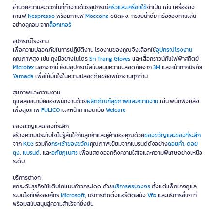
Business Solution) เราพร้อมมอบความสะดวกสบายด้วยสินค้าของแท้
อำนวยความสะดวกในที่ทำงานด้วยอุปกรณ์
ครัวและเครื่องใช้
จำเป็น เช่น เครื่องชง
ครบทุกหมวดหมู่ ตั้งแต่อุปกรณ์เครื่องใช้สำนักงาน, ไอทีและแก็ดเจ็ต,
กาแฟ
Nespresso
พร้อมกาแฟ
Moccona
ชนิดผง, กรวยน้ำดื่ม หรือของทานเล่น
เฟอร์นิเจอร์, เครื่องใช้ไฟฟ้า ไปจนถึงอุปกรณ์โรงงานและสินค้าไลฟ์สไตล์
อย่างลูกอม จาก
ล็อกเกอร์
มั่นใจในคุณภาพด้วยบริการดูแลลูกค้าอย่างมืออาชีพ พร้อมบริการออกใบ
อุปกรณ์โรงงาน
กับภาษีเต็มรูปแบบ เพื่อความคุ้มค่าและรวดเร็วที่ธุรกิจไว้วางใจ
เพื่อความปลอดภัยในการปฏิบัติงาน โรงงานของคุณจึงเลือกใช้
อุปกรณ์โรงงาน
คุณภาพสูง เช่น ถุงมือยางไนโตร
Sri Trang Gloves
และเสื้อกราวน์กันไฟฟ้าสถิตย์
*เงื่อนไขเป็นไปตามที่บริษัทฯ กำหนด
Microtex
นอกจากนี้ ยังมีอุปกรณ์สนับสนุนความปลอดภัยจาก
3M
และหน้ากากนิรภัย
Yamada
เพื่อให้มั่นใจในความปลอดภัยของพนักงานทุกท่าน
สุขภาพและความงาม
ดูแลสุขอนามัยของพนักงานด้วย
ผลิตภัณฑ์สุขภาพและความงาม
เช่น พนักพิงหลัง
เพื่อสุขภาพ
FULICO
และหน้ากากอนามัย
Welcare
ของขวัญและของที่ระลึก
สร้างความประทับใจไม่รู้ลืมให้กับลูกค้าและคู่ค้าของคุณด้วย
ของขวัญและของที่ระลึก
จาก
KCG
รวมถึง
กระเช้าของขวัญ
คุณภาพเยี่ยมจากแบรนด์ดังอย่าง
ดอยคำ
,
ดอย
ตุง
,
แบรนด์
, และ
อภัยภูเบศร
เพื่อแสดงออกถึงความใส่ใจและความพิเศษอย่างเหนือ
ระดับ
บริการต่างๆ
ยกระดับธุรกิจให้เติบโตแบบก้าวกระโดด ด้วย
บริการครบวงจร
ตั้งแต่แพ็กเกจดูแล
ระบบไอทีเพื่อองค์กร
Microsoft
, บริการติดตั้งแอร์ติดผนัง
Vfix
และบริการอื่นๆ ที่
พร้อมสนับสนุนสู่ความสำเร็จที่ยั่งยืน