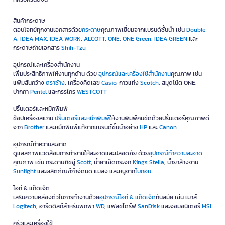
มีหลายรูปแบบ เช่น แท่นตัดแบบ Trimmer และแบบ Guillotine โดยบางรุ่น
ขนาด 12 นิ้วเหมาะกับงานเอกสาร A4 งานภาพถ่าย และกระดาษการ์ดขนาด
สินค้ากระดาษ
กลาง
ตอบโจทย์ทุกงานเอกสารด้วย
กระดาษ
คุณภาพเยี่ยมจากแบรนด์ชั้นนำ เช่น
Double
ควรดูแลอุปกรณ์ตัด WESTCOTT อย่างไร?
A
,
IDEA MAX
,
IDEA WORK
,
ALCOTT
,
ONE
,
ONE Green
,
IDEA GREEN
และ
กระดาษถ่ายเอกสาร
Shih-Tzu
ควรเช็ดทำความสะอาดหลังใช้งาน เก็บให้พ้นความชื้น หลีกเลี่ยงการตัดวัสดุ
ที่หนาหรือแข็งเกินกำหนด และเก็บใบมีดให้ปลอดภัยเมื่อไม่ได้ใช้งาน
อุปกรณ์และเครื่องสำนักงาน
เพิ่มประสิทธิภาพให้งานทุกด้าน ด้วย
อุปกรณ์และเครื่องใช้สำนักงาน
คุณภาพ เช่น
เลือกซื้อสินค้า WESTCOTT คุณภาพของแท้ที่
แฟ้มสันกว้าง
ตราช้าง
, เครื่องคิดเลข
Casio
, กาวแท่ง
Scotch
, สมุดโน้ต ONE,
ปากกา
Pentel
และกรรไกร
WESTCOTT
OFM
ปริ้นเตอร์และหมึกพิมพ์
หากคุณกำลังมองหา
กรรไกร แท่นตัดกระดาษ อุปกรณ์ตัด
คุณภาพสูงเพื่อ
ช้อปเครื่องสแกน
ปริ้นเตอร์และหมึกพิมพ์
ให้งานพิมพ์คมชัดด้วยปริ้นเตอร์คุณภาพดี
ยกระดับประสิทธิภาพการทำงาน ที่ OFM เราได้คัดสรรผลิตภัณฑ์จาก
จาก
Brother
และหมึกพิมพ์แท้จากแบรนด์ชั้นนำอย่าง
HP
และ
Canon
WESTCOTT
และแบรนด์ชั้นนำอื่นๆ มาให้เลือกสรรอย่างครบครัน ตอบโจทย์
ทุกความต้องการทั้งสำหรับการเรียน การทำงานใน Home Office และการ
อุปกรณ์ทำความสะอาด
ใช้งานในองค์กรทุกระดับ
ดูแลสภาพแวดล้อมการทำงานให้สะอาดและปลอดภัย ด้วย
อุปกรณ์ทำความสะอาด
คุณภาพ เช่น กระดาษทิชชู่
Scott
, น้ำยาเช็ดกระจก
Kings Stella
, น้ำยาล้างจาน
ช้อปง่าย มั่นใจด้วยบริการจัดส่งที่รวดเร็วครอบคลุมทั่วประเทศ พร้อม
Sunlight
และผลิตภัณฑ์กำจัดมด แมลง และหนูจาก
ไบกอน
รองรับทุกรูปแบบการสั่งซื้อทั้งแบบปลีกและสำหรับลูกค้าองค์กร (B2B) สั่ง
ซื้อวันนี้รับสิทธิพิเศษที่เหนือกว่า อาทิ
เครดิตเทอมนานสูงสุด 60 วัน*
และ
ไอที & แก็ดเจ็ต
บริการจัดส่งฟรี* เมื่อสั่งซื้อครบตามเงื่อนไขที่กำหนด ท่านสามารถติดตาม
เสริมความคล่องตัวในการทำงานด้วย
อุปกรณ์ไอที & แก็ดเจ็ด
ทันสมัย เช่น เมาส์
โปรโมชั่นล่าสุดและดีลสุดคุ้มได้ที่
OFM
Logitech
, ฮาร์ดดิสก์สำหรับพกพา
WD
, แฟลชไดร์ฟ
SanDisk
และจอมอนิเตอร์
MSI
OFM Online คือศูนย์รวมสินค้าเพื่อธุรกิจแบบครบวงจร (One-Stop
ครัวและเครื่องใช้