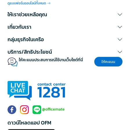
ดูแบบฟอร์มออนไลน์ทั้งหมด
ประแจ / บ็อกซ์ Tajima
เหมาะสำหรับงานขันน็อต ถอดประกอบอุปกรณ์ ซ่อม
บำรุงเครื่องมือ ชั้นวาง เฟอร์นิเจอร์ หรืออุปกรณ์หน้างาน ควรเลือกขนาดให้
ให้เราช่วยเหลือคุณ
ตรงกับหัวน็อตเพื่อป้องกันการลื่นและลดความเสียหายของชิ้นงาน
เกี่ยวกับเรา
Tajima ไฟฉายสำหรับงานตรวจสอบพื้นที่แสงน้อย
ไฟฉาย Tajima
เหมาะสำหรับงานตรวจเช็กในพื้นที่มืด เช่น ใต้โต๊ะ ใต้
กลุ่มธุรกิจในเครือ
เครื่องจักร ห้องเก็บของ ห้องระบบ งานซ่อมบำรุงกลางคืน หรือจุดที่แสง
สว่างไม่เพียงพอ ช่วยให้ผู้ใช้งานมองเห็นรายละเอียดได้ชัดเจนและทำงานได้
บริการ/สิทธิประโยชน์
ปลอดภัยขึ้น
ให้คะแนนประสบการณ์ใช้งานเว็บไซต์ที่นี่
Tajima แตกต่างอย่างไรในงานวัด ตัด และซ่อม
ให้คะแนน
บำรุง
เอกลักษณ์ของ Tajima คือการมีเครื่องมือช่างที่เน้นความแม่นยำ ความ
คล่องตัว และความเหมาะสมกับงานหน้างานจริง ทั้งงานวัด งานตัด และงาน
ตรวจเช็กพื้นที่
ช่วยให้งานวัดแม่นยำขึ้น:
เครื่องวัดระยะทางและตลับเมตรช่วยลด
ความคลาดเคลื่อนในการประเมินขนาดและระยะหน้างาน
@officemate
รองรับงานตัดหลากหลาย:
คัตเตอร์ ใบมีดคัตเตอร์ มีด และอุปกรณ์
ตัดเหมาะกับงานแพ็กของ งานติดตั้ง และงานเตรียมวัสดุ
ดาวน์โหลดแอป OFM
พร้อมสำหรับงานซ่อมบำรุง:
ประแจและบ็อกซ์ช่วยให้งานขันยึด ถอด
ประกอบ และซ่อมอุปกรณ์ทำได้สะดวกขึ้น