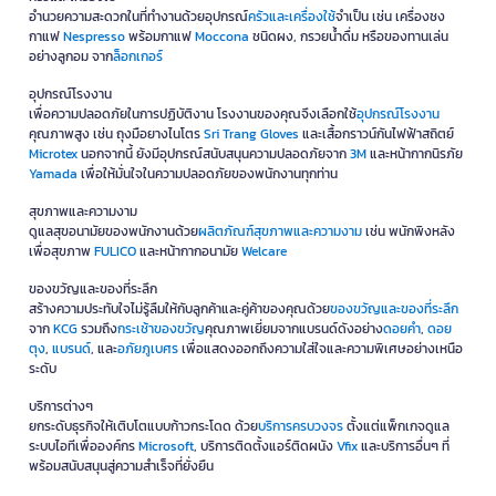
เหมาะกับงานตัดกล่องพัสดุ กระดาษ ฟิล์ม บรรจุภัณฑ์ และวัสดุหน้างานบาง
อำนวยความสะดวกในที่ทำงานด้วยอุปกรณ์
ครัวและเครื่องใช้
จำเป็น เช่น เครื่องชง
ประเภท โดยควรเลือกใบมีดให้เหมาะกับวัสดุและใช้งานด้วยความระมัดระวัง
กาแฟ
Nespresso
พร้อมกาแฟ
Moccona
ชนิดผง, กรวยน้ำดื่ม หรือของทานเล่น
อย่างลูกอม จาก
ล็อกเกอร์
Tajima ไฟฉายเหมาะกับพื้นที่แบบใด?
อุปกรณ์โรงงาน
เหมาะกับพื้นที่แสงน้อย เช่น ห้องเก็บของ ห้องระบบ ใต้โต๊ะ ใต้เครื่องจักร งาน
เพื่อความปลอดภัยในการปฏิบัติงาน โรงงานของคุณจึงเลือกใช้
อุปกรณ์โรงงาน
ซ่อมบำรุงกลางคืน หรือจุดตรวจสอบที่ต้องเห็นรายละเอียดชัดเจน
คุณภาพสูง เช่น ถุงมือยางไนโตร
Sri Trang Gloves
และเสื้อกราวน์กันไฟฟ้าสถิตย์
Microtex
นอกจากนี้ ยังมีอุปกรณ์สนับสนุนความปลอดภัยจาก
3M
และหน้ากากนิรภัย
Tajima เหมาะกับการจัดซื้อสำหรับองค์กรหรือไม่?
Yamada
เพื่อให้มั่นใจในความปลอดภัยของพนักงานทุกท่าน
เหมาะมาก เพราะมีเครื่องมือพื้นฐานสำหรับงานวัด ตัด ตรวจเช็ก และซ่อม
บำรุงครบหลายหมวด ทั้งเครื่องวัดระยะทาง ไฟฉาย ประแจ/บ็อกซ์ ตลับ
สุขภาพและความงาม
เมตร มีด ใบมีดคัตเตอร์ คัตเตอร์ และอุปกรณ์ตัด
ดูแลสุขอนามัยของพนักงานด้วย
ผลิตภัณฑ์สุขภาพและความงาม
เช่น พนักพิงหลัง
เพื่อสุขภาพ
FULICO
และหน้ากากอนามัย
Welcare
เลือกซื้อสินค้า Tajima คุณภาพของแท้ที่ OFM
ของขวัญและของที่ระลึก
หากคุณกำลังมองหา
เครื่องวัดระยะทาง
คุณภาพสูงเพื่อยกระดับ
สร้างความประทับใจไม่รู้ลืมให้กับลูกค้าและคู่ค้าของคุณด้วย
ของขวัญและของที่ระลึก
ประสิทธิภาพการทำงาน ที่ OFM เราได้คัดสรรผลิตภัณฑ์จาก
Tajima
และ
จาก
KCG
รวมถึง
กระเช้าของขวัญ
คุณภาพเยี่ยมจากแบรนด์ดังอย่าง
ดอยคำ
,
ดอย
แบรนด์ชั้นนำอื่นๆ มาให้เลือกสรรอย่างครบครัน ตอบโจทย์ทุกความต้องการ
ตุง
,
แบรนด์
, และ
อภัยภูเบศร
เพื่อแสดงออกถึงความใส่ใจและความพิเศษอย่างเหนือ
ทั้งสำหรับการเรียน การทำงานใน Home Office และการใช้งานในองค์กร
ระดับ
ทุกระดับ
บริการต่างๆ
ช้อปง่าย มั่นใจด้วยบริการจัดส่งที่รวดเร็วครอบคลุมทั่วประเทศ พร้อม
ยกระดับธุรกิจให้เติบโตแบบก้าวกระโดด ด้วย
บริการครบวงจร
ตั้งแต่แพ็กเกจดูแล
รองรับทุกรูปแบบการสั่งซื้อทั้งแบบปลีกและสำหรับลูกค้าองค์กร (B2B) สั่ง
ระบบไอทีเพื่อองค์กร
Microsoft
, บริการติดตั้งแอร์ติดผนัง
Vfix
และบริการอื่นๆ ที่
ซื้อวันนี้รับสิทธิพิเศษที่เหนือกว่า อาทิ
เครดิตเทอมนานสูงสุด 60 วัน*
และ
พร้อมสนับสนุนสู่ความสำเร็จที่ยั่งยืน
บริการจัดส่งฟรี* เมื่อสั่งซื้อครบตามเงื่อนไขที่กำหนด ท่านสามารถติดตาม