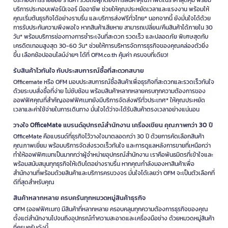
ประกอบการรายย่อย ร้านค้า รวมถึงผู้ที่ต้องการสินค้าคุณภาพดีในราคาสุดคุ้ม พร้อม
คลังสินค้าสามารถใช้คัตเตอร์ ใบมีดคัตเตอร์ มีด และตลับเมตร Tajima
บริการประกอบเฟอร์นิเจอร์ มืออาชีพ ช่วยให้คุณประหยัดเวลาและแรงงาน พร้อมให้
สำหรับเปิดกล่อง ตัดบรรจุภัณฑ์ วัดขนาดสินค้า วัดพื้นที่จัดเก็บ และเตรียม
คุณเริ่มต้นธุรกิจได้อย่างราบรื่น และบริการส่งฟรีทั่วไทย* นอกจากนี้ ยังมั่นใจได้ด้วย
วัสดุสำหรับแพ็กหรือจัดส่งสินค้า
การรับประกันความพึงพอใจ หากสินค้าเสียหาย สามารถเปลี่ยน/คืนสินค้าได้ภายใน 30
วัน* พร้อมบริการช่องทางการชำระเงินที่สะดวก รวดเร็ว และปลอดภัย พิเศษสุดกับ
Tajima สำหรับโรงงานและพื้นที่ปฏิบัติงาน
เครดิตเทอมสูงสุด 30-60 วัน* ช่วยให้การบริหารจัดการธุรกิจของคุณคล่องตัวยิ่ง
ขึ้น เลือกช้อปออนไลน์ง่ายๆ ได้ที่ OFM.co.th คุ้มค่า ครบจบที่เดียว!
โรงงานสามารถใช้เครื่องมือ Tajima สำหรับงานวัด ตัด ตรวจสอบ และซ่อม
บำรุงอุปกรณ์พื้นฐาน ช่วยให้ทีมปฏิบัติงานมีเครื่องมือพร้อมสำหรับแก้
รับสินค้าไวทันใจ กับประสบการณ์ซื้อที่สะดวกสบาย
ปัญหาเบื้องต้นและดูแลความเรียบร้อยของพื้นที่
Officemate หรือ OFM มอบประสบการณ์ซื้อสินค้าเพื่อธุรกิจที่สะดวกและรวดเร็วทันใจ
ด้วยระบบสั่งซื้อที่ง่าย ไม่ซับซ้อน พร้อมสินค้าหลากหลายครบทุกความต้องการของ
Tajima สำหรับบ้านและ Home Office
ออฟฟิศคุณที่สำคัญออฟฟิศเมทยังมีบริการจัดส่งฟรีทั่วประเทศ* ให้คุณประหยัด
สำหรับบ้านและ Home Office Tajima เหมาะกับงานประกอบเฟอร์นิเจอร์ วัด
เวลาและค่าใช้จ่ายในการเดินทาง มั่นใจได้ว่าจะได้รับสินค้าตรงเวลาอย่างแน่นอน
พื้นที่ติดตั้งชั้นวาง ตัดกล่องพัสดุ ซ่อมอุปกรณ์เล็กๆ และตรวจเช็กพื้นที่ที่
วางใจ OfficeMate แบรนด์อุปกรณ์สำนักงาน เครื่องเขียน คุณภาพกว่า 30 ปี
แสงไม่เพียงพอในชีวิตประจำวัน
OfficeMate คือแบรนด์ที่ธุรกิจไว้วางใจมาตลอดกว่า 30 ปี ด้วยการคัดเลือกสินค้า
เลือก Tajima อย่างไรให้เหมาะกับงานวัด งานตัด
คุณภาพเยี่ยม พร้อมบริการจัดส่งรวดเร็วทันใจ และการดูแลหลังการขายที่เหนือกว่า
ทำให้ออฟฟิศเมทเป็นมากกว่าผู้จำหน่ายอุปกรณ์สำนักงาน เราคือพันธมิตรที่เข้าใจและ
และงานซ่อม
พร้อมสนับสนุนทุกธุรกิจให้เติบโตอย่างราบรื่น หากคุณกำลังมองหาสินค้าเพื่อ
สำนักงานที่พร้อมด้วยสินค้าและบริการครบวงจร มั่นใจได้เลยว่า OFM จะเป็นตัวเลือกที่
การเลือกซื้อ Tajima ควรพิจารณาจากลักษณะงาน ความถี่ในการใช้งาน
ดีที่สุดสำหรับคุณ
วัสดุที่ต้องทำงานด้วย ระยะที่ต้องวัด และระดับความปลอดภัยของหน้างาน
สินค้าหลากหลาย ครบครันทุกหมวดหมู่สินค้าธุรกิจ
สำหรับงานวัดพื้นที่:
เลือกเครื่องวัดระยะทาง Tajima เมื่อต้องวัดห้อง
OFM (ออฟฟิศเมท) มีสินค้าที่หลากหลาย ครอบคลุมทุกความต้องการธุรกิจของคุณ
พื้นที่ติดตั้ง หรือระยะหน้างานที่ต้องการความรวดเร็วและแม่นยำ
ตั้งแต่สำนักงานไปจนถึงอุปกรณ์ทำความสะอาดและเครื่องมือช่าง ด้วยหมวดหมู่สินค้า
สำหรับงานวัดทั่วไป:
เตรียมตลับเมตร Tajima ไว้สำหรับวัดขนาดวัสดุ
ที่ครบครันดังนี้