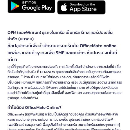
ทำงานได้ดีในพื้นที่แสงน้อย:
ไฟฉายช่วยให้ตรวจสอบรายละเอียดในจุด
อับหรือพื้นที่มืดได้ชัดเจน
เหมาะกับการจัดซื้อองค์กร:
ใช้ได้ทั้งฝ่ายช่าง ฝ่ายอาคาร คลังสินค้า
โรงงาน ร้านค้า และทีมติดตั้งภาคสนาม
Tajima ใช้งานได้อย่างไรในงานช่าง โรงงาน คลัง
OFM (ออฟฟิศเมท) ธุรกิจในเครือ เซ็นทรัล รีเทล คอร์ปอเรชั่น
สินค้า และสำนักงาน
จำกัด (มหาชน)
ช้อปอุปกรณ์เพื่อสำนักงานครบครันกับ OfficeMate online
เครื่องมือ Tajima สามารถใช้งานได้หลายบริบท โดยเฉพาะพื้นที่ที่ต้องวัด
แหล่งรวมสินค้าธุรกิจเพื่อ SME และองค์กร ช้อปครบ จบในที่
ระยะ ตัดวัสดุ ตรวจเช็กอุปกรณ์ และดูแลความพร้อมของหน้างานเป็นประจำ
เดียว
Tajima สำหรับทีมช่างและงานติดตั้ง
ยุคนี้ที่ทุกธุรกิจต้องการความคล่องตัว การเลือกซื้อสินค้าสำนักงานจากแหล่งที่น่าเชื่อ
ทีมช่างสามารถใช้เครื่องวัดระยะทาง ตลับเมตร คัตเตอร์ ประแจ บ็อกซ์ และ
ถือจึงสำคัญอย่างยิ่ง ที่ OFM.co.th คุณจะพบกับสินค้าครบครันทุกความต้องการของ
ไฟฉาย Tajima สำหรับวัดพื้นที่ ตัดวัสดุ ขันยึดอุปกรณ์ และตรวจสอบจุดติด
ธุรกิจคุณ ไม่ว่าจะเป็นอุปกรณ์สำนักงาน กระดาษถ่ายเอกสาร เครื่องใช้ไฟฟ้า
ตั้ง ช่วยให้การทำงานหน้างานมีความต่อเนื่องและลดการเตรียมอุปกรณ์ซ้ำ
ปริ้นเตอร์ หมึกพิมพ์ ผลิตภัณฑ์ทำความสะอาด หรือแม้แต่อุปกรณ์โรงงาน เราคัดสรร
ซ้อน
สินค้าคุณภาพ พร้อมมอบสิทธิพิเศษและโปรโมชั่นมากมาย เพื่อให้คุณประหยัดเวลา
และค่าใช้จ่ายได้อย่างคุ้มค่าที่สุด เลือกซื้อที่ ออฟฟิศเมท จบครบทุกความต้องการของ
Tajima สำหรับฝ่ายอาคารและงานซ่อมบำรุง
ธุรกิจคุณอย่างแท้จริง
ฝ่ายอาคารสามารถใช้ Tajima ในงานตรวจเช็กห้องระบบ ซ่อมชั้นวาง ติดตั้ง
ทำไมต้อง OfficeMate Online?
อุปกรณ์ วัดพื้นที่ปรับปรุง หรือเปิดกล่องอุปกรณ์ ช่วยให้การดูแลอาคาร
Officemate (ออฟฟิศเมท) พร้อมเป็นคู่คิดธุรกิจของคุณ ด้วยสินค้าออฟฟิศหลาก
สำนักงานและพื้นที่ส่วนกลางทำได้รวดเร็วขึ้น
หลาย ตอบโจทย์ทุกความต้องการ ไม่ว่าจะเป็น อุปกรณ์สำนักงาน เครื่องใช้ไฟฟ้า
เฟอร์นิเจอร์ และอุปกรณ์เพื่อธุรกิจไว้อย่างครบครัน เหมาะสำหรับองค์กรทุกขนาด ผู้
Tajima สำหรับคลังสินค้าและงานแพ็กพัสดุ