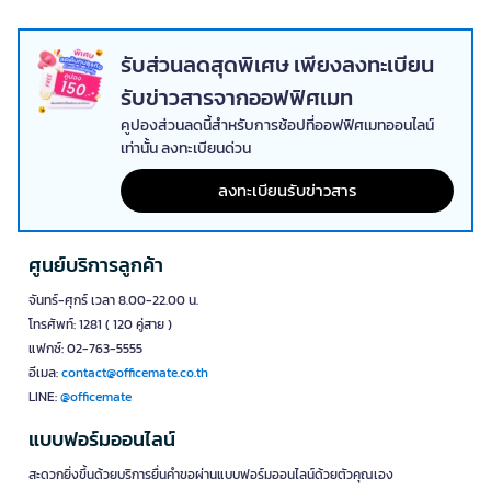
พื้นที่
เครื่องวัดระยะทาง Tajima
เหมาะสำหรับวัดระยะห้อง พื้นที่ติดตั้ง เฟอร์นิเจอร์
ชั้นวาง ระบบไฟ งานผนัง งานพื้น หรือพื้นที่คลังสินค้า ช่วยให้ช่างและผู้ดูแล
รับส่วนลดสุดพิเศษ เพียงลงทะเบียน
อาคารประเมินระยะได้รวดเร็วขึ้น เหมาะกับงานที่ต้องการความแม่นยำและ
รับข่าวสารจากออฟฟิศเมท
ข้อมูลหน้างานที่ตรวจสอบได้
คูปองส่วนลดนี้สำหรับการช้อปที่ออฟฟิศเมทออนไลน์
Tajima ตลับเมตรสำหรับงานวัดประจำวัน
เท่านั้น ลงทะเบียนด่วน
ตลับเมตร Tajima
เหมาะสำหรับงานวัดขนาดวัสดุ เฟอร์นิเจอร์ โต๊ะ ชั้นวาง
พื้นที่ติดตั้ง หรือระยะหน้างานทั่วไป เป็นเครื่องมือพื้นฐานที่ทีมช่าง คลังสินค้า
ลงทะเบียนรับข่าวสาร
และฝ่ายอาคารควรมีติดไว้เพื่อใช้งานได้ทันทีเมื่อต้องตรวจวัด
Tajima คัตเตอร์ ใบมีดคัตเตอร์ และอุปกรณ์ตัด
ศูนย์บริการลูกค้า
คัตเตอร์ Tajima
ใบมีดคัตเตอร์ และอุปกรณ์ตัดเหมาะสำหรับตัดกระดาษ
กล่องพัสดุ ฟิล์ม แผ่นวัสดุ บรรจุภัณฑ์ หรือวัสดุหน้างานบางประเภท ควร
จันทร์-ศุกร์ เวลา 8.00-22.00 น.
เลือกขนาดใบมีดให้เหมาะกับวัสดุ และใช้งานร่วมกับอุปกรณ์ป้องกันเพื่อ
โทรศัพท์: 1281 ( 120 คู่สาย )
ความปลอดภัย
แฟกซ์: 02-763-5555
Tajima มีดสำหรับงานช่างและงานตัดเฉพาะจุด
อีเมล:
contact@officemate.co.th
LINE:
@officemate
มีด Tajima
เหมาะสำหรับงานตัด งานเปิดกล่อง งานเตรียมวัสดุ หรือการตัด
เฉพาะจุดที่ต้องการความคล่องตัว ควรเก็บรักษาในที่ปลอดภัยหลังใช้งาน
แบบฟอร์มออนไลน์
และหลีกเลี่ยงการใช้ผิดประเภทเพื่อยืดอายุการใช้งานของใบมีด
สะดวกยิ่งขึ้นด้วยบริการยื่นคำขอผ่านแบบฟอร์มออนไลน์ด้วยตัวคุณเอง
Tajima ประแจและบ็อกซ์สำหรับงานขันยึด