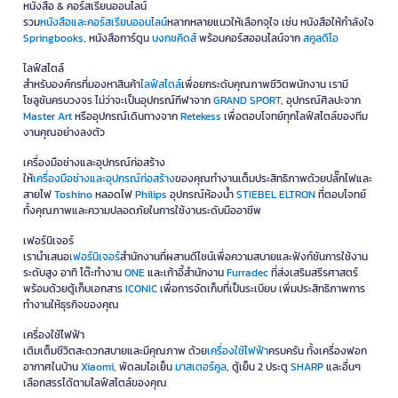
หนังสือ & คอร์สเรียนออนไลน์
โปรโมชั่นล่าสุดและดีลสุดคุ้มได้ที่
OFM
รวม
หนังสือและคอร์สเรียนออนไลน์
หลากหลายแนวให้เลือกจุใจ เช่น หนังสือให้กำลังใจ
Springbooks
, หนังสือการ์ตูน
บงกชคิดส์
พร้อมคอร์สออนไลน์จาก
สคูลดิโอ
OFM Online คือศูนย์รวมสินค้าเพื่อธุรกิจแบบครบวงจร (One-Stop
Business Solution) เราพร้อมมอบความสะดวกสบายด้วยสินค้าของแท้
ไลฟ์สไตล์
ครบทุกหมวดหมู่ ตั้งแต่อุปกรณ์เครื่องใช้สำนักงาน, ไอทีและแก็ดเจ็ต,
สำหรับองค์กรที่มองหาสินค้า
ไลฟ์สไตล์
เพื่อยกระดับคุณภาพชีวิตพนักงาน เรามี
เฟอร์นิเจอร์, เครื่องใช้ไฟฟ้า ไปจนถึงอุปกรณ์โรงงานและสินค้าไลฟ์สไตล์
โซลูชันครบวงจร ไม่ว่าจะเป็นอุปกรณ์กีฬาจาก
GRAND SPORT
, อุปกรณ์ศิลปะจาก
มั่นใจในคุณภาพด้วยบริการดูแลลูกค้าอย่างมืออาชีพ พร้อมบริการออกใบ
Master Art
หรืออุปกรณ์เดินทางจาก
Retekess
เพื่อตอบโจทย์ทุกไลฟ์สไตล์ของทีม
กับภาษีเต็มรูปแบบ เพื่อความคุ้มค่าและรวดเร็วที่ธุรกิจไว้วางใจ
งานคุณอย่างลงตัว
*เงื่อนไขเป็นไปตามที่บริษัทฯ กำหนด
เครื่องมือช่างและอุปกรณ์ก่อสร้าง
ให้
เครื่องมือช่างและอุปกรณ์ก่อสร้าง
ของคุณทำงานเต็มประสิทธิภาพด้วยปลั๊กไฟและ
สายไฟ
Toshino
หลอดไฟ
Philips
อุปกรณ์ห้องน้ำ
STIEBEL ELTRON
ที่ตอบโจทย์
ทั้งคุณภาพและความปลอดภัยในการใช้งานระดับมืออาชีพ
เฟอร์นิเจอร์
เรานำเสนอ
เฟอร์นิเจอร์
สำนักงานที่ผสานดีไซน์เพื่อความสบายและฟังก์ชันการใช้งาน
ระดับสูง อาทิ โต๊ะทำงาน
ONE
และเก้าอี้สำนักงาน
Furradec
ที่ส่งเสริมสรีรศาสตร์
พร้อมด้วยตู้เก็บเอกสาร
ICONIC
เพื่อการจัดเก็บที่เป็นระเบียบ เพิ่มประสิทธิภาพการ
ทำงานให้ธุรกิจของคุณ
เครื่องใช้ไฟฟ้า
เติมเต็มชีวิตสะดวกสบายและมีคุณภาพ ด้วย
เครื่องใช้ไฟฟ้า
ครบครัน ทั้งเครื่องฟอก
อากาศในบ้าน
Xiaomi
, พัดลมไอเย็น
มาสเตอร์คูล
, ตู้เย็น 2 ประตู
SHARP
และอื่นๆ
เลือกสรรได้ตามไลฟ์สไตล์ของคุณ