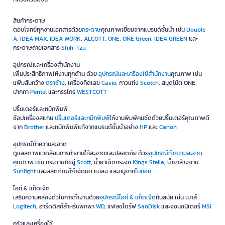
เฟอร์นิเจอร์ กล่องสินค้า หรือพื้นที่ใช้งานประจำวัน
สำหรับงานตัด:
เลือกคัตเตอร์ ใบมีดคัตเตอร์ หรือมีดให้เหมาะกับวัสดุ
สินค้ากระดาษ
พร้อมเปลี่ยนใบมีดเมื่อเริ่มทื่อเพื่อความปลอดภัย
ตอบโจทย์ทุกงานเอกสารด้วย
กระดาษ
คุณภาพเยี่ยมจากแบรนด์ชั้นนำ เช่น
Double
สำหรับงานซ่อมบำรุง:
เลือกประแจและบ็อกซ์ให้ตรงกับขนาดน็อตหรือ
A
,
IDEA MAX
,
IDEA WORK
,
ALCOTT
,
ONE
,
ONE Green
,
IDEA GREEN
และ
สกรูที่ใช้งานบ่อย
กระดาษถ่ายเอกสาร
Shih-Tzu
สำหรับงานตรวจพื้นที่:
เตรียมไฟฉายสำหรับห้องเก็บของ ห้องระบบ
ใต้เครื่องจักร หรือจุดที่แสงสว่างไม่เพียงพอ
อุปกรณ์และเครื่องสำนักงาน
เพิ่มประสิทธิภาพให้งานทุกด้าน ด้วย
อุปกรณ์และเครื่องใช้สำนักงาน
คุณภาพ เช่น
คำถามที่พบบ่อยเกี่ยวกับ Tajima เครื่องวัดระยะ
แฟ้มสันกว้าง
ตราช้าง
, เครื่องคิดเลข
Casio
, กาวแท่ง
Scotch
, สมุดโน้ต ONE,
ปากกา
Pentel
และกรรไกร
WESTCOTT
ทาง
ปริ้นเตอร์และหมึกพิมพ์
Tajima เครื่องวัดระยะทางเหมาะกับงานใด?
ช้อปเครื่องสแกน
ปริ้นเตอร์และหมึกพิมพ์
ให้งานพิมพ์คมชัดด้วยปริ้นเตอร์คุณภาพดี
เหมาะกับงานวัดพื้นที่ห้อง ระยะติดตั้ง งานตกแต่งภายใน งานก่อสร้าง งาน
จาก
Brother
และหมึกพิมพ์แท้จากแบรนด์ชั้นนำอย่าง
HP
และ
Canon
ซ่อมบำรุง งานจัดพื้นที่คลังสินค้า และงานที่ต้องการข้อมูลระยะอย่างรวดเร็ว
อุปกรณ์ทำความสะอาด
Tajima ตลับเมตรยังจำเป็นหรือไม่หากมีเครื่องวัดระยะ
ดูแลสภาพแวดล้อมการทำงานให้สะอาดและปลอดภัย ด้วย
อุปกรณ์ทำความสะอาด
คุณภาพ เช่น กระดาษทิชชู่
Scott
, น้ำยาเช็ดกระจก
Kings Stella
, น้ำยาล้างจาน
ทาง?
Sunlight
และผลิตภัณฑ์กำจัดมด แมลง และหนูจาก
ไบกอน
ยังจำเป็น เพราะตลับเมตรเหมาะกับการวัดชิ้นงาน วัสดุ กล่อง เฟอร์นิเจอร์
หรือระยะสั้นเฉพาะจุด ส่วนเครื่องวัดระยะทางเหมาะกับพื้นที่กว้างหรือระยะที่
ไอที & แก็ดเจ็ต
ต้องการความรวดเร็ว
เสริมความคล่องตัวในการทำงานด้วย
อุปกรณ์ไอที & แก็ดเจ็ด
ทันสมัย เช่น เมาส์
Logitech
, ฮาร์ดดิสก์สำหรับพกพา
WD
, แฟลชไดร์ฟ
SanDisk
และจอมอนิเตอร์
MSI
Tajima คัตเตอร์และใบมีดคัตเตอร์เหมาะกับงานอะไร?
ครัวและเครื่องใช้