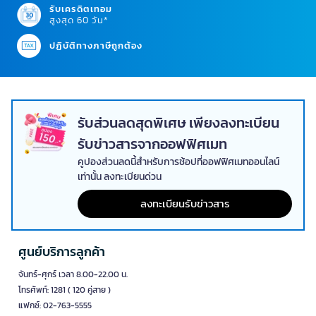
รับเครดิตเทอม
รวมโทรศัพท์มือถือ เคส สายชาร์จ หัวชาร์จ หูฟัง และอุปกรณ์เสริมสำหรับ
สูงสุด 60 วัน*
การสื่อสาร เหมาะกับการใช้งานส่วนตัวและธุรกิจ ควรตรวจสอบรุ่นอุปกรณ์
ประเภทพอร์ต กำลังไฟ และมาตรฐานการเชื่อมต่อก่อนเลือกซื้อ
ปฏิบัติทางภาษีถูกต้อง
กล้องและอุปกรณ์เสริม
ใช้สำหรับถ่ายภาพ บันทึกวิดีโอ ประชุมออนไลน์ และสร้างคอนเทนต์ มีทั้ง
กล้องดิจิทัล เว็บแคม ขาตั้ง เมมโมรีการ์ด และอุปกรณ์เสริม ควรพิจารณา
ความละเอียด ระบบโฟกัส การเชื่อมต่อ และความเข้ากันได้กับอุปกรณ์ที่ใช้
รับส่วนลดสุดพิเศษ เพียงลงทะเบียน
งาน
รับข่าวสารจากออฟฟิศเมท
แบตเตอรี่และอุปกรณ์จ่ายไฟ
คูปองส่วนลดนี้สำหรับการช้อปที่ออฟฟิศเมทออนไลน์
รวมแบตเตอรี่สำหรับอุปกรณ์อิเล็กทรอนิกส์ พาวเวอร์แบงก์ และอุปกรณ์
เท่านั้น ลงทะเบียนด่วน
สำรองพลังงานบางประเภท ควรเลือกแรงดันไฟ ความจุ ขนาด และประเภท
แบตเตอรี่ให้ตรงกับอุปกรณ์ พร้อมตรวจสอบมาตรฐานความปลอดภัยก่อน
ลงทะเบียนรับข่าวสาร
ใช้งาน
อุปกรณ์เสริมคอมพิวเตอร์
รวมเมาส์ คีย์บอร์ด เว็บแคม ลำโพง หูฟัง แท่นวาง และอุปกรณ์ที่ช่วยให้การ
ศูนย์บริการลูกค้า
ใช้งานคอมพิวเตอร์สะดวกขึ้น ควรเลือกตามระบบปฏิบัติการ รูปแบบการ
จันทร์-ศุกร์ เวลา 8.00-22.00 น.
เชื่อมต่อ และลักษณะงาน เช่น งานเอกสาร งานกราฟิก หรือการประชุม
ออนไลน์
โทรศัพท์: 1281 ( 120 คู่สาย )
แฟกซ์: 02-763-5555