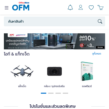
แก็ทเจ็ด
กล้อง / อุปกรณ์เสริม
ซอฟต์แวร์
คอมพิวเตอร์
ไอที & แก็ทเจ็ด
ดูทั้งหมด
คอมพิวเตอร์พกพา
โทรศัพท์และอุปกรณ์
แบตเตอรี่
อุปกรณ์จัดเก็บข้อมูล
เสริม
แก็ทเจ็ด
กล้อง / อุปกรณ์เสริม
ซอฟต์แวร์
โปรโมชั่นและส่วนลดพิเศษ