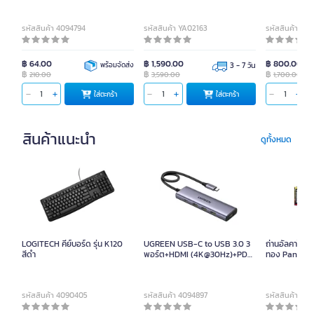
Lens wr1 ซูมวัตถุละเอียดสุด
(แบบมีสาย)
0.004มม.(รับประกัน 1 ปี)
รหัสสินค้า 4094794
รหัสสินค้า YA02163
รหัสสินค้า YD
฿ 64.00
฿ 1,590.00
฿ 800.00
พร้อมจัดส่ง
3 - 7 วัน
฿
฿
฿
210.00
3,590.00
1,700.00
ใส่ตะกร้า
ใส่ตะกร้า
สินค้าแนะนำ
ดูทั้งหมด
LOGITECH คีย์บอร์ด รุ่น K120
UGREEN USB-C to USB 3.0 3
ถ่านอัลคาไลน์
สีดำ
พอร์ต+HDMI (4K@30Hz)+PD
ทอง Panason
Hub รุ่น 15596 สีเทา
รหัสสินค้า 4090405
รหัสสินค้า 4094897
รหัสสินค้า 80