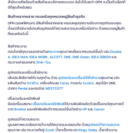
สำนักงานที่พร้อมด้วยสินค้าและบริการครบวงจร มั่นใจได้เลยว่า OFM จะเป็นตัวเลือกที่
สำหรับองค์กรและทีมขนาดใหญ่
ดีที่สุดสำหรับคุณ
ควรกำหนดสเปกมาตรฐานตามตำแหน่งงาน เพื่อให้การจัดซื้อ การติดตั้ง
สินค้าหลากหลาย ครบครันทุกหมวดหมู่สินค้าธุรกิจ
และการดูแลระบบทำได้ง่ายขึ้น พร้อมพิจารณาการรับประกัน ความปลอดภัย
OFM (ออฟฟิศเมท) มีสินค้าที่หลากหลาย ครอบคลุมทุกความต้องการธุรกิจของคุณ
ของข้อมูล และการบริหารไลเซนส์ซอฟต์แวร์
ตั้งแต่สำนักงานไปจนถึงอุปกรณ์ทำความสะอาดและเครื่องมือช่าง ด้วยหมวดหมู่สินค้า
ที่ครบครันดังนี้
วิธีเลือกอุปกรณ์ไอทีและแก็ดเจ็ตให้เหมาะกับงาน
เริ่มจากวัตถุประสงค์การใช้งาน:
ระบุให้ชัดว่าจะใช้ทำงานเอกสาร
สินค้ากระดาษ
ประชุมออนไลน์ ตัดต่อวิดีโอ เล่นเกม หรือเชื่อมต่อระบบเครือข่าย เพื่อ
ตอบโจทย์ทุกงานเอกสารด้วย
กระดาษ
คุณภาพเยี่ยมจากแบรนด์ชั้นนำ เช่น
Double
เลือกสเปกได้เหมาะสม
A
,
IDEA MAX
,
IDEA WORK
,
ALCOTT
,
ONE
,
ONE Green
,
IDEA GREEN
และ
ตรวจสอบความเข้ากันได้:
ดูระบบปฏิบัติการ พอร์ตเชื่อมต่อ เวอร์ชัน
กระดาษถ่ายเอกสาร
Shih-Tzu
Bluetooth มาตรฐาน Wi-Fi และอุปกรณ์ที่มีอยู่เดิมก่อนซื้อ
เลือกสเปกตามโปรแกรม:
ตรวจสอบข้อกำหนดขั้นต่ำและข้อกำหนด
อุปกรณ์และเครื่องสำนักงาน
เพิ่มประสิทธิภาพให้งานทุกด้าน ด้วย
อุปกรณ์และเครื่องใช้สำนักงาน
คุณภาพ เช่น
แนะนำของซอฟต์แวร์ โดยเฉพาะงานกราฟิก ออกแบบ และประมวลผล
แฟ้มสันกว้าง
ตราช้าง
, เครื่องคิดเลข
Casio
, กาวแท่ง
Scotch
, สมุดโน้ต ONE,
ข้อมูล
ปากกา
Pentel
และกรรไกร
WESTCOTT
พิจารณาความสะดวกในการอัปเกรด:
คอมพิวเตอร์บางรุ่นสามารถ
เพิ่ม RAM หรือพื้นที่จัดเก็บได้ ขณะที่บางรุ่นอัปเกรดได้จำกัด
ปริ้นเตอร์และหมึกพิมพ์
ประเมินการใช้งานระยะยาว:
ไม่ควรเลือกจากราคาต่ำที่สุดเพียงอย่าง
ช้อปเครื่องสแกน
ปริ้นเตอร์และหมึกพิมพ์
ให้งานพิมพ์คมชัดด้วยปริ้นเตอร์คุณภาพดี
เดียว ควรคำนึงถึงอายุการใช้งาน ประสิทธิภาพ การซ่อม และค่า
จาก
Brother
และหมึกพิมพ์แท้จากแบรนด์ชั้นนำอย่าง
HP
และ
Canon
อุปกรณ์เสริมร่วมด้วย
ตรวจสอบการรับประกัน:
เปรียบเทียบระยะเวลารับประกัน รูปแบบ
อุปกรณ์ทำความสะอาด
บริการ ศูนย์บริการ และเงื่อนไขการเคลมของแต่ละสินค้า
ดูแลสภาพแวดล้อมการทำงานให้สะอาดและปลอดภัย ด้วย
อุปกรณ์ทำความสะอาด
คุณภาพ เช่น กระดาษทิชชู่
Scott
, น้ำยาเช็ดกระจก
Kings Stella
, น้ำยาล้างจาน