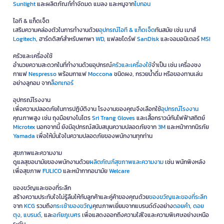
ข้อควรตรวจสอบก่อนซื้ออุปกรณ์ไอทีออนไลน์
Sunlight
และผลิตภัณฑ์กำจัดมด แมลง และหนูจาก
ไบกอน
ชื่อรุ่นและรหัสสินค้า:
รุ่นที่ชื่อใกล้เคียงกันอาจมี RAM พื้นที่จัดเก็บ
ไอที & แก็ดเจ็ต
หรือพอร์ตแตกต่างกัน
เสริมความคล่องตัวในการทำงานด้วย
อุปกรณ์ไอที & แก็ดเจ็ด
ทันสมัย เช่น เมาส์
อุปกรณ์ภายในกล่อง:
ตรวจสอบว่ามีสายชาร์จ อะแดปเตอร์ แบตเตอรี่
Logitech
, ฮาร์ดดิสก์สำหรับพกพา
WD
, แฟลชไดร์ฟ
SanDisk
และจอมอนิเตอร์
MSI
หรืออุปกรณ์เสริมรวมอยู่หรือไม่
ภาษาและรูปแบบคีย์บอร์ด:
โดยเฉพาะโน้ตบุ๊กและคีย์บอร์ด ควรตรวจ
ครัวและเครื่องใช้
สอบว่ามีภาษาไทยหรือรูปแบบที่ต้องการ
อำนวยความสะดวกในที่ทำงานด้วยอุปกรณ์
ครัวและเครื่องใช้
จำเป็น เช่น เครื่องชง
ระบบปฏิบัติการและซอฟต์แวร์:
ตรวจสอบว่ามีระบบปฏิบัติการและ
กาแฟ
Nespresso
พร้อมกาแฟ
Moccona
ชนิดผง, กรวยน้ำดื่ม หรือของทานเล่น
ไลเซนส์ซอฟต์แวร์รวมมาหรือจำเป็นต้องซื้อเพิ่ม
อย่างลูกอม จาก
ล็อกเกอร์
ประเภทปลั๊กและกำลังไฟ:
อุปกรณ์นำเข้าบางประเภทอาจต้องใช้อะแดป
อุปกรณ์โรงงาน
เตอร์หรือหัวแปลงเพิ่มเติม
เพื่อความปลอดภัยในการปฏิบัติงาน โรงงานของคุณจึงเลือกใช้
อุปกรณ์โรงงาน
เงื่อนไขการรับประกัน:
ตรวจสอบว่าเป็นการรับประกันจากผู้ผลิต ผู้จัด
คุณภาพสูง เช่น ถุงมือยางไนโตร
Sri Trang Gloves
และเสื้อกราวน์กันไฟฟ้าสถิตย์
จำหน่าย หรือร้านค้า และเริ่มนับจากวันที่ใด
Microtex
นอกจากนี้ ยังมีอุปกรณ์สนับสนุนความปลอดภัยจาก
3M
และหน้ากากนิรภัย
Yamada
เพื่อให้มั่นใจในความปลอดภัยของพนักงานทุกท่าน
วิธีเลือกอุปกรณ์จัดเก็บข้อมูลและดูแลข้อมูลให้
ปลอดภัย
สุขภาพและความงาม
ดูแลสุขอนามัยของพนักงานด้วย
ผลิตภัณฑ์สุขภาพและความงาม
เช่น พนักพิงหลัง
เลือกความจุตามปริมาณไฟล์:
เอกสารทั่วไปใช้พื้นที่ไม่มาก แต่ภาพ
เพื่อสุขภาพ
FULICO
และหน้ากากอนามัย
Welcare
วิดีโอ และไฟล์งานออกแบบต้องใช้ความจุสูงกว่า
เลือกความเร็วตามลักษณะงาน:
SSD เหมาะกับงานที่ต้องเปิดหรือโอน
ของขวัญและของที่ระลึก
ไฟล์รวดเร็ว ส่วนฮาร์ดดิสก์เหมาะกับการสำรองข้อมูลปริมาณมากใน
สร้างความประทับใจไม่รู้ลืมให้กับลูกค้าและคู่ค้าของคุณด้วย
ของขวัญและของที่ระลึก
ต้นทุนต่อความจุที่ต่ำกว่า
จาก
KCG
รวมถึง
กระเช้าของขวัญ
คุณภาพเยี่ยมจากแบรนด์ดังอย่าง
ดอยคำ
,
ดอย
ตุง
,
แบรนด์
, และ
อภัยภูเบศร
เพื่อแสดงออกถึงความใส่ใจและความพิเศษอย่างเหนือ
สำรองข้อมูลมากกว่าหนึ่งแห่ง:
ไม่ควรเก็บไฟล์สำคัญไว้ในอุปกรณ์