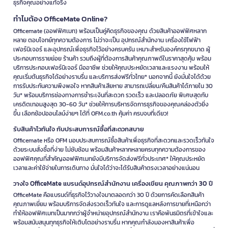
ธุรกิจคุณอย่างแท้จริง
ออนไลน์ และการใช้งานหลายโปรแกรมพร้อมกันได้อย่างเหมาะสม พร้อม
อุปกรณ์พื้นฐาน เช่น เมาส์ คีย์บอร์ด เว็บแคม และชุดหูฟัง
ทำไมต้อง OfficeMate Online?
Officemate (ออฟฟิศเมท) พร้อมเป็นคู่คิดธุรกิจของคุณ ด้วยสินค้าออฟฟิศหลาก
สำหรับการทำงานนอกสถานที่
หลาย ตอบโจทย์ทุกความต้องการ ไม่ว่าจะเป็น อุปกรณ์สำนักงาน เครื่องใช้ไฟฟ้า
ควรเน้นอุปกรณ์ที่มีน้ำหนักเหมาะสม แบตเตอรี่ใช้งานได้นาน และรองรับการ
เฟอร์นิเจอร์ และอุปกรณ์เพื่อธุรกิจไว้อย่างครบครัน เหมาะสำหรับองค์กรทุกขนาด ผู้
เชื่อมต่อไร้สาย เช่น โน้ตบุ๊ก พาวเวอร์แบงก์ ฮอตสปอต สายชาร์จ และอะแดป
ประกอบการรายย่อย ร้านค้า รวมถึงผู้ที่ต้องการสินค้าคุณภาพดีในราคาสุดคุ้ม พร้อม
เตอร์ที่จำเป็น
บริการประกอบเฟอร์นิเจอร์ มืออาชีพ ช่วยให้คุณประหยัดเวลาและแรงงาน พร้อมให้
คุณเริ่มต้นธุรกิจได้อย่างราบรื่น และบริการส่งฟรีทั่วไทย* นอกจากนี้ ยังมั่นใจได้ด้วย
สำหรับการประชุมและทำงานแบบ Hybrid
การรับประกันความพึงพอใจ หากสินค้าเสียหาย สามารถเปลี่ยน/คืนสินค้าได้ภายใน 30
วัน* พร้อมบริการช่องทางการชำระเงินที่สะดวก รวดเร็ว และปลอดภัย พิเศษสุดกับ
ควรมีเว็บแคม ไมโครโฟน หูฟัง จอภาพ และอุปกรณ์เครือข่ายที่รองรับการ
เครดิตเทอมสูงสุด 30-60 วัน* ช่วยให้การบริหารจัดการธุรกิจของคุณคล่องตัวยิ่ง
สื่อสารได้เสถียร โดยพิจารณาคุณภาพเสียง ภาพ มุมกล้อง และความเร็ว
ขึ้น เลือกช้อปออนไลน์ง่ายๆ ได้ที่ OFM.co.th คุ้มค่า ครบจบที่เดียว!
ของอินเทอร์เน็ตร่วมกัน
รับสินค้าไวทันใจ กับประสบการณ์ซื้อที่สะดวกสบาย
สำหรับงานกราฟิก วิดีโอ และคอนเทนต์
Officemate หรือ OFM มอบประสบการณ์ซื้อสินค้าเพื่อธุรกิจที่สะดวกและรวดเร็วทันใจ
ควรพิจารณาคอมพิวเตอร์ที่มีหน่วยประมวลผล RAM และการ์ดจอเหมาะกับ
ด้วยระบบสั่งซื้อที่ง่าย ไม่ซับซ้อน พร้อมสินค้าหลากหลายครบทุกความต้องการของ
ออฟฟิศคุณที่สำคัญออฟฟิศเมทยังมีบริการจัดส่งฟรีทั่วประเทศ* ให้คุณประหยัด
ซอฟต์แวร์ รวมถึงพื้นที่จัดเก็บความเร็วสูง กล้อง และอุปกรณ์เสริมสำหรับ
เวลาและค่าใช้จ่ายในการเดินทาง มั่นใจได้ว่าจะได้รับสินค้าตรงเวลาอย่างแน่นอน
บันทึกภาพหรือเสียง
วางใจ OfficeMate แบรนด์อุปกรณ์สำนักงาน เครื่องเขียน คุณภาพกว่า 30 ปี
สำหรับร้านค้าและธุรกิจบริการ
OfficeMate คือแบรนด์ที่ธุรกิจไว้วางใจมาตลอดกว่า 30 ปี ด้วยการคัดเลือกสินค้า
อาจต้องใช้อุปกรณ์เครือข่าย คอมพิวเตอร์ อุปกรณ์จัดเก็บข้อมูล เครื่อง
คุณภาพเยี่ยม พร้อมบริการจัดส่งรวดเร็วทันใจ และการดูแลหลังการขายที่เหนือกว่า
สแกน และอุปกรณ์เสริมสำหรับระบบขาย ควรตรวจสอบว่ารองรับซอฟต์แวร์
ทำให้ออฟฟิศเมทเป็นมากกว่าผู้จำหน่ายอุปกรณ์สำนักงาน เราคือพันธมิตรที่เข้าใจและ
POS และอุปกรณ์ที่มีอยู่เดิม
พร้อมสนับสนุนทุกธุรกิจให้เติบโตอย่างราบรื่น หากคุณกำลังมองหาสินค้าเพื่อ