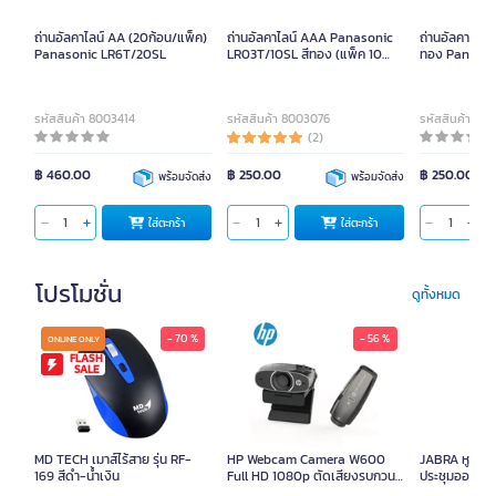
ถ่านอัลคาไลน์ AA (20ก้อน/แพ็ค)
ถ่านอัลคาไลน์ AAA Panasonic
ถ่านอัลคาไลน์
Panasonic LR6T/20SL
LR03T/10SL สีทอง (แพ็ค 10
ทอง Panason
ก้อน)
รหัสสินค้า 8003414
รหัสสินค้า 8003076
รหัสสินค้า 80
(2)
฿ 460.00
฿ 250.00
฿ 250.00
พร้อมจัดส่ง
พร้อมจัดส่ง
ใส่ตะกร้า
ใส่ตะกร้า
โปรโมชั่น
ดูทั้งหมด
- 70 %
- 56 %
ONLINE ONLY
FLASH
SALE
MD TECH เมาส์ไร้สาย รุ่น RF-
HP Webcam Camera W600
JABRA หูฟังออ
169 สีดำ-น้ำเงิน
Full HD 1080p ตัดเสียงรบกวน
ประชุมออนไลน์ 
อัจฉริยะ 3 โหมด พร้อม macro
EVOLVE10US