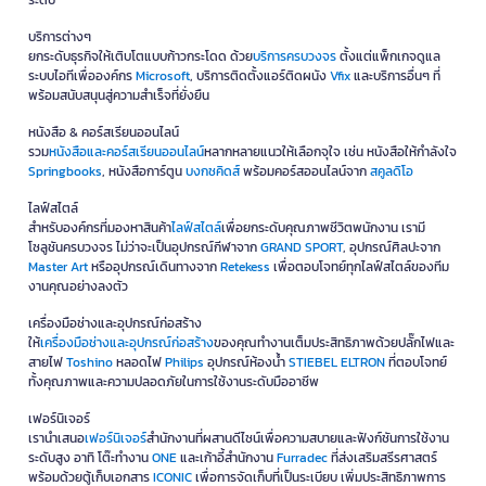
ระดับ
เพียงชิ้นเดียว ควรมีสำเนาในอุปกรณ์อื่นหรือระบบ Cloud ตาม
นโยบายองค์กร
บริการต่างๆ
ใช้ระบบป้องกันการเข้าถึง:
ตั้งรหัสผ่าน เข้ารหัสข้อมูล และกำหนด
ยกระดับธุรกิจให้เติบโตแบบก้าวกระโดด ด้วย
บริการครบวงจร
ตั้งแต่แพ็กเกจดูแล
สิทธิ์การใช้งานสำหรับไฟล์ที่มีข้อมูลสำคัญ
ระบบไอทีเพื่อองค์กร
Microsoft
, บริการติดตั้งแอร์ติดผนัง
Vfix
และบริการอื่นๆ ที่
ถอดอุปกรณ์อย่างถูกวิธี:
ควรสั่ง Eject ก่อนถอดแฟลชไดรฟ์หรือ
พร้อมสนับสนุนสู่ความสำเร็จที่ยั่งยืน
ฮาร์ดดิสก์ภายนอก เพื่อลดความเสี่ยงที่ไฟล์จะเสียหาย
หนังสือ & คอร์สเรียนออนไลน์
คำถามที่พบบ่อยเกี่ยวกับอุปกรณ์ไอทีและแก็ด
รวม
หนังสือและคอร์สเรียนออนไลน์
หลากหลายแนวให้เลือกจุใจ เช่น หนังสือให้กำลังใจ
Springbooks
, หนังสือการ์ตูน
บงกชคิดส์
พร้อมคอร์สออนไลน์จาก
สคูลดิโอ
เจ็ต
1. คอมพิวเตอร์สำหรับงานสำนักงานควรมีสเปก
ไลฟ์สไตล์
สำหรับองค์กรที่มองหาสินค้า
ไลฟ์สไตล์
เพื่อยกระดับคุณภาพชีวิตพนักงาน เรามี
อย่างไร?
โซลูชันครบวงจร ไม่ว่าจะเป็นอุปกรณ์กีฬาจาก
GRAND SPORT
, อุปกรณ์ศิลปะจาก
ควรเลือกสเปกให้รองรับโปรแกรมสำนักงาน เว็บเบราว์เซอร์ การประชุม
Master Art
หรืออุปกรณ์เดินทางจาก
Retekess
เพื่อตอบโจทย์ทุกไลฟ์สไตล์ของทีม
งานคุณอย่างลงตัว
ออนไลน์ และการทำงานหลายหน้าต่างได้อย่างเหมาะสม โดยพิจารณาหน่วย
ประมวลผล RAM พื้นที่จัดเก็บ และระบบปฏิบัติการตามโปรแกรมที่องค์กรใช้
เครื่องมือช่างและอุปกรณ์ก่อสร้าง
ให้
เครื่องมือช่างและอุปกรณ์ก่อสร้าง
ของคุณทำงานเต็มประสิทธิภาพด้วยปลั๊กไฟและ
2. โน้ตบุ๊กกับคอมพิวเตอร์ตั้งโต๊ะควรเลือกแบบใด?
สายไฟ
Toshino
หลอดไฟ
Philips
อุปกรณ์ห้องน้ำ
STIEBEL ELTRON
ที่ตอบโจทย์
โน้ตบุ๊กเหมาะกับผู้ที่ต้องเคลื่อนย้ายหรือทำงานหลายสถานที่ ส่วน
ทั้งคุณภาพและความปลอดภัยในการใช้งานระดับมืออาชีพ
คอมพิวเตอร์ตั้งโต๊ะเหมาะกับการใช้งานประจำที่ ต้องการหน้าจอขนาดใหญ่
หรือมีแผนอัปเกรดอุปกรณ์ในอนาคต
เฟอร์นิเจอร์
เรานำเสนอ
เฟอร์นิเจอร์
สำนักงานที่ผสานดีไซน์เพื่อความสบายและฟังก์ชันการใช้งาน
3. ควรเลือกอุปกรณ์จัดเก็บข้อมูลแบบ HDD หรือ
ระดับสูง อาทิ โต๊ะทำงาน
ONE
และเก้าอี้สำนักงาน
Furradec
ที่ส่งเสริมสรีรศาสตร์
พร้อมด้วยตู้เก็บเอกสาร
ICONIC
เพื่อการจัดเก็บที่เป็นระเบียบ เพิ่มประสิทธิภาพการ