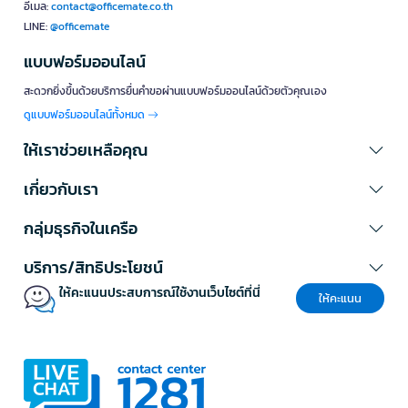
อุปกรณ์จัดเก็บข้อมูล
อีเมล:
contact@officemate.co.th
มีทั้งแฟลชไดรฟ์ ฮาร์ดดิสก์ภายนอก SSD และเมมโมรีการ์ด เหมาะสำหรับ
LINE:
@officemate
สำรอง จัดเก็บ และพกพาไฟล์ ควรพิจารณาความจุ ความเร็วในการอ่านเขียน
พอร์ตเชื่อมต่อ และรูปแบบการใช้งานก่อนเลือกซื้อ
แบบฟอร์มออนไลน์
สะดวกยิ่งขึ้นด้วยบริการยื่นคำขอผ่านแบบฟอร์มออนไลน์ด้วยตัวคุณเอง
อุปกรณ์เน็ตเวิร์ค
รวมเราเตอร์ แอ็กเซสพอยต์ สวิตช์ อะแดปเตอร์ และอุปกรณ์สำหรับเชื่อมต่อ
ดูแบบฟอร์มออนไลน์ทั้งหมด
เครือข่ายภายในบ้านหรือสำนักงาน ควรเลือกตามจำนวนผู้ใช้งาน พื้นที่
ให้เราช่วยเหลือคุณ
ครอบคลุม ความเร็วอินเทอร์เน็ต และมาตรฐาน Wi-Fi ที่อุปกรณ์รองรับ
อุปกรณ์เสริมแก็ดเจ็ต
เกี่ยวกับเรา
เช่น ขาตั้งโทรศัพท์ ปากกา Stylus แท่นชาร์จไร้สาย สายเชื่อมต่อ และอะแด
ปเตอร์ เหมาะสำหรับเพิ่มความสะดวกในการใช้งานอุปกรณ์เคลื่อนที่ ควร
กลุ่มธุรกิจในเครือ
ตรวจสอบขนาด รุ่น พอร์ต และกำลังไฟที่รองรับ
บริการ/สิทธิประโยชน์
คอมพิวเตอร์พกพา
ให้คะแนนประสบการณ์ใช้งานเว็บไซต์ที่นี่
รวมโน้ตบุ๊กและอุปกรณ์คอมพิวเตอร์ที่ออกแบบมาให้พกพาสะดวก เหมาะกับ
ให้คะแนน
พนักงาน นักเรียน และผู้ที่ต้องทำงานหลายสถานที่ ควรพิจารณาหน่วย
ประมวลผล RAM พื้นที่จัดเก็บ ขนาดหน้าจอ น้ำหนัก และระยะเวลาการใช้งาน
แบตเตอรี่
คอมพิวเตอร์ตั้งโต๊ะ
เหมาะสำหรับสำนักงาน งานประมวลผล งานกราฟิก หรือการใช้งานใน