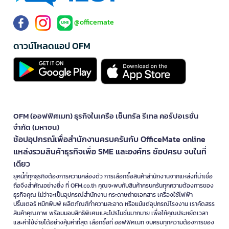
ตำแหน่งประจำ มีให้เลือกหลายระดับสเปก ควรพิจารณาซอฟต์แวร์ที่ต้องใช้
ความสามารถในการอัปเกรด พอร์ตเชื่อมต่อ และอุปกรณ์ที่รวมมาในชุด
@officemate
ซอฟต์แวร์
ดาวน์โหลดแอป OFM
รวมซอฟต์แวร์สำนักงาน ระบบรักษาความปลอดภัย และโปรแกรมสำหรับ
งานเฉพาะด้าน ควรตรวจสอบจำนวนผู้ใช้งาน ระยะเวลาไลเซนส์ ระบบปฏิบัติ
การที่รองรับ และเงื่อนไขการติดตั้งก่อนสั่งซื้อ
แก็ดเจ็ต
รวมอุปกรณ์อิเล็กทรอนิกส์ขนาดเล็กสำหรับการทำงาน สุขภาพ ความ
บันเทิง และการใช้งานในชีวิตประจำวัน เช่น สมาร์ทวอทช์ อุปกรณ์ติดตาม
OFM (ออฟฟิศเมท) ธุรกิจในเครือ เซ็นทรัล รีเทล คอร์ปอเรชั่น
และอุปกรณ์สมาร์ตโฮม ควรเลือกจากฟังก์ชัน ระบบที่รองรับ และความ
จำกัด (มหาชน)
จำเป็นในการใช้งานจริง
ช้อปอุปกรณ์เพื่อสำนักงานครบครันกับ OfficeMate online
อุปกรณ์ประกอบคอมพิวเตอร์
แหล่งรวมสินค้าธุรกิจเพื่อ SME และองค์กร ช้อปครบ จบในที่
รวม RAM เมนบอร์ด การ์ดจอ พาวเวอร์ซัพพลาย และชิ้นส่วนสำหรับประกอบ
เดียว
หรืออัปเกรดคอมพิวเตอร์ ควรตรวจสอบซ็อกเก็ต ขนาดเคส กำลังไฟ และ
ยุคนี้ที่ทุกธุรกิจต้องการความคล่องตัว การเลือกซื้อสินค้าสำนักงานจากแหล่งที่น่าเชื่อ
ความเข้ากันได้ของทุกชิ้นส่วนก่อนติดตั้ง
ถือจึงสำคัญอย่างยิ่ง ที่ OFM.co.th คุณจะพบกับสินค้าครบครันทุกความต้องการของ
ธุรกิจคุณ ไม่ว่าจะเป็นอุปกรณ์สำนักงาน กระดาษถ่ายเอกสาร เครื่องใช้ไฟฟ้า
เลือกอุปกรณ์ไอทีตามรูปแบบการใช้งาน
ปริ้นเตอร์ หมึกพิมพ์ ผลิตภัณฑ์ทำความสะอาด หรือแม้แต่อุปกรณ์โรงงาน เราคัดสรร
สำหรับงานเอกสารและงานสำนักงานทั่วไป
สินค้าคุณภาพ พร้อมมอบสิทธิพิเศษและโปรโมชั่นมากมาย เพื่อให้คุณประหยัดเวลา
และค่าใช้จ่ายได้อย่างคุ้มค่าที่สุด เลือกซื้อที่ ออฟฟิศเมท จบครบทุกความต้องการของ
ควรเลือกคอมพิวเตอร์หรือโน้ตบุ๊กที่รองรับโปรแกรมสำนักงาน การประชุม