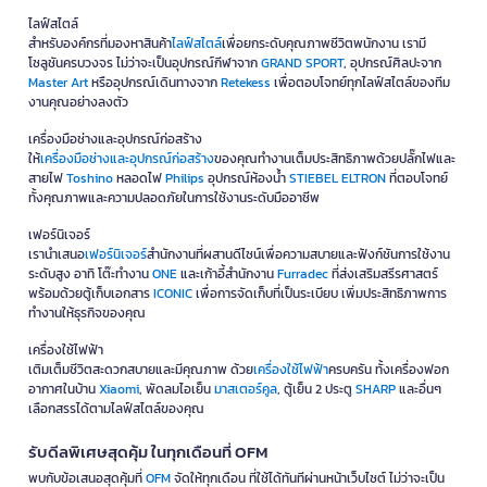
ไลฟ์สไตล์
สำหรับองค์กรที่มองหาสินค้า
ไลฟ์สไตล์
เพื่อยกระดับคุณภาพชีวิตพนักงาน เรามี
โซลูชันครบวงจร ไม่ว่าจะเป็นอุปกรณ์กีฬาจาก
GRAND SPORT
, อุปกรณ์ศิลปะจาก
Master Art
หรืออุปกรณ์เดินทางจาก
Retekess
เพื่อตอบโจทย์ทุกไลฟ์สไตล์ของทีม
งานคุณอย่างลงตัว
เครื่องมือช่างและอุปกรณ์ก่อสร้าง
ให้
เครื่องมือช่างและอุปกรณ์ก่อสร้าง
ของคุณทำงานเต็มประสิทธิภาพด้วยปลั๊กไฟและ
สายไฟ
Toshino
หลอดไฟ
Philips
อุปกรณ์ห้องน้ำ
STIEBEL ELTRON
ที่ตอบโจทย์
ทั้งคุณภาพและความปลอดภัยในการใช้งานระดับมืออาชีพ
เฟอร์นิเจอร์
เรานำเสนอ
เฟอร์นิเจอร์
สำนักงานที่ผสานดีไซน์เพื่อความสบายและฟังก์ชันการใช้งาน
ระดับสูง อาทิ โต๊ะทำงาน
ONE
และเก้าอี้สำนักงาน
Furradec
ที่ส่งเสริมสรีรศาสตร์
พร้อมด้วยตู้เก็บเอกสาร
ICONIC
เพื่อการจัดเก็บที่เป็นระเบียบ เพิ่มประสิทธิภาพการ
ทำงานให้ธุรกิจของคุณ
เครื่องใช้ไฟฟ้า
เติมเต็มชีวิตสะดวกสบายและมีคุณภาพ ด้วย
เครื่องใช้ไฟฟ้า
ครบครัน ทั้งเครื่องฟอก
อากาศในบ้าน
Xiaomi
, พัดลมไอเย็น
มาสเตอร์คูล
, ตู้เย็น 2 ประตู
SHARP
และอื่นๆ
เลือกสรรได้ตามไลฟ์สไตล์ของคุณ
รับดีลพิเศษสุดคุ้ม ในทุกเดือนที่ OFM
พบกับข้อเสนอสุดคุ้มที่
OFM
จัดให้ทุกเดือน ที่ใช้ได้ทันทีผ่านหน้าเว็บไซต์ ไม่ว่าจะเป็น