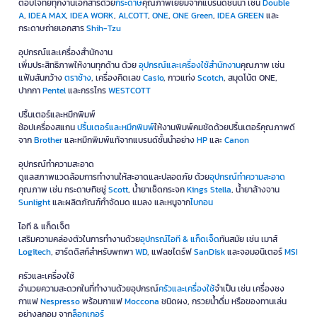
ตอบโจทย์ทุกงานเอกสารด้วย
กระดาษ
คุณภาพเยี่ยมจากแบรนด์ชั้นนำ เช่น
Double
A
,
IDEA MAX
,
IDEA WORK
,
ALCOTT
,
ONE
,
ONE Green
,
IDEA GREEN
และ
กระดาษถ่ายเอกสาร
Shih-Tzu
อุปกรณ์และเครื่องสำนักงาน
เพิ่มประสิทธิภาพให้งานทุกด้าน ด้วย
อุปกรณ์และเครื่องใช้สำนักงาน
คุณภาพ เช่น
แฟ้มสันกว้าง
ตราช้าง
, เครื่องคิดเลข
Casio
, กาวแท่ง
Scotch
, สมุดโน้ต ONE,
ปากกา
Pentel
และกรรไกร
WESTCOTT
ปริ้นเตอร์และหมึกพิมพ์
ช้อปเครื่องสแกน
ปริ้นเตอร์และหมึกพิมพ์
ให้งานพิมพ์คมชัดด้วยปริ้นเตอร์คุณภาพดี
จาก
Brother
และหมึกพิมพ์แท้จากแบรนด์ชั้นนำอย่าง
HP
และ
Canon
อุปกรณ์ทำความสะอาด
ดูแลสภาพแวดล้อมการทำงานให้สะอาดและปลอดภัย ด้วย
อุปกรณ์ทำความสะอาด
คุณภาพ เช่น กระดาษทิชชู่
Scott
, น้ำยาเช็ดกระจก
Kings Stella
, น้ำยาล้างจาน
Sunlight
และผลิตภัณฑ์กำจัดมด แมลง และหนูจาก
ไบกอน
ไอที & แก็ดเจ็ต
เสริมความคล่องตัวในการทำงานด้วย
อุปกรณ์ไอที & แก็ดเจ็ด
ทันสมัย เช่น เมาส์
Logitech
, ฮาร์ดดิสก์สำหรับพกพา
WD
, แฟลชไดร์ฟ
SanDisk
และจอมอนิเตอร์
MSI
ครัวและเครื่องใช้
อำนวยความสะดวกในที่ทำงานด้วยอุปกรณ์
ครัวและเครื่องใช้
จำเป็น เช่น เครื่องชง
กาแฟ
Nespresso
พร้อมกาแฟ
Moccona
ชนิดผง, กรวยน้ำดื่ม หรือของทานเล่น
อย่างลูกอม จาก
ล็อกเกอร์