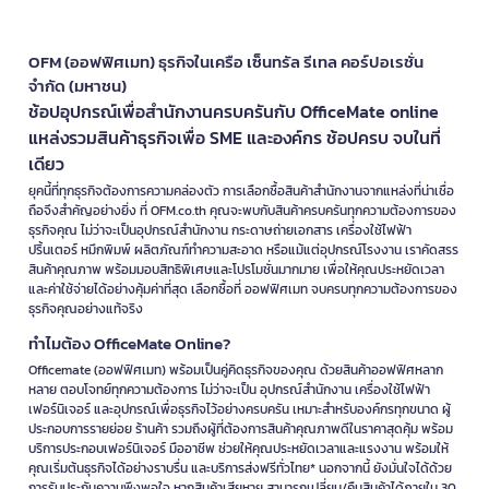
OFM (ออฟฟิศเมท) ธุรกิจในเครือ เซ็นทรัล รีเทล คอร์ปอเรชั่น
จำกัด (มหาชน)
ช้อปอุปกรณ์เพื่อสำนักงานครบครันกับ OfficeMate online
แหล่งรวมสินค้าธุรกิจเพื่อ SME และองค์กร ช้อปครบ จบในที่
เดียว
ยุคนี้ที่ทุกธุรกิจต้องการความคล่องตัว การเลือกซื้อสินค้าสำนักงานจากแหล่งที่น่าเชื่อ
ถือจึงสำคัญอย่างยิ่ง ที่ OFM.co.th คุณจะพบกับสินค้าครบครันทุกความต้องการของ
ธุรกิจคุณ ไม่ว่าจะเป็นอุปกรณ์สำนักงาน กระดาษถ่ายเอกสาร เครื่องใช้ไฟฟ้า
ปริ้นเตอร์ หมึกพิมพ์ ผลิตภัณฑ์ทำความสะอาด หรือแม้แต่อุปกรณ์โรงงาน เราคัดสรร
สินค้าคุณภาพ พร้อมมอบสิทธิพิเศษและโปรโมชั่นมากมาย เพื่อให้คุณประหยัดเวลา
และค่าใช้จ่ายได้อย่างคุ้มค่าที่สุด เลือกซื้อที่ ออฟฟิศเมท จบครบทุกความต้องการของ
ธุรกิจคุณอย่างแท้จริง
ทำไมต้อง OfficeMate Online?
Officemate (ออฟฟิศเมท) พร้อมเป็นคู่คิดธุรกิจของคุณ ด้วยสินค้าออฟฟิศหลาก
หลาย ตอบโจทย์ทุกความต้องการ ไม่ว่าจะเป็น อุปกรณ์สำนักงาน เครื่องใช้ไฟฟ้า
เฟอร์นิเจอร์ และอุปกรณ์เพื่อธุรกิจไว้อย่างครบครัน เหมาะสำหรับองค์กรทุกขนาด ผู้
ประกอบการรายย่อย ร้านค้า รวมถึงผู้ที่ต้องการสินค้าคุณภาพดีในราคาสุดคุ้ม พร้อม
บริการประกอบเฟอร์นิเจอร์ มืออาชีพ ช่วยให้คุณประหยัดเวลาและแรงงาน พร้อมให้
คุณเริ่มต้นธุรกิจได้อย่างราบรื่น และบริการส่งฟรีทั่วไทย* นอกจากนี้ ยังมั่นใจได้ด้วย
การรับประกันความพึงพอใจ หากสินค้าเสียหาย สามารถเปลี่ยน/คืนสินค้าได้ภายใน 30