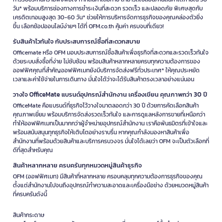
วัน* พร้อมบริการช่องทางการชำระเงินที่สะดวก รวดเร็ว และปลอดภัย พิเศษสุดกับ
เครดิตเทอมสูงสุด 30-60 วัน* ช่วยให้การบริหารจัดการธุรกิจของคุณคล่องตัวยิ่ง
ขึ้น เลือกช้อปออนไลน์ง่ายๆ ได้ที่ OFM.co.th คุ้มค่า ครบจบที่เดียว!
รับสินค้าไวทันใจ กับประสบการณ์ซื้อที่สะดวกสบาย
Officemate หรือ OFM มอบประสบการณ์ซื้อสินค้าเพื่อธุรกิจที่สะดวกและรวดเร็วทันใจ
ด้วยระบบสั่งซื้อที่ง่าย ไม่ซับซ้อน พร้อมสินค้าหลากหลายครบทุกความต้องการของ
ออฟฟิศคุณที่สำคัญออฟฟิศเมทยังมีบริการจัดส่งฟรีทั่วประเทศ* ให้คุณประหยัด
เวลาและค่าใช้จ่ายในการเดินทาง มั่นใจได้ว่าจะได้รับสินค้าตรงเวลาอย่างแน่นอน
วางใจ OfficeMate แบรนด์อุปกรณ์สำนักงาน เครื่องเขียน คุณภาพกว่า 30 ปี
OfficeMate คือแบรนด์ที่ธุรกิจไว้วางใจมาตลอดกว่า 30 ปี ด้วยการคัดเลือกสินค้า
คุณภาพเยี่ยม พร้อมบริการจัดส่งรวดเร็วทันใจ และการดูแลหลังการขายที่เหนือกว่า
ทำให้ออฟฟิศเมทเป็นมากกว่าผู้จำหน่ายอุปกรณ์สำนักงาน เราคือพันธมิตรที่เข้าใจและ
พร้อมสนับสนุนทุกธุรกิจให้เติบโตอย่างราบรื่น หากคุณกำลังมองหาสินค้าเพื่อ
สำนักงานที่พร้อมด้วยสินค้าและบริการครบวงจร มั่นใจได้เลยว่า OFM จะเป็นตัวเลือกที่
ดีที่สุดสำหรับคุณ
สินค้าหลากหลาย ครบครันทุกหมวดหมู่สินค้าธุรกิจ
OFM (ออฟฟิศเมท) มีสินค้าที่หลากหลาย ครอบคลุมทุกความต้องการธุรกิจของคุณ
ตั้งแต่สำนักงานไปจนถึงอุปกรณ์ทำความสะอาดและเครื่องมือช่าง ด้วยหมวดหมู่สินค้า
ที่ครบครันดังนี้
สินค้ากระดาษ