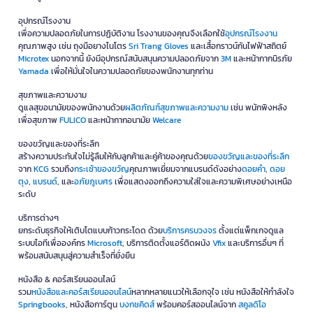
อุปกรณ์โรงงาน
เพื่อความปลอดภัยในการปฏิบัติงาน โรงงานของคุณจึงเลือกใช้
อุปกรณ์โรงงาน
คุณภาพสูง เช่น ถุงมือยางไนโตร
Sri Trang Gloves
และเสื้อกราวน์กันไฟฟ้าสถิตย์
Microtex
นอกจากนี้ ยังมีอุปกรณ์สนับสนุนความปลอดภัยจาก
3M
และหน้ากากนิรภัย
Yamada
เพื่อให้มั่นใจในความปลอดภัยของพนักงานทุกท่าน
สุขภาพและความงาม
ดูแลสุขอนามัยของพนักงานด้วย
ผลิตภัณฑ์สุขภาพและความงาม
เช่น พนักพิงหลัง
เพื่อสุขภาพ
FULICO
และหน้ากากอนามัย
Welcare
ของขวัญและของที่ระลึก
สร้างความประทับใจไม่รู้ลืมให้กับลูกค้าและคู่ค้าของคุณด้วย
ของขวัญและของที่ระลึก
จาก
KCG
รวมถึง
กระเช้าของขวัญ
คุณภาพเยี่ยมจากแบรนด์ดังอย่าง
ดอยคำ
,
ดอย
ตุง
,
แบรนด์
, และ
อภัยภูเบศร
เพื่อแสดงออกถึงความใส่ใจและความพิเศษอย่างเหนือ
ระดับ
บริการต่างๆ
ยกระดับธุรกิจให้เติบโตแบบก้าวกระโดด ด้วย
บริการครบวงจร
ตั้งแต่แพ็กเกจดูแล
ระบบไอทีเพื่อองค์กร
Microsoft
, บริการติดตั้งแอร์ติดผนัง
Vfix
และบริการอื่นๆ ที่
พร้อมสนับสนุนสู่ความสำเร็จที่ยั่งยืน
หนังสือ & คอร์สเรียนออนไลน์
รวม
หนังสือและคอร์สเรียนออนไลน์
หลากหลายแนวให้เลือกจุใจ เช่น หนังสือให้กำลังใจ
Springbooks
, หนังสือการ์ตูน
บงกชคิดส์
พร้อมคอร์สออนไลน์จาก
สคูลดิโอ