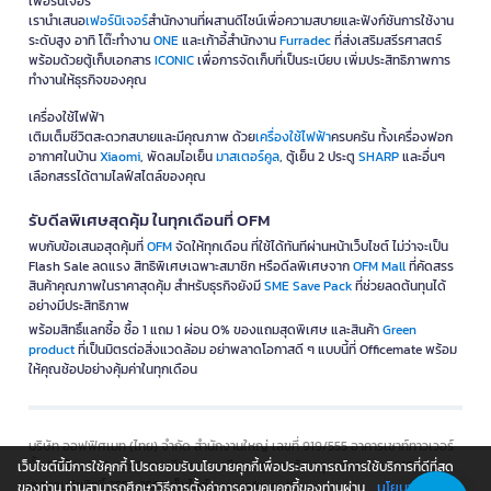
เฟอร์นิเจอร์
เรานำเสนอ
เฟอร์นิเจอร์
สำนักงานที่ผสานดีไซน์เพื่อความสบายและฟังก์ชันการใช้งาน
ระดับสูง อาทิ โต๊ะทำงาน
ONE
และเก้าอี้สำนักงาน
Furradec
ที่ส่งเสริมสรีรศาสตร์
พร้อมด้วยตู้เก็บเอกสาร
ICONIC
เพื่อการจัดเก็บที่เป็นระเบียบ เพิ่มประสิทธิภาพการ
ทำงานให้ธุรกิจของคุณ
เครื่องใช้ไฟฟ้า
เติมเต็มชีวิตสะดวกสบายและมีคุณภาพ ด้วย
เครื่องใช้ไฟฟ้า
ครบครัน ทั้งเครื่องฟอก
อากาศในบ้าน
Xiaomi
, พัดลมไอเย็น
มาสเตอร์คูล
, ตู้เย็น 2 ประตู
SHARP
และอื่นๆ
เลือกสรรได้ตามไลฟ์สไตล์ของคุณ
รับดีลพิเศษสุดคุ้ม ในทุกเดือนที่ OFM
พบกับข้อเสนอสุดคุ้มที่
OFM
จัดให้ทุกเดือน ที่ใช้ได้ทันทีผ่านหน้าเว็บไซต์ ไม่ว่าจะเป็น
Flash Sale ลดแรง สิทธิพิเศษเฉพาะสมาชิก หรือดีลพิเศษจาก
OFM Mall
ที่คัดสรร
สินค้าคุณภาพในราคาสุดคุ้ม สำหรับธุรกิจยังมี
SME Save Pack
ที่ช่วยลดต้นทุนได้
อย่างมีประสิทธิภาพ
พร้อมสิทธิ์แลกซื้อ ซื้อ 1 แถม 1 ผ่อน 0% ของแถมสุดพิเศษ และสินค้า
Green
product
ที่เป็นมิตรต่อสิ่งแวดล้อม อย่าพลาดโอกาสดี ๆ แบบนี้ที่ Officemate พร้อม
ให้คุณช้อปอย่างคุ้มค่าในทุกเดือน
บริษัท ออฟฟิศเมท (ไทย) จำกัด สำนักงานใหญ่ เลขที่ 919/555 อาคารเซาท์ทาวเวอร์
ชั้น 14 ห้อง 2-6 และ 9 ถนนสีลม แขวงสีลม เขตบางรัก กรุงเทพมหานคร 10500
เว็บไซต์นี้มีการใช้คุกกี้ โปรดยอมรับนโยบายคุกกี้เพื่อประสบการณ์การใช้บริการที่ดีที่สุด
@สงวนลิขสิทธิ์ 2551-2562 เว็บไซต์ www.ofm.co.th​
นโยบายการใช้
ของท่าน ท่านสามารถศึกษาวิธีการตั้งค่าการควบคุมคุกกี้ของท่านผ่าน