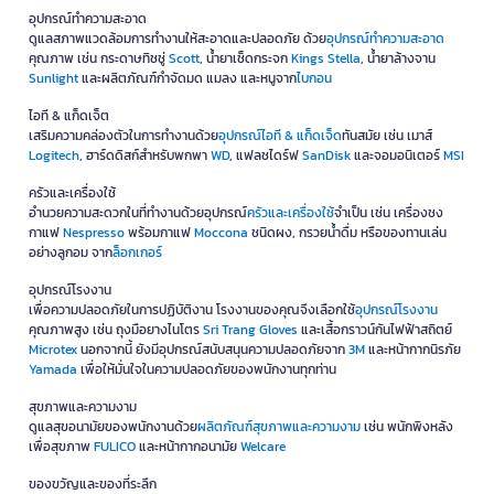
อุปกรณ์ทำความสะอาด
ดูแลสภาพแวดล้อมการทำงานให้สะอาดและปลอดภัย ด้วย
อุปกรณ์ทำความสะอาด
คุณภาพ เช่น กระดาษทิชชู่
Scott
, น้ำยาเช็ดกระจก
Kings Stella
, น้ำยาล้างจาน
Sunlight
และผลิตภัณฑ์กำจัดมด แมลง และหนูจาก
ไบกอน
ไอที & แก็ดเจ็ต
เสริมความคล่องตัวในการทำงานด้วย
อุปกรณ์ไอที & แก็ดเจ็ด
ทันสมัย เช่น เมาส์
Logitech
, ฮาร์ดดิสก์สำหรับพกพา
WD
, แฟลชไดร์ฟ
SanDisk
และจอมอนิเตอร์
MSI
ครัวและเครื่องใช้
อำนวยความสะดวกในที่ทำงานด้วยอุปกรณ์
ครัวและเครื่องใช้
จำเป็น เช่น เครื่องชง
กาแฟ
Nespresso
พร้อมกาแฟ
Moccona
ชนิดผง, กรวยน้ำดื่ม หรือของทานเล่น
อย่างลูกอม จาก
ล็อกเกอร์
อุปกรณ์โรงงาน
เพื่อความปลอดภัยในการปฏิบัติงาน โรงงานของคุณจึงเลือกใช้
อุปกรณ์โรงงาน
คุณภาพสูง เช่น ถุงมือยางไนโตร
Sri Trang Gloves
และเสื้อกราวน์กันไฟฟ้าสถิตย์
Microtex
นอกจากนี้ ยังมีอุปกรณ์สนับสนุนความปลอดภัยจาก
3M
และหน้ากากนิรภัย
Yamada
เพื่อให้มั่นใจในความปลอดภัยของพนักงานทุกท่าน
สุขภาพและความงาม
ดูแลสุขอนามัยของพนักงานด้วย
ผลิตภัณฑ์สุขภาพและความงาม
เช่น พนักพิงหลัง
เพื่อสุขภาพ
FULICO
และหน้ากากอนามัย
Welcare
ของขวัญและของที่ระลึก