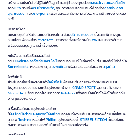
สร้างความประทับใจไม่รู้ลืมให้กับลูกค้าและคู่ค้าของคุณด้วย
ของขวัญและของที่ระลึก
จาก
KCG
รวมถึง
กระเช้าของขวัญ
คุณภาพเยี่ยมจากแบรนด์ดังอย่าง
ดอยคำ
,
ดอย
ตุง
,
แบรนด์
, และ
อภัยภูเบศร
เพื่อแสดงออกถึงความใส่ใจและความพิเศษอย่างเหนือ
ระดับ
บริการต่างๆ
ยกระดับธุรกิจให้เติบโตแบบก้าวกระโดด ด้วย
บริการครบวงจร
ตั้งแต่แพ็กเกจดูแล
ระบบไอทีเพื่อองค์กร
Microsoft
, บริการติดตั้งแอร์ติดผนัง
Vfix
และบริการอื่นๆ ที่
พร้อมสนับสนุนสู่ความสำเร็จที่ยั่งยืน
หนังสือ & คอร์สเรียนออนไลน์
รวม
หนังสือและคอร์สเรียนออนไลน์
หลากหลายแนวให้เลือกจุใจ เช่น หนังสือให้กำลังใจ
Springbooks
, หนังสือการ์ตูน
บงกชคิดส์
พร้อมคอร์สออนไลน์จาก
สคูลดิโอ
ไลฟ์สไตล์
สำหรับองค์กรที่มองหาสินค้า
ไลฟ์สไตล์
เพื่อยกระดับคุณภาพชีวิตพนักงาน เรามี
โซลูชันครบวงจร ไม่ว่าจะเป็นอุปกรณ์กีฬาจาก
GRAND SPORT
, อุปกรณ์ศิลปะจาก
Master Art
หรืออุปกรณ์เดินทางจาก
Retekess
เพื่อตอบโจทย์ทุกไลฟ์สไตล์ของทีม
งานคุณอย่างลงตัว
เครื่องมือช่างและอุปกรณ์ก่อสร้าง
ให้
เครื่องมือช่างและอุปกรณ์ก่อสร้าง
ของคุณทำงานเต็มประสิทธิภาพด้วยปลั๊กไฟและ
สายไฟ
Toshino
หลอดไฟ
Philips
อุปกรณ์ห้องน้ำ
STIEBEL ELTRON
ที่ตอบโจทย์
ทั้งคุณภาพและความปลอดภัยในการใช้งานระดับมืออาชีพ