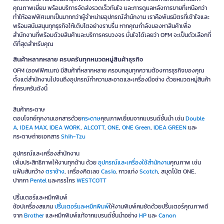
คุณภาพเยี่ยม พร้อมบริการจัดส่งรวดเร็วทันใจ และการดูแลหลังการขายที่เหนือกว่า
ทำให้ออฟฟิศเมทเป็นมากกว่าผู้จำหน่ายอุปกรณ์สำนักงาน เราคือพันธมิตรที่เข้าใจและ
พร้อมสนับสนุนทุกธุรกิจให้เติบโตอย่างราบรื่น หากคุณกำลังมองหาสินค้าเพื่อ
สำนักงานที่พร้อมด้วยสินค้าและบริการครบวงจร มั่นใจได้เลยว่า OFM จะเป็นตัวเลือกที่
ดีที่สุดสำหรับคุณ
สินค้าหลากหลาย ครบครันทุกหมวดหมู่สินค้าธุรกิจ
OFM (ออฟฟิศเมท) มีสินค้าที่หลากหลาย ครอบคลุมทุกความต้องการธุรกิจของคุณ
ตั้งแต่สำนักงานไปจนถึงอุปกรณ์ทำความสะอาดและเครื่องมือช่าง ด้วยหมวดหมู่สินค้า
ที่ครบครันดังนี้
สินค้ากระดาษ
ตอบโจทย์ทุกงานเอกสารด้วย
กระดาษ
คุณภาพเยี่ยมจากแบรนด์ชั้นนำ เช่น
Double
A
,
IDEA MAX
,
IDEA WORK
,
ALCOTT
,
ONE
,
ONE Green
,
IDEA GREEN
และ
กระดาษถ่ายเอกสาร
Shih-Tzu
อุปกรณ์และเครื่องสำนักงาน
เพิ่มประสิทธิภาพให้งานทุกด้าน ด้วย
อุปกรณ์และเครื่องใช้สำนักงาน
คุณภาพ เช่น
แฟ้มสันกว้าง
ตราช้าง
, เครื่องคิดเลข
Casio
, กาวแท่ง
Scotch
, สมุดโน้ต ONE,
ปากกา
Pentel
และกรรไกร
WESTCOTT
ปริ้นเตอร์และหมึกพิมพ์
ช้อปเครื่องสแกน
ปริ้นเตอร์และหมึกพิมพ์
ให้งานพิมพ์คมชัดด้วยปริ้นเตอร์คุณภาพดี
จาก
Brother
และหมึกพิมพ์แท้จากแบรนด์ชั้นนำอย่าง
HP
และ
Canon