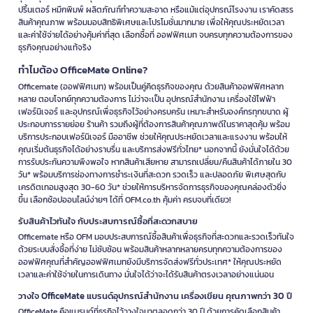
ปริ้นเตอร์ หมึกพิมพ์ ผลิตภัณฑ์ทำความสะอาด หรือแม้แต่อุปกรณ์โรงงาน เราคัดสรร
สินค้าคุณภาพ พร้อมมอบสิทธิพิเศษและโปรโมชั่นมากมาย เพื่อให้คุณประหยัดเวลา
และค่าใช้จ่ายได้อย่างคุ้มค่าที่สุด เลือกซื้อที่ ออฟฟิศเมท จบครบทุกความต้องการของ
ธุรกิจคุณอย่างแท้จริง
ทำไมต้อง OfficeMate Online?
Officemate (ออฟฟิศเมท) พร้อมเป็นคู่คิดธุรกิจของคุณ ด้วยสินค้าออฟฟิศหลาก
หลาย ตอบโจทย์ทุกความต้องการ ไม่ว่าจะเป็น อุปกรณ์สำนักงาน เครื่องใช้ไฟฟ้า
เฟอร์นิเจอร์ และอุปกรณ์เพื่อธุรกิจไว้อย่างครบครัน เหมาะสำหรับองค์กรทุกขนาด ผู้
ประกอบการรายย่อย ร้านค้า รวมถึงผู้ที่ต้องการสินค้าคุณภาพดีในราคาสุดคุ้ม พร้อม
บริการประกอบเฟอร์นิเจอร์ มืออาชีพ ช่วยให้คุณประหยัดเวลาและแรงงาน พร้อมให้
คุณเริ่มต้นธุรกิจได้อย่างราบรื่น และบริการส่งฟรีทั่วไทย* นอกจากนี้ ยังมั่นใจได้ด้วย
การรับประกันความพึงพอใจ หากสินค้าเสียหาย สามารถเปลี่ยน/คืนสินค้าได้ภายใน 30
วัน* พร้อมบริการช่องทางการชำระเงินที่สะดวก รวดเร็ว และปลอดภัย พิเศษสุดกับ
เครดิตเทอมสูงสุด 30-60 วัน* ช่วยให้การบริหารจัดการธุรกิจของคุณคล่องตัวยิ่ง
ขึ้น เลือกช้อปออนไลน์ง่ายๆ ได้ที่ OFM.co.th คุ้มค่า ครบจบที่เดียว!
รับสินค้าไวทันใจ กับประสบการณ์ซื้อที่สะดวกสบาย
Officemate หรือ OFM มอบประสบการณ์ซื้อสินค้าเพื่อธุรกิจที่สะดวกและรวดเร็วทันใจ
ด้วยระบบสั่งซื้อที่ง่าย ไม่ซับซ้อน พร้อมสินค้าหลากหลายครบทุกความต้องการของ
ออฟฟิศคุณที่สำคัญออฟฟิศเมทยังมีบริการจัดส่งฟรีทั่วประเทศ* ให้คุณประหยัด
เวลาและค่าใช้จ่ายในการเดินทาง มั่นใจได้ว่าจะได้รับสินค้าตรงเวลาอย่างแน่นอน
วางใจ OfficeMate แบรนด์อุปกรณ์สำนักงาน เครื่องเขียน คุณภาพกว่า 30 ปี
OfficeMate คือแบรนด์ที่ธุรกิจไว้วางใจมาตลอดกว่า 30 ปี ด้วยการคัดเลือกสินค้า