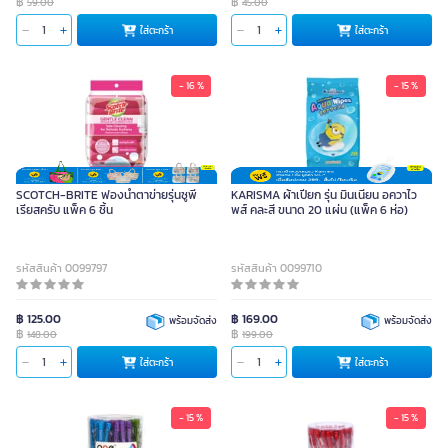
฿
฿
59.00
45.00
ใส่ตะกร้า
ใส่ตะกร้า
- 16 %
- 15 %
SCOTCH-BRITE ฟองน้ำตาข่ายรุ่นซูพี
KARISMA ผ้าเปียก รุ่น มินเนี่ยน อควาไว
เรียสครับ แพ็ค 6 ชิ้น
พส์ คละสี ขนาด 20 แผ่น (แพ็ค 6 ห่อ)
รหัสสินค้า 0099797
รหัสสินค้า 0099710
฿ 125.00
฿ 169.00
พร้อมจัดส่ง
พร้อมจัดส่ง
฿
฿
148.00
199.00
ใส่ตะกร้า
ใส่ตะกร้า
- 15 %
- 15 %