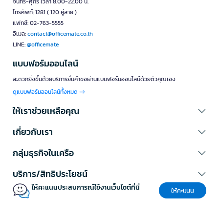
จันทร์-ศุกร์ เวลา 8.00-22.00 น.
โทรศัพท์: 1281 ( 120 คู่สาย )
แฟกซ์: 02-763-5555
อีเมล:
contact@officemate.co.th
LINE:
@officemate
แบบฟอร์มออนไลน์
สะดวกยิ่งขึ้นด้วยบริการยื่นคำขอผ่านแบบฟอร์มออนไลน์ด้วยตัวคุณเอง
ดูแบบฟอร์มออนไลน์ทั้งหมด
ให้เราช่วยเหลือคุณ
เกี่ยวกับเรา
กลุ่มธุรกิจในเครือ
บริการ/สิทธิประโยชน์
ให้คะแนนประสบการณ์ใช้งานเว็บไซต์ที่นี่
ให้คะแนน