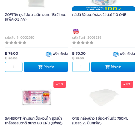
ZOFTRA ถุงซิปพลาสติก ขนาด 15x21 ซม.
คลิปสี 32 มม. (กล่อง24ตัว) 110 ONE
(แพ็ค 0.5 กก.)
รหัสสินค้า 0002760
รหัสสินค้า 2003239
฿ 79.00
฿ 70.00
พร้อมจัดส่ง
พร้อมจัดส่ง
฿
฿
90.00
79.00
ใส่ตะกร้า
ใส่ตะกร้า
- 11 %
- 11 %
SANISOFT ผ้าเปียกเช็ดผิวเด็ก สูตรน้ำ
ONE กล่องข้าว 1 ช่องฝาในตัว 750ML
เกลือธรรมชาติ ขนาด 80 แผ่น (แพ็คคู่)
(บรรจุ 25 ชิ้น/แพ็ค)