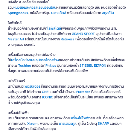
หนังสือ & คอร์สเรียนออนไลน์
รวม
หนังสือและคอร์สเรียนออนไลน์
หลากหลายแนวให้เลือกจุใจ เช่น หนังสือให้กำลังใจ
Springbooks
, หนังสือการ์ตูน
บงกชคิดส์
พร้อมคอร์สออนไลน์จาก
สคูลดิโอ
ไลฟ์สไตล์
สำหรับองค์กรที่มองหาสินค้า
ไลฟ์สไตล์
เพื่อยกระดับคุณภาพชีวิตพนักงาน เรามี
โซลูชันครบวงจร ไม่ว่าจะเป็นอุปกรณ์กีฬาจาก
GRAND SPORT
, อุปกรณ์ศิลปะจาก
Master Art
หรืออุปกรณ์เดินทางจาก
Retekess
เพื่อตอบโจทย์ทุกไลฟ์สไตล์ของทีม
งานคุณอย่างลงตัว
เครื่องมือช่างและอุปกรณ์ก่อสร้าง
ให้
เครื่องมือช่างและอุปกรณ์ก่อสร้าง
ของคุณทำงานเต็มประสิทธิภาพด้วยปลั๊กไฟและ
สายไฟ
Toshino
หลอดไฟ
Philips
อุปกรณ์ห้องน้ำ
STIEBEL ELTRON
ที่ตอบโจทย์
ทั้งคุณภาพและความปลอดภัยในการใช้งานระดับมืออาชีพ
เฟอร์นิเจอร์
เรานำเสนอ
เฟอร์นิเจอร์
สำนักงานที่ผสานดีไซน์เพื่อความสบายและฟังก์ชันการใช้งาน
ระดับสูง อาทิ โต๊ะทำงาน
ONE
และเก้าอี้สำนักงาน
Furradec
ที่ส่งเสริมสรีรศาสตร์
พร้อมด้วยตู้เก็บเอกสาร
ICONIC
เพื่อการจัดเก็บที่เป็นระเบียบ เพิ่มประสิทธิภาพการ
ทำงานให้ธุรกิจของคุณ
เครื่องใช้ไฟฟ้า
เติมเต็มชีวิตสะดวกสบายและมีคุณภาพ ด้วย
เครื่องใช้ไฟฟ้า
ครบครัน ทั้งเครื่องฟอก
อากาศในบ้าน
Xiaomi
, พัดลมไอเย็น
มาสเตอร์คูล
, ตู้เย็น 2 ประตู
SHARP
และอื่นๆ
เลือกสรรได้ตามไลฟ์สไตล์ของคุณ