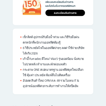
เช็กลิสต์ อุปกรณ์รับมือน้ำท่วม และวิธีรับมือฝน
ตกหนักที่พนักงานออฟฟิศต้องรู้
6 วิธีประหยัดไฟในออฟฟิศง่ายๆ ลดค่าใช้จ่ายบริษัท
ได้จริง 2026
เก้าอี้ Furradec ดีไหม? ส่อง 5 รุ่นยอดนิยม นั่งสบาย
ไม่ปวดหลัง ทำงานและพักผ่อนลงตัว
กระดาษ ONE สเปคมาตรฐาน ออฟฟิศยุคใหม่เลือก
ใช้ คุ้มค่า ประหยัด พิมพ์ลื่นไม่ติดเครื่อง
อัปเดต สินค้าใหม่ OFM ส.ค. 69 รวมไอเทม IT &
อุปกรณ์ออฟฟิศ ยกระดับการทำงานให้สปีดอัพ