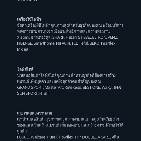
เครื่องใช้ไฟฟ้า
จัดหาเครื่องใช้ไฟฟ้าคุณภาพสูงสำหรับธุรกิจของคุณ พร้อมบริการ
หลังการขายครบวงจร เพื่อประสิทธิภาพและความทนทาน
Xiaomi
,
มาสเตอร์คูล
,
SHARP
,
Hatari
,
STIEBEL ELTRON
,
VENZ
,
HISENSE
,
Smarthome
,
HITACHI
,
TCL
,
Tefal
,
BEKO
,
Imarflex
,
Midea
ไลฟ์สไตล์
นำเสนอสินค้าไลฟ์สไตล์คุณภาพ สำหรับธุรกิจที่ต้องการสร้าง
แบรนด์ เพิ่มมูลค่า และมัดใจลูกค้าคนสำคัญของคุณ
GRAND SPORT
,
Master Art
,
Retekess
,
BEST ONE
,
Waxy
,
THAI
SUN SPORT
,
FITBIT
สุขภาพและความงาม
เรานำเสนอสินค้าสุขภาพและความงามคุณภาพสูงสำหรับธุรกิจ
ของคุณ เสริมสร้างแบรนด์ เพิ่มยอดขาย และสร้างความพึงพอใจให้
ลูกค้า
FULICO
,
Welcare
,
Purell
,
Flowflex
,
HIP
,
DOUBLE A CARE
,
คลีน