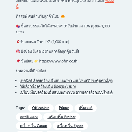
งบประมาณที่มี พร้อมส่งตรงถึงหน้าบ้านคุณ หรือคลิกได้เลย
ที่ลิ้งค์
นี้
ดีลสุดพิเศษสำหรับลูกค้าใหม่!
ซื้อครบ 999.- ใส่โค้ด “NEW10” รับส่วนลด 10% (สูงสุด 1,000
บาท)
รับคะแนน The 1 X3 (1,000 บาท)
ยิ่งช้อป ยิ่งลด! อย่าพลาดดีลสุดคุ้มวันนี้!
ช้อปเลย
https://www.ofm.co.th
บทความที่เกี่ยวข้อง
เทคนิค! เลือกเครื่องปริ้นแบบพกพา แบบไหนดีถึงจะคุ้มค่าที่สุด
วิธีเลือกซื้อ เครื่องปริ้น ต้องดูอะไรบ้าง
เปรียบเทียบ เครื่องปริ้นแบบพกพา VS ธรรมดา เลือกแบบไหนดี
Tags:
OfficeMate
Printer
ปริ้นเตอร์
ออฟฟิศเมท
เครื่องปริ้น Brother
เครื่องปริ้น Canon
เครื่องปริ้น Epson