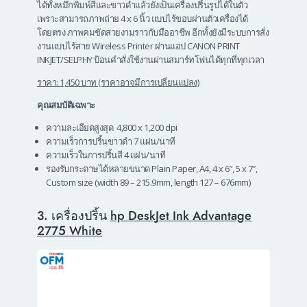
ได้ทั้งหมึกพิมพ์สีและขาวดำแล้วยังเป็น
เครื่องปริ้นรูป
ได้ในตัว
เพราะสามารถภาพถ่าย
4 x 6 นิ้ว แบบไร้ขอบผ่านตัวเครื่องได้
โดยตรง ภาพคมชัดสวยงามราวกับมืออาชีพ อีกทั้งยังมีระบบการสั่ง
งานแบบไร้สาย Wireless Printer ผ่านแอป CANON PRINT
INKJET/SELPHY ป้อนคำสั่งใช้งานผ่านสมาร์ทโฟนได้ทุกที่ทุกเวลา
ราคา: 1,450 บาท (ราคาอาจมีการเปลี่ยนแปลง)
คุณสมบัติเฉพาะ
ความละเอียดสูงสุด 4,800 x 1,200 dpi
ความเร็วการปริ้นขาวดำ 7 แผ่น/นาที
ความเร็วในการปริ้นสี 4 แผ่น/นาที
รองรับกระดาษได้หลายขนาด
Plain Paper, A4, 4 x 6″, 5 x 7″,
Custom size (width 89 – 215.9mm, length 127 – 676mm)
3. เครื่องปริ้น
hp DeskJet Ink Advantage
2775 White