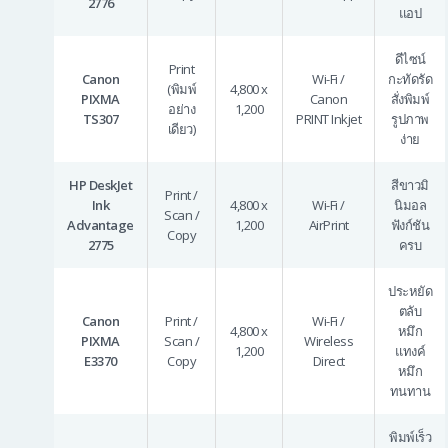
2776
แอป
ดีไซน์
Print
Canon
Wi-Fi /
กะทัดรัด
(พิมพ์
4,800 x
PIXMA
Canon
สั่งพิมพ์
อย่าง
1,200
TS307
PRINT Inkjet
รูปภาพ
เดียว)
ง่าย
HP DeskJet
สีขาวมิ
Print /
Ink
4,800 x
Wi-Fi /
นิมอล
Scan /
Advantage
1,200
AirPrint
ฟังก์ชัน
Copy
2775
ครบ
ประหยัด
ตลับ
Canon
Print /
Wi-Fi /
4,800 x
หมึก
PIXMA
Scan /
Wireless
1,200
แทงค์
E3370
Copy
Direct
หมึก
ทนทาน
พิมพ์เร็ว