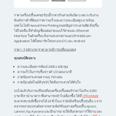
ราคาเครื่องปริ้นเลเซอร์รุ่นนี้ราคาเกินสามพันนิด ๆ เหมาะกับงาน
พิมพ์ขาวดำที่ต้องการความเร็วและความละเอียดสูง มาพร้อม
เทคโนโลยี Hassel-Free Printing หมดปัญหากระดาษติด สั่งปริ้น
ได้ไหลลื่น ที่สำคัญเชื่อมต่อง่ายแบบไร้สายและ Ethernet
Interface ในตัวเครื่อง สั่งงานสะดวกผ่านแอป iPrint&Scan
Application ได้ทั้งสมาร์ทโฟนระบบ iOS และ Android
ราคา : 3,340 บาท (ราคาอาจมีการเปลี่ยนแปลง)
คุณสมบัติเฉพาะ
ความละเอียดการพิมพ์ 2400 x 600 dpi
ความเร็วในการปริ้นขาวดำ 20 แผ่น/นาที
ถาดป้อนกระดาษความจุ 150 แผ่น
ถาดป้อนอัตโนมัติ (ADF) ใส่เพิ่มกระดาษได้ทันใจ
จบไปแล้วกับการเปรียบเทียบเครื่องปริ้นเตอร์ราคาไม่เกิน 3,000
บาท ที่เรานำมาฝาก ซึ่งสามารถเข้าไปเลือกซื้อ ได้ที่
OfficeMate
สะดวกสบายสั่งซื้อง่ายได้ 24 ชั่วโมง เรายังมีเครื่องปริ้นรุ่นอื่น ๆ จาก
หลากหลายแบรนด์หลากหลายฟังก์ชันอย่าง
เครื่องปริ้น epson
,
cannon, hp, Kyocera และอีกมากมายให้เลือกตามการใช้งาน และ