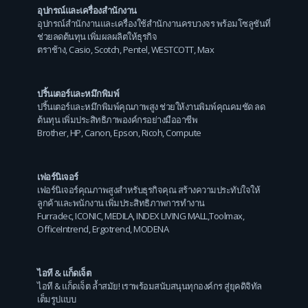
อุปกรณ์และเครื่องสำนักงาน
อุปกรณ์สำนักงานและเครื่องใช้สำนักงานครบวงจร พร้อมโซลูชันที่
ช่วยลดต้นทุน เพิ่มผลผลิตให้ธุรกิจ
ตราช้าง
,
Casio
,
Scotch
,
Pentel
,
WESTCOTT
,
Max
ปริ้นเตอร์และหมึกพิมพ์
ปริ้นเตอร์และหมึกพิมพ์คุณภาพสูง ช่วยให้งานพิมพ์คุณคมชัด ลด
ต้นทุน เพิ่มประสิทธิภาพองค์กรอย่างมืออาชีพ
Brother
,
HP
,
Canon
,
Epson
,
Ricoh
,
Compute
เฟอร์นิเจอร์
เฟอร์นิเจอร์คุณภาพสูงสำหรับธุรกิจคุณ สร้างความประทับใจให้
ลูกค้าและพนักงาน เพิ่มประสิทธิภาพการทำงาน
Furradec
,
ICONIC
,
MEDILA
,
INDEX LIVING MALL
,
Toolmax
,
OfficeIntrend
,
Ergotrend
,
MODENA
ไอที & แก็ดเจ็ต
ไอที & แก็ดเจ็ต ล้ำสมัย! เราพร้อมสนับสนุนทุกองค์กร สู่ยุคดิจิทัล
เต็มรูปแบบ