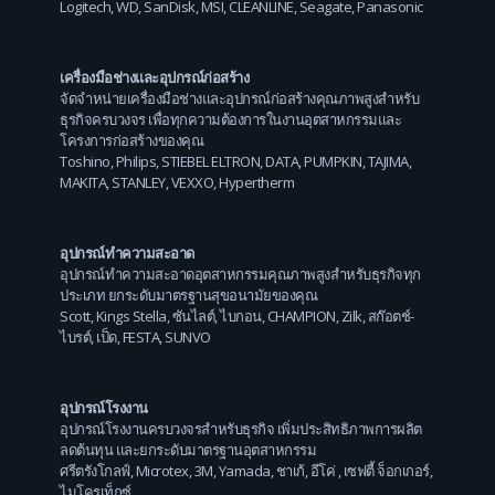
Logitech
,
WD
,
SanDisk
,
MSI
,
CLEANLINE
,
Seagate
,
Panasonic
เครื่องมือช่างและอุปกรณ์ก่อสร้าง
จัดจำหน่ายเครื่องมือช่างและอุปกรณ์ก่อสร้างคุณภาพสูงสำหรับ
ธุรกิจครบวงจร เพื่อทุกความต้องการในงานอุตสาหกรรมและ
โครงการก่อสร้างของคุณ
Toshino
,
Philips
,
STIEBEL ELTRON
,
DATA
,
PUMPKIN
,
TAJIMA
,
MAKITA
,
STANLEY
,
VEXXO
,
Hypertherm
อุปกรณ์ทำความสะอาด
อุปกรณ์ทำความสะอาดอุตสาหกรรมคุณภาพสูงสำหรับธุรกิจทุก
ประเภท ยกระดับมาตรฐานสุขอนามัยของคุณ
Scott
,
Kings Stella
,
ซันไลต์
,
ไบกอน
,
CHAMPION
,
Zilk
,
สก๊อตช์-
ไบรต์
,
เป็ด
,
FESTA
,
SUNVO
อุปกรณ์โรงงาน
อุปกรณ์โรงงานครบวงจรสำหรับธุรกิจ เพิ่มประสิทธิภาพการผลิต
ลดต้นทุน และยกระดับมาตรฐานอุตสาหกรรม
ศรีตรังโกลฟ์
,
Microtex
,
3M
,
Yamada
,
ชาเก้
,
อีโค่
,
เซฟตี้ จ็อกเกอร์
,
ไมโครเท็กซ์