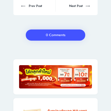
navigation
Prev
Next
Prev Post
Next Post
post:
post:
0 Comments