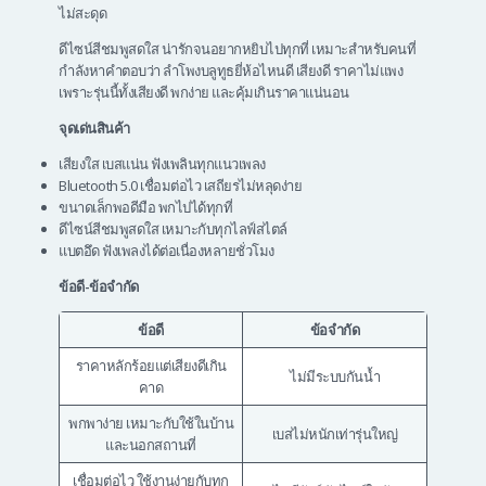
ไม่สะดุด
ดีไซน์สีชมพูสดใส น่ารักจนอยากหยิบไปทุกที่ เหมาะสำหรับคนที่
กำลังหาคำตอบว่า ลําโพงบลูทูธยี่ห้อไหนดี เสียงดี ราคาไม่แพง
เพราะรุ่นนี้ทั้งเสียงดี พกง่าย และคุ้มเกินราคาแน่นอน
จุดเด่นสินค้า
เสียงใส เบสแน่น ฟังเพลินทุกแนวเพลง
Bluetooth 5.0 เชื่อมต่อไว เสถียรไม่หลุดง่าย
ขนาดเล็กพอดีมือ พกไปได้ทุกที่
ดีไซน์สีชมพูสดใส เหมาะกับทุกไลฟ์สไตล์
แบตอึด ฟังเพลงได้ต่อเนื่องหลายชั่วโมง
ข้อดี-ข้อจำกัด
ข้อดี
ข้อจำกัด
ราคาหลักร้อยแต่เสียงดีเกิน
ไม่มีระบบกันน้ำ
คาด
พกพาง่าย เหมาะกับใช้ในบ้าน
เบสไม่หนักเท่ารุ่นใหญ่
และนอกสถานที่
เชื่อมต่อไว ใช้งานง่ายกับทุก