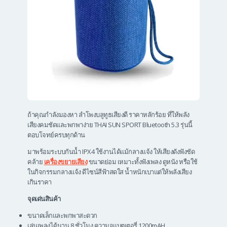
ถ้าคุณกำลังมองหา ลําโพงบลูทูธเสียงดี ราคาหลักร้อย ที่ให้พลัง
เสียงคมชัดและพกพาง่าย THAI SUN SPORT Bluetooth 5.3 รุ่นนี้
ตอบโจทย์ครบทุกด้าน
มาพร้อมระบบกันน้ำ IPX4 ใช้งานได้แม้กลางแจ้ง ให้เสียงดังฟังชัด
คล้าย
เครื่องขยายเสียง
ขนาดย่อม เหมาะทั้งฟังเพลง ดูหนัง หรือใช้
ในกิจกรรมกลางแจ้ง ดีไซน์สีฟ้าสดใส น้ำหนักเบาแต่ให้พลังเสียง
เกินราคา
จุดเด่นสินค้า
ขนาดเล็กและพกพาสะดวก
เล่นเพลงได้นาน 8 ชั่วโมง ความจุแบตเตอรี่ 1200mAH