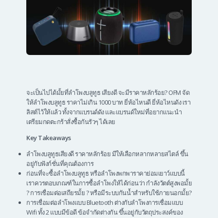
จะเป็นไปได้มั้ยที่ลำโพงบลูทูธ เสียงดี จะมีราคาหลักร้อย? OFM จัด
ให้ลำโพงบลูทูธ ราคาไม่เกิน 1000 บาท ยี่ห้อไหนดี ยี่ห้อไหนดัง เรา
ลิสต์ไว้ให้แล้ว ทั้งจากแบรนด์ดัง และแบรนด์ใหม่ที่อยากแนะนำ
เตรียมกดตะกร้าสั่งซื้อกันรัวๆ ได้เลย
Key Takeaways
ลำโพงบลูทูธเสียงดี ราคาหลักร้อย มีให้เลือกหลากหลายสไตล์ ขึ้น
อยู่กับฟังก์ชั่นที่คุณต้องการ
ก่อนที่จะซื้อลำโพงบลูทูธ หรือลำโพงพกพาราคาย่อมเยาว์แบบนี้
เราควรตอบเกณฑ์ในการซื้อลำโพงให้ได้ก่อนว่า กำลังวัตต์สูงพอมั้ย
? การเชื่อมต่อเสถียรมั้ย ? หรือมีระบบกันน้ำสำหรับใช้ภายนอกมั้ย?
การเชื่อมต่อลำโพงแบบ Bluetooth ต่างกับลำโพงการเชื่อมแบบ
Wifi ทั้ง 2 แบบมีข้อดี ข้อจำกัดต่างกัน ขึ้นอยู่กับวัตถุประสงค์ของ