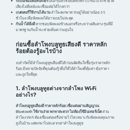
ระบบเชื่อมต่อที่เสถียร
เลือกรุ่นที่ใช้ Bluetooth 5.0 ขึ้นไป จะช่วยให้
เสียงไม่ดีเลย์และเชื่อมต่อได้ไกลกว่า
แบตเตอรี่ใช้งานได้นาน
ลำโพงพกพาควรอยู่ได้อย่างน้อย 3-5
ชั่วโมง เพื่อฟังเพลงได้ยาวแบบไม่สะดุด
กันน้ำได้ยิ่งดี
หากชอบฟังเพลงข้างนอกหรือระหว่างเดินทาง รุ่นที่มี
มาตรฐานกันน้ำจะช่วยเพิ่มความอุ่นใจ
ก่อนซื้อลำโพงบลูทูธเสียงดี ราคาหลัก
ร้อยต้องรู้อะไรบ้าง
งบจำกัดก็มีลำโพงบลูทูธเสียงดีได้! ก่อนตัดสินใจซื้อรุ่นราคาหลัก
ร้อย มีหลายปัจจัยที่คุณต้องรู้ เพื่อให้ได้ลำโพงที่คุ้มค่า คุ้มราคา
และถูกใจที่สุด
1. ลำโพงบลูทูธต่างจากลำโพง Wi-Fi
อย่างไร?
ลําโพงบลูทูธเสียงดี ราคาหลักร้อย
เชื่อมต่อผ่านสัญญาณ
Bluetooth ใช้งานง่าย พกพาสะดวก ไม่ต้องใช้อินเทอร์เน็ต
ส่วน
ลำโพง Wi-Fi ต้องเชื่อมต่อเครือข่ายไวไฟ เหมาะกับฟังเพลงคุณภาพ
สูงในบ้าน แต่พกพาไม่สะดวกเท่าลำโพงบลูทูธ