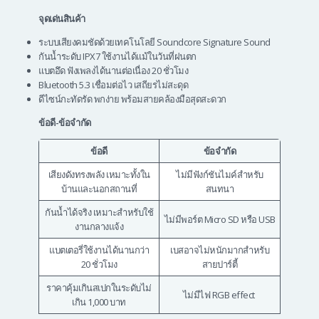
จุดเด่นสินค้า
ระบบเสียงคมชัดด้วยเทคโนโลยี Soundcore Signature Sound
กันน้ำระดับ IPX7 ใช้งานได้แม้ในวันที่ฝนตก
แบตอึด ฟังเพลงได้นานต่อเนื่อง 20 ชั่วโมง
Bluetooth 5.3 เชื่อมต่อไว เสถียรไม่สะดุด
ดีไซน์กะทัดรัด พกง่าย พร้อมสายคล้องมือสุดสะดวก
ข้อดี-ข้อจำกัด
ข้อดี
ข้อจำกัด
เสียงดังทรงพลัง เหมาะทั้งใน
ไม่มีฟังก์ชันไมค์สำหรับ
บ้านและนอกสถานที่
สนทนา
กันน้ำได้จริง เหมาะสำหรับใช้
ไม่มีพอร์ต Micro SD หรือ USB
งานกลางแจ้ง
แบตเตอรี่ใช้งานได้นานกว่า
เบสอาจไม่หนักมากสำหรับ
20 ชั่วโมง
สายปาร์ตี้
ราคาคุ้มเกินสเปกในระดับไม่
ไม่มีไฟ RGB effect
เกิน 1,000 บาท