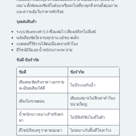
เหมาะทั้งฟังเพลงชิลล์ในห้อง หรือพกไปเที่ยวทุกที่ ครบทั้งคุณภาพ
และความคุ้มในราคาหลักร้อย
จุดเด่นสินค้า
ระบบ Bluetooth 5.3 เชื่อมต่อไว เสียงเสถียรไม่ดีเลย์
พลังเสียงชัดใส ครบทุกย่าน แม้ขนาดเล็ก
แบตเตอรี่ใช้งานได้ต่อเนื่องหลายชั่วโมง
ดีไซน์มินิมอล น้ำหนักเบา พกพาง่าย
ข้อดี-ข้อจำกัด
ข้อดี
ข้อจำกัด
เสียงคมชัดเกินราคา แยกราย
ไม่มีระบบกันน้ำ
ละเอียดเสียงได้ดี
เสียงเบสอาจไม่ลึกเท่าลำโพง
เสียงไม่ขาดตอน
ขนาดใหญ่
น้ำหนักเบา เหมาะสำหรับพก
ไม่มีฟังก์ชันไมค์ในตัว
พา
ดีไซน์เรียบหรู ราคาย่อมเยา
ไม่เหมาะกับพื้นที่โล่งกว้าง