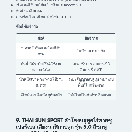
เชื่อมต่อไร้สายได้เสถียรด้วย Bluetooth 5.3
กันน้ำระดับ IPX4
มาพร้อมโหมดไดนามิกไฟ RGB LED
ข้อดี-ข้อจำกัด
ข้อดี
ข้อจำกัด
ราคาหลักร้อยแต่เสียงดีเกิน
ไม่มีระบบเบสเสริม
คาด
กันน้ำได้ระดับ IPX4 ใช้งาน
ไม่รองรับการเล่นผ่าน SD
กลางแจ้งได้
Card หรือ USB
น้ำหนักเบา พกพาง่าย ใช้งาน
ระยะสัญญาณบลูทูธเหมาะกับ
สะดวก
พื้นที่ไม่กว้างมาก
ดีไซน์สวย สีสดใส ดูทันสมัย
ไม่มีไมค์ในตัวสำหรับสนทนา
9. THAI SUN SPORT ลำโพงบลูทูธไร้สายซู
เปอร์เบส เสียงนาฬิกาปลุก รุ่น 5.0 สีชมพู