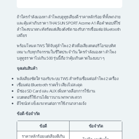
ถ้าใครกำลังมองหา ลําโพงบลูทูธเสียงดี ราคาหลักร้อย ที่ทั้งพกง่าย
และคุ้มค่าเกินราคา THAI SUN SPORT Acome A1 คือคำตอบที่ใช่
ลำโพงขนาดกะทัดรัดแต่เสียงดังชัด รองรับการเชื่อมต่อ Bluetooth
เสถียร
พร้อมโหมด TWS ให้จับคู่ลำโพง 2 ตัวเพื่อเสียงสเตอริโอรอบทิศ
เหมาะกับทุกกิจกรรมในชีวิตประจำวัน ใครกำลังมองหา ลําโพง
บลูทูธราคาไม่เกิน 500 รุ่นนี้ถือว่าคุ้มเกินคาดในงบเบา ๆ
จุดเด่นสินค้า
พลังเสียงชัดใส รองรับระบบ TWS สำหรับเชื่อมต่อลำโพง 2 เครื่อง
เชื่อมต่อ Bluetooth รวดเร็ว เสียงไม่สะดุด
มีช่อง SD Card และ AUX เพิ่มทางเลือกการใช้งาน
แบตเตอรี่ใช้งานได้ยาวนาน พกพาสะดวก
ดีไซน์เท่ แข็งแรง ทนต่อการใช้งานกลางแจ้ง
ข้อดี-ข้อจำกัด
ข้อดี
ข้อจำกัด
ราคาหลักร้อยแต่เสียงดีเกิน