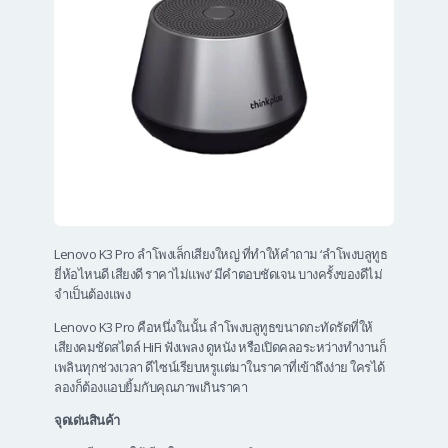
Lenovo K3 Pro ลำโพงเล็กเสียงใหญ่ ที่ทำให้คำถาม ‘ลําโพงบลูทูธ
ยี่ห้อไหนดี เสียงดี ราคาไม่แพง’ มีคำตอบชัดเจน บางครั้งของดีไม่
จำเป็นต้องแพง
Lenovo K3 Pro คือหนึ่งในนั้น ลำโพงบลูทูธขนาดกะทัดรัดที่ให้
เสียงคมชัดสไตล์ HiFi ฟังเพลง ดูหนัง หรือเปิดคลอระหว่างทำงานก็
เพลินทุกช่วงเวลา ดีไซน์เรียบหรูแต่มาในราคาที่เข้าถึงง่าย ใครได้
ลองก็ต้องแอบยิ้มกับคุณภาพเกินราคา
จุดเด่นสินค้า