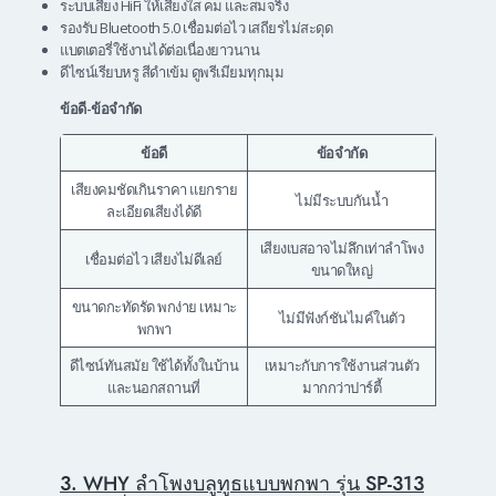
ระบบเสียง HiFi ให้เสียงใส คม และสมจริง
รองรับ Bluetooth 5.0 เชื่อมต่อไว เสถียรไม่สะดุด
แบตเตอรี่ใช้งานได้ต่อเนื่องยาวนาน
ดีไซน์เรียบหรู สีดำเข้ม ดูพรีเมียมทุกมุม
ข้อดี-ข้อจำกัด
ข้อดี
ข้อจำกัด
เสียงคมชัดเกินราคา แยกราย
ไม่มีระบบกันน้ำ
ละเอียดเสียงได้ดี
เสียงเบสอาจไม่ลึกเท่าลำโพง
เชื่อมต่อไว เสียงไม่ดีเลย์
ขนาดใหญ่
ขนาดกะทัดรัด พกง่าย เหมาะ
ไม่มีฟังก์ชันไมค์ในตัว
พกพา
ดีไซน์ทันสมัย ใช้ได้ทั้งในบ้าน
เหมาะกับการใช้งานส่วนตัว
และนอกสถานที่
มากกว่าปาร์ตี้
3. WHY ลำโพงบลูทูธแบบพกพา รุ่น SP-313