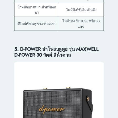
น้ำหนักเบา เหมาะสำหรับพก
ไม่มีฟังก์ชันไมค์ในตัว
พา
ไม่มีช่องเสียบ USB หรือ SD
ดีไซน์เรียบหรู ราคาย่อมเยา
card
5. D-POWER ลำโพงบลูทูธ รุ่น MAXWELL
D-POWER 30 วัตต์ สีน้ำตาล