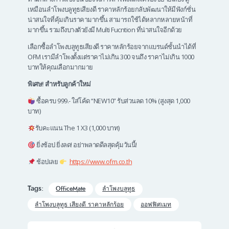
เหมือนลำโพงบลูทูธเสียงดี ราคาหลักร้อยกลับพัฒนาให้มีฟังก์ชั่น
น่าสนใจที่คุ้มเกินราคามากขึ้น สามารถใช้ได้หลากหลายหน้าที่
มากขึ้น รวมถึงบางตัวยังมี Multi Fucntion ที่น่าสนใจอีกด้วย
เลือกซื้อลำโพงบลูทูธเสียงดี ราคาหลักร้อยจากแบรนด์ชั้นนำได้ที่
OFM เรามีลำโพงตั้งแต่ราคาไม่เกิน 300 จนถึง ราคาไม่เกิน 1000
บาทให้คุณเลือกมากมาย
พิเศษ! สำหรับลูกค้าใหม่
ซื้อครบ 999.- ใส่โค้ด “NEW10” รับส่วนลด 10% (สูงสุด 1,000
บาท)
รับคะแนน The 1 X3 (1,000 บาท)
ยิ่งช้อป ยิ่งลด! อย่าพลาดดีลสุดคุ้มวันนี้!
ช้อปเลย
https://www.ofm.co.th
Tags:
OfficeMate
ลำโพงบลูทูธ
ลำโพงบลูทูธ เสียงดี ราคาหลักร้อย
ออฟฟิศเมท
Post