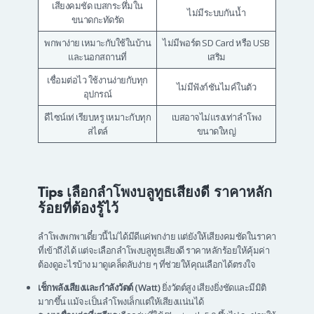
เสียงคมชัด เบสกระหึ่มใน
ไม่มีระบบกันน้ำ
ขนาดกะทัดรัด
พกพาง่าย เหมาะกับใช้ในบ้าน
ไม่มีพอร์ต SD Card หรือ USB
และนอกสถานที่
เสริม
เชื่อมต่อไว ใช้งานง่ายกับทุก
ไม่มีฟังก์ชันไมค์ในตัว
อุปกรณ์
ดีไซน์เท่ เรียบหรู เหมาะกับทุก
เบสอาจไม่แรงเท่าลำโพง
สไตล์
ขนาดใหญ่
Tips เลือกลำโพงบลูทูธเสียงดี ราคาหลัก
ร้อยที่ต้องรู้ไว้
ลำโพงพกพาเดี๋ยวนี้ไม่ได้มีดีแค่พกง่าย แต่ยังให้เสียงคมชัดในราคา
ที่เข้าถึงได้ แต่จะเลือกลําโพงบลูทูธเสียงดี ราคาหลักร้อยให้คุ้มค่า
ต้องดูอะไรบ้าง มาดูเคล็ดลับง่าย ๆ ที่ช่วยให้คุณเลือกได้ตรงใจ
เช็กพลังเสียงและกำลังวัตต์ (Watt)
ยิ่งวัตต์สูง เสียงยิ่งชัดและมีมิติ
มากขึ้น แม้จะเป็นลำโพงเล็กแต่ให้เสียงแน่นได้