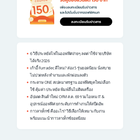
6 วิธีประหยัดไฟในออฟฟิศง่ายๆ ลดค่าใช้จ่ายบริษัท
ได้จริง 2026
เก้าอี้ Furradec ดีไหม? ส่อง 5 รุ่นยอดนิยม นั่งสบาย
ไม่ปวดหลัง ทำงานและพักผ่อนลงตัว
กระดาษ ONE สเปคมาตรฐาน ออฟฟิศยุคใหม่เลือก
ใช้ คุ้มค่า ประหยัด พิมพ์ลื่นไม่ติดเครื่อง
อัปเดต สินค้าใหม่ OFM ส.ค. 69 รวมไอเทม IT &
อุปกรณ์ออฟฟิศ ยกระดับการทำงานให้สปีดอัพ
กาวลาเท็กซ์ คืออะไร? วิธีเลือกให้เหมาะกับงาน
พร้อมแนะนำกาวลาเท็กซ์ยอดนิยม