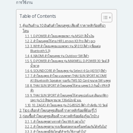
การใช้งาน
Table of Contents
คุ้มเกินต้าน 10 อันดับลําโพงบลูทูธ เสียงดี ราคาหลักร้อยที่น่า
โดน
1. D-POWER ลำโพงบลูทูธพกพา รุ่น MS-01 สีน้ำเงิน
2. ลําโพงบลูทูธไร้สาย HIFI Lenovo K3 Pro สีดำ pcs
3. WHY ลำโพงบลูทูธแบบพกพา รุ่น SP-313 สีดำ (เชื่อมต่อ
Bluetooth 5.3)
4. XIAOMI ลำโพงบลูทูธ รุ่น Outdoor 5W สีดำ
5. D-POWER ลำโพงบลูทูธ รุ่น MAXWELL D-POWER 30 วัตต์ สี
น้ำตาล
6. SOUNDCORE ลำโพงบลูทูธ รุ่น Select 4 Go (A31X1) สีดำ
7. ลำโพงบลูทูธ ลำโพง แบบพกพา THAI SUN SPORT ACOME
A1 Bluetooth Speaker รองรับ TWS SD Card ขนาด 5W บลูทูธ
8. THAI SUN SPORT ลำโพงบลูทูธไร้สาย บลูทูธ 5.3 กันน้ำ IPX4 สี
ฟ้า
9. THAI SUN SPORT ลำโพงบลูทูธไร้สายซูเปอร์เบส เสียงนาฬิกา
ปลุก รุ่น 5.0 สีชมพู ขนาด 136x62x42 มม.
10. ZAGIO ลำโพงบลูทูธ รุ่น ZG-85525 สีดำ กำลังขับ 10 วัตต์
Tips เลือกลำโพงบลูทูธเสียงดี ราคาหลักร้อยที่ต้องรู้ไว้
ก่อนซื้อลำโพงบลูทูธเสียงดี ราคาหลักร้อยต้องรู้อะไรบ้าง
1. ลำโพงบลูทูธต่างจากลำโพง Wi-Fi อย่างไร?
2. ลำโพงบลูทูธสามารถเชื่อมต่อหลายเครื่องพร้อมกันได้หรือไม่?
3. ลำโพงบลูทูธยี่ห้อไหนดีสำหรับใช้งานทั่วไป?