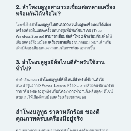
2. ลำโพงบลูทูธสามารถเชื่อมต่อหลายเครื่อง
พร้อมกันได้หรือไม่?
โดยทั่วไป
ลําโพงบลูทูธไม่เกิน3000
ส่วนใหญ่จะเชื่อมต่อได้เพียง
เครื่องเดียวในแต่ละครั้ง แต่บางรุ่นที่มีฟังก์ชัน TWS (True
Wireless Stereo) สามารถเชื่อมต่อลำโพง 2 ตัวพร้อมกัน
เพื่อให้
เสียงสเตอริโอเหมือน
เครื่องขยายเสียง
ขนาดย่อม เหมาะสำหรับ
เพิ่มมิติของเสียงและความสนุกในการฟังเพลงมากขึ้น
3. ลำโพงบลูทูธยี่ห้อไหนดีสำหรับใช้งาน
ทั่วไป?
ถ้ากำลังมองหา
ลำโพงบลูทูธยี่ห้อไหนดีสำหรับใช้งานทั่วไป
แนะนำรุ่นจาก D-Power, Lenovo หรือ Xiaomi เสียงคมชัด พกง่าย
ราคาคุ้ม ฟังเพลง ดูหนัง หรือเปิดระหว่างทำงานก็เพลินสุด ๆ ดีไซน์
สวยและให้เสียงใสเหมือนเครื่องเสียงขนาดย่อม
ลำโพงบลูทูธ
ราคาหลักร้อย ของดี
คุณภาพครบเครื่องมีอยู่จริง
ท่ามกลางการแข่งขันของวงการลำโพงและเครื่องขยายเสียง ดู