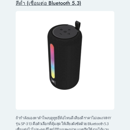
สีดำ (เชื่อมต่อ Bluetooth 5.3)
ถ้ากำลังมองหาลําโพงบลูทูธยี่ห้อไหนดี เสียงดี ราคาไม่แพง WHY
รุ่น SP-313 คือตัวเลือกที่คุ้มสุด ให้เสียงดังชัดด้วย Bluetooth 5.3
เชื่อมต่อไวไม่สะดุด ดีไซน์มินิมอลพกง่าย แบตอึดใช้งานได้นาน