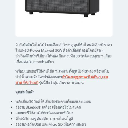
ถ้ายังตัดสินใจไม่ได้ว่าจะเลือกลําโพงบลูทูธยี่ห้อไหนดี เสียงดี ราคา
ไม่แพง D-Power Maxwell 30W คือตัวเลือกที่ตอบโจทย์สุด ๆ
ลำโพงดีไซน์พรีเมียม ให้พลังเสียงกระหึ่ม 30 วัตต์ ครบทุกย่านเสียง
เชื่อมต่อ Bluetooth เสถียร
พร้อมแบตเตอรี่ใช้งานได้นาน เหมาะทั้งดูหนัง ฟังเพลง หรือพกไป
ปาร์ตี้กลางแจ้ง ใครกำลังมองหา
ลําโพงบลูทูธราคาไม่เกิน 1,000
บาท
ยี่ห้อไหนดี
รุ่นนี้ถือว่าคุ้มเกินราคาแน่นอน
จุดเด่นสินค้า
พลังเสียง 30 วัตต์ ให้เสียงดังชัด ครบทั้งเบสและแหลม
รองรับ Bluetooth เสถียร เชื่อมต่อไวไม่สะดุด
แบตเตอรี่ใช้งานได้ต่อเนื่องหลายชั่วโมง
ดีไซน์เรียบหรู ทันสมัย วางตรงไหนก็ดูดี
รองรับพอร์ต USB และ Micro SD เพิ่มความสะดว