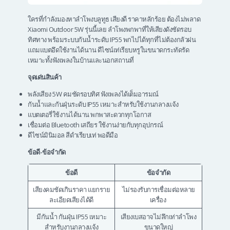
ใครที่กำลังมองหาลําโพงบลูทูธ เสียงดี ราคาหลักร้อย ต้องไม่พลาด
Xiaomi Outdoor 5W รุ่นนี้เลย ลำโพงพกพาที่ให้เสียงดังชัดรอบ
ทิศทาง พร้อมระบบกันน้ำระดับ IP55 พกไปได้ทุกที่ไม่ต้องกลัวฝน
แถมแบตอึดใช้งานได้นาน ดีไซน์เท่เรียบหรูในขนาดกระทัดรัด
เหมาะทั้งฟังเพลงในบ้านและนอกสถานที่
จุดเด่นสินค้า
พลังเสียง 5W คมชัดรอบทิศ ฟังเพลงได้เต็มอารมณ์
กันน้ำและกันฝุ่นระดับ IP55 เหมาะสำหรับใช้งานกลางแจ้ง
แบตเตอรี่ใช้งานได้นาน พกพาสะดวกทุกโอกาส
เชื่อมต่อ Bluetooth เสถียร ใช้งานง่ายกับทุกอุปกรณ์
ดีไซน์มินิมอล สีดำเรียบเท่ พอดีมือ
ข้อดี-ข้อจำกัด
ข้อดี
ข้อจำกัด
เสียงคมชัดเกินราคา แยกราย
ไม่รองรับการเชื่อมต่อหลาย
ละเอียดเสียงได้ดี
เครื่อง
มีกันน้ำ กันฝุ่น IP55 เหมาะ
เสียงเบสอาจไม่ลึกเท่าลำโพง
สำหรับงานกลางแจ้ง
ขนาดใหญ่