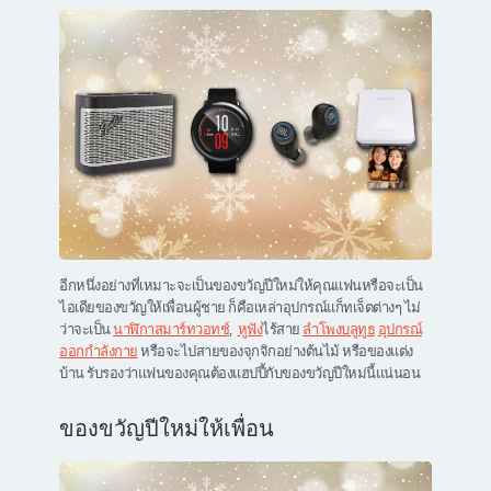
อีกหนึ่งอย่างที่เหมาะจะเป็นของขวัญปีใหม่ให้คุณแฟนหรือจะเป็น
ไอเดียของขวัญให้เพื่อนผู้ชาย ก็คือเหล่าอุปกรณ์แก็ทเจ็ตต่างๆ ไม่
ว่าจะเป็น
นาฬิกาสมาร์ทวอทช์
,
หูฟัง
ไร้สาย
ลำโพงบลูทูธ
อุปกรณ์
ออกกำลังกาย
หรือจะไปสายของจุกจิกอย่างต้นไม้ หรือของแต่ง
บ้าน รับรองว่าแฟนของคุณต้องแฮปปี้กับของขวัญปีใหม่นี้แน่นอน
ของขวัญปีใหม่ให้เพื่อน