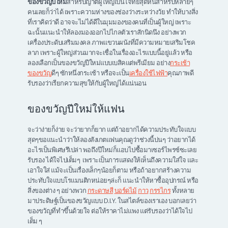
ของขวัญปีใหม่
สำหรับญาติผู้ใหญ่เป็นโจทย์สุดหินสำหรับหลายๆ
คนเลยก็ว่าได้ เพราะความห่างของช่องว่างระหว่างวัย ทำให้บางสิ่ง
ที่เราคิดว่าดี อาจจะไม่ได้ดีในมุมมองของคนที่เป็นผู้ใหญ่ เพราะ
ฉะนั้นแนะนำให้ลองมองออกไปไกลตัวเราสักนิดนึง อย่างพวก
เครื่องประดับเสริมมงคล ภาพแขวนผนังที่มีความหมายเสริมโชค
ลาภ เพราะผู้ใหญ่ส่วนมากจะเชื่อในเรื่องอะไรแบบนี้อยู่แล้ว หรือ
ลองเลือกเป็นของขวัญปีใหม่แบบเบสิคแต่พรีเมียม อย่าง
กระเช้า
ของขวัญ
ดีๆ ซักหนึ่งกระเช้า หรือจะเป็น
เครื่องใช้ไฟฟ้า
คุณภาพดี
รับรองว่าเรียกความสุขให้กับผู้ใหญ่ได้แน่นอน
ของขวัญปีใหม่ให้แฟน
จะว่าง่ายก็ง่าย จะว่ายากก็ยาก แต่ถ้าอยากได้ความประทับใจแบบ
สุดๆขอแนะนำว่าให้ลองสังเกตแฟนคุณดูว่าช่วงนี้บ่นๆ ว่าอยากได้
อะไรเป็นพิเศษรึเปล่า พอถึงปีใหม่ก็แอบไปซื้อมาเซอร์ไพรซ์ซะเลย
รับรอง ได้ใจไปเต็มๆ เพราะเป็นการแสดงให้เห็นถึงความใส่ใจ และ
เอาใจใส่ แม้จะเป็นเรื่องเล็กๆน้อยก็ตาม หรือถ้าอยากสร้างความ
ประทับใจแบบโรแมนติกหน่อยๆล่ะก็ แนะนำให้หาซื้ออุปกรณ์ หรือ
สิ่งของต่าง ๆ อย่างพวก
กระดาษสี
บอร์ดไม้
กาว
กรรไกร
ทั้งหลาย
มาประดิษฐ์เป็นของขวัญแบบ D.I.Y. ในสไตล์ของเราเอง บอกเลยว่า
ของขวัญที่ทำขึ้นด้วยใจ ต่อให้ราคาไม่แพง แต่รับรองว่าได้ใจไป
เต็ม ๆ