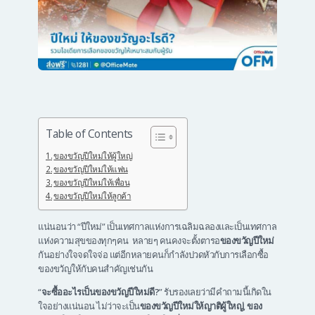
Table of Contents
ของขวัญปีใหม่ให้ผู้ใหญ่
ของขวัญปีใหม่ให้แฟน
ของขวัญปีใหม่ให้เพื่อน
ของขวัญปีใหม่ให้ลูกค้า
แน่นอนว่า “ปีใหม่” เป็นเทศกาลแห่งการเฉลิมฉลองและเป็นเทศกาล
แห่งความสุขของทุกๆคน หลายๆ คนคงจะตั้งตารอ
ของขวัญปีใหม่
กันอย่างใจจดใจจ่อ แต่อีกหลายคนก็กำลังปวดหัวกับการเลือกซื้อ
ของขวัญให้กับคนสำคัญเช่นกัน
“
จะซื้ออะไรเป็นของขวัญปีใหม่ดี?
” รับรองเลยว่ามีคำถามนี้เกิดใน
ใจอย่างแน่นอน ไม่ว่าจะเป็น
ของขวัญปีใหม่ให้ญาติผู้ใหญ่
,
ของ