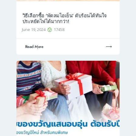
วิธีเลือกซื้อ ‘พัดลมไอเย็น’ ดับร้อนได้ทันใจ
ประหยัดไฟได้มากกว่า!
June 19, 2024
17458
Read More