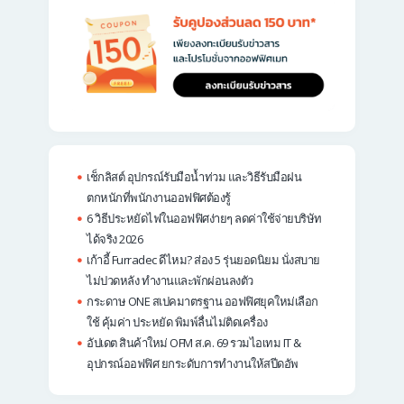
เช็กลิสต์ อุปกรณ์รับมือน้ำท่วม และวิธีรับมือฝน
ตกหนักที่พนักงานออฟฟิศต้องรู้
6 วิธีประหยัดไฟในออฟฟิศง่ายๆ ลดค่าใช้จ่ายบริษัท
ได้จริง 2026
เก้าอี้ Furradec ดีไหม? ส่อง 5 รุ่นยอดนิยม นั่งสบาย
ไม่ปวดหลัง ทำงานและพักผ่อนลงตัว
กระดาษ ONE สเปคมาตรฐาน ออฟฟิศยุคใหม่เลือก
ใช้ คุ้มค่า ประหยัด พิมพ์ลื่นไม่ติดเครื่อง
อัปเดต สินค้าใหม่ OFM ส.ค. 69 รวมไอเทม IT &
อุปกรณ์ออฟฟิศ ยกระดับการทำงานให้สปีดอัพ