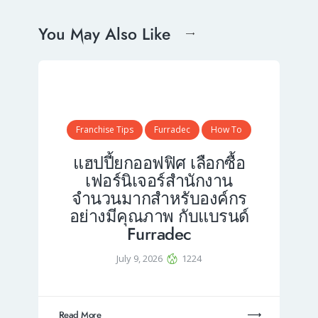
You May Also Like
Franchise Tips
Furradec
How To
แฮปปี้ยกออฟฟิศ เลือกซื้อ
เฟอร์นิเจอร์สำนักงาน
จำนวนมากสำหรับองค์กร
อย่างมีคุณภาพ กับแบรนด์
Furradec
July 9, 2026
1224
Read More