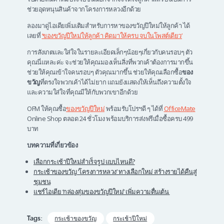
ช่วยอุดหนุนสินค้าจากโครงการหลวงอีกด้วย
ลองมาดูไอเดียเพิ่มเติมสำหรับการหาของขวัญปีใหม่ให้ลูกค้า ได้
เลยที่
‘ของขวัญปีใหม่ให้ลูกค้า คิดมาให้ครบ จบในโพสต์เดียว’
การสังเกตและใส่ใจในรายละเอียดเล็กๆน้อยๆเกี่ยวกับคนรอบๆ ตัว
คุณนี่แหละค่ะ จะช่วยให้คุณมองเห็นสิ่งที่พวกเค้าต้องการมากขึ้น
ช่วยให้คุณเข้าใจคนรอบๆ ตัวคุณมากขึ้น ช่วยให้คุณเลือกซื้อ
ของ
ขวัญ
ที่ตรงใจพวกเค้าได้ไม่ยาก แถมยังแสดงให้เห็นถึงความตั้งใจ
และความใส่ใจที่คุณมีให้กับพวกเขาอีกด้วย
OFM ให้คุณซื้อ
ของขวัญปีใหม่
พร้อมรับโปรฯดี ๆ ได้ที่
OfficeMate
Online Shop ตลอด 24 ชั่วโมง พร้อมบริการส่งฟรีเมื่อซื้อครบ 499
บาท
บทความที่เกี่ยวข้อง
เลือกกระเช้าปีใหม่สำเร็จรูป แบบไหนดี?
กระเช้าของขวัญ ‘โครงการหลวง’ ทางเลือกใหม่ สร้างรายได้คืนสู่
ชุมชน
แชร์ไอเดีย ‘กล่องสุ่มของขวัญปีใหม่’ เพิ่มความตื่นเต้น
Tags:
กระเช้าของขวัญ
กระเช้าปีใหม่