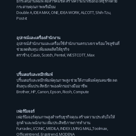
ยกระดับงานพิมพ์ สื่อสารคมชัด สร้างความน่าเชื่อถือให้ธุรกิจด้วย
กระดาษคุณภาพพรีเมียม
Double A
,
IDEA MAX
,
ONE
,
IDEA WORK
,
ALCOTT
,
Shih-Tzu
,
Post-it
อุปกรณ์และเครื่องสำนักงาน
อุปกรณ์สำนักงานและเครื่องใช้สำนักงานครบวงจร พร้อมโซลูชันที่
ช่วยลดต้นทุน เพิ่มผลผลิตให้ธุรกิจ
ตราช้าง
,
Casio
,
Scotch
,
Pentel
,
WESTCOTT
,
Max
ปริ้นเตอร์และหมึกพิมพ์
ปริ้นเตอร์และหมึกพิมพ์คุณภาพสูง ช่วยให้งานพิมพ์คุณคมชัด ลด
ต้นทุน เพิ่มประสิทธิภาพองค์กรอย่างมืออาชีพ
Brother
,
HP
,
Canon
,
Epson
,
Ricoh
,
Compute
เฟอร์นิเจอร์
เฟอร์นิเจอร์คุณภาพสูงสำหรับธุรกิจคุณ สร้างความประทับใจให้
ลูกค้าและพนักงาน เพิ่มประสิทธิภาพการทำงาน
Furradec
,
ICONIC
,
MEDILA
,
INDEX LIVING MALL
,
Toolmax
,
OfficeIntrend
,
Ergotrend
,
MODENA