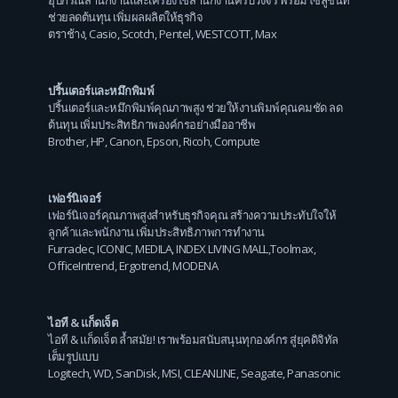
ช่วยลดต้นทุน เพิ่มผลผลิตให้ธุรกิจ
ตราช้าง
,
Casio
,
Scotch
,
Pentel
,
WESTCOTT
,
Max
ปริ้นเตอร์และหมึกพิมพ์
ปริ้นเตอร์และหมึกพิมพ์คุณภาพสูง ช่วยให้งานพิมพ์คุณคมชัด ลด
ต้นทุน เพิ่มประสิทธิภาพองค์กรอย่างมืออาชีพ
Brother
,
HP
,
Canon
,
Epson
,
Ricoh
,
Compute
เฟอร์นิเจอร์
เฟอร์นิเจอร์คุณภาพสูงสำหรับธุรกิจคุณ สร้างความประทับใจให้
ลูกค้าและพนักงาน เพิ่มประสิทธิภาพการทำงาน
Furradec
,
ICONIC
,
MEDILA
,
INDEX LIVING MALL
,
Toolmax
,
OfficeIntrend
,
Ergotrend
,
MODENA
ไอที & แก็ดเจ็ต
ไอที & แก็ดเจ็ต ล้ำสมัย! เราพร้อมสนับสนุนทุกองค์กร สู่ยุคดิจิทัล
เต็มรูปแบบ
Logitech
,
WD
,
SanDisk
,
MSI
,
CLEANLINE
,
Seagate
,
Panasonic