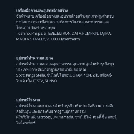
เครื่องมือช่างและอุปกรณ์ก่อสร้าง
จัดจำหน่ายเครื่องมือช่างและอุปกรณ์ก่อสร้างคุณภาพสูงสำหรับ
ธุรกิจครบวงจร เพื่อทุกความต้องการในงานอุตสาหกรรมและ
โครงการก่อสร้างของคุณ
Toshino
,
Philips
,
STIEBEL ELTRON
,
DATA
,
PUMPKIN
,
TAJIMA
,
MAKITA
,
STANLEY
,
VEXXO
,
Hypertherm
อุปกรณ์ทำความสะอาด
อุปกรณ์ทำความสะอาดอุตสาหกรรมคุณภาพสูงสำหรับธุรกิจทุก
ประเภท ยกระดับมาตรฐานสุขอนามัยของคุณ
Scott
,
Kings Stella
,
ซันไลต์
,
ไบกอน
,
CHAMPION
,
Zilk
,
สก๊อตช์-
ไบรต์
,
เป็ด
,
FESTA
,
SUNVO
อุปกรณ์โรงงาน
อุปกรณ์โรงงานครบวงจรสำหรับธุรกิจ เพิ่มประสิทธิภาพการผลิต
ลดต้นทุน และยกระดับมาตรฐานอุตสาหกรรม
ศรีตรังโกลฟ์
,
Microtex
,
3M
,
Yamada
,
ชาเก้
,
อีโค่
,
เซฟตี้ จ็อกเกอร์
,
ไมโครเท็กซ์