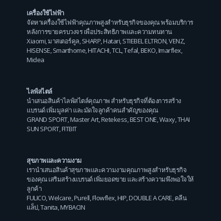
เครื่องใช้ไฟฟ้า
จัดหาเครื่องใช้ไฟฟ้าคุณภาพสูงสำหรับธุรกิจของคุณ พร้อมบริการ
หลังการขายครบวงจร เพื่อประสิทธิภาพและความทนทาน
Xiaomi
,
มาสเตอร์คูล
,
SHARP
,
Hatari
,
STIEBEL ELTRON
,
VENZ
,
HISENSE
,
Smarthome
,
HITACHI
,
TCL
,
Tefal
,
BEKO
,
Imarflex
,
Midea
ไลฟ์สไตล์
นำเสนอสินค้าไลฟ์สไตล์คุณภาพ สำหรับธุรกิจที่ต้องการสร้าง
แบรนด์ เพิ่มมูลค่า และมัดใจลูกค้าคนสำคัญของคุณ
GRAND SPORT
,
Master Art
,
Retekess
,
BEST ONE
,
Waxy
,
THAI
SUN SPORT
,
FITBIT
สุขภาพและความงาม
เรานำเสนอสินค้าสุขภาพและความงามคุณภาพสูงสำหรับธุรกิจ
ของคุณ เสริมสร้างแบรนด์ เพิ่มยอดขาย และสร้างความพึงพอใจให้
ลูกค้า
FULICO
,
Welcare
,
Purell
,
Flowflex
,
HIP
,
DOUBLE A CARE
,
คลีน
แล็ป
,
Tanita
,
MYBACIN