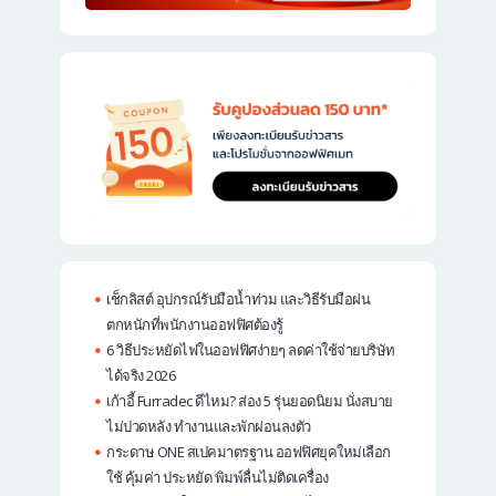
เช็กลิสต์ อุปกรณ์รับมือน้ำท่วม และวิธีรับมือฝน
ตกหนักที่พนักงานออฟฟิศต้องรู้
6 วิธีประหยัดไฟในออฟฟิศง่ายๆ ลดค่าใช้จ่ายบริษัท
ได้จริง 2026
เก้าอี้ Furradec ดีไหม? ส่อง 5 รุ่นยอดนิยม นั่งสบาย
ไม่ปวดหลัง ทำงานและพักผ่อนลงตัว
กระดาษ ONE สเปคมาตรฐาน ออฟฟิศยุคใหม่เลือก
ใช้ คุ้มค่า ประหยัด พิมพ์ลื่นไม่ติดเครื่อง