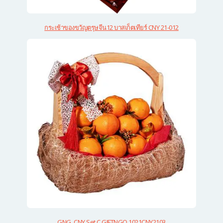
กระเช้าของขวัญตรุษจีน12 บาสเก็ตเทียร์ CNY 21-012
GNG_CNY Set C GIFTNGO 1021CNY2103