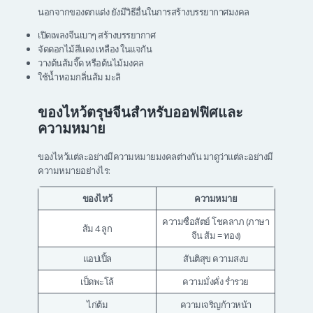
นอกจากของตกแต่ง ยังมีวิธีอื่นในการสร้างบรรยากาศมงคล
เปิดเพลงจีนเบาๆ สร้างบรรยากาศ
จัดดอกไม้สีแดง เหลือง ในแจกัน
วางต้นส้มจี๊ด หรือต้นไม้มงคล
ใช้น้ำหอมกลิ่นส้ม มะลิ
ของไหว้ตรุษจีนสำหรับออฟฟิศและ
ความหมาย
ของไหว้แต่ละอย่างมีความหมายมงคลต่างกัน มาดูว่าแต่ละอย่างมี
ความหมายอย่างไร:
ของไหว้
ความหมาย
ความซื่อสัตย์ โชคลาภ (ภาษา
ส้ม 4 ลูก
จีน ส้ม = ทอง)
แอปเปิ้ล
สันติสุข ความสงบ
เป็ดพะโล้
ความมั่งคั่ง ร่ำรวย
ไก่ต้ม
ความเจริญก้าวหน้า