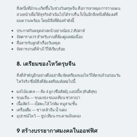
สิ่งหนึ่งที่มักจะเกิดขึ้นในช่วงวันตรุษจีน คือการลาหยุด การวางแผน
ล่วงหน้าเพื่อให้ธุรกิจดำเนินไปได้ราบรื่น ก็เป็นอีกสิ่งหนึ่งที่ต้องเตรี
ยมความพร้อม โดยมีสิ่งที่ต้องทำดังนี้
ประกาศวันหยุดล่วงหน้าอย่างน้อย 2 สัปดาห์
จัดตารางเวร สำหรับงานที่ต้องดูแลต่อเนื่อง
สื่อสารกับลูกค้าเรื่องวันหยุด
จัดการงานที่ค้างไว้ให้เรียบร้อย
8. เตรียมของไหว้ตรุษจีน
สิ่งที่สำคัญอีกอย่างคืออย่าลืมจัดเตรียมของไหว้ให้ครบถ้วนก่อนวัน
ไหว้จริง ซึ่งมีสิ่งที่ต้องเตรียมดังต่อไปนี้
ผลไม้มงคล — ส้ม 4 ลูก (ซื่อสัตย์), แอปเปิ้ล (สันติสุข)
ขนมจีน — ขนมเข่ง ขนมเทียน ซาลาเปา
เนื้อสัตว์ — เป็ดพะโล้ ไก่ต้ม หมูสามชั้น
เครื่องดื่ม — ชา เหล้าจีน น้ำแดง
อุปกรณ์ไหว้ — ธูป เทียน กระดาษเงินทอง
9 สร้างบรรยากาศมงคลในออฟฟิศ