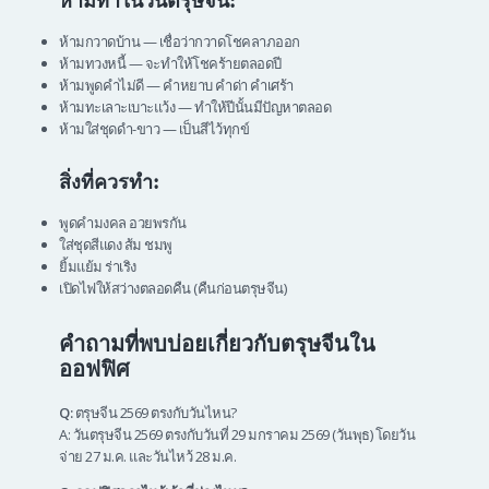
ห้ามทำในวันตรุษจีน:
ห้ามกวาดบ้าน — เชื่อว่ากวาดโชคลาภออก
ห้ามทวงหนี้ — จะทำให้โชคร้ายตลอดปี
ห้ามพูดคำไม่ดี — คำหยาบ คำด่า คำเศร้า
ห้ามทะเลาะเบาะแว้ง — ทำให้ปีนั้นมีปัญหาตลอด
ห้ามใส่ชุดดำ-ขาว — เป็นสีไว้ทุกข์
สิ่งที่ควรทำ:
พูดคำมงคล อวยพรกัน
ใส่ชุดสีแดง ส้ม ชมพู
ยิ้มแย้ม ร่าเริง
เปิดไฟให้สว่างตลอดคืน (คืนก่อนตรุษจีน)
คำถามที่พบบ่อยเกี่ยวกับตรุษจีนใน
ออฟฟิศ
Q:
ตรุษจีน 2569 ตรงกับวันไหน?
A: วันตรุษจีน 2569 ตรงกับวันที่ 29 มกราคม 2569 (วันพุธ) โดยวัน
จ่าย 27 ม.ค. และวันไหว้ 28 ม.ค.