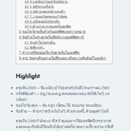
4. แจกอั่งเปา/ของขวัญพนักงาน
5. จัดกิจกรรมรื่นเริง
6. ส่งคำอวยพรลูกค้าและคู่ค้า
7. วางแผนวันหยุดและกำลังคน
8. เตรียมของไหว้ตรุษจีน
9 สร้างบรรยากาศมงคลในออฟฟิศ
ของไหว้ตรุษจีนสำหรับออฟฟิศและความหมาย
ข้อห้ามในช่วงตรุษจีนที่พนักงานออฟฟิศควรรู้
ห้ามทำในวันตรุษจีน:
สิ่งที่ควรทำ:
คำถามที่พบบ่อยเกี่ยวกับตรุษจีนในออฟฟิศ
สรุป: รับตรุษจีนอย่างเป็นสิริมงคล เสริมความสัมพันธ์ในองค์กร
Highlight
ตรุษจีน 2569 — ปีมะเมีย (ม้าไฟ) ตรงกับวันที่ 29 มกราคม 2569
9 สิ่งที่ต้องทำ — Big Cleaning, ตกแต่งแดง-ทอง, จัดโต๊ะไหว้, แจ
กอั่งเปา
ของไหว้มงคล — ส้ม 4 ลูก, เป็ดพะโล้, ขนมเข่ง, ขนมเทียน
ข้อห้าม — ห้ามกวาดบ้านวันไหว้, ห้ามทวงหนี้, ห้ามพูดคำไม่ดี
ตรุษจีน 2569 กำลังจะมาถึง! ถ้าคุณอยากให้ออฟฟิศมีบรรยากาศ
มงคลและเริ่มต้นปีใหม่จีนได้อย่างสดใส บทความนี้รวบรวม 9 สิ่งที่