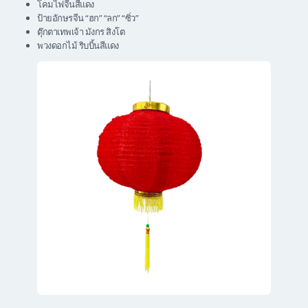
โคมไฟจีนสีแดง
ป้ายอักษรจีน “ฮก” “ลก” “ซิ่ว”
ตุ๊กตาเทพเจ้า มังกร สิงโต
พวงดอกไม้ ริบบิ้นสีแดง