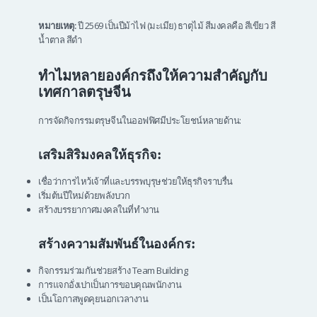
หมายเหตุ:
ปี 2569 เป็นปีม้าไฟ (มะเมีย) ธาตุไม้ สีมงคลคือ สีเขียว สี
น้ำตาล สีดำ
ทำไมหลายองค์กรถึงให้ความสำคัญกับ
เทศกาลตรุษจีน
การจัดกิจกรรมตรุษจีนในออฟฟิศมีประโยชน์หลายด้าน:
เสริมสิริมงคลให้ธุรกิจ:
เชื่อว่าการไหว้เจ้าที่และบรรพบุรุษช่วยให้ธุรกิจราบรื่น
เริ่มต้นปีใหม่ด้วยพลังบวก
สร้างบรรยากาศมงคลในที่ทำงาน
สร้างความสัมพันธ์ในองค์กร:
กิจกรรมร่วมกันช่วยสร้าง Team Building
การแจกอั่งเปาเป็นการขอบคุณพนักงาน
เป็นโอกาสพูดคุยนอกเวลางาน