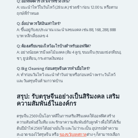
Q: ออฟฟิศควรไหว้เจ้าที่ช่วงไหน?
A: แนะนำไหว้ในวันไหว้ (28 ม.ค.) ช่วงเช้า ก่อน 12.00 น. หรือตาม
ฤกษ์ที่กำหนด
Q: อั่งเปาควรใส่เงินเท่าไหร่?
A: ขึ้นอยู่กับงบประมาณ แนะนำเลขมงคล เช่น 88, 168, 288, 888
บาท หลีกเลี่ยงเลข 4
Q: ต้องเตรียมของไหว้อะไรบ้างสำหรับออฟฟิศ?
A: อย่างน้อยควรมี ผลไม้มงคล (ส้ม 4 ลูก), ขนมจีน (ขนมเข่ง/เทียน),
ชา, ธูปเทียน, กระดาษเงินทอง
Q: Big Cleaning ก่อนตรุษจีนควรทำเมื่อไหร่?
A: ทำก่อนวันไหว้ แนะนำทำวันจ่ายหรือก่อนหน้า เพราะวันไหว้
และวันตรุษจีนห้ามกวาดบ้าน
สรุป: รับตรุษจีนอย่างเป็นสิริมงคล เสริม
ความสัมพันธ์ในองค์กร
ตรุษจีน 2569 เป็นโอกาสดีในการเสริมสิริมงคลให้ออฟฟิศ สร้าง
ความสัมพันธ์ในทีม และรักษาความสัมพันธ์กับลูกค้า เพื่อให้ได้เริ่ม
ต้นปีม้าไฟ 2569 ได้อย่างมั่นใจ และไม่ว่าจะเป็น อุปกรณ์ทำความ
สะอาด ของไว้ตรุษจีน หรือ
ของขวัญเทศกาล
ต่าง ๆ ก็สามารถเลือก