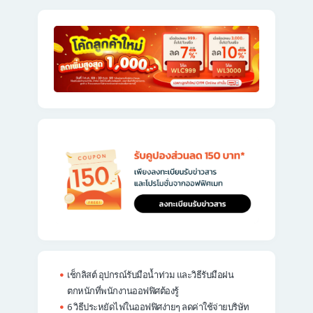
เช็กลิสต์ อุปกรณ์รับมือน้ำท่วม และวิธีรับมือฝน
ตกหนักที่พนักงานออฟฟิศต้องรู้
6 วิธีประหยัดไฟในออฟฟิศง่ายๆ ลดค่าใช้จ่ายบริษัท