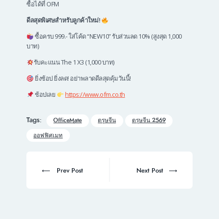
ซื้อได้ที่ OFM
ดีลสุดพิเศษสำหรับลูกค้าใหม่!
ซื้อครบ 999.- ใส่โค้ด “NEW10” รับส่วนลด 10% (สูงสุด 1,000
บาท)
รับคะแนน The 1 X3 (1,000 บาท)
ยิ่งช้อป ยิ่งลด! อย่าพลาดดีลสุดคุ้มวันนี้!
ช้อปเลย
https://www.ofm.co.th
Tags:
OfficeMate
ตรุษจีน
ตรุษจีน 2569
ออฟฟิศเมท
Post
navigation
Prev
Next
Prev Post
Next Post
post:
post: