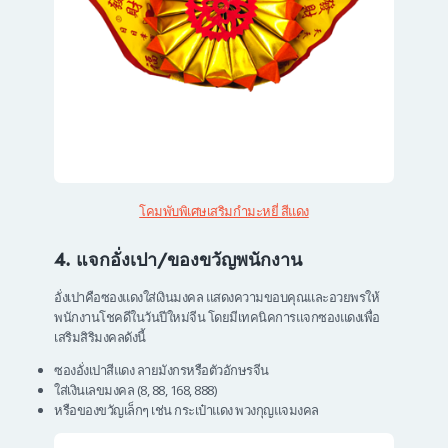
โคมพับพิเศษเสริมกำมะหยี่ สีแดง
4. แจกอั่งเปา/ของขวัญพนักงาน
อั่งเปาคือซองแดงใส่เงินมงคล แสดงความขอบคุณและอวยพรให้
พนักงานโชคดีในวันปีใหม่จีน โดยมีเทคนิคการแจกซองแดงเพื่อ
เสริมสิริมงคลดังนี้
ซองอั่งเปาสีแดง ลายมังกรหรือตัวอักษรจีน
ใส่เงินเลขมงคล (8, 88, 168, 888)
หรือของขวัญเล็กๆ เช่น กระเป๋าแดง พวงกุญแจมงคล