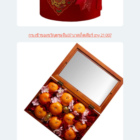
กระเช้าของขวัญตรุษจีน07 บาสเก็ตเทียร์ cny 21 007