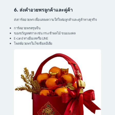
6. ส่งคำอวยพรลูกค้าและคู่ค้า
ส่งการ์ดอวยพร เพื่อแสดงความใส่ใจต่อลูกค้าและคู่ค้าทางธุรกิจ
การ์ดอวยพรตรุษจีน
ของขวัญเทศกาล เช่น กระเช้าผลไม้ ขนมมงคล
E-card ทางอีเมลหรือ LINE
โพสต์อวยพรในโซเชียลมีเดีย