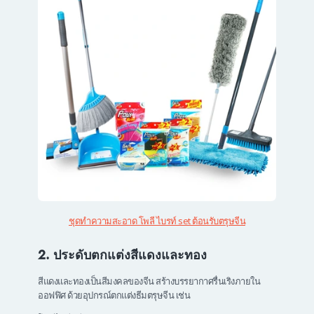
ชุดทำความสะอาด โพลี ไบรท์ set ต้อนรับตรุษจีน
2. ประดับตกแต่งสีแดงและทอง
สีแดงและทองเป็นสีมงคลของจีน สร้างบรรยากาศรื่นเริงภายใน
ออฟฟิศ ด้วยอุปกรณ์ตกแต่งธีมตรุษจีน เช่น