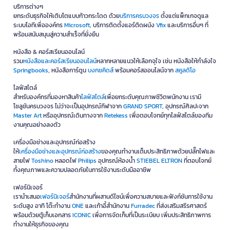
บริการต่างๆ
ยกระดับธุรกิจให้เติบโตแบบก้าวกระโดด ด้วย
บริการครบวงจร
ตั้งแต่แพ็กเกจดูแล
ระบบไอทีเพื่อองค์กร
Microsoft
, บริการติดตั้งแอร์ติดผนัง
Vfix
และบริการอื่นๆ ที่
พร้อมสนับสนุนสู่ความสำเร็จที่ยั่งยืน
หนังสือ & คอร์สเรียนออนไลน์
รวม
หนังสือและคอร์สเรียนออนไลน์
หลากหลายแนวให้เลือกจุใจ เช่น หนังสือให้กำลังใจ
Springbooks
, หนังสือการ์ตูน
บงกชคิดส์
พร้อมคอร์สออนไลน์จาก
สคูลดิโอ
ไลฟ์สไตล์
สำหรับองค์กรที่มองหาสินค้า
ไลฟ์สไตล์
เพื่อยกระดับคุณภาพชีวิตพนักงาน เรามี
โซลูชันครบวงจร ไม่ว่าจะเป็นอุปกรณ์กีฬาจาก
GRAND SPORT
, อุปกรณ์ศิลปะจาก
Master Art
หรืออุปกรณ์เดินทางจาก
Retekess
เพื่อตอบโจทย์ทุกไลฟ์สไตล์ของทีม
งานคุณอย่างลงตัว
เครื่องมือช่างและอุปกรณ์ก่อสร้าง
ให้
เครื่องมือช่างและอุปกรณ์ก่อสร้าง
ของคุณทำงานเต็มประสิทธิภาพด้วยปลั๊กไฟและ
สายไฟ
Toshino
หลอดไฟ
Philips
อุปกรณ์ห้องน้ำ
STIEBEL ELTRON
ที่ตอบโจทย์
ทั้งคุณภาพและความปลอดภัยในการใช้งานระดับมืออาชีพ
เฟอร์นิเจอร์
เรานำเสนอ
เฟอร์นิเจอร์
สำนักงานที่ผสานดีไซน์เพื่อความสบายและฟังก์ชันการใช้งาน
ระดับสูง อาทิ โต๊ะทำงาน
ONE
และเก้าอี้สำนักงาน
Furradec
ที่ส่งเสริมสรีรศาสตร์
พร้อมด้วยตู้เก็บเอกสาร
ICONIC
เพื่อการจัดเก็บที่เป็นระเบียบ เพิ่มประสิทธิภาพการ
ทำงานให้ธุรกิจของคุณ