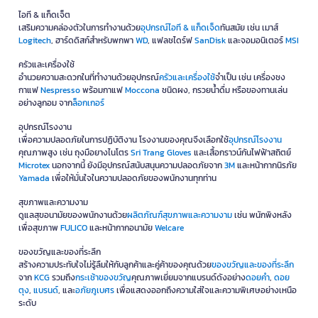
ไอที & แก็ดเจ็ต
เสริมความคล่องตัวในการทำงานด้วย
อุปกรณ์ไอที & แก็ดเจ็ด
ทันสมัย เช่น เมาส์
Logitech
, ฮาร์ดดิสก์สำหรับพกพา
WD
, แฟลชไดร์ฟ
SanDisk
และจอมอนิเตอร์
MSI
ครัวและเครื่องใช้
อำนวยความสะดวกในที่ทำงานด้วยอุปกรณ์
ครัวและเครื่องใช้
จำเป็น เช่น เครื่องชง
กาแฟ
Nespresso
พร้อมกาแฟ
Moccona
ชนิดผง, กรวยน้ำดื่ม หรือของทานเล่น
อย่างลูกอม จาก
ล็อกเกอร์
อุปกรณ์โรงงาน
เพื่อความปลอดภัยในการปฏิบัติงาน โรงงานของคุณจึงเลือกใช้
อุปกรณ์โรงงาน
คุณภาพสูง เช่น ถุงมือยางไนโตร
Sri Trang Gloves
และเสื้อกราวน์กันไฟฟ้าสถิตย์
Microtex
นอกจากนี้ ยังมีอุปกรณ์สนับสนุนความปลอดภัยจาก
3M
และหน้ากากนิรภัย
Yamada
เพื่อให้มั่นใจในความปลอดภัยของพนักงานทุกท่าน
สุขภาพและความงาม
ดูแลสุขอนามัยของพนักงานด้วย
ผลิตภัณฑ์สุขภาพและความงาม
เช่น พนักพิงหลัง
เพื่อสุขภาพ
FULICO
และหน้ากากอนามัย
Welcare
ของขวัญและของที่ระลึก
สร้างความประทับใจไม่รู้ลืมให้กับลูกค้าและคู่ค้าของคุณด้วย
ของขวัญและของที่ระลึก
จาก
KCG
รวมถึง
กระเช้าของขวัญ
คุณภาพเยี่ยมจากแบรนด์ดังอย่าง
ดอยคำ
,
ดอย
ตุง
,
แบรนด์
, และ
อภัยภูเบศร
เพื่อแสดงออกถึงความใส่ใจและความพิเศษอย่างเหนือ
ระดับ