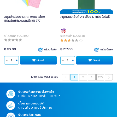
สมุดปกอ่อนพาสเทล 9/80 (ตัด9
สมุดเสนอเซ็นต์ A4 เขียว 17 แผ่น ใบโพธิ์
80แผ่น)55แกรม(แพ็ค6) 777
รหัสสินค้า 5007390
รหัสสินค้า 6005348
(1)
฿ 127.00
฿ 257.00
พร้อมจัดส่ง
พร้อมจัดส่ง
ใส่ตะกร้า
ใส่ตะกร้า
1-30 จาก 3574 สินค้า
1
2
3
120
รับประกันความพึงพอใจ
เปลี่ยน/คืนสินค้าใน 30 วัน*
ตั้งค่าระบบอนุมัติ
ตามนโยบายบริษัทคุณ
รับเครดิตเทอม