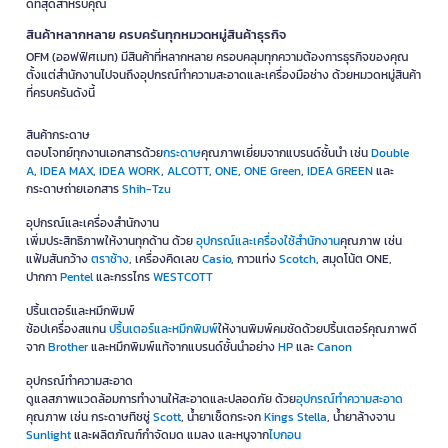
ดีที่สุดสำหรับคุณ
สินค้าหลากหลาย ครบครันทุกหมวดหมู่สินค้าธุรกิจ
OFM (ออฟฟิศเมท) มีสินค้าที่หลากหลาย ครอบคลุมทุกความต้องการธุรกิจของคุณ
ตั้งแต่สำนักงานไปจนถึงอุปกรณ์ทำความสะอาดและเครื่องมือช่าง ด้วยหมวดหมู่สินค้า
ที่ครบครันดังนี้
สินค้ากระดาษ
ตอบโจทย์ทุกงานเอกสารด้วย
กระดาษ
คุณภาพเยี่ยมจากแบรนด์ชั้นนำ เช่น
Double
A
,
IDEA MAX
,
IDEA WORK
,
ALCOTT
,
ONE
,
ONE Green
,
IDEA GREEN
และ
กระดาษถ่ายเอกสาร
Shih-Tzu
อุปกรณ์และเครื่องสำนักงาน
เพิ่มประสิทธิภาพให้งานทุกด้าน ด้วย
อุปกรณ์และเครื่องใช้สำนักงาน
คุณภาพ เช่น
แฟ้มสันกว้าง
ตราช้าง
, เครื่องคิดเลข
Casio
, กาวแท่ง
Scotch
, สมุดโน้ต ONE,
ปากกา
Pentel
และกรรไกร
WESTCOTT
ปริ้นเตอร์และหมึกพิมพ์
ช้อปเครื่องสแกน
ปริ้นเตอร์และหมึกพิมพ์
ให้งานพิมพ์คมชัดด้วยปริ้นเตอร์คุณภาพดี
จาก
Brother
และหมึกพิมพ์แท้จากแบรนด์ชั้นนำอย่าง
HP
และ
Canon
อุปกรณ์ทำความสะอาด
ดูแลสภาพแวดล้อมการทำงานให้สะอาดและปลอดภัย ด้วย
อุปกรณ์ทำความสะอาด
คุณภาพ เช่น กระดาษทิชชู่
Scott
, น้ำยาเช็ดกระจก
Kings Stella
, น้ำยาล้างจาน
Sunlight
และผลิตภัณฑ์กำจัดมด แมลง และหนูจาก
ไบกอน