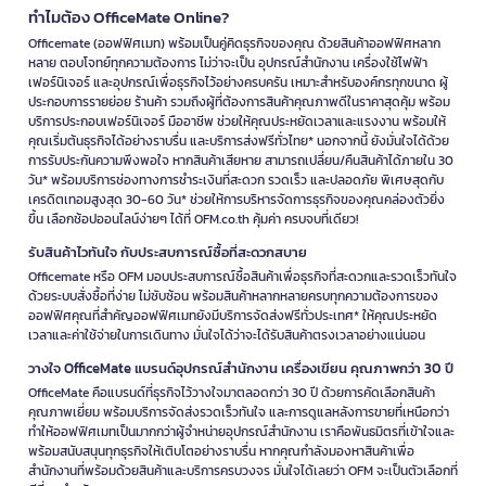
ทำไมต้อง OfficeMate Online?
Officemate (ออฟฟิศเมท) พร้อมเป็นคู่คิดธุรกิจของคุณ ด้วยสินค้าออฟฟิศหลาก
หลาย ตอบโจทย์ทุกความต้องการ ไม่ว่าจะเป็น อุปกรณ์สำนักงาน เครื่องใช้ไฟฟ้า
เฟอร์นิเจอร์ และอุปกรณ์เพื่อธุรกิจไว้อย่างครบครัน เหมาะสำหรับองค์กรทุกขนาด ผู้
ประกอบการรายย่อย ร้านค้า รวมถึงผู้ที่ต้องการสินค้าคุณภาพดีในราคาสุดคุ้ม พร้อม
บริการประกอบเฟอร์นิเจอร์ มืออาชีพ ช่วยให้คุณประหยัดเวลาและแรงงาน พร้อมให้
คุณเริ่มต้นธุรกิจได้อย่างราบรื่น และบริการส่งฟรีทั่วไทย* นอกจากนี้ ยังมั่นใจได้ด้วย
การรับประกันความพึงพอใจ หากสินค้าเสียหาย สามารถเปลี่ยน/คืนสินค้าได้ภายใน 30
วัน* พร้อมบริการช่องทางการชำระเงินที่สะดวก รวดเร็ว และปลอดภัย พิเศษสุดกับ
เครดิตเทอมสูงสุด 30-60 วัน* ช่วยให้การบริหารจัดการธุรกิจของคุณคล่องตัวยิ่ง
ขึ้น เลือกช้อปออนไลน์ง่ายๆ ได้ที่ OFM.co.th คุ้มค่า ครบจบที่เดียว!
รับสินค้าไวทันใจ กับประสบการณ์ซื้อที่สะดวกสบาย
Officemate หรือ OFM มอบประสบการณ์ซื้อสินค้าเพื่อธุรกิจที่สะดวกและรวดเร็วทันใจ
ด้วยระบบสั่งซื้อที่ง่าย ไม่ซับซ้อน พร้อมสินค้าหลากหลายครบทุกความต้องการของ
ออฟฟิศคุณที่สำคัญออฟฟิศเมทยังมีบริการจัดส่งฟรีทั่วประเทศ* ให้คุณประหยัด
เวลาและค่าใช้จ่ายในการเดินทาง มั่นใจได้ว่าจะได้รับสินค้าตรงเวลาอย่างแน่นอน
วางใจ OfficeMate แบรนด์อุปกรณ์สำนักงาน เครื่องเขียน คุณภาพกว่า 30 ปี
OfficeMate คือแบรนด์ที่ธุรกิจไว้วางใจมาตลอดกว่า 30 ปี ด้วยการคัดเลือกสินค้า
คุณภาพเยี่ยม พร้อมบริการจัดส่งรวดเร็วทันใจ และการดูแลหลังการขายที่เหนือกว่า
ทำให้ออฟฟิศเมทเป็นมากกว่าผู้จำหน่ายอุปกรณ์สำนักงาน เราคือพันธมิตรที่เข้าใจและ
พร้อมสนับสนุนทุกธุรกิจให้เติบโตอย่างราบรื่น หากคุณกำลังมองหาสินค้าเพื่อ
สำนักงานที่พร้อมด้วยสินค้าและบริการครบวงจร มั่นใจได้เลยว่า OFM จะเป็นตัวเลือกที่