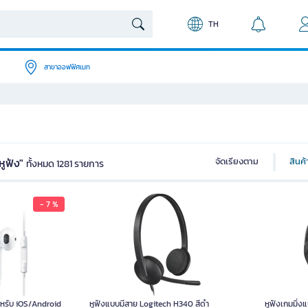
TH
สาขาออฟฟิศเมท
หูฟัง"
จัดเรียงตาม
สินค
ทั้งหมด 1281 รายการ
- 7 %
สำหรับ iOS/Android
หูฟังแบบมีสาย Logitech H340 สีดำ
หูฟังเกมมิ่ง