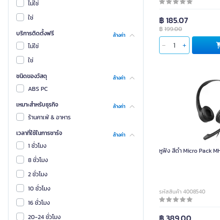
นับโว
ไม่ใช่
Mi
ใช่
฿ 185.07
฿
199.00
RAZER
บริการติดตั้งฟรี
ล้างค่า
WHY
ไม่ใช่
Anker
ใช่
Asus
ชนิดของวัสดุ
ล้างค่า
Creative
ABS PC
B&O
เหมาะสำหรับธุรกิจ
ล้างค่า
CMF BY NOTHING
ร้านคาเฟ่ & อาหาร
JVC
เวลาที่ใช้ในการชาร์จ
ล้างค่า
LECOO
1 ชั่วโมง
หูฟัง สีดำ Micro Pack 
Marshall
8 ชั่วโมง
ASAKI
2 ชั่วโมง
Non-Brand
10 ชั่วโมง
รหัสสินค้า 4008540
RiZZ
16 ชั่วโมง
THAI SUN SPORT
฿ 389.00
20-24 ชั่วโมง