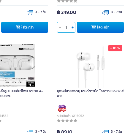
0
฿ 249.00
3 - 7 วัน
3 - 7 วัน
ใส่ตะกร้า
ใส่ตะกร้า
- 10 %
ล์ครูปแบบเอียร์โฟน อาซากิ A-
หูฟังมีสายสอดหู เฮชดีซาวน์ด โอคาวา EP-07 สี
6603MP
ขาว
014532
รหัสสินค้า YA15052
0
฿ 89.10
3 - 7 วัน
3 - 7 วัน