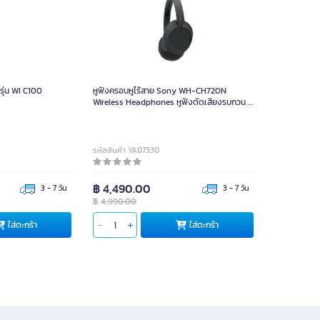
 รุ่น WI C100
หูฟังครอบหูไร้สาย Sony WH-CH720N
Wireless Headphones หูฟังตัดเสียงรบกวน -
Black
รหัสสินค้า YA07330
฿ 4,490.00
3 - 7 วัน
3 - 7 วัน
฿
4,990.00
ใส่ตะกร้า
ใส่ตะกร้า