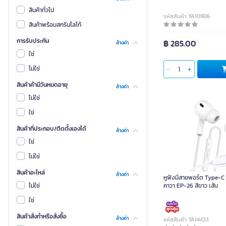
HP
สินค้าทั่วไป
รหัสสินค้า YA10906
ซิกโน่
สินค้าพร้อมสกรีนโลโก้
Sudio
การรับประกัน
฿ 285.00
ล้างค่า
ไฮฟิวเจอร์
ใช่
CORSAIR
ไม่ใช่
HYPERX
สินค้าค้ามีวันหมดอายุ
ล้างค่า
SOUNDCORE
ไม่ใช่
นีโอ
ใช่
FANTECH
สินค้าที่ประกอบ/ติดตั้งเองได้
ล้างค่า
Oker
ใช่
iSuper
ไม่ใช่
Pisen
สินค้าอะไหล่
ล้างค่า
หูฟังมีสายพอร์ต Type-C
Remax
ไม่ใช่
คาวา EP-26 สีขาว เส้น
SHOKZ
ใช่
BETENO
สินค้าสั่งทำหรือสั่งซื้อ
ล้างค่า
รหัสสินค้า YA14433