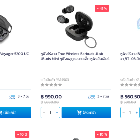
- 41 %
์ Voyager 5200 UC
หูฟังไร้สาย True Wireless Earbuds JLab
หูฟังไร้สาย 
JBuds Mini หูฟังบลูทูธขนาดเล็ก หูฟังอินเอียร์
วา ฺBT-03 สีข
รหัสสินค้า YA14903
รหัสสินค้า Y
฿ 990.00
฿ 560.5
3 - 7 วัน
3 - 7 วัน
฿
1,690.00
฿
590.00
ใส่ตะกร้า
ใส่ตะกร้า
- 10 %
- 10 %