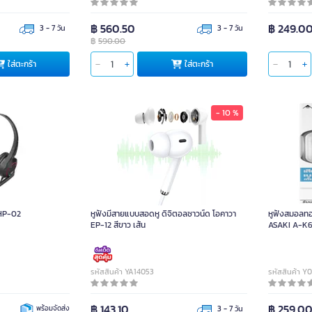
฿ 560.50
฿ 249.0
3 - 7 วัน
3 - 7 วัน
฿
590.00
ใส่ตะกร้า
ใส่ตะกร้า
- 10 %
MHP-02
หูฟังมีสายแบบสอดหู ดิจิตอลซาวน์ด โอคาวา
หูฟังสมอลทอ
EP-12 สีขาว เส้น
ASAKI A-K
รหัสสินค้า YA14053
รหัสสินค้า Y
฿ 143.10
฿ 259.0
พร้อมจัดส่ง
3 - 7 วัน