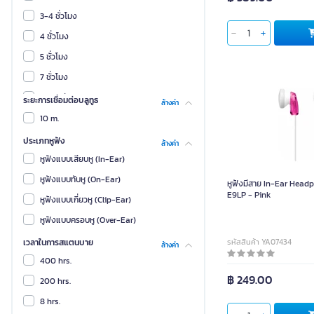
Yealink
3-4 ชั่วโมง
3เอ็ม
4 ชั่วโมง
Redmi
5 ชั่วโมง
Ugreen
7 ชั่วโมง
BASEUS
90 นาที
ระยะการเชื่อมต่อบลูทูธ
ล้างค่า
Belkin
10 m.
Bose
ประเภทหูฟัง
ล้างค่า
COOLER MASTER
หูฟังแบบเสียบหู (In-Ear)
Lenovo
หูฟังแบบทับหู (On-Ear)
หูฟังมีสาย In-Ear Hea
E9LP - Pink
Sennheiser
หูฟังแบบเกี่ยวหู (Clip-Ear)
ซัมซุง
หูฟังแบบครอบหู (Over-Ear)
เสี่ยวมี่
เวลาในการสแตนบาย
รหัสสินค้า YA07434
ล้างค่า
Acer
400 hrs.
฿ 249.00
Apple
200 hrs.
Black Shark
8 hrs.