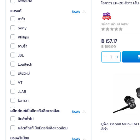
ไลฟ์สไตล์
โอคาวา EP-20 สีขาว เส้น
แบรนด์
ล้างค่า
คาว้า
รหัสสินค้า YA14197
Sony
Philips
฿ 157.17
จาบร้า
฿
169.00
JBL
Logitech
เสียวหมี่
VT
JLAB
โอคาวา
โพลี
ผลิตภัณฑ์เป็นมิตรกับสิ่งแวดล้อม
ล้างค่า
ONIKUMA
สินค้าทั่วไป
หูฟัง Xiaomi Mi In-Ear
อีจีเอ
ผลิตภัณฑ์เป็นมิตรกับสิ่งแวดล้อม
สีดำ
AULA
ของพรีเมียม
ล้างค่า