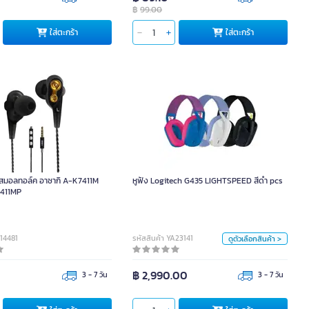
฿
99.00
ใส่ตะกร้า
ใส่ตะกร้า
หูฟัง Logitech G435 LIGHTSPEED สีดำ pcs
หน่วย
ยร์สมอลทอล์ค อาซากิ A-K7411M
หูฟัง Logitech G435 LIGHTSPEED สีดำ pcs
pcs
411MP
สี
014481
รหัสสินค้า YA23141
ดูตัวเลือกสินค้า >
0
฿ 2,990.00
3 - 7 วัน
3 - 7 วัน