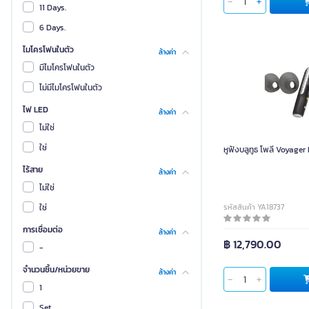
Commy
11 Days.
MAZER
6 Days.
RAPOO
ไมโครโฟนในตัว
ล้างค่า
ทรัสโก้
มีไมโครโฟนในตัว
เอ็กซ์ไตร์คมี
ไม่มีไมโครโฟนในตัว
BEYERDYNAMIC
ไฟ LED
ล้างค่า
GravaStar
ไม่ใช่
IMILAB
ใช่
หูฟังบลูทูธ โพลี Voyager
Kassa Home
ไร้สาย
ล้างค่า
Monster
ไม่ใช่
SANDI
ใช่
รหัสสินค้า YA18737
Timekttle
การเชื่อมต่อ
ล้างค่า
฿ 12,790.00
บีเวลล์
-
มาร์ก
จำนวนชิ้น/หน่วยขาย
ล้างค่า
รีทเคส
1
วันออดิโอ
Set