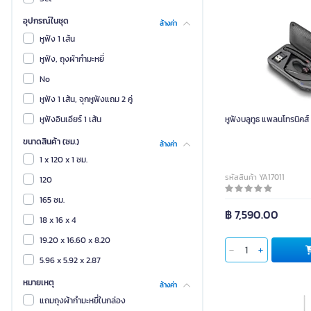
วิช
อุปกรณ์ในชุด
ล้างค่า
วีเกอร์
หูฟัง 1 เส้น
เคลียร์
หูฟัง, ถุงผ้ากำมะหยี่
แซนด์คิง
No
แอนนิเทค
หูฟัง 1 เส้น, จุกหูฟังแถม 2 คู่
โบยา
หูฟังอินเอียร์ 1 เส้น
หูฟังบลูทูธ แพลนโทรนิคส
Bazic
ขนาดสินค้า (ซม.)
ล้างค่า
Blue Eagle
1 x 120 x 1 ซม.
รหัสสินค้า YA17011
COACH
120
DeskSpace
165 ซม.
฿ 7,590.00
FiiO
18 x 16 x 4
HIFIMAN
19.20 x 16.60 x 8.20
HYPER-X
5.96 x 5.92 x 2.87
Huawei
หมายเหตุ
ล้างค่า
INDEX LIVING MALL
แถมถุงผ้ากำมะหยี่ในกล่อง