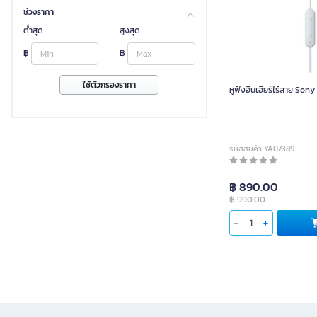
KREAFUNK
ช่วงราคา
Kingston
ต่ำสุด
สูงสุด
LOGITECH G
฿
฿
MARSHALL
ใช้ตัวกรองราคา
หูฟังอินเอียร์ไร้สาย Sony
MD Tech
MSI
Micro Pack
รหัสสินค้า YA07389
TWELVESOUTH
Targus
฿ 890.00
XO
฿
990.00
Xiaomi Youpin
YAMADA
hoco
นัธธิง
ยูกิกิ
อเมซฟิต