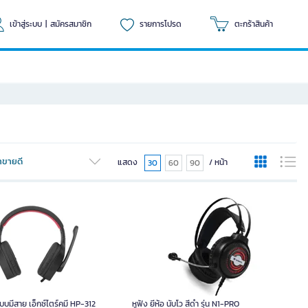
เข้าสู่ระบบ
|
สมัครสมาชิก
รายการโปรด
ตะกร้าสินค้า
้าขายดี
แสดง
/ หน้า
30
60
90
แบบมีสาย เอ็กซ์ไตร์คมี HP-312
หูฟัง ยีห้อ นับโว สีดำ รุ่น N1-PRO