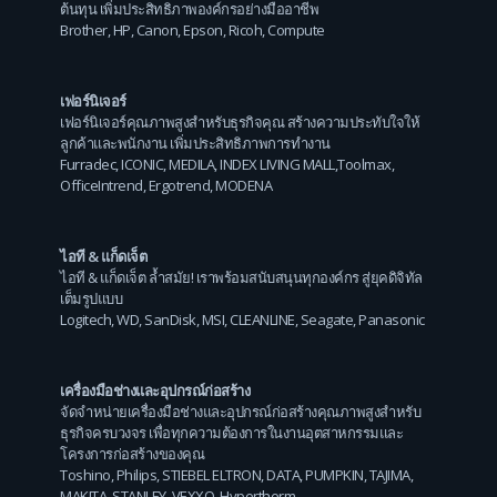
ต้นทุน เพิ่มประสิทธิภาพองค์กรอย่างมืออาชีพ
Brother
,
HP
,
Canon
,
Epson
,
Ricoh
,
Compute
เฟอร์นิเจอร์
เฟอร์นิเจอร์คุณภาพสูงสำหรับธุรกิจคุณ สร้างความประทับใจให้
ลูกค้าและพนักงาน เพิ่มประสิทธิภาพการทำงาน
Furradec
,
ICONIC
,
MEDILA
,
INDEX LIVING MALL
,
Toolmax
,
OfficeIntrend
,
Ergotrend
,
MODENA
ไอที & แก็ดเจ็ต
ไอที & แก็ดเจ็ต ล้ำสมัย! เราพร้อมสนับสนุนทุกองค์กร สู่ยุคดิจิทัล
เต็มรูปแบบ
Logitech
,
WD
,
SanDisk
,
MSI
,
CLEANLINE
,
Seagate
,
Panasonic
เครื่องมือช่างและอุปกรณ์ก่อสร้าง
จัดจำหน่ายเครื่องมือช่างและอุปกรณ์ก่อสร้างคุณภาพสูงสำหรับ
ธุรกิจครบวงจร เพื่อทุกความต้องการในงานอุตสาหกรรมและ
โครงการก่อสร้างของคุณ
Toshino
,
Philips
,
STIEBEL ELTRON
,
DATA
,
PUMPKIN
,
TAJIMA
,
MAKITA
,
STANLEY
,
VEXXO
,
Hypertherm