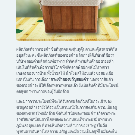
ผลิตภัณฑ์จากดอยคำ ชื่อที่ทุกคนคงคุ้นหูคุ้นตาและคุ้นรสชาติกัน
อยู่แล้วนะคะ ซึ่งผลิตภัณฑ์ของดอยคำ ผลิตภายใต้บริษัทที่ชื่อว่า
บริษัท ดอยคำผลิตภัณฑ์อาหาร จำกัด สำหรับสินค้าของดอยคำ
เน้นไปที่สินค้าเพื่อการบริโภคที่ผลิตจากพืชผักผลไม้ทางการ
เกษตรของชาวบ้าน ทั้งน้ำผลไม้ น้ำผึ้ง ผลไม้อบแห้ง ซอสมะเขือ
เทศ เป็นต้น การเลือก “
กระเช้าของขวัญดอยคำ
” นอกจากสินค้า
ของดอยคำจะมีให้เลือกหลากหลายแล้ว ยังเป็นสินค้าที่มีประโยชน์
ต่อสุขภาพร่างกายของผู้รับอีกด้วย
และมากกว่าประโยชน์ที่จะได้รับจากผลิตภัณฑ์ในกระเช้าของ
ขวัญดอยคำ เรายังได้ร่วมเป็นส่วนหนึ่งในการส่งเสริมความเป็นอยู่
ของเกษตรกรไทยอีกด้วย ซึ่งต้นกำเนิดของ “ดอยคำ” เกิดจากพระ
ราชวิสัยทัศน์อันยาวไกลของพระบาทสมเด็จพระปรมินทรมหา
ภูมิพลอดุลยเดช ที่ทรงเห็นถึงความลำบากของราษฎรในถิ่น
ทุรกันดารอันห่างไกลความเจริญ และมีความเป็นอยู่ที่ไม่มั่นคงใน