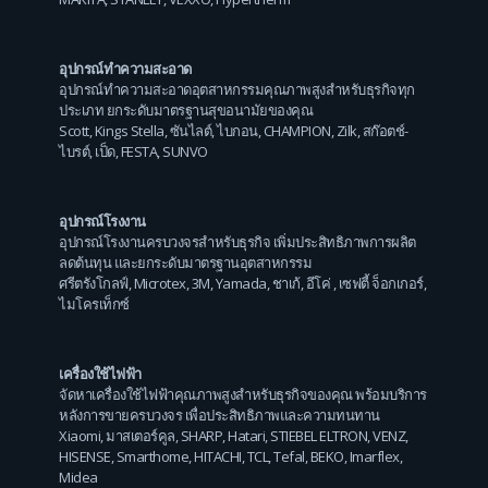
อุปกรณ์ทำความสะอาด
อุปกรณ์ทำความสะอาดอุตสาหกรรมคุณภาพสูงสำหรับธุรกิจทุก
ประเภท ยกระดับมาตรฐานสุขอนามัยของคุณ
Scott
,
Kings Stella
,
ซันไลต์
,
ไบกอน
,
CHAMPION
,
Zilk
,
สก๊อตช์-
ไบรต์
,
เป็ด
,
FESTA
,
SUNVO
อุปกรณ์โรงงาน
อุปกรณ์โรงงานครบวงจรสำหรับธุรกิจ เพิ่มประสิทธิภาพการผลิต
ลดต้นทุน และยกระดับมาตรฐานอุตสาหกรรม
ศรีตรังโกลฟ์
,
Microtex
,
3M
,
Yamada
,
ชาเก้
,
อีโค่
,
เซฟตี้ จ็อกเกอร์
,
ไมโครเท็กซ์
เครื่องใช้ไฟฟ้า
จัดหาเครื่องใช้ไฟฟ้าคุณภาพสูงสำหรับธุรกิจของคุณ พร้อมบริการ
หลังการขายครบวงจร เพื่อประสิทธิภาพและความทนทาน
Xiaomi
,
มาสเตอร์คูล
,
SHARP
,
Hatari
,
STIEBEL ELTRON
,
VENZ
,
HISENSE
,
Smarthome
,
HITACHI
,
TCL
,
Tefal
,
BEKO
,
Imarflex
,
Midea