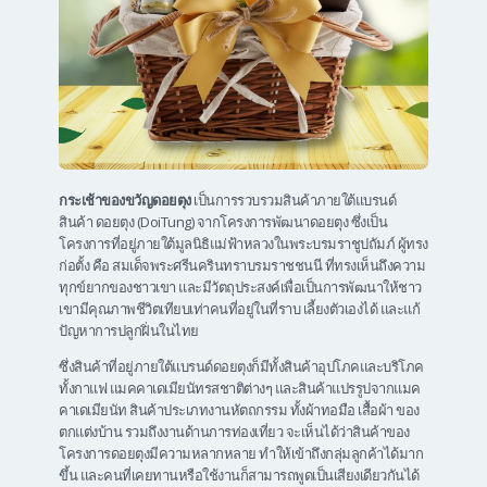
กระเช้าของขวัญดอยตุง
เป็นการรวบรวมสินค้าภายใต้แบรนด์
สินค้า ดอยตุง (DoiTung) จากโครงการพัฒนาดอยตุง ซึ่งเป็น
โครงการที่อยู่ภายใต้มูลนิธิแม่ฟ้าหลวงในพระบรมราชูปถัมภ์ ผู้ทรง
ก่อตั้ง คือ สมเด็จพระศรีนครินทราบรมราชชนนี ที่ทรงเห็นถึงความ
ทุกข์ยากของชาวเขา และมีวัตถุประสงค์เพื่อเป็นการพัฒนาให้ชาว
เขามีคุณภาพชีวิตเทียบเท่าคนที่อยู่ในที่ราบ เลี้ยงตัวเองได้ และแก้
ปัญหาการปลูกฝิ่นในไทย
ซึ่งสินค้าที่อยู่ภายใต้แบรนด์ดอยตุงก็มีทั้งสินค้าอุปโภคและบริโภค
ทั้งกาแฟ แมคคาเดเมียนัทรสชาติต่างๆ และสินค้าแปรรูปจากแมค
คาเดเมียนัท สินค้าประเภทงานหัตถกรรม ทั้งผ้าทอมือ เสื้อผ้า ของ
ตกแต่งบ้าน รวมถึงงานด้านการท่องเที่ยว จะเห็นได้ว่าสินค้าของ
โครงการดอยตุงมีความหลากหลาย ทำให้เข้าถึงกลุ่มลูกค้าได้มาก
ขึ้น และคนที่เคยทานหรือใช้งานก็สามารถพูดเป็นเสียงเดียวกันได้