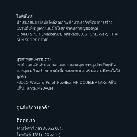
ไลฟ์สไตล์
นำเสนอสินค้าไลฟ์สไตล์คุณภาพ สำหรับธุรกิจที่ต้องการสร้าง
แบรนด์ เพิ่มมูลค่า และมัดใจลูกค้าคนสำคัญของคุณ
GRAND SPORT
,
Master Art
,
Retekess
,
BEST ONE
,
Waxy
,
THAI
SUN SPORT
,
FITBIT
สุขภาพและความงาม
เรานำเสนอสินค้าสุขภาพและความงามคุณภาพสูงสำหรับธุรกิจ
ของคุณ เสริมสร้างแบรนด์ เพิ่มยอดขาย และสร้างความพึงพอใจให้
ลูกค้า
FULICO
,
Welcare
,
Purell
,
Flowflex
,
HIP
,
DOUBLE A CARE
,
คลีน
แล็ป
,
Tanita
,
MYBACIN
ศูนย์บริการลูกค้า
ติดต่อเรา
จันทร์-ศุกร์ เวลา 8.00-22.00 น.
โทรศัพท์: 1281 ( 120 คู่สาย )