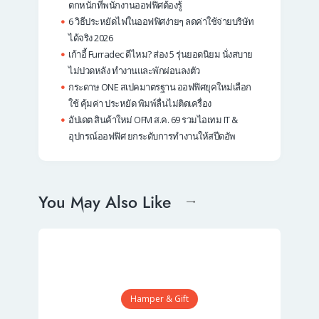
ตกหนักที่พนักงานออฟฟิศต้องรู้
6 วิธีประหยัดไฟในออฟฟิศง่ายๆ ลดค่าใช้จ่ายบริษัท
ได้จริง 2026
เก้าอี้ Furradec ดีไหม? ส่อง 5 รุ่นยอดนิยม นั่งสบาย
ไม่ปวดหลัง ทำงานและพักผ่อนลงตัว
กระดาษ ONE สเปคมาตรฐาน ออฟฟิศยุคใหม่เลือก
ใช้ คุ้มค่า ประหยัด พิมพ์ลื่นไม่ติดเครื่อง
อัปเดต สินค้าใหม่ OFM ส.ค. 69 รวมไอเทม IT &
อุปกรณ์ออฟฟิศ ยกระดับการทำงานให้สปีดอัพ
You May Also Like
Hamper & Gift