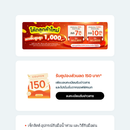
เช็กลิสต์ อุปกรณ์รับมือน้ำท่วม และวิธีรับมือฝน