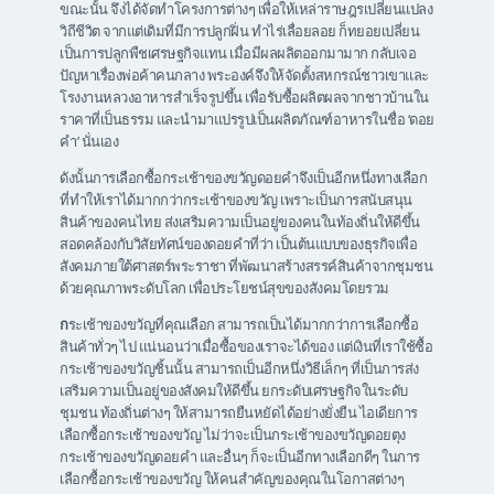
ขณะนั้น จึงได้จัดทำโครงการต่างๆ เพื่อให้เหล่าราษฎรเปลี่ยนแปลง
วิถีชีวิต จากแต่เดิมที่มีการปลูกฝิ่น ทำไร่เลื่อยลอย ก็ทยอยเปลี่ยน
เป็นการปลูกพืชเศรษฐกิจแทน เมื่อมีผลผลิตออกมามาก กลับเจอ
ปัญหาเรื่องพ่อค้าคนกลาง พระองค์จึงให้จัดตั้งสหกรณ์ชาวเขาและ
โรงงานหลวงอาหารสำเร็จรูปขึ้น เพื่อรับซื้อผลิตผลจากชาวบ้านใน
ราคาที่เป็นธรรม และนำมาแปรรูปเป็นผลิตภัณฑ์อาหารในชื่อ ‘ดอย
คำ’ นั่นเอง
ดังนั้นการเลือกซื้อกระเช้าของขวัญดอยคำจึงเป็นอีกหนึ่งทางเลือก
ที่ทำให้เราได้มากกว่ากระเช้าของขวัญ เพราะเป็นการสนับสนุน
สินค้าของคนไทย ส่งเสริมความเป็นอยู่ของคนในท้องถิ่นให้ดีขึ้น
สอดคล้องกับวิสัยทัศน์ของดอยคำที่ว่า เป็นต้นแบบของธุรกิจเพื่อ
สังคมภายใต้ศาสตร์พระราชา ที่พัฒนาสร้างสรรค์สินค้าจากชุมชน
ด้วยคุณภาพระดับโลก เพื่อประโยชน์สุขของสังคมโดยรวม
ก
ระเช้าของขวัญที่คุณเลือก สามารถเป็นได้มากกว่าการเลือกซื้อ
สินค้าทั่วๆ ไป แน่นอนว่าเมื่อซื้อของเราจะได้ของ แต่เงินที่เราใช้ซื้อ
กระเช้าของขวัญชิ้นนั้น สามารถเป็นอีกหนึ่งวิธีเล็กๆ ที่เป็นการส่ง
เสริมความเป็นอยู่ของสังคมให้ดีขึ้น ยกระดับเศรษฐกิจในระดับ
ชุมชน ท้องถิ่นต่างๆ ให้สามารถยืนหยัดได้อย่างยั่งยืน ไอเดียการ
เลือกซื้อกระเช้าของขวัญ ไม่ว่าจะเป็นกระเช้าของขวัญดอยตุง
กระเช้าของขวัญดอยคำ และอื่นๆ ก็จะเป็นอีกทางเลือกดีๆ ในการ
เลือกซื้อกระเช้าของขวัญ ให้คนสำคัญของคุณในโอกาสต่างๆ