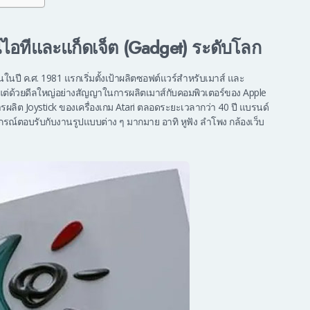
ไอทีและแก็ดเจ็ต (Gadget) ระดับโลก
้นในปี ค.ศ. 1981 แรกเริ่มตั้งเป้าผลิตซอฟต์แวร์สำหรับเมาส์ และ
ึ้น แต่ด้วยดีลใหญ่อย่างสัญญาในการผลิตเมาส์กับคอมพิวเตอร์ของ Apple
ารผลิต Joystick ของเครื่องเกม Atari ตลอดระยะเวลากว่า 40 ปี แบรนด์
ปกรณ์ตอบรับกับงานรูปแบบต่าง ๆ มากมาย อาทิ หูฟัง ลำโพง กล้องเว็บ