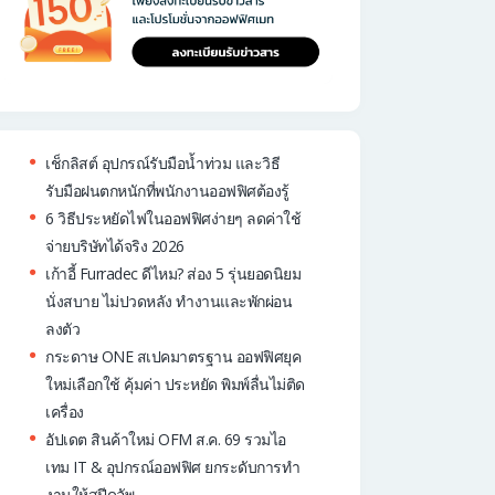
เช็กลิสต์ อุปกรณ์รับมือน้ำท่วม และวิธี
รับมือฝนตกหนักที่พนักงานออฟฟิศต้องรู้
6 วิธีประหยัดไฟในออฟฟิศง่ายๆ ลดค่าใช้
จ่ายบริษัทได้จริง 2026
เก้าอี้ Furradec ดีไหม? ส่อง 5 รุ่นยอดนิยม
นั่งสบาย ไม่ปวดหลัง ทำงานและพักผ่อน
ลงตัว
กระดาษ ONE สเปคมาตรฐาน ออฟฟิศยุค
ใหม่เลือกใช้ คุ้มค่า ประหยัด พิมพ์ลื่นไม่ติด
เครื่อง
อัปเดต สินค้าใหม่ OFM ส.ค. 69 รวมไอ
เทม IT & อุปกรณ์ออฟฟิศ ยกระดับการทำ
งานให้สปีดอัพ