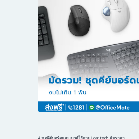
4 ชุดคีย์บอร์ดและเมาส์ไร้สาย Logitech คุ้มราคา