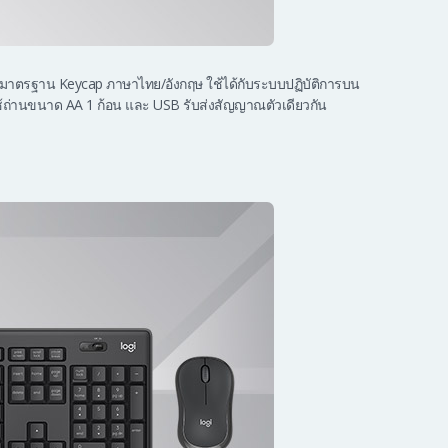
มพ์มาตรฐาน Keycap ภาษาไทย/อังกฤษ ใช้ได้กับระบบปฏิบัติการบน
ช้ถ่านขนาด AA 1 ก้อน และ USB รับส่งสัญญาณตัวเดียวกัน