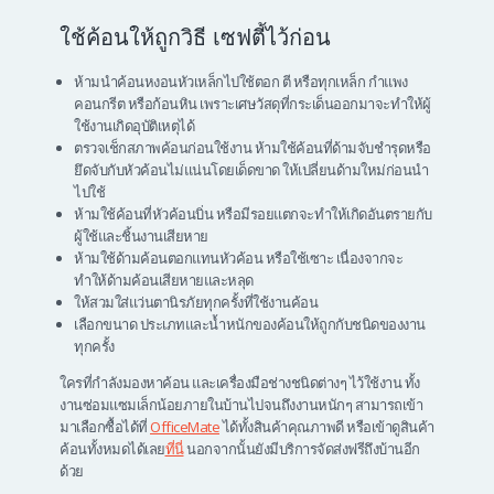
ใช้ค้อนให้ถูกวิธี เซฟตี้ไว้ก่อน
ห้ามนำค้อนหงอนหัวเหล็กไปใช้ตอก ตี หรือทุกเหล็ก กำแพง
คอนกรีต หรือก้อนหิน เพราะเศษวัสดุที่กระเด็นออกมาจะทำให้ผู้
ใช้งานเกิดอุบัติเหตุได้
ตรวจเช็กสภาพค้อนก่อนใช้งาน ห้ามใช้ค้อนที่ด้ามจับชำรุดหรือ
ยึดจับกับหัวค้อนไม่แน่นโดยเด็ดขาด ให้เปลี่ยนด้ามใหม่ก่อนนำ
ไปใช้
ห้ามใช้ค้อนที่หัวค้อนบิ่น หรือมีรอยแตกจะทำให้เกิดอันตรายกับ
ผู้ใช้และชิ้นงานเสียหาย
ห้ามใช้ด้ามค้อนตอกแทนหัวค้อน หรือใช้เซาะ เนื่องจากจะ
ทำให้ด้ามค้อนเสียหายและหลุด
ให้สวมใส่แว่นตานิรภัยทุกครั้งที่ใช้งานค้อน
เลือกขนาด ประเภทและน้ำหนักของค้อนให้ถูกกับชนิดของงาน
ทุกครั้ง
ใครที่กำลังมองหาค้อน และเครื่องมือช่างชนิดต่างๆ ไว้ใช้งาน ทั้ง
งานซ่อมแซมเล็กน้อยภายในบ้านไปจนถึงงานหนักๆ สามารถเข้า
มาเลือกซื้อได้ที่
OfficeMate
ได้ทั้งสินค้าคุณภาพดี หรือเข้าดูสินค้า
ค้อนทั้งหมดได้เลย
ที่นี่
นอกจากนั้นยังมีบริการจัดส่งฟรีถึงบ้านอีก
ด้วย