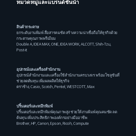
หมวดหมู่และแบรนด์ชั้นนำ
สินค้ากระดาษ
ยกระดับงานพิมพ์ สื่อสารคมชัด สร้างความน่าเชื่อถือให้ธุรกิจด้วย
กระดาษคุณภาพพรีเมียม
Double A
,
IDEA MAX
,
ONE
,
IDEA WORK
,
ALCOTT
,
Shih-Tzu
,
Post-it
อุปกรณ์และเครื่องสำนักงาน
อุปกรณ์สำนักงานและเครื่องใช้สำนักงานครบวงจร พร้อมโซลูชันที่
ช่วยลดต้นทุน เพิ่มผลผลิตให้ธุรกิจ
ตราช้าง
,
Casio
,
Scotch
,
Pentel
,
WESTCOTT
,
Max
ปริ้นเตอร์และหมึกพิมพ์
ปริ้นเตอร์และหมึกพิมพ์คุณภาพสูง ช่วยให้งานพิมพ์คุณคมชัด ลด
ต้นทุน เพิ่มประสิทธิภาพองค์กรอย่างมืออาชีพ
Brother
,
HP
,
Canon
,
Epson
,
Ricoh
,
Compute