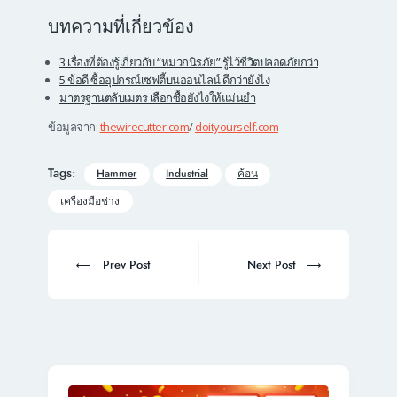
บทความที่เกี่ยวข้อง
3 เรื่องที่ต้องรู้เกี่ยวกับ “หมวกนิรภัย” รู้ไว้ชีวิตปลอดภัยกว่า
5 ข้อดี ซื้ออุปกรณ์เซฟตี้บนออนไลน์ ดีกว่ายังไง
มาตรฐานตลับเมตร เลือกซื้อยังไงให้แม่นยำ
ข้อมูลจาก:
thewirecutter.com
/
doityourself.com
Tags:
Hammer
Industrial
ค้อน
เครื่องมือช่าง
Post
navigation
Prev
Next
Prev Post
Next Post
post:
post: