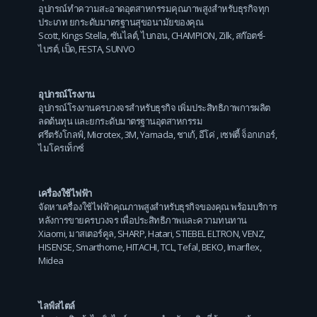
อุปกรณ์ทำความสะอาดอุตสาหกรรมคุณภาพสูงสำหรับธุรกิจทุก
ประเภท ยกระดับมาตรฐานสุขอนามัยของคุณ
Scott
,
Kings Stella
,
ซันไลต์
,
ไบกอน
,
CHAMPION
,
Zilk
,
สก๊อตช์-
ไบรต์
,
เป็ด
,
FESTA
,
SUNVO
อุปกรณ์โรงงาน
อุปกรณ์โรงงานครบวงจรสำหรับธุรกิจ เพิ่มประสิทธิภาพการผลิต
ลดต้นทุน และยกระดับมาตรฐานอุตสาหกรรม
ศรีตรังโกลฟ์
,
Microtex
,
3M
,
Yamada
,
ชาเก้
,
อีโค่
,
เซฟตี้ จ็อกเกอร์
,
ไมโครเท็กซ์
เครื่องใช้ไฟฟ้า
จัดหาเครื่องใช้ไฟฟ้าคุณภาพสูงสำหรับธุรกิจของคุณ พร้อมบริการ
หลังการขายครบวงจร เพื่อประสิทธิภาพและความทนทาน
Xiaomi
,
มาสเตอร์คูล
,
SHARP
,
Hatari
,
STIEBEL ELTRON
,
VENZ
,
HISENSE
,
Smarthome
,
HITACHI
,
TCL
,
Tefal
,
BEKO
,
Imarflex
,
Midea
ไลฟ์สไตล์