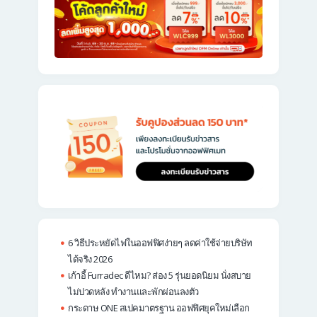
6 วิธีประหยัดไฟในออฟฟิศง่ายๆ ลดค่าใช้จ่ายบริษัท
ได้จริง 2026
เก้าอี้ Furradec ดีไหม? ส่อง 5 รุ่นยอดนิยม นั่งสบาย
ไม่ปวดหลัง ทำงานและพักผ่อนลงตัว
กระดาษ ONE สเปคมาตรฐาน ออฟฟิศยุคใหม่เลือก