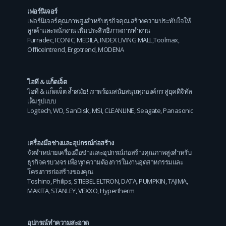
เฟอร์นิเจอร์
เฟอร์นิเจอร์คุณภาพสูงสำหรับธุรกิจคุณ สร้างความประทับใจให้
ลูกค้าและพนักงาน เพิ่มประสิทธิภาพการทำงาน
Furradec
,
ICONIC
,
MEDILA
,
INDEX LIVING MALL
,
Toolmax
,
OfficeIntrend
,
Ergotrend
,
MODENA
ไอที & แก็ดเจ็ต
ไอที & แก็ดเจ็ต ล้ำสมัย! เราพร้อมสนับสนุนทุกองค์กร สู่ยุคดิจิทัล
เต็มรูปแบบ
Logitech
,
WD
,
SanDisk
,
MSI
,
CLEANLINE
,
Seagate
,
Panasonic
เครื่องมือช่างและอุปกรณ์ก่อสร้าง
จัดจำหน่ายเครื่องมือช่างและอุปกรณ์ก่อสร้างคุณภาพสูงสำหรับ
ธุรกิจครบวงจร เพื่อทุกความต้องการในงานอุตสาหกรรมและ
โครงการก่อสร้างของคุณ
Toshino
,
Philips
,
STIEBEL ELTRON
,
DATA
,
PUMPKIN
,
TAJIMA
,
MAKITA
,
STANLEY
,
VEXXO
,
Hypertherm
อุปกรณ์ทำความสะอาด