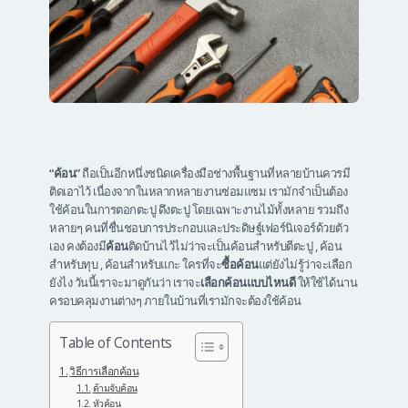
“ค้อน”
ถือเป็นอีกหนึ่งชนิดเครื่องมือช่างพื้นฐานที่หลายบ้านควรมี
ติดเอาไว้ เนื่องจากในหลากหลายงานซ่อมแซม เรามักจำเป็นต้อง
ใช้ค้อนในการตอกตะปู ดึงตะปู โดยเฉพาะงานไม้ทั้งหลาย รวมถึง
หลายๆ คนที่ชื่นชอบการประกอบและประดิษฐ์เฟอร์นิเจอร์ด้วยตัว
เอง คงต้องมี
ค้อน
ติดบ้านไว้ไม่ว่าจะเป็นค้อนสำหรับตีตะปู , ค้อน
สำหรับทุบ , ค้อนสำหรับแกะ ใครที่จะ
ซื้อค้อน
แต่ยังไม่รู้ว่าจะเลือก
ยังไง วันนี้เราจะมาดูกันว่า เราจะ
เลือกค้อนแบบไหนดี
ให้ใช้ได้นาน
ครอบคลุมงานต่างๆ ภายในบ้านที่เรามักจะต้องใช้ค้อน
Table of Contents
วิธีการเลือกค้อน
ด้ามจับค้อน
หัวค้อน