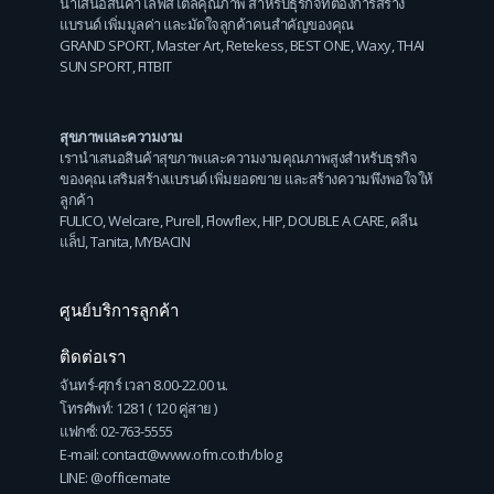
นำเสนอสินค้าไลฟ์สไตล์คุณภาพ สำหรับธุรกิจที่ต้องการสร้าง
แบรนด์ เพิ่มมูลค่า และมัดใจลูกค้าคนสำคัญของคุณ
GRAND SPORT
,
Master Art
,
Retekess
,
BEST ONE
,
Waxy
,
THAI
SUN SPORT
,
FITBIT
สุขภาพและความงาม
เรานำเสนอสินค้าสุขภาพและความงามคุณภาพสูงสำหรับธุรกิจ
ของคุณ เสริมสร้างแบรนด์ เพิ่มยอดขาย และสร้างความพึงพอใจให้
ลูกค้า
FULICO
,
Welcare
,
Purell
,
Flowflex
,
HIP
,
DOUBLE A CARE
,
คลีน
แล็ป
,
Tanita
,
MYBACIN
ศูนย์บริการลูกค้า
ติดต่อเรา
จันทร์-ศุกร์ เวลา 8.00-22.00 น.
โทรศัพท์: 1281 ( 120 คู่สาย )
แฟกซ์: 02-763-5555
E-mail: contact@www.ofm.co.th/blog
LINE: @officemate