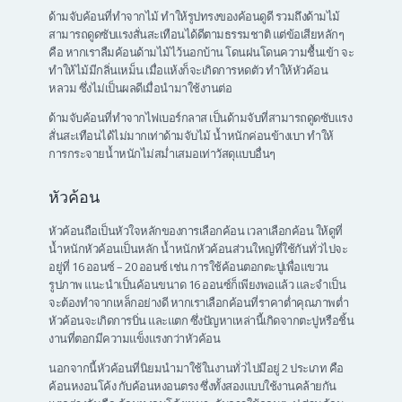
ด้ามจับค้อนที่ทำจากไม้ ทำให้รูปทรงของค้อนดูดี รวมถึงด้ามไม้
สามารถดูดซับแรงสั่นสะเทือนได้ดีตามธรรมชาติ แต่ข้อเสียหลักๆ
คือ หากเราลืมค้อนด้ามไม้ไว้นอกบ้าน โดนฝนโดนความชื้นเข้า จะ
ทำให้ไม้มีกลิ่นเหม็น เมื่อแห้งก็จะเกิดการหดตัว ทำให้หัวค้อน
หลวม ซึ่งไม่เป็นผลดีเมื่อนำมาใช้งานต่อ
ด้ามจับค้อนที่ทำจากไฟเบอร์กลาส เป็นด้ามจับที่สามารถดูดซับแรง
สั่นสะเทือนได้ไม่มากเท่าด้ามจับไม้ น้ำหนักค่อนข้างเบา ทำให้
การกระจายน้ำหนักไม่สม่ำเสมอเท่าวัสดุแบบอื่นๆ
หัวค้อน
หัวค้อนถือเป็นหัวใจหลักของการเลือกค้อน เวลาเลือกค้อน ให้ดูที่
น้ำหนักหัวค้อนเป็นหลัก น้ำหนักหัวค้อนส่วนใหญ่ที่ใช้กันทั่วไปจะ
อยู่ที่ 16 ออนซ์ – 20 ออนซ์ เช่น การใช้ค้อนตอกตะปูเพื่อแขวน
รูปภาพ แนะนำเป็นค้อนขนาด 16 ออนซ์ก็เพียงพอแล้ว และจำเป็น
จะต้องทำจากเหล็กอย่างดี หากเราเลือกค้อนที่ราคาต่ำคุณภาพต่ำ
หัวค้อนจะเกิดการบิ่น และแตก ซึ่งปัญหาเหล่านี้เกิดจากตะปูหรือชิ้น
งานที่ตอกมีความแข็งแรงกว่าหัวค้อน
นอกจากนี้หัวค้อนที่นิยมนำมาใช้ในงานทั่วไปมีอยู่ 2 ประเภท คือ
ค้อนหงอนโค้ง กับค้อนหงอนตรง ซึ่งทั้งสองแบบใช้งานคล้ายกัน