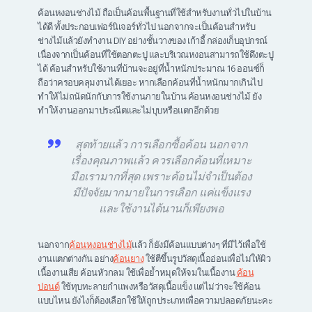
ค้อนหงอนช่างไม้ ถือเป็นค้อนพื้นฐานที่ใช้สำหรับงานทั่วไปในบ้าน
ได้ดี ทั้งประกอบเฟอร์นิเจอร์ทั่วไป นอกจากจะเป็นค้อนสำหรับ
ช่างไม้แล้วยังทำงาน DIY อย่างชั้นวางของ เก้าอี้ กล่องเก็บอุปกรณ์
เนื่องจากเป็นค้อนที่ใช้ตอกตะปู และบริเวณหงอนสามารถใช้ดึงตะปู
ได้ ค้อนสำหรับใช้งานที่บ้านจะอยู่ที่น้ำหนักประมาณ 16 ออนซ์ก็
ถือว่าครอบคลุมงานได้เยอะ หากเลือกค้อนที่น้ำหนักมากเกินไป
ทำให้ไม่ถนัดนักกับการใช้งานภายในบ้าน ค้อนหงอนช่างไม้ ยัง
ทำให้งานออกมาประณีตและไม่บุบหรือแตกอีกด้วย
สุดท้ายแล้ว การเลือกซื้อค้อน นอกจาก
เรื่องคุณภาพแล้ว ควรเลือกค้อนที่เหมาะ
มือเรามากที่สุด เพราะค้อนไม่จำเป็นต้อง
มีปัจจัยมากมายในการเลือก แค่แข็งแรง
และใช้งานได้นานก็เพียงพอ
นอกจาก
ค้อนหงอนช่างไม้
แล้ว ก็ยังมีค้อนแบบต่างๆ ที่มีไว้เพื่อใช้
งานแตกต่างกัน อย่าง
ค้อนยาง
ใช้ตีขึ้นรูปวัสดุเนื้ออ่อนเพื่อไม่ให้ผิว
เนื้องานเสีย ค้อนหัวกลม ใช้เพื่อย้ำหมุดให้จมในเนื้องาน
ค้อน
ปอนด์
ใช้ทุบทะลายกำแพงหรือวัสดุเนื้อแข็ง แต่ไม่ว่าจะใช้ค้อน
แบบไหน ยังไงก็ต้องเลือกใช้ให้ถูกประเภทเพื่อความปลอดภัยนะคะ