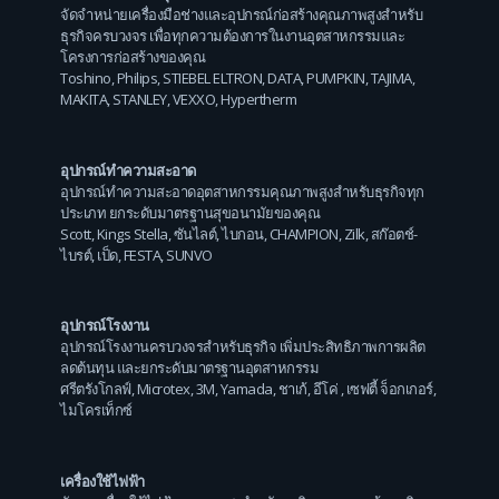
จัดจำหน่ายเครื่องมือช่างและอุปกรณ์ก่อสร้างคุณภาพสูงสำหรับ
ธุรกิจครบวงจร เพื่อทุกความต้องการในงานอุตสาหกรรมและ
โครงการก่อสร้างของคุณ
Toshino
,
Philips
,
STIEBEL ELTRON
,
DATA
,
PUMPKIN
,
TAJIMA
,
MAKITA
,
STANLEY
,
VEXXO
,
Hypertherm
อุปกรณ์ทำความสะอาด
อุปกรณ์ทำความสะอาดอุตสาหกรรมคุณภาพสูงสำหรับธุรกิจทุก
ประเภท ยกระดับมาตรฐานสุขอนามัยของคุณ
Scott
,
Kings Stella
,
ซันไลต์
,
ไบกอน
,
CHAMPION
,
Zilk
,
สก๊อตช์-
ไบรต์
,
เป็ด
,
FESTA
,
SUNVO
อุปกรณ์โรงงาน
อุปกรณ์โรงงานครบวงจรสำหรับธุรกิจ เพิ่มประสิทธิภาพการผลิต
ลดต้นทุน และยกระดับมาตรฐานอุตสาหกรรม
ศรีตรังโกลฟ์
,
Microtex
,
3M
,
Yamada
,
ชาเก้
,
อีโค่
,
เซฟตี้ จ็อกเกอร์
,
ไมโครเท็กซ์
เครื่องใช้ไฟฟ้า