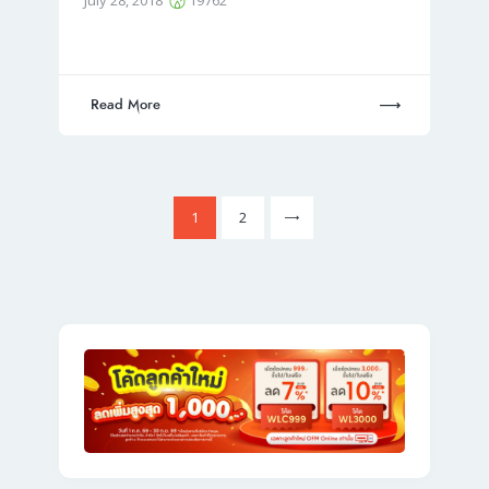
Read More
Posts
>
Page
1
Page
2
pagination