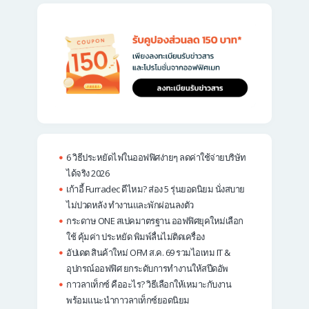
6 วิธีประหยัดไฟในออฟฟิศง่ายๆ ลดค่าใช้จ่ายบริษัท
ได้จริง 2026
เก้าอี้ Furradec ดีไหม? ส่อง 5 รุ่นยอดนิยม นั่งสบาย
ไม่ปวดหลัง ทำงานและพักผ่อนลงตัว
กระดาษ ONE สเปคมาตรฐาน ออฟฟิศยุคใหม่เลือก
ใช้ คุ้มค่า ประหยัด พิมพ์ลื่นไม่ติดเครื่อง
อัปเดต สินค้าใหม่ OFM ส.ค. 69 รวมไอเทม IT &
อุปกรณ์ออฟฟิศ ยกระดับการทำงานให้สปีดอัพ
กาวลาเท็กซ์ คืออะไร? วิธีเลือกให้เหมาะกับงาน
พร้อมแนะนำกาวลาเท็กซ์ยอดนิยม