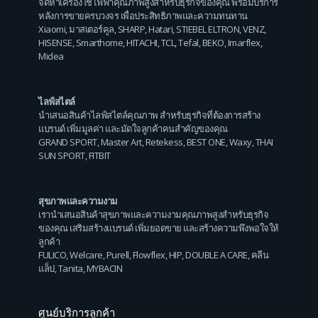
จัดหาเครื่องใช้ไฟฟ้าคุณภาพสูงสำหรับธุรกิจของคุณ พร้อมบริการ
หลังการขายครบวงจร เพื่อประสิทธิภาพและความทนทาน
Xiaomi
,
มาสเตอร์คูล
,
SHARP
,
Hatari
,
STIEBEL ELTRON
,
VENZ
,
HISENSE
,
Smarthome
,
HITACHI
,
TCL
,
Tefal
,
BEKO
,
Imarflex
,
Midea
ไลฟ์สไตล์
นำเสนอสินค้าไลฟ์สไตล์คุณภาพ สำหรับธุรกิจที่ต้องการสร้าง
แบรนด์ เพิ่มมูลค่า และมัดใจลูกค้าคนสำคัญของคุณ
GRAND SPORT
,
Master Art
,
Retekess
,
BEST ONE
,
Waxy
,
THAI
SUN SPORT
,
FITBIT
สุขภาพและความงาม
เรานำเสนอสินค้าสุขภาพและความงามคุณภาพสูงสำหรับธุรกิจ
ของคุณ เสริมสร้างแบรนด์ เพิ่มยอดขาย และสร้างความพึงพอใจให้
ลูกค้า
FULICO
,
Welcare
,
Purell
,
Flowflex
,
HIP
,
DOUBLE A CARE
,
คลีน
แล็ป
,
Tanita
,
MYBACIN
ศูนย์บริการลูกค้า