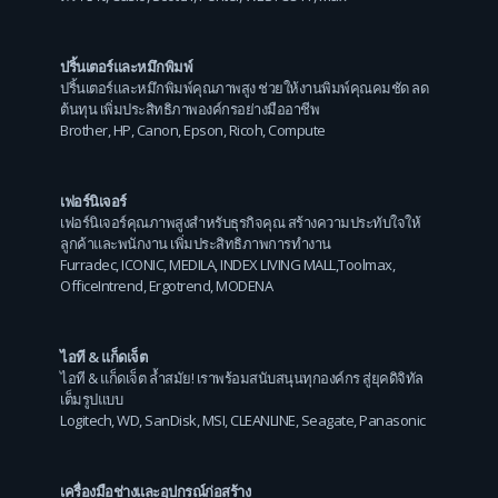
ปริ้นเตอร์และหมึกพิมพ์
ปริ้นเตอร์และหมึกพิมพ์คุณภาพสูง ช่วยให้งานพิมพ์คุณคมชัด ลด
ต้นทุน เพิ่มประสิทธิภาพองค์กรอย่างมืออาชีพ
Brother
,
HP
,
Canon
,
Epson
,
Ricoh
,
Compute
เฟอร์นิเจอร์
เฟอร์นิเจอร์คุณภาพสูงสำหรับธุรกิจคุณ สร้างความประทับใจให้
ลูกค้าและพนักงาน เพิ่มประสิทธิภาพการทำงาน
Furradec
,
ICONIC
,
MEDILA
,
INDEX LIVING MALL
,
Toolmax
,
OfficeIntrend
,
Ergotrend
,
MODENA
ไอที & แก็ดเจ็ต
ไอที & แก็ดเจ็ต ล้ำสมัย! เราพร้อมสนับสนุนทุกองค์กร สู่ยุคดิจิทัล
เต็มรูปแบบ
Logitech
,
WD
,
SanDisk
,
MSI
,
CLEANLINE
,
Seagate
,
Panasonic
เครื่องมือช่างและอุปกรณ์ก่อสร้าง