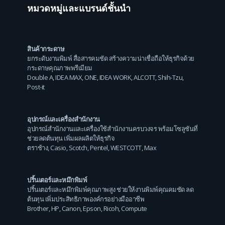
หมวดหมู่และแบรนด์ชั้นนำ
สินค้ากระดาษ
ยกระดับงานพิมพ์ สื่อสารคมชัด สร้างความน่าเชื่อถือให้ธุรกิจด้วย
กระดาษคุณภาพพรีเมียม
Double A
,
IDEA MAX
,
ONE
,
IDEA WORK
,
ALCOTT
,
Shih-Tzu
,
Post-it
อุปกรณ์และเครื่องสำนักงาน
อุปกรณ์สำนักงานและเครื่องใช้สำนักงานครบวงจร พร้อมโซลูชันที่
ช่วยลดต้นทุน เพิ่มผลผลิตให้ธุรกิจ
ตราช้าง
,
Casio
,
Scotch
,
Pentel
,
WESTCOTT
,
Max
ปริ้นเตอร์และหมึกพิมพ์
ปริ้นเตอร์และหมึกพิมพ์คุณภาพสูง ช่วยให้งานพิมพ์คุณคมชัด ลด
ต้นทุน เพิ่มประสิทธิภาพองค์กรอย่างมืออาชีพ
Brother
,
HP
,
Canon
,
Epson
,
Ricoh
,
Compute