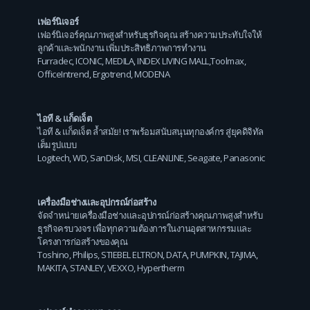
เฟอร์นิเจอร์
เฟอร์นิเจอร์คุณภาพสูงสำหรับธุรกิจคุณ สร้างความประทับใจให้
ลูกค้าและพนักงาน เพิ่มประสิทธิภาพการทำงาน
Furradec
,
ICONIC
,
MEDILA
,
INDEX LIVING MALL
,
Toolmax
,
OfficeIntrend
,
Ergotrend
,
MODENA
ไอที & แก็ดเจ็ต
ไอที & แก็ดเจ็ต ล้ำสมัย! เราพร้อมสนับสนุนทุกองค์กร สู่ยุคดิจิทัล
เต็มรูปแบบ
Logitech
,
WD
,
SanDisk
,
MSI
,
CLEANLINE
,
Seagate
,
Panasonic
เครื่องมือช่างและอุปกรณ์ก่อสร้าง
จัดจำหน่ายเครื่องมือช่างและอุปกรณ์ก่อสร้างคุณภาพสูงสำหรับ
ธุรกิจครบวงจร เพื่อทุกความต้องการในงานอุตสาหกรรมและ
โครงการก่อสร้างของคุณ
Toshino
,
Philips
,
STIEBEL ELTRON
,
DATA
,
PUMPKIN
,
TAJIMA
,
MAKITA
,
STANLEY
,
VEXXO
,
Hypertherm