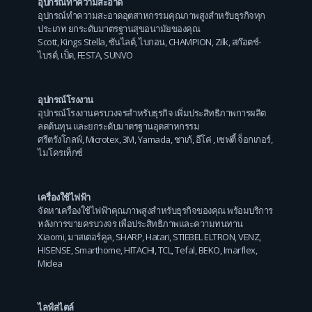
อุปกรณ์ทำความสะอาด
อุปกรณ์ทำความสะอาดอุตสาหกรรมคุณภาพสูงสำหรับธุรกิจทุก
ประเภท ยกระดับมาตรฐานสุขอนามัยของคุณ
Scott
,
Kings Stella
,
ซันไลต์
,
ไบกอน
,
CHAMPION
,
Zilk
,
สก๊อตช์-
ไบรต์
,
เป็ด
,
FESTA
,
SUNVO
อุปกรณ์โรงงาน
อุปกรณ์โรงงานครบวงจรสำหรับธุรกิจ เพิ่มประสิทธิภาพการผลิต
ลดต้นทุน และยกระดับมาตรฐานอุตสาหกรรม
ศรีตรังโกลฟ์
,
Microtex
,
3M
,
Yamada
,
ชาเก้
,
อีโค่
,
เซฟตี้ จ็อกเกอร์
,
ไมโครเท็กซ์
เครื่องใช้ไฟฟ้า
จัดหาเครื่องใช้ไฟฟ้าคุณภาพสูงสำหรับธุรกิจของคุณ พร้อมบริการ
หลังการขายครบวงจร เพื่อประสิทธิภาพและความทนทาน
Xiaomi
,
มาสเตอร์คูล
,
SHARP
,
Hatari
,
STIEBEL ELTRON
,
VENZ
,
HISENSE
,
Smarthome
,
HITACHI
,
TCL
,
Tefal
,
BEKO
,
Imarflex
,
Midea
ไลฟ์สไตล์