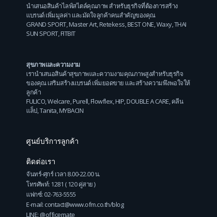
นำเสนอสินค้าไลฟ์สไตล์คุณภาพ สำหรับธุรกิจที่ต้องการสร้าง
แบรนด์ เพิ่มมูลค่า และมัดใจลูกค้าคนสำคัญของคุณ
GRAND SPORT
,
Master Art
,
Retekess
,
BEST ONE
,
Waxy
,
THAI
SUN SPORT
,
FITBIT
สุขภาพและความงาม
เรานำเสนอสินค้าสุขภาพและความงามคุณภาพสูงสำหรับธุรกิจ
ของคุณ เสริมสร้างแบรนด์ เพิ่มยอดขาย และสร้างความพึงพอใจให้
ลูกค้า
FULICO
,
Welcare
,
Purell
,
Flowflex
,
HIP
,
DOUBLE A CARE
,
คลีน
แล็ป
,
Tanita
,
MYBACIN
ศูนย์บริการลูกค้า
ติดต่อเรา
จันทร์-ศุกร์ เวลา 8.00-22.00 น.
โทรศัพท์: 1281 ( 120 คู่สาย )
แฟกซ์: 02-763-5555
E-mail: contact@www.ofm.co.th/blog
LINE: @officemate