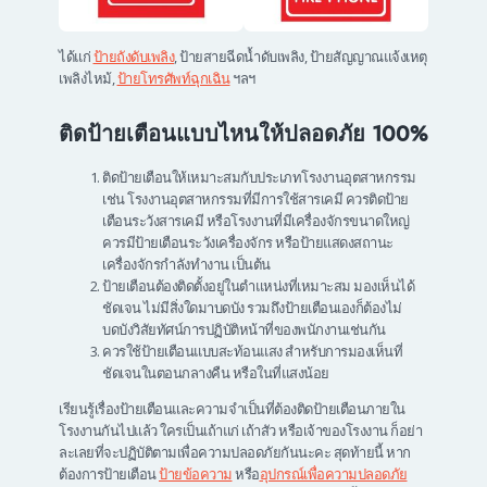
ได้แก่
ป้ายถังดับเพลิง
, ป้ายสายฉีดน้ำดับเพลิง, ป้ายสัญญาณแจ้งเหตุ
เพลิงไหม้,
ป้ายโทรศัพท์ฉุกเฉิน
ฯลฯ
ติดป้ายเตือนแบบไหนให้ปลอดภัย 100%
ติดป้ายเตือนให้เหมาะสมกับประเภทโรงงานอุตสาหกรรม
เช่น โรงงานอุตสาหกรรมที่มีการใช้สารเคมี ควรติดป้าย
เตือนระวังสารเคมี หรือโรงงานที่มีเครื่องจักรขนาดใหญ่
ควรมีป้ายเตือนระวังเครื่องจักร หรือป้ายแสดงสถานะ
เครื่องจักรกำลังทำงาน เป็นต้น
ป้ายเตือนต้องติดตั้งอยู่ในตำแหน่งที่เหมาะสม มองเห็นได้
ชัดเจน ไม่มีสิ่งใดมาบดบัง รวมถึงป้ายเตือนเองก็ต้องไม่
บดบังวิสัยทัศน์การปฏิบัติหน้าที่ของพนักงานเช่นกัน
ควรใช้ป้ายเตือนแบบสะท้อนแสง สำหรับการมองเห็นที่
ชัดเจนในตอนกลางคืน หรือในที่แสงน้อย
เรียนรู้เรื่องป้ายเตือนและความจำเป็นที่ต้องติดป้ายเตือนภายใน
โรงงานกันไปแล้ว ใครเป็นเถ้าแก่ เถ้าสัว หรือเจ้าของโรงงาน ก็อย่า
ละเลยที่จะปฏิบัติตามเพื่อความปลอดภัยกันนะคะ สุดท้ายนี้ หาก
ต้องการป้ายเตือน
ป้ายข้อความ
หรือ
อุปกรณ์เพื่อความปลอดภัย