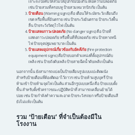
เจาะจง บังคับให้สวมใส่อุปกรณ์ป้องกัน เพื่อความปลอดภัย
เช่น ป้ายสวมที่ครอบหู ป้ายสวมหมวกนิรภัย เป็นต้น
ป้ายเตือน
(Warning signs) คือ เตือนให้ระมัดระวัง เตือนถึง
เขต หรือพื้นที่อันตราย เช่น ป้ายระวังอันตราย ป้ายระวังพื้น
ลื่น ป้ายระวังวัตถุไวไฟ เป็นต้น
ป้ายแสดงภาวะปลอดภัย
(No danger signs) คือ ป้ายที่
แสดงภาวะปลอดภัย หรือพื้นที่ที่ปลอดภัย เช่น ป้ายทางหนี
ไฟ ป้ายจุดปฐมพยาบาล เป็นต้น
ป้ายแสดงอุปกรณ์เกี่ยวข้องกับอัคคีภัย
(Fire protection
equipment signs) คือป้ายบอกตำแหน่งที่ตั้งอุปกรณ์ดับ
เพลิง เช่น ป้ายถังดับเพลิง ป้ายสายฉีดน้ำดับเพลิง เป็นต้น
นอกจากนั้น ยังสามารถแบ่งเป็นป้ายเตือนรูปแบบแปะติดผนัง
สำหรับป้ายเตือนที่ต้องติดเอาไว้ถาวร เช่น ป้ายห้ามสูบบุหรี่ ป้าย
ห้ามเข้า ป้ายห้ามจุดไฟ เป็นต้น ส่วนอีกรูปแบบหนึ่ง คือ ป้ายแบบตั้ง
พื้น สำหรับตั้งชั่วคราวขณะปฏิบัติหน้าที่ สามารถเคลื่อนย้ายได้
บ่อย เช่น ป้ายกำลังทำความสะอาด ป้ายระวังรถยก หรือป้ายเตือนสี
ยังไม่แห้ง เป็นต้น
รวม ‘ป้ายเตือน’ ที่จำเป็นต้องมีใน
โรงงาน