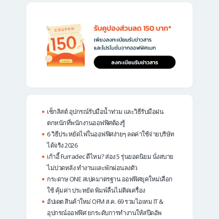
เช็กลิสต์ อุปกรณ์รับมือน้ำท่วม และวิธีรับมือฝน
ตกหนักที่พนักงานออฟฟิศต้องรู้
6 วิธีประหยัดไฟในออฟฟิศง่ายๆ ลดค่าใช้จ่ายบริษัท
ได้จริง 2026
เก้าอี้ Furradec ดีไหม? ส่อง 5 รุ่นยอดนิยม นั่งสบาย
ไม่ปวดหลัง ทำงานและพักผ่อนลงตัว
กระดาษ ONE สเปคมาตรฐาน ออฟฟิศยุคใหม่เลือก
ใช้ คุ้มค่า ประหยัด พิมพ์ลื่นไม่ติดเครื่อง
อัปเดต สินค้าใหม่ OFM ส.ค. 69 รวมไอเทม IT &
อุปกรณ์ออฟฟิศ ยกระดับการทำงานให้สปีดอัพ