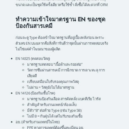
ขนาด และเป็นชุดใช้ครั้งเดียวหรือใช้ซ้ำ สั่งซื้อได้สะดวกที่ OFM
ทำความเข้าใจมาตรฐาน EN ของชุด
ป้องกันสารเคมี
ก่อนจะดู Type ต้องเข้าใจมาตรฐานที่อยู่เบื้องหลังก่อน เพราะ
ตัวเลข EN บนฉลากคือสิ่งที่การันตีว่าชุดนั้นผ่านการทดสอบจริง
ไม่ใช่แค่คำโฆษณาของผู้ผลิต
EN 14325 (ทดสอบวัสดุ)
มาตรฐานทดสอบ “เนื้อผ้าและรอยต่อ”
วัดการซึมผ่านสารเคมี การฉีกขาด การเจาะทะลุ การ
เสียดสี
เปรียบเสมือนใบรับรองคุณภาพวัสดุ
ไม่ผ่าน = วัสดุยังไม่ได้มาตรฐาน
EN 14126 (ป้องกันเชื้อโรค)
มาตรฐานป้องกันเลือด สารคัดหลั่ง แบคทีเรีย ไวรัส
สำคัญสำหรับงานแพทย์/ห้องแล็บ
มีตัว “B” ต่อท้าย Type (เช่น Type 5B)
ไม่มี B = กันฝุ่นได้ แต่ไม่รับรองกันเชื้อ
อย. (สำหรับงานแพทย์ในไทย)
PPE ทางการแพทย์ต้องขึ้นทะเบียน อย.