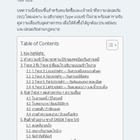
ไม่จำเป็น
บทความนี้เขียนขึ้นสำหรับคนจัดซื้อและเจ้าหน้าที่ความปลอดภัย
(จป.) โดยเฉพาะ จะอธิบายทุก Type แบบเข้าใจง่าย พร้อมตารางจับ
คู่ความเสี่ยงกับอุตสาหกรรม เพื่อให้สั่งซื้อได้ถูกต้อง ประหยัดงบ
และปลอดภัยตามกฎหมาย
Table of Contents
Key highlight:
ทำความเข้าใจมาตรฐาน EN ของชุดป้องกันสารเคมี
Type 3 ถึง Type 6 คืออะไร อธิบายแบบเข้าใจง่าย
1. Type 3: Liquid-tight — กันสารเคมีเหลวแรงดันสูง
2. Type 4: Spray-tight — กันสารเคมีฉีดพ่น
3. Type 5: Particle-tight — กันฝุ่นและอนุภาคละเอียด
4. Type 6: Light splash — กันละอองเบา ๆ และน้ำกระเด็น
จับคู่ Type × อุตสาหกรรม × ความเสี่ยง
โรงงานเคมี / ปิโตรเคมี
โรงพยาบาล / ห้องปฏิบัติการ
งานพ่นสี / กำจัดแมลง
งานทำความสะอาด / ล้างเครื่องจักร
สินค้าตัวอย่าง ชาเก้ SK604 Type 5/6
สเปคที่น่าสนใจ
เหมาะกับงานอะไรบ้าง
ข้อจำกัดที่ต้องรู้