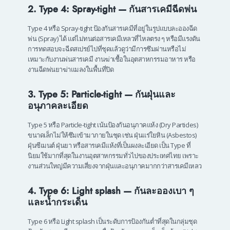
2. Type 4: Spray-tight — กันสารเคมีฉีดพ่น
Type 4 หรือ Spray-tight ป้องกันสารเคมีที่อยู่ในรูปแบบละอองฉีด
พ่น (Spray) ได้ แต่ไม่ทนต่อสารเคมีเหลวที่ไหลตรง ๆ หรือมีแรงดัน
การทดสอบจะฉีดสเปรย์ไปที่ชุดแล้วดูว่ามีการซึมผ่านหรือไม่
เหมาะกับงานพ่นสารเคมี งานฆ่าเชื้อในอุตสาหกรรมอาหาร หรือ
งานฉีดพ่นยาฆ่าแมลงในพื้นที่ปิด
3. Type 5: Particle-tight — กันฝุ่นและ
อนุภาคละเอียด
Type 5 หรือ Particle-tight เน้นป้องกันอนุภาคแห้ง (Dry Particles)
ขนาดเล็กไม่ให้ซึมเข้ามาภายในชุด เช่น ฝุ่นแร่ใยหิน (Asbestos)
ฝุ่นซีเมนต์ ฝุ่นยา หรือสารเคมีแห้งที่เป็นผงละเอียด เป็น Type ที่
นิยมใช้มากที่สุดในงานอุตสาหกรรมทั่วไปของประเทศไทย เพราะ
งานส่วนใหญ่มีความเสี่ยงจากฝุ่นและอนุภาคมากกว่าสารเคมีเหลว
4. Type 6: Light splash — กันละอองเบา ๆ
และน้ำกระเด็น
Type 6 หรือ Light splash เป็นระดับการป้องกันต่ำที่สุดในกลุ่มชุด