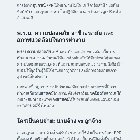
การจัดหา
อุปกรณ์ PPE
ให้พนักงานไม่ใช่แค่เรื่องจิตสำนึก แต่เป็น
ข้อบังคับตามกฎหมาย หากไม่ปฏิบัติตาม นายจ้างอาจถูกปรับหรือ
ดำเนินคดี
พ.ร.บ. ความปลอดภัย อาชีวอนามัย และ
สภาพแวดล้อมในการทำงาน
พ.ร.บ. ความปลอดภัย
อาชีวอนามัย และสภาพแวดล้อมในการ
ทำงาน พ.ศ. 2554 กำหนดให้นายจ้างต้องจัดให้มีอุปกรณ์คุ้มครอง
ความปลอดภัยส่วนบุคคลที่เหมาะสมกับลักษณะงาน รวมถึงต้องฝึก
อบรมให้ลูกจ้างรู้วิธีใช้งานอย่างถูกต้อง และต้องตรวจสอบสภาพ
อุปกรณ์เป็นประจำ
นอกจากนี้ กฎกระทรวงยังกำหนดให้สถานประกอบการที่มีการ
ทำงานเกี่ยวกับ
สารเคมี
อันตราย ต้องจัดเตรียม
ชุดป้องกันสารเคมี
ที่
เหมาะสมกับประเภทของ
สารเคมี
ที่ใช้ พร้อมทั้งต้องมีแผนฉุกเฉิน
กรณี
สารเคมี
รั่วไหลด้วย
ใครเป็นคนจ่าย: นายจ้าง vs ลูกจ้าง
ตามกฎหมาย นายจ้างเป็นผู้รับผิดชอบค่าใช้จ่ายในการจัดหา
PPE
ทั้งหมด ห้ามเรียกเก็บจากลูกจ้างไม่ว่าจะเป็นกรณีใด ทั้งนี้รวมถึงค่า