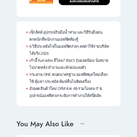
เช็กลิสต์ อุปกรณ์รับมือน้ำท่วม และวิธีรับมือฝน
ตกหนักที่พนักงานออฟฟิศต้องรู้
6 วิธีประหยัดไฟในออฟฟิศง่ายๆ ลดค่าใช้จ่ายบริษัท
ได้จริง 2026
เก้าอี้ Furradec ดีไหม? ส่อง 5 รุ่นยอดนิยม นั่งสบาย
ไม่ปวดหลัง ทำงานและพักผ่อนลงตัว
กระดาษ ONE สเปคมาตรฐาน ออฟฟิศยุคใหม่เลือก
ใช้ คุ้มค่า ประหยัด พิมพ์ลื่นไม่ติดเครื่อง
อัปเดต สินค้าใหม่ OFM ส.ค. 69 รวมไอเทม IT &
อุปกรณ์ออฟฟิศ ยกระดับการทำงานให้สปีดอัพ
You May Also Like