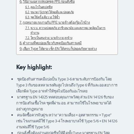
วิธีอ่านฉลาก/สเปคชุด PPE ก่อนสั่งซื้อ
ดูอะไรในสเปคชีท
ขนาด (Sizing) ให้พอดีและปลอดภัย
ชุดใช้ครั้งเดียว vs ใช้ซ้ำ
กฎหมายแรงงานกับ PPE: นายจ้างต้องรู้อะไรบ้าง
พ.ร.บ. ความปลอดภัย อาชีวอนามัย และสภาพแวดล้อมในการ
ทำงาน
ใครเป็นคนจ่าย: นายจ้าง vs ลูกจ้าง
คำถามที่พบบ่อยเกี่ยวกับชุดป้องกันสารเคมี
เลือก Type ให้ตรง เช็ก EN ให้ครบ ก็ปลอดภัยหายห่วง
Key highlight:
ชุดป้องกันสารเคมีแบ่งเป็น Type 3-6 ตามระดับการป้องกัน โดย
Type 3 กันของเหลวแรงดันสูง ไปจนถึง Type 6 ที่กันละอองเบา การ
เลือกผิด Type อาจทำให้ชุดไม่ป้องกันอะไรเลย
มาตรฐาน EN 14325 ทดสอบคุณภาพวัสดุ ส่วน EN 14126 รับรอง
การป้องกันเชื้อโรค ชุดที่ผ่าน อย. สามารถใช้ในโรงพยาบาลได้
อย่างถูกกฎหมาย
คนจัดซื้อควรจับคู่ระหว่าง “ความเสี่ยง × อุตสาหกรรม × Type”
เช่น โรงงานเคมีใช้ Type 3-4 โรงพยาบาลใช้ Type 5/6 + EN 14126
งานพ่นสีใช้ Type 5/6
ก่อนสั่งซื้อต้องอ่านสเปคชีทให้ดี ดูทั้ง Type มาตรฐาน EN วัสดุ