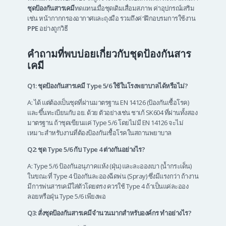
ชุดป้องกันสารเคมี
ทดแทนเมื่อชุดเดิมเสื่อมสภาพ ค่าอุปกรณ์เสริม
เช่น หน้ากากกรองอากาศและถุงมือ รวมถึงค่าฝึกอบรมการใช้งาน
PPE
อย่างถูกวิธี
คำถามที่พบบ่อยเกี่ยวกับชุดป้องกันสาร
เคมี
Q1: ชุดป้องกันสารเคมี Type 5/6 ใช้ในโรงพยาบาลได้หรือไม่?
A: ได้ แต่ต้องเป็นชุดที่ผ่านมาตรฐาน EN 14126 (ป้องกันเชื้อโรค)
และขึ้นทะเบียนกับ อย. ด้วย ตัวอย่างเช่น ชาเก้ SK604 ที่ผ่านทั้งสอง
มาตรฐาน ถ้าชุดเขียนแค่ Type 5/6 โดยไม่มี EN 14126 จะไม่
เหมาะสำหรับงานที่ต้องป้องกันเชื้อโรคในสถานพยาบาล
Q2: ชุด Type 5/6 กับ Type 4 ต่างกันอย่างไร?
A: Type 5/6 ป้องกันอนุภาคแห้ง (ฝุ่น) และละอองเบา (น้ำกระเด็น)
ในขณะที่ Type 4 ป้องกันละอองฉีดพ่น (Spray) ซึ่งมีแรงกว่า ถ้างาน
มีการพ่นสารเคมีใส่ตัวโดยตรง ควรใช้ Type 4 ถ้าเป็นแค่ละออง
ลอยหรือฝุ่น Type 5/6 เพียงพอ
Q3: สั่งชุดป้องกันสารเคมีจำนวนมากสำหรับองค์กร ทำอย่างไร?