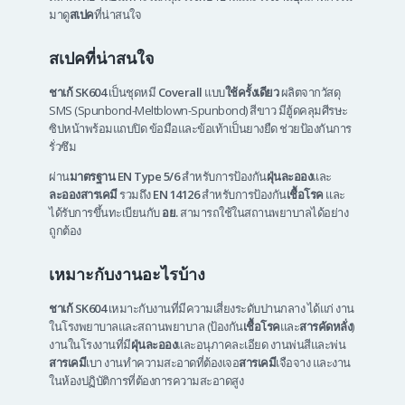
มาดู
สเปค
ที่น่าสนใจ
สเปคที่น่าสนใจ
ชาเก้ SK604
เป็นชุดหมี
Coverall
แบบ
ใช้ครั้งเดียว
ผลิตจากวัสดุ
SMS (Spunbond-Meltblown-Spunbond) สีขาว มีฮู้ดคลุมศีรษะ
ซิปหน้าพร้อมแถบปิด ข้อมือและข้อเท้าเป็นยางยืด ช่วยป้องกันการ
รั่วซึม
ผ่าน
มาตรฐาน EN
Type 5/6
สำหรับการป้องกัน
ฝุ่นละออง
และ
ละอองสารเคมี
รวมถึง
EN 14126
สำหรับการป้องกัน
เชื้อโรค
และ
ได้รับการขึ้นทะเบียนกับ
อย.
สามารถใช้ในสถานพยาบาลได้อย่าง
ถูกต้อง
เหมาะกับงานอะไรบ้าง
ชาเก้ SK604
เหมาะกับงานที่มีความเสี่ยงระดับปานกลาง ได้แก่ งาน
ในโรงพยาบาลและสถานพยาบาล (ป้องกัน
เชื้อโรค
และ
สารคัดหลั่ง
)
งานในโรงงานที่มี
ฝุ่นละออง
และอนุภาคละเอียด งานพ่นสีและพ่น
สารเคมี
เบา งานทำความสะอาดที่ต้องเจอ
สารเคมี
เจือจาง และงาน
ในห้องปฏิบัติการที่ต้องการความสะอาดสูง