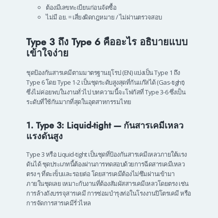
ต้องมีเลขทะเบียนก่อนจัดซื้อ
ไม่มี อย. = เสี่ยงผิดกฎหมาย / ไม่ผ่านตรวจสอบ
Type 3 ถึง Type 6 คืออะไร อธิบายแบบ
เข้าใจง่าย
ชุดป้องกันสารเคมีตามมาตรฐานยุโรป (EN) แบ่งเป็น Type 1 ถึง
Type 6 โดย Type 1-2 เป็นชุดระดับสูงสุดที่กันแก๊สได้ (Gas-tight)
ซึ่งไม่ค่อยพบในงานทั่วไป บทความนี้จะโฟกัสที่ Type 3-6 ซึ่งเป็น
ระดับที่ใช้กันมากที่สุดในอุตสาหกรรมไทย
1. Type 3: Liquid-tight — กันสารเคมีเหลว
แรงดันสูง
Type 3 หรือ Liquid-tight เป็นชุดที่ป้องกันสารเคมีเหลวภายใต้แรง
ดันได้ ชุดประเภทนี้ต้องผ่านการทดสอบด้วยการฉีดสารเคมีเหลว
ตรง ๆ ที่ตะเข็บและรอยต่อ โดยสารเคมีต้องไม่ซึมผ่านเข้ามา
ภายในชุดเลย เหมาะกับงานที่ต้องสัมผัสสารเคมีเหลวโดยตรง เช่น
การล้างถังบรรจุสารเคมี การซ่อมบำรุงท่อในโรงงานปิโตรเคมี หรือ
การจัดการสารเคมีรั่วไหล