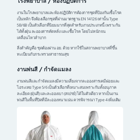
โรงพยาบาล / ห้องปฏิบัติการ
งานในโรงพยาบาลและห้องปฏิบัติการต้องการชุดที่ป้องกันเชื้อโรค
เป็นหลัก จึงต้องเลือกชุดที่ผ่านมาตรฐาน EN 14126 เท่านั้น Type
5B/6B เป็นตัวเลือกที่นิยมมากที่สุดสำหรับงานประเภทนี้ เพราะกัน
ได้ทั้งฝุ่น ละอองสารคัดหลั่ง และเชื้อโรค โดยไม่หนักจน
เคลื่อนไหวลำบาก
สิ่งสำคัญคือ ชุดต้องผ่าน อย. ด้วย หากใช้ในสถานพยาบาลที่ขึ้น
ทะเบียนกับกระทรวงสาธารณสุข
งานพ่นสี / กำจัดแมลง
งานพ่นสีและกำจัดแมลงมีความเสี่ยงจากละอองสารเคมีฝอยและ
ไอระเหย Type 5/6 เป็นตัวเลือกที่เหมาะสมเพราะกันทั้งอนุภาค
ละเอียด (ฝุ่นสี) และละอองเบา (สเปรย์) ได้ในตัวเดียว หากเป็นงาน
พ่นสีในพื้นที่ปิดที่มีละอองหนาแน่น ควรพิจารณา Type 4 เพิ่มเติม