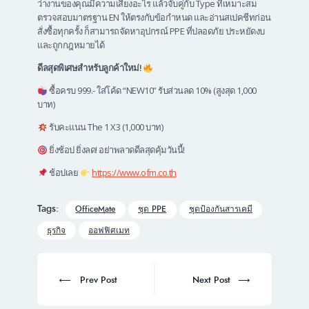
ว่างานของคุณมีความเสี่ยงอะไร แล้วจับคู่กับ Type ที่เหมาะสม
ตรวจสอบมาตรฐาน EN ให้ตรงกับข้อกำหนด และอ่านสเปคชีทก่อน
สั่งซื้อทุกครั้ง ก็สามารถจัดหาอุปกรณ์ PPE ที่ปลอดภัย ประหยัดงบ
และถูกกฎหมายได้
ดีลสุดพิเศษสำหรับลูกค้าใหม่!
ซื้อครบ 999.- ใส่โค้ด “NEW10” รับส่วนลด 10% (สูงสุด 1,000
บาท)
รับคะแนน The 1 X3 (1,000 บาท)
ยิ่งช้อป ยิ่งลด! อย่าพลาดดีลสุดคุ้มวันนี้!
ช้อปเลย
https://www.ofm.co.th
Tags:
OfficeMate
ชุด PPE
ชุดป้องกันสารเคมี
ธุรกิจ
ออฟฟิศเมท
Post
navigation
Prev
Next
Prev Post
Next Post
post:
post: