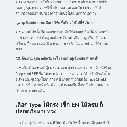
A: OFM รองรับการสั่งซื้อจำนวนมากสำหรับองค์กร พร้อมเครดิต
เทอมสูงสุด 60 วัน ส่งฟรีทั่วประเทศ และออกใบกำกับภาษีได้
สามารถติดต่อทีมขายองค์กรเพื่อขอใบเสนอราคาเฉพาะ
Q4: ชุดป้องกันสารเคมีแบบใช้ครั้งเดียว ใช้ได้กี่ชั่วโมง?
A: ชุดแบบใช้ครั้งเดียวออกแบบมาเพื่อใช้งานต่อเนื่องได้ตลอดหนึ่ง
กะทำงาน (8-12 ชั่วโมง) แต่ต้องเปลี่ยนทันทีหากชุดเปียก ฉีกขาด
หรือปนเปื้อนสารเคมีปริมาณมาก และต้องไม่นำกลับมาใช้ซ้ำเด็ด
ขาด
Q5: ต้องสวมอุปกรณ์เสริมอะไรร่วมกับชุดป้องกันสารเคมี?
A: ชุดป้องกันสารเคมีคุ้มครองเฉพาะลำตัว แขน และขา ต้องใช้ร่วม
กับอุปกรณ์ PPE อื่น ได้แก่ หน้ากากกรองอากาศ (สำหรับป้องกันไอ
ระเหยและฝุ่น) ถุงมือกันสารเคมี แว่นตานิรภัยหรือ Face Shield
และรองเท้านิรภัยหุ้มข้อ เลือกอุปกรณ์เสริมที่ตรงกับประเภทความ
เสี่ยงของงานเช่นกัน
เลือก Type ให้ตรง เช็ก EN ให้ครบ ก็
ปลอดภัยหายห่วง
การเลือกชุดป้องกันสารเคมีให้ถูกต้องไม่ใช่เรื่องยาก เพียงแค่เข้าใจ