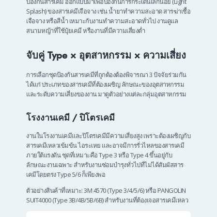
ป้องกันสารเคมี ออกแบบมาเพื่อป้องกันการกระเด็นเล็กน้อย (Light
Splash) ของสารเคมีเจือจาง เช่น น้ำยาทำความสะอาด สารฆ่าเชื้อ
เจือจาง หรือสีน้ำ เหมาะกับงานทำความสะอาดทั่วไป งานดูแล
สนามหญ้าที่ใช้ปุ๋ยเคมี หรืองานที่มีความเสี่ยงต่ำ
จับคู่ Type × อุตสาหกรรม × ความเสี่ยง
การเลือกชุดป้องกันสารเคมีที่ถูกต้องต้องพิจารณา 3 ปัจจัยร่วมกัน
ได้แก่ ประเภทของสารเคมีที่ต้องเผชิญ ลักษณะของอุตสาหกรรม
และระดับความเสี่ยงของงาน มาดูตัวอย่างแต่ละกลุ่มอุตสาหกรรม
โรงงานเคมี / ปิโตรเคมี
งานในโรงงานเคมีและปิโตรเคมีมีความเสี่ยงสูง เพราะต้องเผชิญกับ
สารเคมีเหลวเข้มข้น ไอระเหย และอาจมีการรั่วไหลของสารเคมี
ภายใต้แรงดัน ชุดที่เหมาะคือ Type 3 หรือ Type 4 ขึ้นอยู่กับ
ลักษณะงานเฉพาะ สำหรับงานซ่อมบำรุงทั่วไปที่ไม่ได้สัมผัสสาร
เคมีโดยตรง Type 5/6 ก็เพียงพอ
ตัวอย่างสินค้าที่เหมาะ: 3M 4570 (Type 3/4/5/6) หรือ PANGOLIN
SUIT4000 (Type 3B/4B/5B/6B) สำหรับงานที่ต้องเจอสารเคมีเหลว