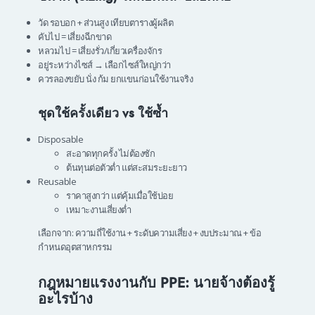
วัด รอบอก + ส่วนสูง เทียบตารางผู้ผลิต
คับไป = เสี่ยงฉีกขาด
หลวมไป = เสี่ยงรั่ว/เกี่ยวเครื่องจักร
อยู่ระหว่างไซส์ → เลือกไซส์ใหญ่กว่า
ควรลองขยับ นั่ง ก้ม ยกแขนก่อนใช้งานจริง
ชุดใช้ครั้งเดียว vs ใช้ซ้ำ
Disposable
สะอาดทุกครั้ง ไม่ต้องซัก
ต้นทุนต่อตัวต่ำ แต่สะสมระยะยาว
Reusable
ราคาสูงกว่า แต่คุ้มเมื่อใช้บ่อย
เหมาะงานเสี่ยงต่ำ
เลือกจาก: ความถี่ใช้งาน + ระดับความเสี่ยง + งบประมาณ + ข้อ
กำหนดอุตสาหกรรม
กฎหมายแรงงานกับ PPE: นายจ้างต้องรู้
อะไรบ้าง