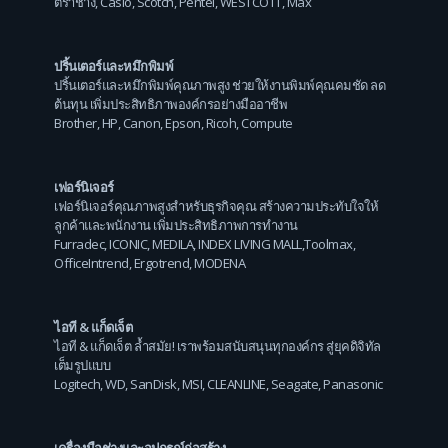
ตราช้าง
,
Casio
,
Scotch
,
Pentel
,
WESTCOTT
,
Max
ปริ้นเตอร์และหมึกพิมพ์
ปริ้นเตอร์และหมึกพิมพ์คุณภาพสูง ช่วยให้งานพิมพ์คุณคมชัด ลด
ต้นทุน เพิ่มประสิทธิภาพองค์กรอย่างมืออาชีพ
Brother
,
HP
,
Canon
,
Epson
,
Ricoh
,
Compute
เฟอร์นิเจอร์
เฟอร์นิเจอร์คุณภาพสูงสำหรับธุรกิจคุณ สร้างความประทับใจให้
ลูกค้าและพนักงาน เพิ่มประสิทธิภาพการทำงาน
Furradec
,
ICONIC
,
MEDILA
,
INDEX LIVING MALL
,
Toolmax
,
OfficeIntrend
,
Ergotrend
,
MODENA
ไอที & แก็ดเจ็ต
ไอที & แก็ดเจ็ต ล้ำสมัย! เราพร้อมสนับสนุนทุกองค์กร สู่ยุคดิจิทัล
เต็มรูปแบบ
Logitech
,
WD
,
SanDisk
,
MSI
,
CLEANLINE
,
Seagate
,
Panasonic
เครื่องมือช่างและอุปกรณ์ก่อสร้าง