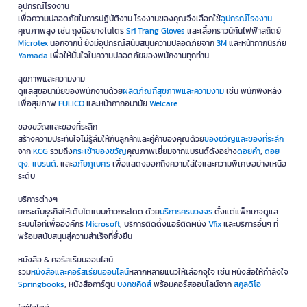
อุปกรณ์โรงงาน
เพื่อความปลอดภัยในการปฏิบัติงาน โรงงานของคุณจึงเลือกใช้
อุปกรณ์โรงงาน
คุณภาพสูง เช่น ถุงมือยางไนโตร
Sri Trang Gloves
และเสื้อกราวน์กันไฟฟ้าสถิตย์
Microtex
นอกจากนี้ ยังมีอุปกรณ์สนับสนุนความปลอดภัยจาก
3M
และหน้ากากนิรภัย
Yamada
เพื่อให้มั่นใจในความปลอดภัยของพนักงานทุกท่าน
สุขภาพและความงาม
ดูแลสุขอนามัยของพนักงานด้วย
ผลิตภัณฑ์สุขภาพและความงาม
เช่น พนักพิงหลัง
เพื่อสุขภาพ
FULICO
และหน้ากากอนามัย
Welcare
ของขวัญและของที่ระลึก
สร้างความประทับใจไม่รู้ลืมให้กับลูกค้าและคู่ค้าของคุณด้วย
ของขวัญและของที่ระลึก
จาก
KCG
รวมถึง
กระเช้าของขวัญ
คุณภาพเยี่ยมจากแบรนด์ดังอย่าง
ดอยคำ
,
ดอย
ตุง
,
แบรนด์
, และ
อภัยภูเบศร
เพื่อแสดงออกถึงความใส่ใจและความพิเศษอย่างเหนือ
ระดับ
บริการต่างๆ
ยกระดับธุรกิจให้เติบโตแบบก้าวกระโดด ด้วย
บริการครบวงจร
ตั้งแต่แพ็กเกจดูแล
ระบบไอทีเพื่อองค์กร
Microsoft
, บริการติดตั้งแอร์ติดผนัง
Vfix
และบริการอื่นๆ ที่
พร้อมสนับสนุนสู่ความสำเร็จที่ยั่งยืน
หนังสือ & คอร์สเรียนออนไลน์
รวม
หนังสือและคอร์สเรียนออนไลน์
หลากหลายแนวให้เลือกจุใจ เช่น หนังสือให้กำลังใจ
Springbooks
, หนังสือการ์ตูน
บงกชคิดส์
พร้อมคอร์สออนไลน์จาก
สคูลดิโอ