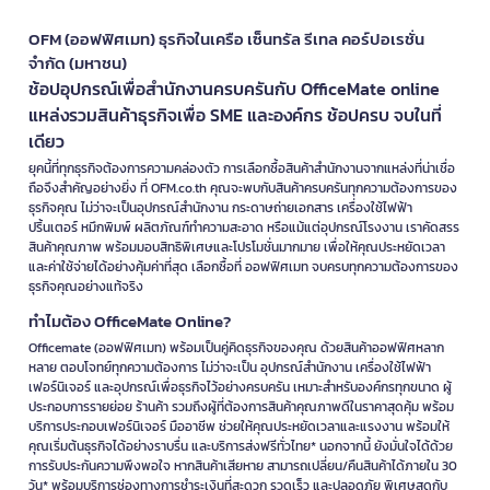
ขนาดและความพอดี - เลือกขนาดที่เหมาะสมกับสรีระของผู้สวมใส่ ชุด
ที่พอดีจะช่วยป้องกันการรั่วซึมและเพิ่มความสะดวกในการเคลื่อนไหว
OFM (ออฟฟิศเมท) ธุรกิจในเครือ เซ็นทรัล รีเทล คอร์ปอเรชั่น
ระบบระบายอากาศ - สำหรับงานที่ต้องสวมใส่เป็นเวลานาน ควรเลือก
จำกัด (มหาชน)
ชุดที่มีระบายอากาศดีเพื่อลดความร้อนสะสม
ช้อปอุปกรณ์เพื่อสำนักงานครบครันกับ OfficeMate online
ฟังก์ชันเพิ่มเติม - พิจารณาอุปกรณ์เสริม เช่น หน้ากากป้องกัน ถุงมือ
กันเคมี รองเท้าบู๊ทนิรภัย ที่อาจมาพร้อมหรือซื้อแยกได้
แหล่งรวมสินค้าธุรกิจเพื่อ SME และองค์กร ช้อปครบ จบในที่
ชุด ppe ราคา - เปรียบเทียบราคาและคุณภาพ เลือกชุดที่คุ้มค่าและ
เดียว
เหมาะสมกับงบประมาณ โดยไม่ละเลยเรื่องความปลอดภัย
ยุคนี้ที่ทุกธุรกิจต้องการความคล่องตัว การเลือกซื้อสินค้าสำนักงานจากแหล่งที่น่าเชื่อ
ข้อดีของการใช้ชุด PPE คุณภาพดี
ถือจึงสำคัญอย่างยิ่ง ที่ OFM.co.th คุณจะพบกับสินค้าครบครันทุกความต้องการของ
ธุรกิจคุณ ไม่ว่าจะเป็นอุปกรณ์สำนักงาน กระดาษถ่ายเอกสาร เครื่องใช้ไฟฟ้า
การลงทุนในชุดพีพีอีที่มีคุณภาพไม่เพียงช่วยปกป้องชีวิตและสุขภาพของผู้
ปริ้นเตอร์ หมึกพิมพ์ ผลิตภัณฑ์ทำความสะอาด หรือแม้แต่อุปกรณ์โรงงาน เราคัดสรร
ใช้งาน แต่ยังช่วยลดต้นทุนจากการบาดเจ็บหรือเจ็บป่วยจากการทำงาน เพิ่ม
สินค้าคุณภาพ พร้อมมอบสิทธิพิเศษและโปรโมชั่นมากมาย เพื่อให้คุณประหยัดเวลา
ประสิทธิภาพการทำงาน และสร้างความมั่นใจให้กับพนักงานในองค์กร
และค่าใช้จ่ายได้อย่างคุ้มค่าที่สุด เลือกซื้อที่ ออฟฟิศเมท จบครบทุกความต้องการของ
นอกจากนี้ยังช่วยให้องค์กรปฏิบัติตามกฎหมายและข้อบังคับด้านความ
ธุรกิจคุณอย่างแท้จริง
ปลอดภัยในการทำงานอีกด้วย
ทำไมต้อง OfficeMate Online?
ทำไมต้อง OFM สำหรับอุปกรณ์เพื่อความ
Officemate (ออฟฟิศเมท) พร้อมเป็นคู่คิดธุรกิจของคุณ ด้วยสินค้าออฟฟิศหลาก
หลาย ตอบโจทย์ทุกความต้องการ ไม่ว่าจะเป็น อุปกรณ์สำนักงาน เครื่องใช้ไฟฟ้า
ปลอดภัย
เฟอร์นิเจอร์ และอุปกรณ์เพื่อธุรกิจไว้อย่างครบครัน เหมาะสำหรับองค์กรทุกขนาด ผู้
ประกอบการรายย่อย ร้านค้า รวมถึงผู้ที่ต้องการสินค้าคุณภาพดีในราคาสุดคุ้ม พร้อม
OFM คือผู้เชี่ยวชาญด้าน
อุปกรณ์โรงงาน
และอุปกรณ์เพื่อความปลอดภัยที่
บริการประกอบเฟอร์นิเจอร์ มืออาชีพ ช่วยให้คุณประหยัดเวลาและแรงงาน พร้อมให้
คุณไว้วางใจได้ เรามีชุดกันสารเคมี, ชุดกันฝุ่น, และชุดกันเชื้อโรคจากแบรนด์
คุณเริ่มต้นธุรกิจได้อย่างราบรื่น และบริการส่งฟรีทั่วไทย* นอกจากนี้ ยังมั่นใจได้ด้วย
ชั้นนำที่ผ่านมาตรฐานสากล พร้อมให้คำปรึกษาเพื่อช่วยคุณเลือกชุดที่เหมาะ
การรับประกันความพึงพอใจ หากสินค้าเสียหาย สามารถเปลี่ยน/คืนสินค้าได้ภายใน 30
สมที่สุดกับงานของคุณ
วัน* พร้อมบริการช่องทางการชำระเงินที่สะดวก รวดเร็ว และปลอดภัย พิเศษสุดกับ