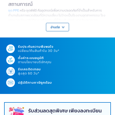
สถานการณ์
ชุด PPE
หรือ ชุดพีพีอี คืออุปกรณ์เพื่อความปลอดภัยที่จำเป็นสำหรับการ
ทำงานในสภาพแวดล้อมที่มีความเสี่ยง ไม่ว่าจะเป็นโรงงานอุตสาหกรรม โรง
พยาบาล ห้องปฏิบัติการ หรือสถานที่ที่ต้องสัมผัสกับสารอันตราย ชุด
ป้องกันสารเคมีสามารถช่วยลดความเสี่ยงจากการสัมผัสสารพิษ ฝุ่นละออง
อ่านต่อ
เชื้อโรค และอันตรายต่างๆ ที่อาจเกิดขึ้นในระหว่างการปฏิบัติงาน
ชุด PPE คืออะไร? ทำไมถึงสำคัญ
PPE suit หมายถึงอุปกรณ์ป้องกันส่วนบุคคลที่ออกแบบมาเพื่อสวมใส่
รับประกันความพึงพอใจ
เปลี่ยน/คืนสินค้าใน 30 วัน*
ป้องกันร่างกายจากอันตรายที่อาจเกิดขึ้นในสถานที่ทำงาน ทั้งอันตรายทาง
กายภาพ เคมี และชีวภาพ การใช้ชุดกันสารเคมีหรือชุดกันเชื้อโรคที่มี
ตั้งค่าระบบอนุมัติ
คุณภาพ ช่วยลดอัตราการบาดเจ็บและเจ็บป่วยจากการทำงานได้อย่างมี
ตามนโยบายบริษัทคุณ
ประสิทธิภาพ โดยเฉพาะในงานที่ต้องสัมผัสกับสารอันตรายโดยตรง
รับเครดิตเทอม
สูงสุด 60 วัน*
ประเภทของชุด PPE ที่ OFM มีจำหน่าย
ปฏิบัติทางภาษีถูกต้อง
เรามีอุปกรณ์โรงงานและ
อุปกรณ์เพื่อความปลอดภัย
หลากหลายประเภท
เพื่อตอบสนองความต้องการในการป้องกันภัยแต่ละรูปแบบ ไม่ว่าคุณจะ
ทำงานในสภาพแวดล้อมแบบใด เราก็มีชุดที่เหมาะสมให้เลือก
1. ชุดกันสารเคมี (Chemical Protective Suit)
ชุดป้องกันสารเคมีผลิตจากวัสดุพิเศษที่ทนทานต่อสารเคมีชนิดต่างๆ
รับส่วนลดสุดพิเศษ เพียงลงทะเบียน
ป้องกันการซึมผ่านของสารอันตราย เหมาะสำหรับงานในโรงงานเคมี การ