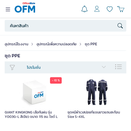
อุปกรณ์โรงงาน
อุปกรณ์เพื่อความปลอดภัย
ชุด PPE
ชุด PPE
โปรโมชั่น
- 10 %
GIANT KINGKONG เสื้อกันฝน รุ่น
ชุดหมีผ้าเวสปอยท์แขนยาวแถบสะท้อน
Y003G-L สีเขียว ขนาด 115 ซม. ไซด์ L
Size S-4XL