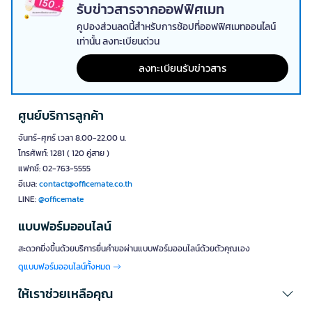
รับข่าวสารจากออฟฟิศเมท
พ่นยาฆ่าแมลง งานทำความสะอาดด้วยสารเคมีเข้มข้น หรืองานที่ต้อง
จัดการกับของเหลวที่มีความเสี่ยงสูง ชุด PPE กันน้ำ ในหมวดนี้ยังช่วย
คูปองส่วนลดนี้สำหรับการช้อปที่ออฟฟิศเมทออนไลน์
ป้องกันสารละลายและสารเคมีที่เป็นของเหลวได้อย่างมีประสิทธิภาพ
เท่านั้น ลงทะเบียนด่วน
2. ชุดกันฝุ่น (Dust Protection Suit)
ลงทะเบียนรับข่าวสาร
ชุดกันฝุ่นหรือ ชุด PPE กันฝุ่น ออกแบบมาเพื่อป้องกันฝุ่นละอองขนาดเล็ก
อนุภาคที่ลอยในอากาศ และเศษวัสดุที่อาจเข้าสู่ระบบทางเดินหายใจหรือ
สัมผัสผิวหนัง เหมาะสำหรับงานก่อสร้าง งานขัดกระดาษทราย งานทาสี งาน
ศูนย์บริการลูกค้า
พ่นสี หรืออุตสาหกรรมที่มีฝุ่นจำนวนมาก วัสดุมักเป็นผ้าไม่ทอที่ระบายอากาศ
ได้ดี สวมใส่สะดวกสบาย
จันทร์-ศุกร์ เวลา 8.00-22.00 น.
โทรศัพท์: 1281 ( 120 คู่สาย )
3. ชุดกันเชื้อโรค (Infectious Disease Protection
แฟกซ์: 02-763-5555
Suit)
อีเมล:
contact@officemate.co.th
ชุดป้องกันเชื้อโรคหรือชุดกันเชื้อโรค เป็นชุดพีพีอีที่จำเป็นอย่างยิ่งสำหรับ
LINE:
@officemate
บุคลากรทางการแพทย์ ห้องปฏิบัติการ และงานที่ต้องสัมผัสกับผู้ป่วยหรือ
สิ่งปนเปื้อนทางชีวภาพ ช่วยป้องกันการติดเชื้อจากไวรัส แบคทีเรีย และเชื้อ
แบบฟอร์มออนไลน์
โรคต่างๆ ผ่านทางผิวหนัง เสื้อผ้า หรือการสัมผัสโดยตรง มาตรฐานของชุด
ประเภทนี้จะต้องผ่านการรับรองตามมาตรฐานสากล
สะดวกยิ่งขึ้นด้วยบริการยื่นคำขอผ่านแบบฟอร์มออนไลน์ด้วยตัวคุณเอง
ดูแบบฟอร์มออนไลน์ทั้งหมด
4. ชุด PPE แบบเต็มตัว (Full Body Protection)
ชุด PPE แบบเต็มตัว ให้การปกป้องร่างกายทั้งหมดตั้งแต่ศีรษะจรดเท้า
ให้เราช่วยเหลือคุณ
เหมาะสำหรับงานที่มีความเสี่ยงสูง เช่น การทำงานในโรงงานเคมีขนาดใหญ่