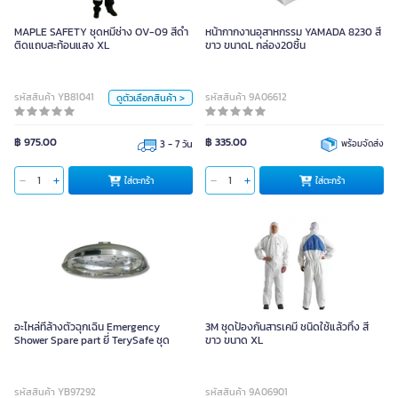
MAPLE SAFETY ชุดหมีช่าง OV-09
สีดำ ติดแถบสะท้อนแสง XL
MAPLE SAFETY ชุดหมีช่าง OV-09 สีดำ
หน้ากากงานอุสาหกรรม YAMADA 8230 สี
ติดแถบสะท้อนแสง XL
ขาว ขนาดL กล่อง20ชิ้น
หน่วย
รหัสสินค้า YB81041
รหัสสินค้า 9A06612
ดูตัวเลือกสินค้า >
ชุด
ขนาด
฿ 975.00
฿ 335.00
3 - 7 วัน
พร้อมจัดส่ง
2XL
XL
L
M
ใส่ตะกร้า
ใส่ตะกร้า
ใส่ตะกร้า
อะไหล่ที่ล้างตัวฉุกเฉิน Emergency
3M ชุดป้องกันสารเคมี ชนิดใช้แล้วทิ้ง สี
Shower Spare part ยี่ TerySafe ชุด
ขาว ขนาด XL
รหัสสินค้า YB97292
รหัสสินค้า 9A06901