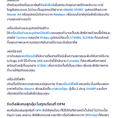
ไลฟ์สไตล์
สำหรับองค์กรที่มองหาสินค้า
ไลฟ์สไตล์
เพื่อยกระดับคุณภาพชีวิตพนักงาน เรามี
โซลูชันครบวงจร ไม่ว่าจะเป็นอุปกรณ์กีฬาจาก
GRAND SPORT
, อุปกรณ์ศิลปะจาก
Master Art
หรืออุปกรณ์เดินทางจาก
Retekess
เพื่อตอบโจทย์ทุกไลฟ์สไตล์ของทีม
งานคุณอย่างลงตัว
เครื่องมือช่างและอุปกรณ์ก่อสร้าง
ให้
เครื่องมือช่างและอุปกรณ์ก่อสร้าง
ของคุณทำงานเต็มประสิทธิภาพด้วยปลั๊กไฟและ
สายไฟ
Toshino
หลอดไฟ
Philips
อุปกรณ์ห้องน้ำ
STIEBEL ELTRON
ที่ตอบโจทย์
ทั้งคุณภาพและความปลอดภัยในการใช้งานระดับมืออาชีพ
เฟอร์นิเจอร์
เรานำเสนอ
เฟอร์นิเจอร์
สำนักงานที่ผสานดีไซน์เพื่อความสบายและฟังก์ชันการใช้งาน
ระดับสูง อาทิ โต๊ะทำงาน
ONE
และเก้าอี้สำนักงาน
Furradec
ที่ส่งเสริมสรีรศาสตร์
พร้อมด้วยตู้เก็บเอกสาร
ICONIC
เพื่อการจัดเก็บที่เป็นระเบียบ เพิ่มประสิทธิภาพการ
ทำงานให้ธุรกิจของคุณ
เครื่องใช้ไฟฟ้า
เติมเต็มชีวิตสะดวกสบายและมีคุณภาพ ด้วย
เครื่องใช้ไฟฟ้า
ครบครัน ทั้งเครื่องฟอก
อากาศในบ้าน
Xiaomi
, พัดลมไอเย็น
มาสเตอร์คูล
, ตู้เย็น 2 ประตู
SHARP
และอื่นๆ
เลือกสรรได้ตามไลฟ์สไตล์ของคุณ
รับดีลพิเศษสุดคุ้ม ในทุกเดือนที่ OFM
พบกับข้อเสนอสุดคุ้มที่
OFM
จัดให้ทุกเดือน ที่ใช้ได้ทันทีผ่านหน้าเว็บไซต์ ไม่ว่าจะเป็น
Flash Sale ลดแรง สิทธิพิเศษเฉพาะสมาชิก หรือดีลพิเศษจาก
OFM Mall
ที่คัดสรร