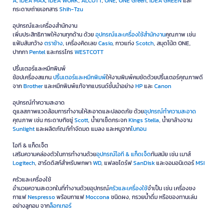
A
,
IDEA MAX
,
IDEA WORK
,
ALCOTT
,
ONE
,
ONE Green
,
IDEA GREEN
และ
กระดาษถ่ายเอกสาร
Shih-Tzu
อุปกรณ์และเครื่องสำนักงาน
เพิ่มประสิทธิภาพให้งานทุกด้าน ด้วย
อุปกรณ์และเครื่องใช้สำนักงาน
คุณภาพ เช่น
แฟ้มสันกว้าง
ตราช้าง
, เครื่องคิดเลข
Casio
, กาวแท่ง
Scotch
, สมุดโน้ต ONE,
ปากกา
Pentel
และกรรไกร
WESTCOTT
ปริ้นเตอร์และหมึกพิมพ์
ช้อปเครื่องสแกน
ปริ้นเตอร์และหมึกพิมพ์
ให้งานพิมพ์คมชัดด้วยปริ้นเตอร์คุณภาพดี
จาก
Brother
และหมึกพิมพ์แท้จากแบรนด์ชั้นนำอย่าง
HP
และ
Canon
อุปกรณ์ทำความสะอาด
ดูแลสภาพแวดล้อมการทำงานให้สะอาดและปลอดภัย ด้วย
อุปกรณ์ทำความสะอาด
คุณภาพ เช่น กระดาษทิชชู่
Scott
, น้ำยาเช็ดกระจก
Kings Stella
, น้ำยาล้างจาน
Sunlight
และผลิตภัณฑ์กำจัดมด แมลง และหนูจาก
ไบกอน
ไอที & แก็ดเจ็ต
เสริมความคล่องตัวในการทำงานด้วย
อุปกรณ์ไอที & แก็ดเจ็ด
ทันสมัย เช่น เมาส์
Logitech
, ฮาร์ดดิสก์สำหรับพกพา
WD
, แฟลชไดร์ฟ
SanDisk
และจอมอนิเตอร์
MSI
ครัวและเครื่องใช้
อำนวยความสะดวกในที่ทำงานด้วยอุปกรณ์
ครัวและเครื่องใช้
จำเป็น เช่น เครื่องชง
กาแฟ
Nespresso
พร้อมกาแฟ
Moccona
ชนิดผง, กรวยน้ำดื่ม หรือของทานเล่น
อย่างลูกอม จาก
ล็อกเกอร์