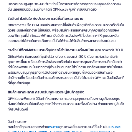
เครดิตเทอมสูงสุด 30-60 วัน* ช่วยให้การบริหารจัดการธุรกิจของคุณคล่องตัวยิ่ง
เรามีบริการจัดส่งรวดเร็วทั่วประเทศ ราคายุติธรรม และโปรโมชั่นพิเศษ
ขึ้น เลือกช้อปออนไลน์ง่ายๆ ได้ที่ OFM.co.th คุ้มค่า ครบจบที่เดียว!
มากมาย พร้อมช่องทางการสั่งซื้อออนไลน์ที่สะดวกสบาย ทำให้คุณช้อปปิ้ง
ได้ง่ายเพียงปลายนิ้ว
รับสินค้าไวทันใจ กับประสบการณ์ซื้อที่สะดวกสบาย
Officemate หรือ OFM มอบประสบการณ์ซื้อสินค้าเพื่อธุรกิจที่สะดวกและรวดเร็วทันใจ
สั่งซื้อชุด PPE กับ
OFM
วันนี้ เพื่อความปลอดภัยที่คุณและทีมงานสมควรได้
ด้วยระบบสั่งซื้อที่ง่าย ไม่ซับซ้อน พร้อมสินค้าหลากหลายครบทุกความต้องการของ
รับ พร้อมรับสิทธิพิเศษเครดิตเทอมสูงสุด 60 วัน* และจัดส่งฟรีทั่วไทย* ดู
ออฟฟิศคุณที่สำคัญออฟฟิศเมทยังมีบริการจัดส่งฟรีทั่วประเทศ* ให้คุณประหยัด
โปรโมชั่นและข้อเสนอพิเศษเพิ่มเติมได้ที่
เวลาและค่าใช้จ่ายในการเดินทาง มั่นใจได้ว่าจะได้รับสินค้าตรงเวลาอย่างแน่นอน
https://www.ofm.co.th/discount-coupon
วางใจ OfficeMate แบรนด์อุปกรณ์สำนักงาน เครื่องเขียน คุณภาพกว่า 30 ปี
*เงื่อนไขเป็นไปตามที่บริษัทฯ กำหนด
OfficeMate คือแบรนด์ที่ธุรกิจไว้วางใจมาตลอดกว่า 30 ปี ด้วยการคัดเลือกสินค้า
คุณภาพเยี่ยม พร้อมบริการจัดส่งรวดเร็วทันใจ และการดูแลหลังการขายที่เหนือกว่า
ทำให้ออฟฟิศเมทเป็นมากกว่าผู้จำหน่ายอุปกรณ์สำนักงาน เราคือพันธมิตรที่เข้าใจและ
พร้อมสนับสนุนทุกธุรกิจให้เติบโตอย่างราบรื่น หากคุณกำลังมองหาสินค้าเพื่อ
สำนักงานที่พร้อมด้วยสินค้าและบริการครบวงจร มั่นใจได้เลยว่า OFM จะเป็นตัวเลือกที่
ดีที่สุดสำหรับคุณ
สินค้าหลากหลาย ครบครันทุกหมวดหมู่สินค้าธุรกิจ
OFM (ออฟฟิศเมท) มีสินค้าที่หลากหลาย ครอบคลุมทุกความต้องการธุรกิจของคุณ
ตั้งแต่สำนักงานไปจนถึงอุปกรณ์ทำความสะอาดและเครื่องมือช่าง ด้วยหมวดหมู่สินค้า
ที่ครบครันดังนี้
สินค้ากระดาษ
ตอบโจทย์ทุกงานเอกสารด้วย
กระดาษ
คุณภาพเยี่ยมจากแบรนด์ชั้นนำ เช่น
Double