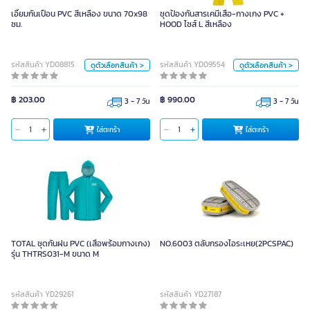
70x98 ซม.
HOOD ไซส์ L สีเหลือง
เอี๊ยมกันเปื้อน PVC สีเหลือง ขนาด 70x98
ชุดป้องกันสารเคมีเสื้อ-กางเกง PVC +
ซม.
HOOD ไซส์ L สีเหลือง
สี
ขนาด
รหัสสินค้า YD08815
รหัสสินค้า YD09554
ดูตัวเลือกสินค้า >
ดูตัวเลือกสินค้า >
เหลือง
น้ำเงิน
L
XL
หน่วย
หน่วย
฿ 203.00
฿ 990.00
3 - 7 วัน
3 - 7 วัน
ชุด
ชุด
ใส่ตะกร้า
ใส่ตะกร้า
ใส่ตะกร้า
ใส่ตะกร้า
TOTAL ชุดกันฝน PVC (เสื้อพร้อมกางเกง)
NO.6003 ตลับกรองไอระเหย(2PCSPAC)
รุ่น THTRS031-M ขนาด M
รหัสสินค้า YD29261
รหัสสินค้า YD27187