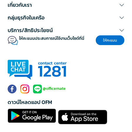
การจัดการกับวัสดุอันตราย การเข้าพื้นที่ปนเปื้อน หรือสถานการณ์ฉุกเฉินที่
เกี่ยวกับเรา
ต้องการความปลอดภัยสูงสุด มักมาพร้อมกับหมวกคลุม ถุงมือ และถุงเท้า
ติดในตัว
กลุ่มธุรกิจในเครือ
5. ชุด PPE แบบแยกชิ้น (Separable PPE)
บริการ/สิทธิประโยชน์
ชุดแบบแยกชิ้นช่วยให้คุณสามารถปรับเปลี่ยนและเลือกใช้เฉพาะส่วนที่
จำเป็นได้ตามลักษณะงาน เพิ่มความคล่องตัวและความสะดวกสบายในการ
ให้คะแนนประสบการณ์ใช้งานเว็บไซต์ที่นี่
ให้คะแนน
เคลื่อนไหว เหมาะกับงานที่ไม่ต้องการการป้องกันแบบเต็มรูปแบบ หรืองานที่
ต้องการถอดสวมบ่อยครั้ง
วิธีเลือกซื้อชุด PPE ให้เหมาะสมกับงาน
การเลือกชุด ppe ที่เหมาะสมไม่ใช่แค่เรื่องของราคา แต่ต้องคำนึงถึง
ประสิทธิภาพในการป้องกันและความปลอดภัยเป็นหลัก นี่คือเคล็ดลับในการ
เลือกซื้อ:
@officemate
ประเมินความเสี่ยงในสถานที่ทำงาน - ระบุว่างานของคุณมีอันตราย
ประเภทใด เช่น สารเคมี ฝุ่นละออง หรือเชื้อโรค เพื่อเลือกชุดที่ตรงกับ
ความต้องการ
ดาวน์โหลดแอป OFM
ตรวจสอบมาตรฐานและการรับรอง - เลือก PPE suit ที่ผ่านการ
รับรองตามมาตรฐานสากล เช่น EN, ANSI, หรือมาตรฐานไทย เพื่อ
ความมั่นใจในคุณภาพ
วัสดุและความทนทาน - พิจารณาวัสดุที่ใช้ผลิต เช่น Tyvek, SMS, หรือ
PVC ซึ่งแต่ละชนิดมีคุณสมบัติการป้องกันที่แตกต่างกัน