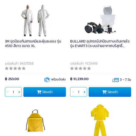
3M ชุดป้องกันสารเคมีและฝุ่นละออง รุ่น
BULLARD อุปกรณ์ปกป้องทางเดินหายใจ
4510 สีขาว ขนาด XL
รุ่น EVART3 (ระบบจ่ายอากาศบริสุทธิ์
PAPR)
รหัสสินค้า 9A07058
รหัสสินค้า YC51449
฿ 253.00
฿ 51,239.00
พร้อมจัดส่ง
3 - 7 วัน
ใส่ตะกร้า
ใส่ตะกร้า
เอี๊ยมกันเปื้อน PVC สีเหลือง ขนาด
ชุดป้องกันสารเคมีเสื้อ-กางเกง PVC +