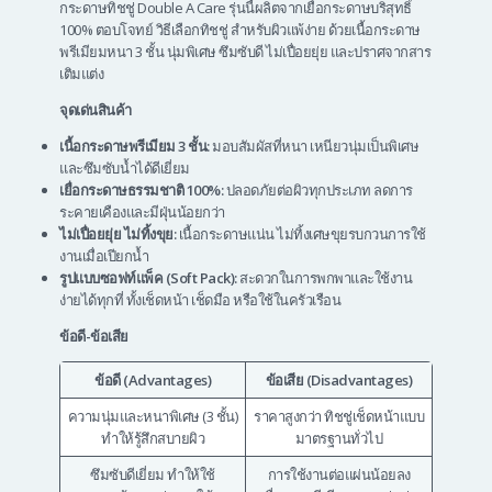
กระดาษทิชชู่ Double A Care รุ่นนี้ผลิตจากเยื่อกระดาษบริสุทธิ์
100% ตอบโจทย์ วิธีเลือกทิชชู่ สำหรับผิวแพ้ง่าย ด้วยเนื้อกระดาษ
พรีเมียมหนา 3 ชั้น นุ่มพิเศษ ซึมซับดี ไม่เปื่อยยุ่ย และปราศจากสาร
เติมแต่ง
จุดเด่นสินค้า
เนื้อกระดาษพรีเมียม 3 ชั้น:
มอบสัมผัสที่หนา เหนียวนุ่มเป็นพิเศษ
และซึมซับน้ำได้ดีเยี่ยม
เยื่อกระดาษธรรมชาติ 100%:
ปลอดภัยต่อผิวทุกประเภท ลดการ
ระคายเคืองและมีฝุ่นน้อยกว่า
ไม่เปื่อยยุ่ย ไม่ทิ้งขุย:
เนื้อกระดาษแน่น ไม่ทิ้งเศษขุยรบกวนการใช้
งานเมื่อเปียกน้ำ
รูปแบบซอฟท์แพ็ค (Soft Pack):
สะดวกในการพกพาและใช้งาน
ง่ายได้ทุกที่ ทั้งเช็ดหน้า เช็ดมือ หรือใช้ในครัวเรือน
ข้อดี-ข้อเสีย
ข้อดี (Advantages)
ข้อเสีย (Disadvantages)
ความนุ่มและหนาพิเศษ (3 ชั้น)
ราคาสูงกว่า ทิชชู่เช็ดหน้าแบบ
ทำให้รู้สึกสบายผิว
มาตรฐานทั่วไป
ซึมซับดีเยี่ยม ทำให้ใช้
การใช้งานต่อแผ่นน้อยลง