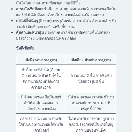
มั่นใจในความสะอาดเพื่อสุขอนามัยที่ดีขึ้น
สารสกัดเชียบัตเตอร์:
เนื้อกระดาษถูกผสมผสานด้วยสารสกัดเชียบัต
เตอร์ ทำให้สัมผัสอ่อนโยน ไม่ระคายเคืองผิวแม้ผิวบอบบาง
กล่องดีไซน์หรู (Decor):
บรรจุภัณฑ์สวยงาม มีสไตล์ เหมาะสำหรับ
วางประดับเพื่อตกแต่งบ้านหรือที่ทำงาน
คุ้มค่าและหนานุ่ม:
กระดาษหนา 2 ชั้น ดูดซับความชื้นได้ดี และ
บรรจุถึง 135 แผ่นต่อกล่อง (แพ็ค 3 กล่อง)
ข้อดี-ข้อเสีย
ข้อดี (Advantages)
ข้อเสีย (Disadvantages)
ยับยั้งแบคทีเรียได้ (Germ
Clear) เหมาะสำหรับใช้ใน
ความหนา 2 ชั้น อาจซึมซับ
สภาพแวดล้อมที่ต้องการ
น้อยกว่ารุ่น 3 ชั้น
ความสะอาด
มีส่วนผสมของเชียบัตเตอร์
มีส่วนผสมของสารสกัด ซึ่งบาง
ทำให้ผิวนุ่มและลดการ
คนอาจต้องการกระดาษที่
เสียดสี/ระคายเคือง
บริสุทธิ์ 100%
กล่องสวยงาม เหมาะสำหรับ
ไม่เหมาะกับการพกพา รูปแบบ
ใช้เป็นของตกแต่งบนโต๊ะหรือ
กล่องบรรจุภัณฑ์มีขนาดใหญ่
เคาน์เตอร์
กว่าแบบซอฟท์แพ็ค