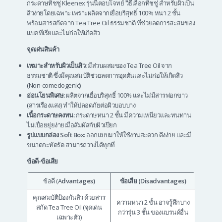
กระดาษทิชชู่ Kleenex รุ่นนี้ตอบโจทย์ วิธีเลือกทิชชู่ สำหรับผิวเป็น
สิวง่ายโดยเฉพาะ เพราะผลิตจากเยื่อบริสุทธิ์ 100% หนา 2 ชั้น
พร้อมสารสกัดจาก Tea Tree Oil ธรรมชาติ ที่ช่วยลดการสะสมของ
แบคทีเรียและไม่ก่อให้เกิดสิว
จุดเด่นสินค้า
เหมาะสำหรับผิวเป็นสิว:
มีส่วนผสมของ Tea Tree Oil จาก
ธรรมชาติ ซึ่งมีคุณสมบัติช่วยลดการอุดตันและไม่ก่อให้เกิดสิว
(Non-comedogenic)
อ่อนโยนพิเศษ:
ผลิตจากเยื่อบริสุทธิ์ 100% และไม่มีสารฟอกขาว
(สารเรืองแสง) ทำให้ปลอดภัยต่อผิวบอบบาง
เนื้อกระดาษคงทน:
กระดาษหนา 2 ชั้น มีความเหนียวและทนทาน
ไม่เปื่อยยุ่ยง่ายเมื่อสัมผัสกับผิวเปียก
รูปแบบกล่อง Soft Box:
ออกแบบมาให้ใช้งานสะดวก ดึงง่าย และมี
ขนาดกะทัดรัด สามารถวางได้ทุกที่
ข้อดี-ข้อเสีย
ข้อดี (A
dvantages)
ข้อเสีย (Disadvantages)
คุณสมบัติป้องกันสิว ด้วยสาร
ความหนา 2 ชั้น อาจรู้สึกบาง
สกัด Tea Tree Oil (จุดเด่น
กว่ารุ่น 3 ชั้น ของแบรนด์อื่น
เฉพาะตัว)