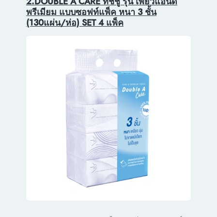
2.DOUBLE A CARE ทิชชู รุ่น เพียวแอนด์
พรีเมียม แบบซอฟท์แพ็ค หนา 3 ชั้น
(130แผ่น/ห่อ) SET 4 แพ็ค