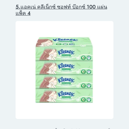
5.แอคเน่ คลีเน็กซ์ ซอฟท์ บ๊อกซ์ 100 แผ่น
แพ็ค 4