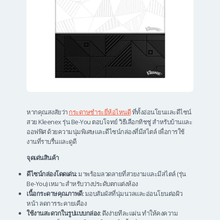
หากคุณสงสัยว่า
กระดาษชำระยี่ห้อไหนดี
ที่ทั้งอ่อนโยนและดีไซน์
สวย Kleenex รุ่น Be-You ตอบโจทย์ วิธีเลือกทิชชู่ สำหรับบ้านและ
ออฟฟิศ ด้วยความนุ่มพิเศษและดีไซน์กล่องที่มีสไตล์ เพื่อการใช้
งานที่ราบรื่นและดูดี
จุดเด่นสินค้า
ดีไซน์กล่องโดดเด่น:
มาพร้อมลวดลายที่สวยงามและมีสไตล์ (รุ่น
Be-You) เหมาะสำหรับวางประดับตกแต่งห้อง
เนื้อกระดาษคุณภาพดี:
มอบสัมผัสที่นุ่มนวลและอ่อนโยนต่อผิว
หน้า ลดการระคายเคือง
ใช้งานสะดวกในรูปแบบกล่อง:
ดึงง่ายทีละแผ่น ทำให้คงความ