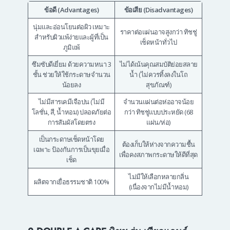
ข้อดี (Advantages)
ข้อเสีย (Disadvantages)
นุ่มและอ่อนโยนต่อผิว เหมาะ
ราคาต่อแผ่นอาจสูงกว่า ทิชชู่
สำหรับผิวแพ้ง่ายและผู้ที่เป็น
เช็ดหน้าทั่วไป
ภูมิแพ้
ซึมซับดีเยี่ยม ด้วยความหนา 3
ไม่ได้เน้นคุณสมบัติย่อยสลาย
ชั้น ช่วยให้ใช้กระดาษจำนวน
น้ำ (ไม่ควรทิ้งลงในโถ
น้อยลง
สุขภัณฑ์)
ไม่มีสารเคมีเจือปน (ไม่มี
จำนวนแผ่นต่อห่ออาจน้อย
โลชั่น, สี, น้ำหอม) ปลอดภัยต่อ
กว่า ทิชชู่แบบประหยัด (68
การสัมผัสโดยตรง
แผ่น/ห่อ)
เป็นกระดาษเช็ดหน้าโดย
ต้องเก็บให้ห่างจากความชื้น
เฉพาะ ป้องกันการเป็นขุยเมื่อ
เพื่อคงสภาพกระดาษให้ดีที่สุด
เช็ด
ไม่มีให้เลือกหลายกลิ่น
ผลิตจากเยื่อธรรมชาติ 100%
(เนื่องจากไม่มีน้ำหอม)