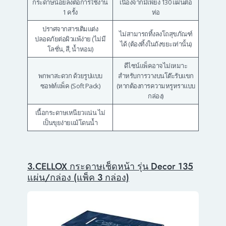
กระดาษน้อยลงต่อการใช้งาน
เนื่องจากมีเพียง 130 แผ่นต่อ
1 ครั้ง
ห่อ
ปราศจากสารเติมแต่ง
ไม่สามารถทิ้งลงโถสุขภัณฑ์
ปลอดภัยต่อผิวแพ้ง่าย (ไม่มี
ได้ (ต้องทิ้งในถังขยะเท่านั้น)
โลชั่น, สี, น้ำหอม)
ดีไซน์แพ็คอาจไม่เหมาะ
พกพาสะดวก ด้วยรูปแบบ
สำหรับการวางบนโต๊ะรับแขก
ซอฟท์แพ็ค (Soft Pack)
(หากต้องการความหรูหราแบบ
กล่อง)
เนื้อกระดาษเหนียวแน่น ไม่
เป็นขุยง่ายแม้โดนน้ำ
3.CELLOX กระดาษเช็ดหน้า รุ่น Decor 135
แผ่น/กล่อง (แพ็ค 3 กล่อง)