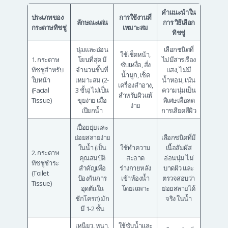
คำแนะนำใน
ประเภทของ
การใช้งานที่
ลักษณะเด่น
การ วิธีเลือก
กระดาษทิชชู่
เหมาะสม
ทิชชู่
นุ่มและอ่อน
เลือกชนิดที่
ใช้เช็ดหน้า,
1. กระดาษ
โยนที่สุด มี
ไม่มีสารเรือง
ซับเหงื่อ, สั่ง
ทิชชู่สำหรับ
จำนวนชั้นที่
แสง, ไม่มี
น้ำมูก, เช็ด
ใบหน้า
เหมาะสม (2-
น้ำหอม, เน้น
เครื่องสำอาง,
(Facial
3 ชั้น) ไม่เป็น
ความนุ่มเป็น
สำหรับผิวแพ้
Tissue)
ขุยง่าย เมื่อ
พิเศษเพื่อลด
ง่าย
เปียกน้ำ
การเสียดสีผิว
เปื่อยยุ่ยและ
ย่อยสลายง่าย
เลือกชนิดที่มี
ในน้ำ (เป็น
ใช้ทำความ
เนื้อสัมผัส
2. กระดาษ
คุณสมบัติ
สะอาด
อ่อนนุ่ม ไม่
ทิชชู่ชำระ
สำคัญเพื่อ
ร่างกายหลัง
บาดผิว และ
(Toilet
ป้องกันการ
เข้าห้องน้ำ
ตรวจสอบว่า
Tissue)
อุดตันใน
โดยเฉพาะ
ย่อยสลายได้
ชักโครก) มัก
จริง ในน้ำ
มี 1-2 ชั้น
เหนียว, หนา,
ใช้ซับน้ำและ