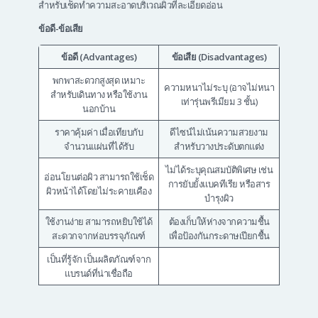
สำหรับเช็ดทำความสะอาดบริเวณผิวที่ละเอียดอ่อน
ข้อดี-ข้อเสีย
ข้อดี (Advantages)
ข้อเสีย (Disadvantages)
พกพาสะดวกสูงสุด เหมาะ
ความหนาไม่ระบุ (อาจไม่หนา
สำหรับเดินทาง หรือใช้งาน
เท่ารุ่นพรีเมียม 3 ชั้น)
นอกบ้าน
ราคาคุ้มค่า เมื่อเทียบกับ
ดีไซน์ไม่เน้นความสวยงาม
จำนวนแผ่นที่ได้รับ
สำหรับวางประดับตกแต่ง
ไม่ได้ระบุคุณสมบัติพิเศษ เช่น
อ่อนโยนต่อผิว สามารถใช้เช็ด
การยับยั้งแบคทีเรีย หรือสาร
ผิวหน้าได้โดยไม่ระคายเคือง
บำรุงผิว
ใช้งานง่าย สามารถหยิบใช้ได้
ต้องเก็บให้ห่างจากความชื้น
สะดวกจากห่อบรรจุภัณฑ์
เพื่อป้องกันกระดาษเปียกชื้น
เป็นที่รู้จัก เป็นผลิตภัณฑ์จาก
แบรนด์ที่น่าเชื่อถือ