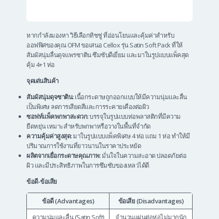
หากกำลังมองหา วิธีเลือกทิชชู่ ที่อ่อนโยนและคุ้มค่าสำหรับ
ออฟฟิศของคุณ OFM ขอเสนอ Cellox รุ่น Satin Soft Pack ที่ให้
สัมผัสนุ่มลื่นดุจแพรซาติน ซึมซับดีเยี่ยม และมาในรูปแบบแพ็คสุด
คุ้ม 4+1 ห่อ
จุดเด่นสินค้า
สัมผัสนุ่มดุจซาติน:
เนื้อกระดาษถูกออกแบบให้มีความนุ่มและลื่น
เป็นพิเศษ ลดการเสียดสีและการระคายเคืองต่อผิว
ซอฟท์แพ็คพกพาสะดวก:
บรรจุในรูปแบบห่อพลาสติกที่มีความ
ยืดหยุ่น เหมาะสำหรับพกพาหรือวางในพื้นที่จำกัด
ความคุ้มค่าสูงสุด:
มาในรูปแบบแพ็คพิเศษ 4 ห่อ แถม 1 ห่อ ทำให้มี
ปริมาณการใช้งานที่ยาวนานในราคาประหยัด
ผลิตจากเยื่อกระดาษคุณภาพ:
มั่นใจในความสะอาด ปลอดภัยต่อ
ผิว และมีประสิทธิภาพในการซึมซับของเหลวได้ดี
ข้อดี-ข้อเสีย
ข้อดี (Advantages)
ข้อเสีย (Disadvantages)
ความนุ่มและลื่น (Satin Soft)
จำนวนแผ่นต่อห่อไม่มากนัก