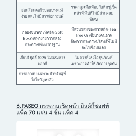
ราคาสูง เมื่อเทียบกับทิชชู่เช็ด
อ่อนโยนต่อผิวบอบบาง/แพ้
หน้าทั่วไปที่ไม่มีส่วนผสม
ง่าย และไม่มีสารก่อการแพ้
พิเศษ
มีส่วนผสมของสารสกัด (Tea
กล่องขนาดกะทัดรัด (Soft
Tree Oil) ซึ่งบางคนอาจ
Box) พกพาง่ายกว่ากล่อง
ต้องการกระดาษบริสุทธิ์ที่ไม่มี
กระดาษแข็งมาตรฐาน
อะไรเจือปนเลย
เยื่อบริสุทธิ์ 100% ไม่ผสมสาร
ไม่ควรทิ้งลงโถสุขภัณฑ์
ฟอกสี
เพราะอาจทำให้เกิดการอุดตัน
การออกแบบเฉพาะ สำหรับผู้ที่
ใส่ใจปัญหาสิว
6.PASEO กระดาษเช็ดหน้า มิลค์กี้ซอฟท์
แพ็ค 70 แผ่น 4 ชั้น แพ็ค 4