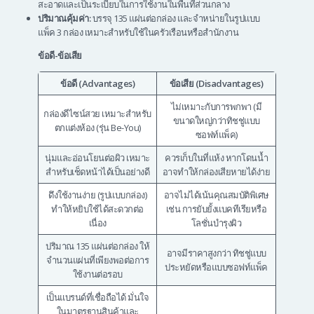
สะอาดและเป็นระเบียบในการใช้งานในพื้นที่ส่วนกลาง
ปริมาณคุ้มค่า:
บรรจุ 135 แผ่นต่อกล่อง และจำหน่ายในรูปแบบ
แพ็ค 3 กล่อง เหมาะสำหรับใช้ในครัวเรือนหรือสำนักงาน
ข้อดี-ข้อเสีย
ข้อดี (Advantages)
ข้อเสีย (Disadvantages)
ไม่เหมาะกับการพกพา (มี
กล่องดีไซน์สวย เหมาะสำหรับ
ขนาดใหญ่กว่าทิชชู่แบบ
ตกแต่งห้อง (รุ่น Be-You)
ซอฟท์แพ็ค)
นุ่มและอ่อนโยนต่อผิว เหมาะ
ควรเก็บในที่แห้ง หากโดนน้ำ
สำหรับเช็ดหน้าได้เป็นอย่างดี
อาจทำให้กล่องเสียหายได้ง่าย
ดึงใช้งานง่าย (รูปแบบกล่อง)
อาจไม่ได้เน้นคุณสมบัติพิเศษ
ทำให้หยิบใช้ได้สะดวกต่อ
เช่น การยับยั้งแบคทีเรียหรือ
เนื่อง
โลชั่นบำรุงผิว
ปริมาณ 135 แผ่นต่อกล่อง ให้
อาจมีราคาสูงกว่า ทิชชู่แบบ
จำนวนแผ่นที่เพียงพอต่อการ
ประหยัดหรือแบบซอฟท์แพ็ค
ใช้งานต่อรอบ
เป็นแบรนด์ที่เชื่อถือได้ มั่นใจ
ในมาตรฐานสินค้าและ