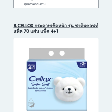
คุณภาพกระดาษ
8.CELLOX กระดาษเช็ดหน้า รุ่น ซาตินซอฟท์
แพ็ค 70 แผ่น แพ็ค 4+1