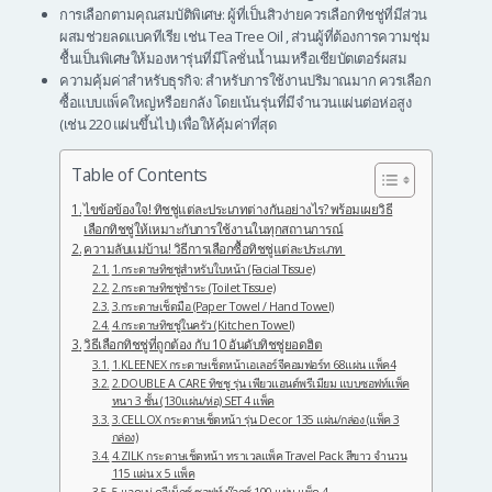
การเลือกตามคุณสมบัติพิเศษ: ผู้ที่เป็นสิวง่ายควรเลือกทิชชู่ที่มีส่วน
ผสมช่วยลดแบคทีเรีย เช่น Tea Tree Oil , ส่วนผู้ที่ต้องการความชุ่ม
ชื้นเป็นพิเศษให้มองหารุ่นที่มีโลชั่นน้ำนมหรือเชียบัตเตอร์ผสม
ความคุ้มค่าสำหรับธุรกิจ: สำหรับการใช้งานปริมาณมาก ควรเลือก
ซื้อแบบแพ็คใหญ่หรือยกลัง โดยเน้นรุ่นที่มีจำนวนแผ่นต่อห่อสูง
(เช่น 220 แผ่นขึ้นไป) เพื่อให้คุ้มค่าที่สุด
Table of Contents
ไขข้อข้องใจ! ทิชชู่แต่ละประเภทต่างกันอย่างไร? พร้อมเผยวิธี
เลือกทิชชู่ให้เหมาะกับการใช้งานในทุกสถานการณ์
ความลับแม่บ้าน! วิธีการเลือกซื้อทิชชู่แต่ละประเภท
1.กระดาษทิชชู่สำหรับใบหน้า (Facial Tissue)
2.กระดาษทิชชู่ชำระ (Toilet Tissue)
3.กระดาษเช็ดมือ (Paper Towel / Hand Towel)
4.กระดาษทิชชู่ในครัว (Kitchen Towel)
วิธีเลือกทิชชู่ที่ถูกต้อง กับ 10 อันดับทิชชู่ยอดฮิต
1.KLEENEX กระดาษเช็ดหน้าเอเลอร์จีคอมฟอร์ท 68แผ่น แพ็ค4
2.DOUBLE A CARE ทิชชู รุ่น เพียวแอนด์พรีเมียม แบบซอฟท์แพ็ค
หนา 3 ชั้น (130แผ่น/ห่อ) SET 4 แพ็ค
3.CELLOX กระดาษเช็ดหน้า รุ่น Decor 135 แผ่น/กล่อง (แพ็ค 3
กล่อง)
4.ZILK กระดาษเช็ดหน้า ทราเวลแพ็ค Travel Pack สีขาว จำนวน
115 แผ่น x 5 แพ็ค