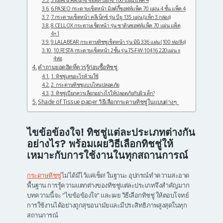
5.แอคเน่ คลีเน็กซ์ ซอฟท์ บ๊อกซ์ 100 แผ่น แพ็ค 4
6.PASEO กระดาษเช็ดหน้า มิลค์กี้ซอฟท์แพ็ค 70 แผ่น 4 ชั้น แพ็ค 4
7.กระดาษเช็ดหน้า คลีเน็กซ์ รุ่น บียู 135 แผ่น (แพ็ก 3 กล่อง)
8.CELLOX กระดาษเช็ดหน้า รุ่น ซาตินซอฟท์แพ็ค 70 แผ่น แพ็ค
4+1
9.LALABEAR กระดาษทิชชูเช็ดหน้า รุ่น มินิ 336 แผ่น (100 ห่อ/ลัง)
10.FESTA กระดาษเช็ดหน้า 2ชั้น รุ่น TS-F-W-10416 220แผ่น x
4ห่อ
คำถามยอดฮิตที่ควรรู้ก่อนซื้อทิชชู่
1. ทิชชู่เลขอะไรห้ามใช้
2. กระดาษทิชชูแบบไหนปลอดภัย
3. ทิชชู่เปียกควรเลือกอย่างไรให้ปลอดภัยกับผิวเด็ก?
Shade of Tissue paper วิธีเลือกกระดาษทิชชู่ในแบบต่างๆ
ไขข้อข้องใจ! ทิชชู่แต่ละประเภทต่างกัน
อย่างไร? พร้อมเผยวิธีเลือกทิชชู่ให้
เหมาะกับการใช้งานในทุกสถานการณ์
กระดาษทิชชู่
ไม่ได้มีไว้แค่เช็ด! ในฐานะ อุปกรณ์ทำความสะอาด
พื้นฐาน การรู้ความแตกต่างของทิชชู่แต่ละประเภทจึงสำคัญมาก
บทความนี้จะ “ไขข้อข้องใจ” และเผย วิธีเลือกทิชชู่ ให้ตอบโจทย์
การใช้งานได้อย่างถูกสุขอนามัยและมีประสิทธิภาพสูงสุดในทุก
สถานการณ์