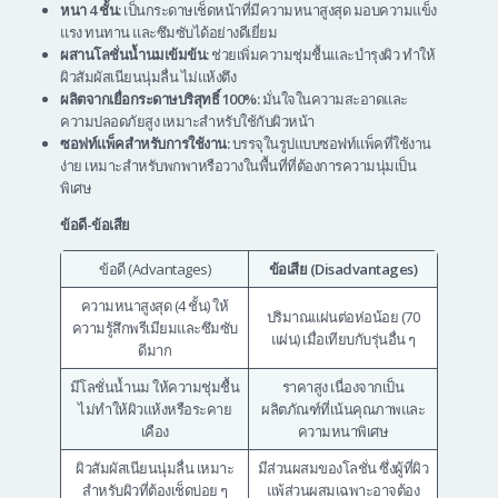
หนา 4 ชั้น:
เป็นกระดาษเช็ดหน้าที่มีความหนาสูงสุด มอบความแข็ง
แรง ทนทาน และซึมซับได้อย่างดีเยี่ยม
ผสานโลชั่นน้ำนมเข้มข้น:
ช่วยเพิ่มความชุ่มชื้นและบำรุงผิว ทำให้
ผิวสัมผัสเนียนนุ่มลื่น ไม่แห้งตึง
ผลิตจากเยื่อกระดาษบริสุทธิ์ 100%:
มั่นใจในความสะอาดและ
ความปลอดภัยสูง เหมาะสำหรับใช้กับผิวหน้า
ซอฟท์แพ็คสำหรับการใช้งาน:
บรรจุในรูปแบบซอฟท์แพ็คที่ใช้งาน
ง่าย เหมาะสำหรับพกพาหรือวางในพื้นที่ที่ต้องการความนุ่มเป็น
พิเศษ
ข้อดี-ข้อเสีย
ข้อดี (Advantages)
ข้อเสีย (Disadvantages)
ความหนาสูงสุด (4 ชั้น) ให้
ปริมาณแผ่นต่อห่อน้อย (70
ความรู้สึกพรีเมียมและซึมซับ
แผ่น) เมื่อเทียบกับรุ่นอื่น ๆ
ดีมาก
มีโลชั่นน้ำนม ให้ความชุ่มชื้น
ราคาสูง เนื่องจากเป็น
ไม่ทำให้ผิวแห้งหรือระคาย
ผลิตภัณฑ์ที่เน้นคุณภาพและ
เคือง
ความหนาพิเศษ
ผิวสัมผัสเนียนนุ่มลื่น เหมาะ
มีส่วนผสมของโลชั่น ซึ่งผู้ที่ผิว
สำหรับผิวที่ต้องเช็ดบ่อย ๆ
แพ้ส่วนผสมเฉพาะอาจต้อง