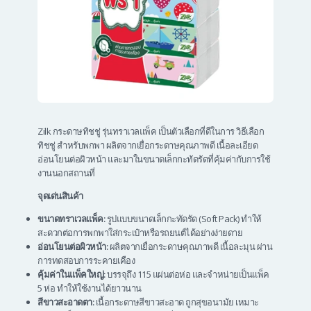
Zilk กระดาษทิชชู่ รุ่นทราเวลแพ็ค เป็นตัวเลือกที่ดีในการ วิธีเลือก
ทิชชู่ สำหรับพกพา ผลิตจากเยื่อกระดาษคุณภาพดี เนื้อละเอียด
อ่อนโยนต่อผิวหน้า และมาในขนาดเล็กกะทัดรัดที่คุ้มค่ากับการใช้
งานนอกสถานที่
จุดเด่นสินค้า
ขนาดทราเวลแพ็ค:
รูปแบบขนาดเล็กกะทัดรัด (Soft Pack) ทำให้
สะดวกต่อการพกพาใส่กระเป๋าหรือรถยนต์ได้อย่างง่ายดาย
อ่อนโยนต่อผิวหน้า:
ผลิตจากเยื่อกระดาษคุณภาพดี เนื้อละมุน ผ่าน
การทดสอบการระคายเคือง
คุ้มค่าในแพ็คใหญ่:
บรรจุถึง 115 แผ่นต่อห่อ และจำหน่ายเป็นแพ็ค
5 ห่อ ทำให้ใช้งานได้ยาวนาน
สีขาวสะอาดตา:
เนื้อกระดาษสีขาวสะอาด ถูกสุขอนามัย เหมาะ