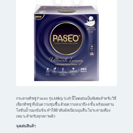
กระดาษทิชชู่ Paseo รุ่น Milkly Soft นี้โดดเด่นเป็นพิเศษสำหรับ วิธี
เลือกทิชชู่ ที่เน้นความชุ่มชื้น ด้วยความหนาถึง 4 ชั้น พร้อมผสาน
โลชั่นน้ำนมเข้มข้น ทำให้ผิวสัมผัสเนียนนุ่มลื่น ไม่ระคายเคือง
เหมาะสำหรับทุกสภาพผิว
จุดเด่นสินค้า