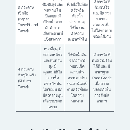
เลือกชนิดที่
ซึมซับสูง และ
เช็ดมือในห้อง
3. กระดาษ
ซึมซับเร็ว
ทนทาน ไม่
ครัวหรือ
เช็ดมือ
และมีความ
เปื่อยยุ่ยแม้
ห้องน้ำ
(Paper
หนาพอ
เปียกน้ำมาก
สาธารณะ,
Towel/Hand
สมควร เพื่อ
มักทำจาก
ใช้ในงาน
Towel)
ไม่ให้ขาดง่าย
เยื่อกระดาษที่
ทำความ
ขณะใช้งาน
แข็งแรงกว่า
สะอาดทั่วไป
หนาที่สุด, มี
ความเหนียว
ใช้ซับน้ำมัน
เลือกชนิดที่
และทนทาน
จากอาหาร
ทนความร้อน
สูง, มี
ทอด, เช็ด
ได้ดี และ มี
4. กระดาษ
คุณสมบัติใน
คราบน้ำ/
มาตรฐาน
ทิชชู่ในครัว
การ เช็ด
คราบสกปรก
Food Grade
(Kitchen
คราบไขมัน
บนเคาน์เตอร์,
เพื่อความ
Towel)
ได้ดีเยี่ยม มัก
งานครัวที่ต้อง
ปลอดภัยใน
มีลวดลายนูน
ใช้ความ
การสัมผัส
เพื่อช่วยขจัด
ทนทาน
อาหาร
คราบ