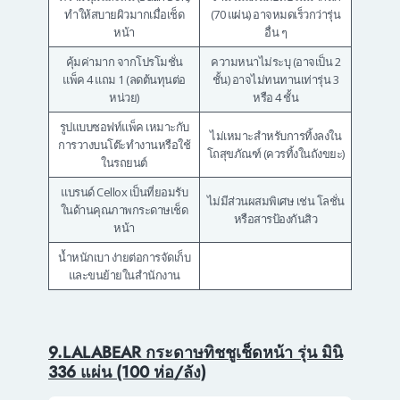
ทำให้สบายผิวมากเมื่อเช็ด
(70 แผ่น) อาจหมดเร็วกว่ารุ่น
หน้า
อื่น ๆ
คุ้มค่ามาก จากโปรโมชั่น
ความหนาไม่ระบุ (อาจเป็น 2
แพ็ค 4 แถม 1 (ลดต้นทุนต่อ
ชั้น) อาจไม่ทนทานเท่ารุ่น 3
หน่วย)
หรือ 4 ชั้น
รูปแบบซอฟท์แพ็ค เหมาะกับ
ไม่เหมาะสำหรับการทิ้งลงใน
การวางบนโต๊ะทำงานหรือใช้
โถสุขภัณฑ์ (ควรทิ้งในถังขยะ)
ในรถยนต์
แบรนด์ Cellox เป็นที่ยอมรับ
ไม่มีส่วนผสมพิเศษ เช่น โลชั่น
ในด้านคุณภาพกระดาษเช็ด
หรือสารป้องกันสิว
หน้า
น้ำหนักเบา ง่ายต่อการจัดเก็บ
และขนย้ายในสำนักงาน
9.LALABEAR กระดาษทิชชูเช็ดหน้า รุ่น มินิ
336 แผ่น (100 ห่อ/ลัง)