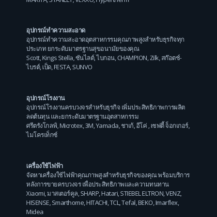
อุปกรณ์ทำความสะอาด
อุปกรณ์ทำความสะอาดอุตสาหกรรมคุณภาพสูงสำหรับธุรกิจทุก
ประเภท ยกระดับมาตรฐานสุขอนามัยของคุณ
Scott
,
Kings Stella
,
ซันไลต์
,
ไบกอน
,
CHAMPION
,
Zilk
,
สก๊อตช์-
ไบรต์
,
เป็ด
,
FESTA
,
SUNVO
อุปกรณ์โรงงาน
อุปกรณ์โรงงานครบวงจรสำหรับธุรกิจ เพิ่มประสิทธิภาพการผลิต
ลดต้นทุน และยกระดับมาตรฐานอุตสาหกรรม
ศรีตรังโกลฟ์
,
Microtex
,
3M
,
Yamada
,
ชาเก้
,
อีโค่
,
เซฟตี้ จ็อกเกอร์
,
ไมโครเท็กซ์
เครื่องใช้ไฟฟ้า
จัดหาเครื่องใช้ไฟฟ้าคุณภาพสูงสำหรับธุรกิจของคุณ พร้อมบริการ
หลังการขายครบวงจร เพื่อประสิทธิภาพและความทนทาน
Xiaomi
,
มาสเตอร์คูล
,
SHARP
,
Hatari
,
STIEBEL ELTRON
,
VENZ
,
HISENSE
,
Smarthome
,
HITACHI
,
TCL
,
Tefal
,
BEKO
,
Imarflex
,
Midea