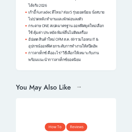
ได้จริง 2026
เก้าอี้ Furradec ดีไหม? ส่อง 5 รุ่นยอดนิยม นั่งสบาย
ไม่ปวดหลัง ทำงานและพักผ่อนลงตัว
กระดาษ ONE สเปคมาตรฐาน ออฟฟิศยุคใหม่เลือก
ใช้ คุ้มค่า ประหยัด พิมพ์ลื่นไม่ติดเครื่อง
อัปเดต สินค้าใหม่ OFM ส.ค. 69 รวมไอเทม IT &
อุปกรณ์ออฟฟิศ ยกระดับการทำงานให้สปีดอัพ
กาวลาเท็กซ์ คืออะไร? วิธีเลือกให้เหมาะกับงาน
พร้อมแนะนำกาวลาเท็กซ์ยอดนิยม
You May Also Like
How To
Reviews