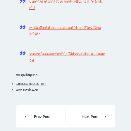
6 เทคนิคจดโน๊ตให้สวยและคลีน หยิบมาอ่านกี่ครั้งก็ไม่
เบื่อ!
เทคนิคเลือกสีปากกาจดเลคเชอร์ ‘ปากกาสีไหน ใช้จด
อะไรดี?’
รวมเทคนิคจดเลคเชอร์ยังไง ให้เปิดเทอมใหม่คะแนนสุด
ปัง!
ขอบคุณข้อมูลจาก
campus.campus-star.com
www.novabizz.com
Post
navigation
Prev
Next
Prev Post
Next Post
post:
post: