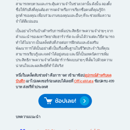
สามารถทบทวนและกระตุ้นความจำในช่วงเวลานั้น ดังนั้น ลองตั้ง
ชื่อให้กับสิ่งที่คุณต้องการจดจำหรือการเรียกชื่อคนที่คุณรู้จัก
ลูกค้าของคุณ เพื่อนร่วมงานของคุณและอื่นๆ ที่จะช่วยเพิ่มความ
จำได้ดีแน่นอน
เป็นอย่างไรกันบ้างสำหรับการเพิ่มประสิทธิภาพความจำง่ายๆ จาก
คำแนะนำของมหาวิทยาลัยฮาร์วาร์ด จะเห็นได้ว่าแต่ละวิธีสามารถ
ทำได้ไม่ยาก เป็นเคล็ดลับที่ง่ายต่อการฝึกฝนและยังเสริม
พัฒนาการได้เป็นอย่างดี เป็นเรื่องพื้นฐานในชีวิตประจำวันที่คุณ
สามารถเรียนรู้และจดจำได้อยู่เสมอ และนี่ก็เป็นเทคนิคการเพิ่ม
ประสิทธิภาพความจำสไตล์ฮาร์วาร์ดแบบง่ายๆ ที่เต็มไปด้วยความ
น่าสนใจและผลลัพธ์ที่ทำได้จริง!
หนึ่งในเคล็ดลับช่วยจำ คือการ ‘จด’ เข้ามาช้อป
อุปกรณ์สำหรับจด
บันทึก
เอาไปเลคเชอร์ก่อนสอบได้เลยที่
OfficeMate
ช้อปครบ 499
บาท ส่งฟรีทั่วประเทศ!
บทความแนะนำ