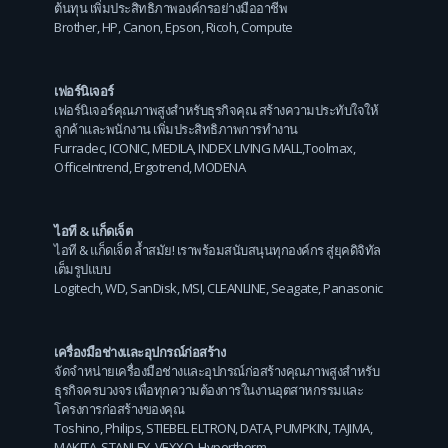
ต้นทุน เพิ่มประสิทธิภาพองค์กรอย่างมืออาชีพ
Brother
,
HP
,
Canon
,
Epson
,
Ricoh
,
Compute
เฟอร์นิเจอร์
เฟอร์นิเจอร์คุณภาพสูงสำหรับธุรกิจคุณ สร้างความประทับใจให้
ลูกค้าและพนักงาน เพิ่มประสิทธิภาพการทำงาน
Furradec
,
ICONIC
,
MEDILA
,
INDEX LIVING MALL
,
Toolmax
,
OfficeIntrend
,
Ergotrend
,
MODENA
ไอที & แก็ดเจ็ต
ไอที & แก็ดเจ็ต ล้ำสมัย! เราพร้อมสนับสนุนทุกองค์กร สู่ยุคดิจิทัล
เต็มรูปแบบ
Logitech
,
WD
,
SanDisk
,
MSI
,
CLEANLINE
,
Seagate
,
Panasonic
เครื่องมือช่างและอุปกรณ์ก่อสร้าง
จัดจำหน่ายเครื่องมือช่างและอุปกรณ์ก่อสร้างคุณภาพสูงสำหรับ
ธุรกิจครบวงจร เพื่อทุกความต้องการในงานอุตสาหกรรมและ
โครงการก่อสร้างของคุณ
Toshino
,
Philips
,
STIEBEL ELTRON
,
DATA
,
PUMPKIN
,
TAJIMA
,
MAKITA
,
STANLEY
,
VEXXO
,
Hypertherm