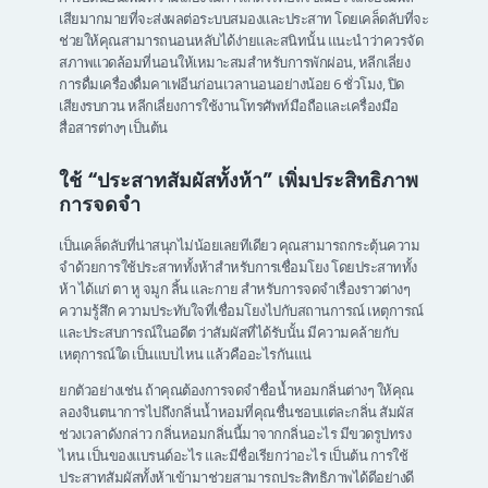
เสียมากมายที่จะส่งผลต่อระบบสมองและประสาท โดยเคล็ดลับที่จะ
ช่วยให้คุณสามารถนอนหลับได้ง่ายและสนิทนั้น แนะนำว่าควรจัด
สภาพแวดล้อมที่นอนให้เหมาะสมสำหรับการพักผ่อน, หลีกเลี่ยง
การดื่มเครื่องดื่มคาเฟอีนก่อนเวลานอนอย่างน้อย 6 ชั่วโมง, ปิด
เสียงรบกวน หลีกเลี่ยงการใช้งานโทรศัพท์มือถือและเครื่องมือ
สื่อสารต่างๆ เป็นต้น
ใช้
“
ประสาทสัมผัสทั้งห้า
”
เพิ่มประสิทธิภาพ
การจดจำ
เป็นเคล็ดลับที่น่าสนุกไม่น้อยเลยทีเดียว คุณสามารถกระตุ้นความ
จำด้วยการใช้ประสาททั้งห้าสำหรับการเชื่อมโยง โดยประสาททั้ง
ห้า ได้แก่ ตา หู จมูก ลิ้น และกาย สำหรับการจดจำเรื่องราวต่างๆ
ความรู้สึก ความประทับใจที่เชื่อมโยงไปกับสถานการณ์ เหตุการณ์
และประสบการณ์ในอดีต ว่าสัมผัสที่ได้รับนั้น มีความคล้ายกับ
เหตุการณ์ใด เป็นแบบไหน แล้วคืออะไรกันแน่
ยกตัวอย่างเช่น ถ้าคุณต้องการจดจำชื่อน้ำหอมกลิ่นต่างๆ ให้คุณ
ลองจินตนาการไปถึงกลิ่นน้ำหอมที่คุณชื่นชอบแต่ละกลิ่น สัมผัส
ช่วงเวลาดังกล่าว กลิ่นหอมกลิ่นนี้มาจากกลิ่นอะไร มีขวดรูปทรง
ไหน เป็นของแบรนด์อะไร และมีชื่อเรียกว่าอะไร เป็นต้น การใช้
ประสาทสัมผัสทั้งห้าเข้ามาช่วยสามารถประสิทธิภาพได้ดีอย่างดี