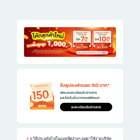
6 วิธีประหยัดไฟในออฟฟิศง่ายๆ ลดค่าใช้จ่ายบริษัท