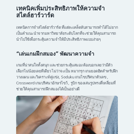
เทคนิคเพิ่มประสิทธิภาพให้ความจำ
สไตล์ฮาร์วาร์ด
เทคนิคการจำสไตล์ฮาร์วาร์ด ที่แต่ละเคล็ดลับสามารถทำได้ไม่ยาก
เป็นคำแนะนำจากมหาวิทยาลัยระดับโลกที่จะช่วยให้คุณสามารถ
นำไปใช้เพื่อกระตุ้นความจำให้มีประสิทธิภาพแบบง่ายๆ
“เล่นเกมฝึกสมอง” พัฒนาความจำ
เกมที่น่าสนใจทั้งสนุก และช่วยกระตุ้นสมอง ต้องบอกเลยว่ามีตัว
เลือกไม่น้อยเลยทีเดียว ไม่ว่าจะเป็น หมากรุก เกมยอดฮิตสำหรับฝึก
วางแผน และวิเคราะห์คู่แข่ง, Soduku เกมไขปริศนาตัวเลข ,
Crossword เกมปริศนาอักษรไขว้ , รูบิก ของเล่นรูปทรงสี่เหลี่ยมที่
ช่วยให้คุณสามารถฝึกสมองได้เป็นอย่างดี