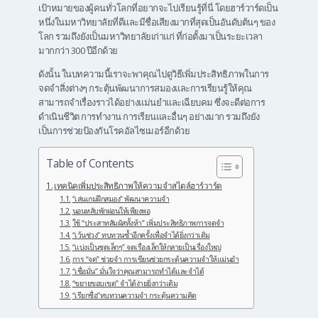
เป้าหมายของผู้คนทั่วโลกที่อยากจะไปเรียนรู้ที่นี่ โดยฮาร์วาร์ดเป็น
หนึ่งในมหาวิทยาลัยที่ดีและมีชื่อเสียงมากที่สุดเป็นอันดับต้นๆ ของ
โลก รวมถึงยังเป็นมหาวิทยาลัยเก่าแก่ ที่ก่อตั้งมาเป็นระยะเวลา
มากกว่า 300 ปีอีกด้วย
ดังนั้น ในบทความนี้เราจะพาคุณไปดูวิธีเพิ่มประสิทธิภาพในการ
จดจำสิ่งต่างๆ กระตุ้นพัฒนาการสมองและการเรียนรู้ให้คุณ
สามารถจำเรื่องราวได้อย่างแม่นยำและเฉียบคม ซึ่งจะดีต่อการ
ดำเนินชีวิต การทำงาน การเรียนและอื่นๆ อย่างมาก รวมถึงยัง
เป็นการช่วยป้องกันโรคอัลไซเมอร์อีกด้วย
Table of Contents
เทคนิคเพิ่มประสิทธิภาพให้ความจำสไตล์ฮาร์วาร์ด
“เล่นเกมฝึกสมอง” พัฒนาความจำ
นอนหลับพักผ่อนให้เพียงพอ
ใช้ “ประสาทสัมผัสทั้งห้า” เพิ่มประสิทธิภาพการจดจำ
“เว้นช่วง” ทบทวนซ้ำอีกครั้งเพื่อจำได้ยิ่งกว่าเดิม
“แบ่งเป็นชุดเล็กๆ” จดเรื่องเล็กให้กลายเป็นเรื่องใหญ่
การ “จด” ช่วยจำ การเขียนช่วยกระตุ้นความจำให้แม่นยำ
“เชื่อมั่น” มั่นใจว่าคุณสามารถทำได้และจำได้
“ขยายขอบเขต” จำได้ง่ายยิ่งกว่าเดิม
“เรียกชื่อ”ทบทวนความจำ กระตุ้นความคิด