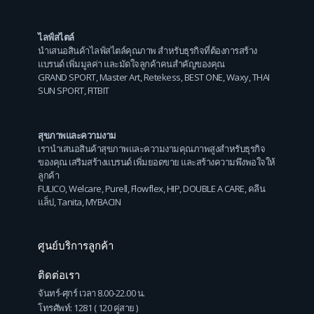
ไลฟ์สไตล์
นำเสนอสินค้าไลฟ์สไตล์คุณภาพ สำหรับธุรกิจที่ต้องการสร้าง
แบรนด์ เพิ่มมูลค่า และมัดใจลูกค้าคนสำคัญของคุณ
GRAND SPORT
,
Master Art
,
Retekess
,
BEST ONE
,
Waxy
,
THAI
SUN SPORT
,
FITBIT
สุขภาพและความงาม
เรานำเสนอสินค้าสุขภาพและความงามคุณภาพสูงสำหรับธุรกิจ
ของคุณ เสริมสร้างแบรนด์ เพิ่มยอดขาย และสร้างความพึงพอใจให้
ลูกค้า
FULICO
,
Welcare
,
Purell
,
Flowflex
,
HIP
,
DOUBLE A CARE
,
คลีน
แล็ป
,
Tanita
,
MYBACIN
ศูนย์บริการลูกค้า
ติดต่อเรา
จันทร์-ศุกร์ เวลา 8.00-22.00 น.
โทรศัพท์: 1281 ( 120 คู่สาย )