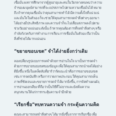
เชื่อมั่น ผลการศึกษาจากผู้สูงอายุและคนในวัยกลางคนพบว่า ความ
จำของมนุษย์สามารถที่จะแปรสภาพไปตามความเชื่อมั่นได้ หมาย
ถึง ถ้าหากคุณเชื่อมั่นว่าคุณสามารถทำได้ มีความตั้งใจที่แน่วแน่
และมั่นใจในตัวเอง ก็จะช่วยให้คุณสามารถจดจำสิ่งต่างๆ ออกมา
ได้อย่างมีประสิทธิภาพ และความจำก็จะไม่เสื่อมสภาพลงไปตาม
ช่วงวัยอย่างแน่นอน ดังนั้น ถ้าหากคุณต้องการที่จดจำสิ่งต่างๆ หรือ
กำลังกังวลกับการทำงาน การเรียน การเชื่อมั่นในตัวเอง ถือว่าเป็น
สิ่งที่ช่วยได้มากแน่นอน
“ขยายขอบเขต” จำได้ง่ายยิ่งกว่าเดิม
ลองเปลี่ยนรูปแบบการจดจำด้วยการอ่านในใจ มาเป็นการจดจำ
ด้วยการขยายขอบเขตของข้อมูล เพื่อให้คุณสามารถนำจดได้อย่าง
ดียิ่งขึ้น หนึ่งในเคล็ดลับที่ฮาร์วาร์ดแนะนำคือการขยายขอบเขต
เช่น การจดบันทึก หรือการวาดภาพประกอบ ให้คุณสามารถเห็น
ภาพที่ชัดเจนและขยายการจดจำได้มากยิ่งขึ้น, การจัดทำแผนผัง,
การอ่านออกเสียง ที่ถือว่าเป็นวิธีที่ไม่ยากและยังเพิ่มความ
สนุกสนานให้แก่การกระตุ้นความจำอีกด้วย
“เรียกชื่อ”ทบทวนความจำ กระตุ้นความคิด
คุณจะสามารถจดจำสิ่งต่างๆ ได้มากยิ่งขึ้นจากการเรียกชื่อ เพื่อ