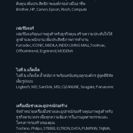
ต้นทุน เพิ่มประสิทธิภาพองค์กรอย่างมืออาชีพ
Brother
,
HP
,
Canon
,
Epson
,
Ricoh
,
Compute
เฟอร์นิเจอร์
เฟอร์นิเจอร์คุณภาพสูงสำหรับธุรกิจคุณ สร้างความประทับใจให้
ลูกค้าและพนักงาน เพิ่มประสิทธิภาพการทำงาน
Furradec
,
ICONIC
,
MEDILA
,
INDEX LIVING MALL
,
Toolmax
,
OfficeIntrend
,
Ergotrend
,
MODENA
ไอที & แก็ดเจ็ต
ไอที & แก็ดเจ็ต ล้ำสมัย! เราพร้อมสนับสนุนทุกองค์กร สู่ยุคดิจิทัล
เต็มรูปแบบ
Logitech
,
WD
,
SanDisk
,
MSI
,
CLEANLINE
,
Seagate
,
Panasonic
เครื่องมือช่างและอุปกรณ์ก่อสร้าง
จัดจำหน่ายเครื่องมือช่างและอุปกรณ์ก่อสร้างคุณภาพสูงสำหรับ
ธุรกิจครบวงจร เพื่อทุกความต้องการในงานอุตสาหกรรมและ
โครงการก่อสร้างของคุณ
Toshino
,
Philips
,
STIEBEL ELTRON
,
DATA
,
PUMPKIN
,
TAJIMA
,