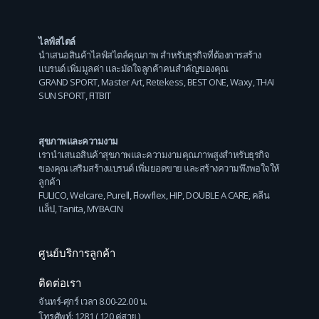
ไลฟ์สไตล์
นำเสนอสินค้าไลฟ์สไตล์คุณภาพ สำหรับธุรกิจที่ต้องการสร้าง
แบรนด์ เพิ่มมูลค่า และมัดใจลูกค้าคนสำคัญของคุณ
GRAND SPORT
,
Master Art
,
Retekess
,
BEST ONE
,
Waxy
,
THAI
SUN SPORT
,
FITBIT
สุขภาพและความงาม
เรานำเสนอสินค้าสุขภาพและความงามคุณภาพสูงสำหรับธุรกิจ
ของคุณ เสริมสร้างแบรนด์ เพิ่มยอดขาย และสร้างความพึงพอใจให้
ลูกค้า
FULICO
,
Welcare
,
Purell
,
Flowflex
,
HIP
,
DOUBLE A CARE
,
คลีน
แล็ป
,
Tanita
,
MYBACIN
ศูนย์บริการลูกค้า
ติดต่อเรา
จันทร์-ศุกร์ เวลา 8.00-22.00 น.
โทรศัพท์: 1281 ( 120 คู่สาย )