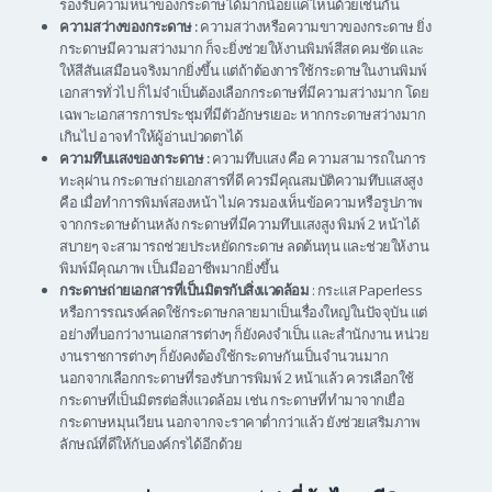
รองรับความหนาของกระดาษได้มากน้อยแค่ไหนด้วยเช่นกัน
ความสว่างของกระดาษ :
ความสว่างหรือความขาวของกระดาษ ยิ่ง
กระดาษมีความสว่างมาก ก็จะยิ่งช่วยให้งานพิมพ์สีสด คมชัด และ
ให้สีสันเสมือนจริงมากยิ่งขึ้น แต่ถ้าต้องการใช้กระดาษในงานพิมพ์
เอกสารทั่วไป ก็ไม่จำเป็นต้องเลือกกระดาษที่มีความสว่างมาก โดย
เฉพาะเอกสารการประชุมที่มีตัวอักษรเยอะ หากกระดาษสว่างมาก
เกินไป อาจทำให้ผู้อ่านปวดตาได้
ความทึบแสงของกระดาษ :
ความทึบแสง คือ ความสามารถในการ
ทะลุผ่าน กระดาษถ่ายเอกสารที่ดี ควรมีคุณสมบัติความทึบแสงสูง
คือ เมื่อทำการพิมพ์สองหน้า ไม่ควรมองเห็นข้อความหรือรูปภาพ
จากกระดาษด้านหลัง กระดาษที่มีความทึบแสงสูง พิมพ์ 2 หน้าได้
สบายๆ จะสามารถช่วยประหยัดกระดาษ ลดต้นทุน และช่วยให้งาน
พิมพ์มีคุณภาพ เป็นมืออาชีพมากยิ่งขึ้น
กระดาษถ่ายเอกสารที่เป็นมิตรกับสิ่งแวดล้อม
: กระแส Paperless
หรือการรณรงค์ลดใช้กระดาษกลายมาเป็นเรื่องใหญ่ในปัจจุบัน แต่
อย่างที่บอกว่างานเอกสารต่างๆ ก็ยังคงจำเป็น และสำนักงาน หน่วย
งานราชการต่างๆ ก็ยังคงต้องใช้กระดาษกันเป็นจำนวนมาก
นอกจากเลือกกระดาษที่รองรับการพิมพ์ 2 หน้าแล้ว ควรเลือกใช้
กระดาษที่เป็นมิตรต่อสิ่งแวดล้อม เช่น กระดาษที่ทำมาจากเยื่อ
กระดาษหมุนเวียน นอกจากจะราคาต่ำกว่าแล้ว ยังช่วยเสริมภาพ
ลักษณ์ที่ดีให้กับองค์กรได้อีกด้วย