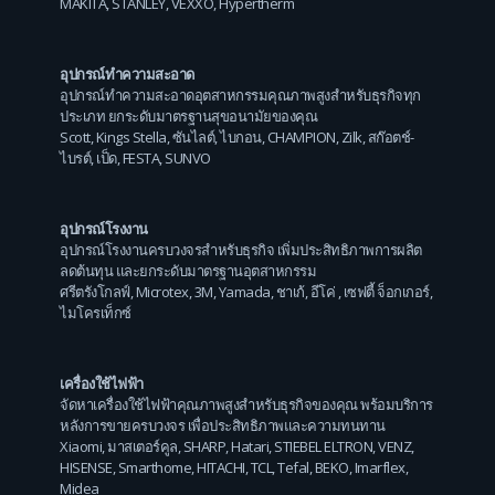
MAKITA
,
STANLEY
,
VEXXO
,
Hypertherm
อุปกรณ์ทำความสะอาด
อุปกรณ์ทำความสะอาดอุตสาหกรรมคุณภาพสูงสำหรับธุรกิจทุก
ประเภท ยกระดับมาตรฐานสุขอนามัยของคุณ
Scott
,
Kings Stella
,
ซันไลต์
,
ไบกอน
,
CHAMPION
,
Zilk
,
สก๊อตช์-
ไบรต์
,
เป็ด
,
FESTA
,
SUNVO
อุปกรณ์โรงงาน
อุปกรณ์โรงงานครบวงจรสำหรับธุรกิจ เพิ่มประสิทธิภาพการผลิต
ลดต้นทุน และยกระดับมาตรฐานอุตสาหกรรม
ศรีตรังโกลฟ์
,
Microtex
,
3M
,
Yamada
,
ชาเก้
,
อีโค่
,
เซฟตี้ จ็อกเกอร์
,
ไมโครเท็กซ์
เครื่องใช้ไฟฟ้า
จัดหาเครื่องใช้ไฟฟ้าคุณภาพสูงสำหรับธุรกิจของคุณ พร้อมบริการ
หลังการขายครบวงจร เพื่อประสิทธิภาพและความทนทาน
Xiaomi
,
มาสเตอร์คูล
,
SHARP
,
Hatari
,
STIEBEL ELTRON
,
VENZ
,
HISENSE
,
Smarthome
,
HITACHI
,
TCL
,
Tefal
,
BEKO
,
Imarflex
,
Midea