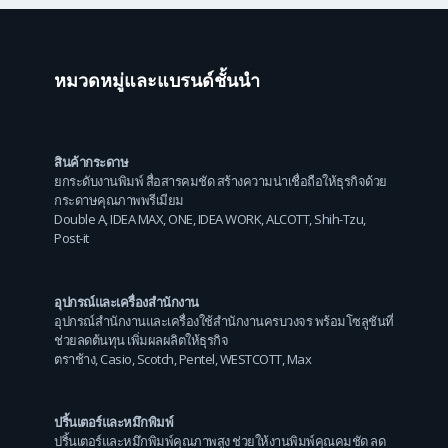
หมวดหมู่และแบรนด์ชั้นนำ
สินค้ากระดาษ
ยกระดับงานพิมพ์ สื่อสารคมชัด สร้างความน่าเชื่อถือให้ธุรกิจด้วย
กระดาษคุณภาพพรีเมียม
Double A
,
IDEA MAX
,
ONE
,
IDEA WORK
,
ALCOTT
,
Shih-Tzu
,
Post-it
อุปกรณ์และเครื่องสำนักงาน
อุปกรณ์สำนักงานและเครื่องใช้สำนักงานครบวงจร พร้อมโซลูชันที่
ช่วยลดต้นทุน เพิ่มผลผลิตให้ธุรกิจ
ตราช้าง
,
Casio
,
Scotch
,
Pentel
,
WESTCOTT
,
Max
ปริ้นเตอร์และหมึกพิมพ์
ปริ้นเตอร์และหมึกพิมพ์คุณภาพสูง ช่วยให้งานพิมพ์คุณคมชัด ลด