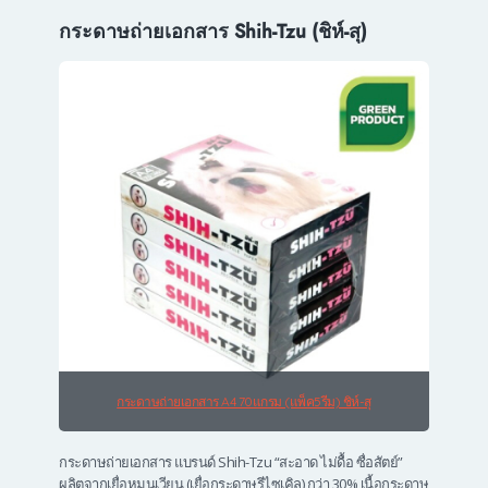
กระดาษถ่ายเอกสาร Shih-Tzu (ชิห์-สุ)
กระดาษถ่ายเอกสาร A4 70แกรม (แพ็ค5รีม) ชิห์-สุ
กระดาษถ่ายเอกสาร แบรนด์ Shih-Tzu “สะอาด ไม่ดื้อ ซื่อสัตย์”
ผลิตจากเยื่อหมุนเวียน (เยื่อกระดาษรีไซเคิล) กว่า 30% เนื้อกระดาษ