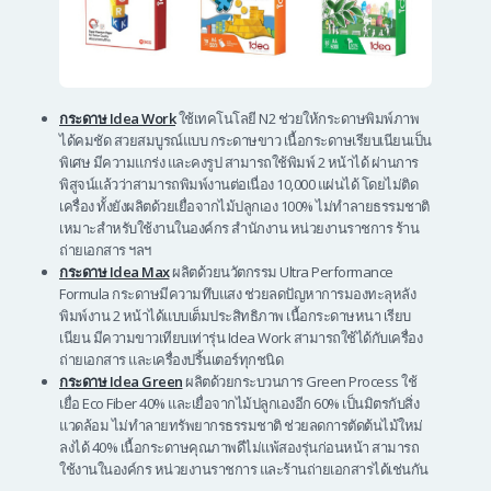
กระดาษ Idea Work
ใช้เทคโนโลยี N2 ช่วยให้กระดาษพิมพ์ภาพ
ได้คมชัด สวยสมบูรณ์แบบ กระดาษขาว เนื้อกระดาษเรียบเนียนเป็น
พิเศษ มีความแกร่ง และคงรูป สามารถใช้พิมพ์ 2 หน้าได้ ผ่านการ
พิสูจน์แล้วว่าสามารถพิมพ์งานต่อเนื่อง 10,000 แผ่นได้ โดยไม่ติด
เครื่อง ทั้งยังผลิตด้วยเยื่อจากไม้ปลูกเอง 100% ไม่ทำลายธรรมชาติ
เหมาะสำหรับใช้งานในองค์กร สำนักงาน หน่วยงานราชการ ร้าน
ถ่ายเอกสาร ฯลฯ
กระดาษ Idea Max
ผลิตด้วยนวัตกรรม Ultra Performance
Formula กระดาษมีความทึบแสง ช่วยลดปัญหาการมองทะลุหลัง
พิมพ์งาน 2 หน้าได้แบบเต็มประสิทธิภาพ เนื้อกระดาษหนา เรียบ
เนียน มีความขาวเทียบเท่ารุ่น Idea Work สามารถใช้ได้กับเครื่อง
ถ่ายเอกสาร และเครื่องปริ้นเตอร์ทุกชนิด
กระดาษ Idea Green
ผลิตด้วยกระบวนการ Green Process ใช้
เยื่อ Eco Fiber 40% และเยื่อจากไม้ปลูกเองอีก 60% เป็นมิตรกับสิ่ง
แวดล้อม ไม่ทำลายทรัพยากรธรรมชาติ ช่วยลดการตัดต้นไม้ใหม่
ลงได้ 40% เนื้อกระดาษคุณภาพดีไม่แพ้สองรุ่นก่อนหน้า สามารถ
ใช้งานในองค์กร หน่วยงานราชการ และร้านถ่ายเอกสารได้เช่นกัน