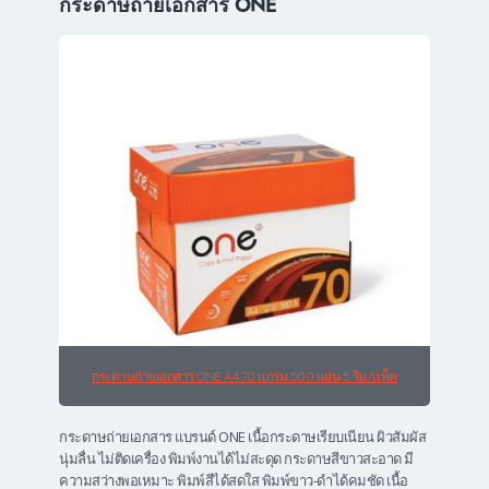
กระดาษถ่ายเอกสาร ONE
กระดาษถ่ายเอกสาร ONE A4 70 แกรม 500 แผ่น 5 รีม/แพ็ค
กระดาษถ่ายเอกสาร แบรนด์ ONE เนื้อกระดาษเรียบเนียน ผิวสัมผัส
นุ่มลื่น ไม่ติดเครื่อง พิมพ์งานได้ไม่สะดุด กระดาษสีขาวสะอาด มี
ความสว่างพอเหมาะ พิมพ์สีได้สดใส พิมพ์ขาว-ดำได้คมชัด เนื้อ