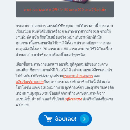
กระดาษถ่ายเอกสาร OFM A4 80 แกรม 500 แผ่น 5 รีม/แพ็ค
กระดาษถ่ายเอกสาร แบรนด์ OFM คุณภาพดีคุ้มราคา เนื้อกระดาษ
เรียบเนียน พิมพ์ได้ไม่ติดเครื่อง กระดาษขาวสว่างถึง 92% ช่วยให้
งานพิมพ์คมชัด สีสดใสเสมือนจริง เหมาะกับงานพิมพ์ที่เน้น
คุณภาพ เนื้อกระดาษทึบ ใช้งานได้ทั้ง 2 หน้า หมดปัญหาการมอง
ทะลุหลัง มีทั้งแบบ 70 แกรม และ 80 แกรม สามารถใช้ได้กับเครื่อง
ถ่ายเอกสาร แฟกซ์ และเครื่องปริ้นเตอร์ทุกชนิด
เลือกซื้อกระดาษถ่ายเอกสาร อย่าลืมดูที่คุณสมบัติของกระดาษ
และเลือกซื้อจากแบรนด์ที่ไว้วางใจได้ อย่าง 8 แบรนด์ที่เราแนะนำ
ไปข้างต้น OfficeMate ศูนย์รวบ
กระดาษถ่ายเอกสาร
และ
ผลิตภัณฑ์กระดาษ
อื่นๆ แบบครบวงจร เข้ามาช้อปวันนี้ มีส่วนลด
โปรโมชั่น และของแถมมากมาย ลูกค้าองค์กร และธุรกิจ รับเครดิต
เทอมนานสูงสุด 30 วัน ช้อปผลิตภัณฑ์กระดาษคุณภาพดี จาก
แบรนด์ชั้นนำ คลิกเลยที่ เว็บไซต์
OfficeMate
ส่งฟรี! เมื่อสั่งซื้อครบ
499 บาท