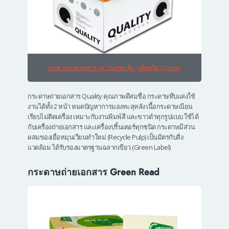
กระดาษถ่ายเอกสาร A4 70แกรม ส้ม (แพ็ค5รีม) Quality
กระดาษถ่ายเอกสาร Quality คุณภาพดีสมชื่อ กระดาษทึบแสงใช้
งานได้ทั้ง 2 หน้า หมดปัญหาการมองทะลุหลัง เนื้อกระดาษเนียน
เรียบไม่ติดเครื่อง เหมาะกับงานพิมพ์สี และขาวดำทุกรูปแบบ ใช้ได้
กับเครื่องถ่ายเอกสาร และเครื่องปริ้นเตอร์ทุกชนิด กระดาษมีส่วน
ผสมของเยื่อหมุนเวียนทำใหม่ (Recycle Pulp) เป็นมิตรกับสิ่ง
แวดล้อม ได้รับรองมาตรฐานฉลากเขียว (Green Label)
กระดาษถ่ายเอกสาร Green Read