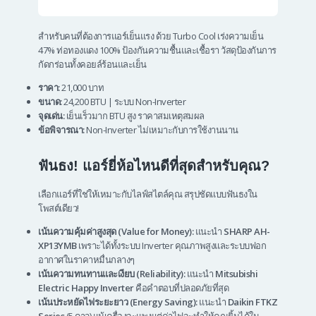
สำหรับคนที่ต้องการแอร์เย็นแรง ด้วย Turbo Cool เร่งความเย็น
47% ท่อทองแดง 100% ป้องกันความชื้นและเชื้อรา วัสดุป้องกันการ
กัดกร่อนทั้งคอยล์ร้อนและเย็น
ราคา:
21,000 บาท
ขนาด:
24,200 BTU | ระบบ Non-Inverter
จุดเด่น:
เย็นเร็วมาก BTU สูง ราคาสมเหตุสมผล
ข้อพิจารณา:
Non-Inverter ไม่เหมาะกับการใช้งานนาน
ฟันธง! แอร์ยี่ห้อไหนดีที่สุดสำหรับคุณ?
เลือกแอร์ที่ใช่ให้เหมาะกับไลฟ์สไตล์คุณ สรุปชัดแบบฟันธงใน
โพสต์เดียว!
เน้นความคุ้มค่าสูงสุด (Value for Money):
แนะนำ
SHARP AH-
XP13YMB
เพราะได้ทั้งระบบ Inverter คุณภาพสูงและระบบฟอก
อากาศในราคาหมื่นกลางๆ
เน้นความทนทานและเงียบ (Reliability):
แนะนำ
Mitsubishi
Electric Happy Inverter
คือคำตอบที่ปลอดภัยที่สุด
เน้นประหยัดไฟระยะยาว (Energy Saving):
แนะนำ
Daikin FTKZ