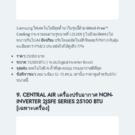
Samsung ใส่เทคโนโลยีสุดล้ำมาในรุ่นนี้ด้วย
Wind-Free™
Cooling
กระจายลมผ่านรูขนาดจิ๋ว 23,000 รู ไม่มีลมพัดตรง ไม่
หนาวเกินไป
AI อัจฉริยะ
ปรับโหมดอัตโนมัติ ฟิลเตอร์ PM1.0 จับฝุ่น
ละเอียดกว่า PM2.5 ประหยัดไฟได้สูงถึง 77%
ราคา:
29,950 บาท
ขนาด:
10,000 BTU | ระบบ Digital Inverter Boost
จุดเด่น:
เทคโนโลยี AI ล้ำที่สุด ลมนุ่ม กรองอากาศดีที่สุด
ข้อพิจารณา:
เหมาะห้อง 12–15 ตร.ม. เท่านั้น ราคาสูงสำหรับ BTU
ขนาดนี้
9. CENTRAL AIR เครื่องปรับอากาศ NON-
INVERTER 2JSFE SERIES 25100 BTU
[เฉพาะเครื่อง]