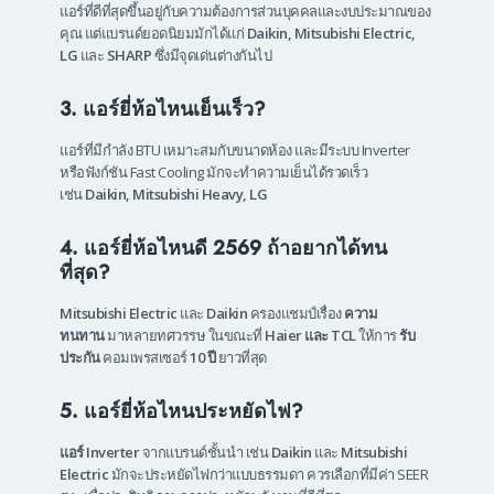
แอร์ที่ดีที่สุดขึ้นอยู่กับความต้องการส่วนบุคคลและงบประมาณของ
คุณ แต่แบรนด์ยอดนิยมมักได้แก่
Daikin, Mitsubishi Electric,
LG
และ
SHARP
ซึ่งมีจุดเด่นต่างกันไป
3. แอร์ยี่ห้อไหนเย็นเร็ว?
แอร์ที่มีกำลัง BTU เหมาะสมกับขนาดห้อง และมีระบบ Inverter
หรือฟังก์ชัน Fast Cooling มักจะทำความเย็นได้รวดเร็ว
เช่น
Daikin, Mitsubishi Heavy, LG
4. แอร์ยี่ห้อไหนดี 2569 ถ้าอยากได้ทน
ที่สุด?
Mitsubishi Electric
และ
Daikin
ครองแชมป์เรื่อง
ความ
ทนทาน
มาหลายทศวรรษ ในขณะที่
Haier และ TCL
ให้การ
รับ
ประกัน
คอมเพรสเซอร์
10 ปี
ยาวที่สุด
5. แอร์ยี่ห้อไหนประหยัดไฟ?
แอร์ Inverter
จากแบรนด์ชั้นนำ เช่น
Daikin
และ
Mitsubishi
Electric
มักจะประหยัดไฟกว่าแบบธรรมดา ควรเลือกที่มีค่า SEER