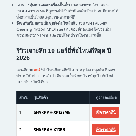
SHARP คุ้มค่าและเด่นเรื่องเย็นเร็ว + ฟอกอากาศ:
โดยเฉพาะ
รุ่น
AH-XP13YMB
ที่ถูกวางให้เป็นตัวเลือกคุ้มสำหรับคนที่อยากได้
ทั้งความเย็นไวและคุณภาพอากาศที่ดี
ฟีเจอร์เสริมกลายเป็นจุดตัดสินใจสำคัญ:
เช่น Wi-Fi, AI, Self-
Cleaning, PM2.5/PM1.0 Filter และคอยล์ทองแดง ซึ่งช่วยเพิ่ม
ความสะดวก ทนทาน และตอบโจทย์การใช้งานมากขึ้น
รีวิวเจาะลึก 10 แอร์ยี่ห้อไหนดีที่สุด ปี
2026
เจาะลึก 10
แอร์
ยี่ห้อไหนดียอดฮิตปี 2026 สรุปสเปกสุดคุ้ม ฟีเจอร์
ประหยัดไฟ และเทคโนโลยีความเย็นที่ตอบโจทย์ทุกไลฟ์สไตล์
แบบเน้น ๆ ในที่เดียว
ลำดับ
รุ่นสินค้า
ดูรายละเอียด
ราคา
1
SHARP AH-XP13YMB
เช็คราคาที่นี่
15,49
2
SHARP AH-X13BB
เช็คราคาที่นี่
13,49