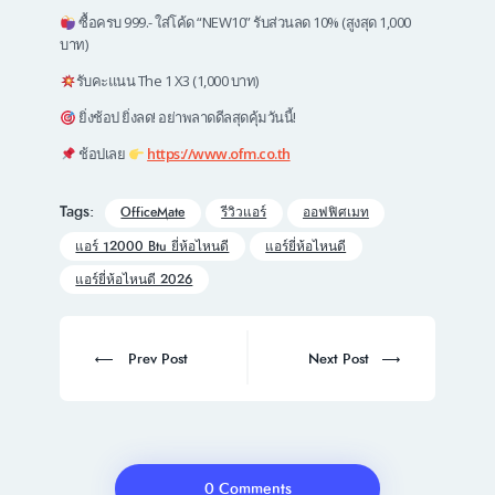
ซื้อครบ 999.- ใส่โค้ด “NEW10” รับส่วนลด 10% (สูงสุด 1,000
บาท)
รับคะแนน The 1 X3 (1,000 บาท)
ยิ่งช้อป ยิ่งลด! อย่าพลาดดีลสุดคุ้มวันนี้!
ช้อปเลย
https://www.ofm.co.th
Tags:
OfficeMate
รีวิวแอร์
ออฟฟิศเมท
แอร์ 12000 Btu ยี่ห้อไหนดี
แอร์ยี่ห้อไหนดี
แอร์ยี่ห้อไหนดี 2026
Post
navigation
Prev
Next
Prev Post
Next Post
post:
post:
0 Comments