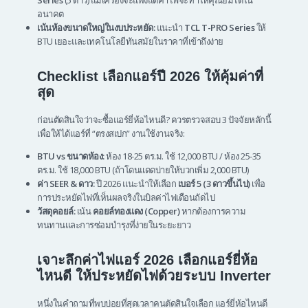
Series
(5 ดาว) แม้เครื่องจะแพงแต่ค่าไฟจะทำให้คุณยิ้มได้ใน
อนาคต
เน้นห้องขนาดใหญ่ในงบประหยัด:
แนะนำ
TCL T-PRO Series
ให้
BTU เยอะและเทคโนโลยีทันสมัยในราคาที่เข้าถึงง่าย
Checklist เลือกแอร์ปี 2026 ให้คุ้มค่าที่
สุด
ก่อนตัดสินใจว่าจะซื้อแอร์ยี่ห้อไหนดี? ควรตรวจสอบ 3 ปัจจัยหลักนี้
เพื่อให้ได้แอร์ที่ “ตรงสเปก” งานใช้งานจริง:
BTU vs ขนาดห้อง:
ห้อง 18-25 ตร.ม. ใช้ 12,000 BTU / ห้อง 25-35
ตร.ม. ใช้ 18,000 BTU (ถ้าโดนแดดบ่ายให้บวกเพิ่ม 2,000 BTU)
ค่า SEER & ดาว:
ปี 2026 แนะนำให้เลือก
เบอร์ 5 (3 ดาวขึ้นไป)
เพื่อ
การประหยัดไฟที่เห็นผลจริงในบิลค่าไฟเดือนถัดไป
วัสดุคอยล์:
เน้น
คอยล์ทองแดง (Copper)
หากต้องการความ
ทนทานและการซ่อมบำรุงที่ง่ายในระยะยาว
เจาะลึกค่าไฟแอร์ 2026 เลือกแอร์ยี่ห้อ
ไหนดี ให้ประหยัดไฟด้วยระบบ Inverter
หนึ่งในคำถามที่พบบ่อยที่สุดเวลาคนตัดสินใจเลือก แอร์ยี่ห้อไหนดี