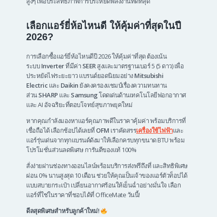
สูงๆ เพื่อประสิทธิภาพการประหยัดพลังงานที่ดีที่สุด
เลือกแอร์ยี่ห้อไหนดี ให้คุ้มค่าที่สุดในปี
2026?
การเลือกซื้อแอร์ยี่ห้อไหนดีปี 2026 ให้คุ้มค่าที่สุด ต้องเน้น
ระบบ
Inverter
ที่มีค่า
SEER
สูงและมาตรฐานเบอร์ 5 (5 ดาว) เพื่อ
ประหยัดไฟระยะยาว แบรนด์ยอดนิยมอย่าง
Mitsubishi
Electric
และ
Daikin
ยังคงครองแชมป์เรื่องความทนทาน
ส่วน
SHARP
และ
Samsung
โดดเด่นด้านเทคโนโลยีฟอกอากาศ
และ AI อัจฉริยะที่ตอบโจทย์สุขภาพยุคใหม่
หากคุณกำลังมองหาแอร์คุณภาพดีในราคาคุ้มค่า พร้อมบริการที่
เชื่อถือได้ เลือกช้อปได้เลยที่
OFM
เราคัดสรร
เครื่องใช้ไฟฟ้า
และ
แอร์รุ่นเด่นจากทุกแบรนด์ดังมาให้เลือกครบทุกขนาด BTU พร้อม
โปรโมชั่นส่วนลดพิเศษ การันตีของแท้ 100%
สั่งง่ายผ่านช่องทางออนไลน์พร้อมบริการส่งฟรีถึงที่ และสิทธิพิเศษ
ผ่อน 0% นานสูงสุด 10 เดือน ช่วยให้คุณเป็นเจ้าของแอร์ตัวท็อปได้
แบบสบายกระเป๋า เปลี่ยนอากาศร้อนให้เย็นฉ่ำอย่างมั่นใจ เลือก
แอร์ที่ใช่ในราคาที่ชอบได้ที่ OfficeMate วันนี้!
ดีลสุดพิเศษสำหรับลูกค้าใหม่!