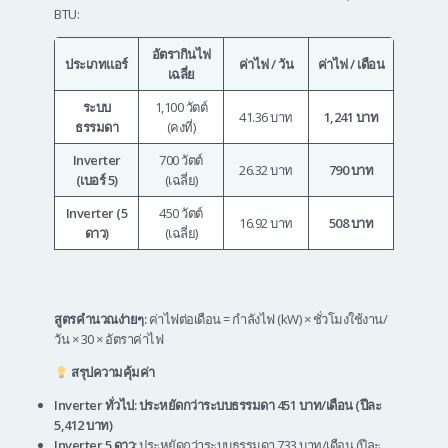
BTU:
อัตรากินไฟ
ประเภทแอร์
ค่าไฟ / วัน
ค่าไฟ / เดือน
เฉลี่ย
ระบบ
1,100 วัตต์
41.36 บาท
1,241 บาท
ธรรมดา
(คงที่)
Inverter
700 วัตต์
26.32 บาท
790 บาท
(เบอร์ 5)
(เฉลี่ย)
Inverter (5
450 วัตต์
16.92 บาท
508 บาท
ดาว)
(เฉลี่ย)
สูตรคำนวณง่ายๆ:
ค่าไฟต่อเดือน = กำลังไฟ (kW) × ชั่วโมงใช้งาน/
วัน × 30 × อัตราค่าไฟ
สรุปความคุ้มค่า
Inverter ทั่วไป: ประหยัดกว่าระบบธรรมดา 451 บาท/เดือน (ปีละ
5,412 บาท)
Inverter 5 ดาว:
ประหยัดกว่าระบบธรรมดา 733 บาท/เดือน (ปีละ