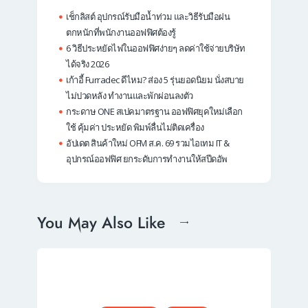
เช็กลิสต์ อุปกรณ์รับมือน้ำท่วม และวิธีรับมือฝน
ตกหนักที่พนักงานออฟฟิศต้องรู้
6 วิธีประหยัดไฟในออฟฟิศง่ายๆ ลดค่าใช้จ่ายบริษัท
ได้จริง 2026
เก้าอี้ Furradec ดีไหม? ส่อง 5 รุ่นยอดนิยม นั่งสบาย
ไม่ปวดหลัง ทำงานและพักผ่อนลงตัว
กระดาษ ONE สเปคมาตรฐาน ออฟฟิศยุคใหม่เลือก
ใช้ คุ้มค่า ประหยัด พิมพ์ลื่นไม่ติดเครื่อง
อัปเดต สินค้าใหม่ OFM ส.ค. 69 รวมไอเทม IT &
อุปกรณ์ออฟฟิศ ยกระดับการทำงานให้สปีดอัพ
You May Also Like