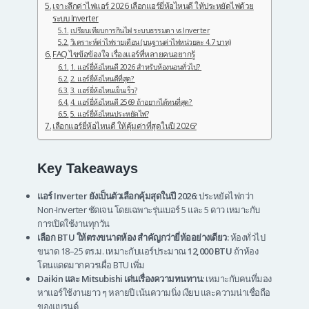
เจาะลึกค่าไฟแอร์ 2026 เลือกแอร์ยี่ห้อไหนดี ให้ประหยัดไฟด้วย
ระบบ Inverter
เปรียบเทียบการกินไฟ ระบบธรรมดา vs Inverter
วิเคราะห์ค่าไฟรายเดือน (บนฐานค่าไฟหน่วยละ 4.7 บาท)
FAQ ไขข้อข้องใจ เรื่องแอร์ที่หลายคนอยากรู้
1. แอร์ยี่ห้อไหนดี 2026 สำหรับห้องนอนทั่วไป?
2. แอร์ยี่ห้อไหนดีที่สุด?
3. แอร์ยี่ห้อไหนเย็นเร็ว?
4. แอร์ยี่ห้อไหนดี 2569 ถ้าอยากได้ทนที่สุด?
5. แอร์ยี่ห้อไหนประหยัดไฟ?
เลือกแอร์ยี่ห้อไหนดี ให้คุ้มค่าที่สุดในปี 2026?
Key Takeaways
แอร์ Inverter ยังเป็นตัวเลือกคุ้มสุดในปี 2026:
ประหยัดไฟกว่า
Non-Inverter ชัดเจน โดยเฉพาะรุ่นเบอร์ 5 และ 5 ดาว เหมาะกับ
การเปิดใช้งานทุกวัน
เลือก BTU ให้ตรงขนาดห้อง สำคัญกว่ายี่ห้ออย่างเดียว:
ห้องทั่วไป
ขนาด 18–25 ตร.ม. เหมาะกับแอร์ประมาณ
12,000 BTU
ถ้าห้อง
โดนแดดมากควรเผื่อ BTU เพิ่ม
Daikin และ Mitsubishi เด่นเรื่องความทนทาน:
เหมาะกับคนที่มอง
หาแอร์ใช้งานยาว ๆ หลายปี เน้นความนิ่ง เงียบ และความน่าเชื่อถือ
ของแบรนด์