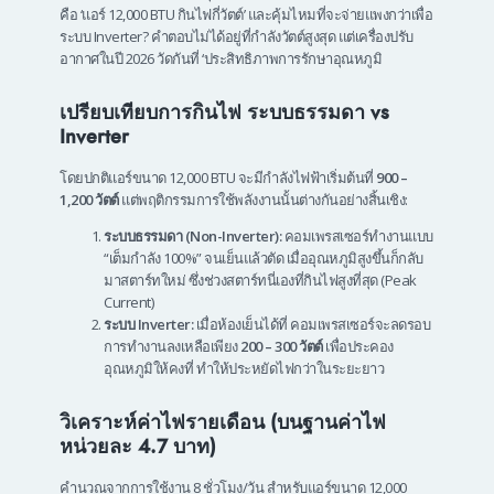
คือ ‘แอร์ 12,000 BTU กินไฟกี่วัตต์’ และคุ้มไหมที่จะจ่ายแพงกว่าเพื่อ
ระบบ Inverter? คำตอบไม่ได้อยู่ที่กำลังวัตต์สูงสุด แต่เครื่องปรับ
อากาศในปี 2026 วัดกันที่ ‘ประสิทธิภาพการรักษาอุณหภูมิ
เปรียบเทียบการกินไฟ ระบบธรรมดา vs
Inverter
โดยปกติแอร์ขนาด 12,000 BTU จะมีกำลังไฟฟ้าเริ่มต้นที่
900 –
1,200 วัตต์
แต่พฤติกรรมการใช้พลังงานนั้นต่างกันอย่างสิ้นเชิง:
ระบบธรรมดา (Non-Inverter):
คอมเพรสเซอร์ทำงานแบบ
“เต็มกำลัง 100%” จนเย็นแล้วตัด เมื่ออุณหภูมิสูงขึ้นก็กลับ
มาสตาร์ทใหม่ ซึ่งช่วงสตาร์ทนี่เองที่กินไฟสูงที่สุด (Peak
Current)
ระบบ Inverter:
เมื่อห้องเย็นได้ที่ คอมเพรสเซอร์จะลดรอบ
การทำงานลงเหลือเพียง
200 – 300 วัตต์
เพื่อประคอง
อุณหภูมิให้คงที่ ทำให้ประหยัดไฟกว่าในระยะยาว
วิเคราะห์ค่าไฟรายเดือน (บนฐานค่าไฟ
หน่วยละ 4.7 บาท)
คำนวณจากการใช้งาน 8 ชั่วโมง/วัน สำหรับแอร์ขนาด 12,000