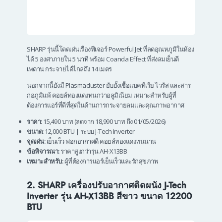
SHARP รุ่นนี้โดดเด่นเรื่องฟีเจอร์ Powerful Jet ที่ลดอุณหภูมิในห้อง
ได้ 5 องศาภายใน 5 นาที พร้อม Coanda Effect ที่ส่งลมเย็นตี
เพดาน กระจายได้ไกลถึง 14 เมตร
นอกจากนี้ยังมี Plasmacluster ยับยั้งเชื้อแบคทีเรีย ไวรัส และสาร
ก่อภูมิแพ้ คอยล์ทองแดงทนกว่าอลูมิเนียม เหมาะสำหรับผู้ที่
ต้องการแอร์ที่ดีที่สุดในด้านการกระจายลมและคุณภาพอากาศ
ราคา:
15,490 บาท (ลดจาก 18,990 บาท ถึง 01/05/2026)
ขนาด:
12,000 BTU | ระบบ J-Tech Inverter
จุดเด่น:
เย็นเร็ว ฟอกอากาศดี คอยล์ทองแดงทนนาน
ข้อพิจารณา:
ราคาสูงกว่ารุ่น AH-X13BB
เหมาะสำหรับ:
ผู้ที่ต้องการแอร์เย็นเร็วและรักสุขภาพ
2. SHARP เครื่องปรับอากาศติดผนัง J-Tech
Inverter รุ่น AH-X13BB สีขาว ขนาด 12200
BTU