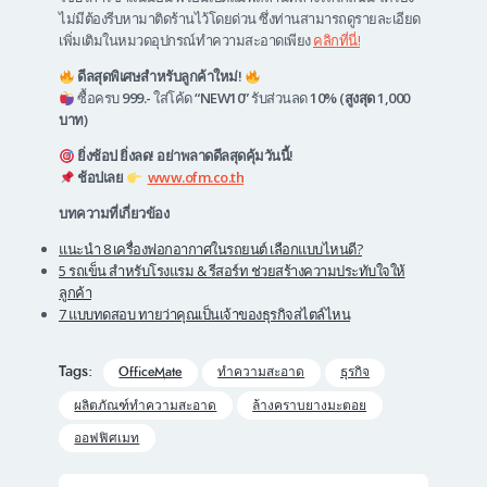
ไม่มีต้องรีบหามาติดร้านไว้โดยด่วน ซึ่งท่านสามารถดูรายละเอียด
เพิ่มเติมในหมวดอุปกรณ์ทำความสะอาดเพียง
คลิกที่นี่!
ดีลสุดพิเศษสำหรับลูกค้าใหม่!
ซื้อครบ
999.-
ใส่โค้ด
“NEW10”
รับส่วนลด
10% (สูงสุด 1,000
บาท)
ยิ่งช้อป ยิ่งลด! อย่าพลาดดีลสุดคุ้มวันนี้!
ช้อปเลย
www.ofm.co.th
บทความที่เกี่ยวข้อง
แนะนำ 8 เครื่องฟอกอากาศในรถยนต์ เลือกแบบไหนดี?
5 รถเข็น สำหรับโรงแรม & รีสอร์ท ช่วยสร้างความประทับใจให้
ลูกค้า
7 แบบทดสอบ ทายว่าคุณเป็นเจ้าของธุรกิจสไตล์ไหน
Tags:
OfficeMate
ทำความสะอาด
ธุรกิจ
ผลิตภัณฑ์ทำความสะอาด
ล้างคราบยางมะตอย
ออฟฟิศเมท
Post