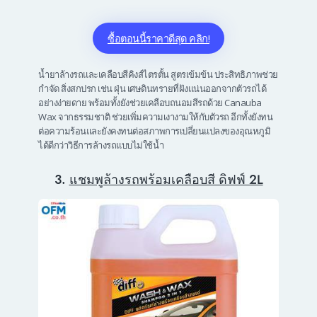
ซื้อตอนนี้ราคาดีสุด คลิก!
น้ำยาล้างรถและเคลือบสีคิงส์ไตรตั้น สูตรเข้มข้น ประสิทธิภาพช่วย
กำจัด สิ่งสกปรก เช่น ฝุ่น เศษดินทรายที่ฝังแน่นออกจากตัวรถได้
อย่างง่ายดาย พร้อมทั้งยังช่วยเคลือบถนอมสีรถด้วย Canauba
Wax จากธรรมชาติ ช่วยเพิ่มความเงางามให้กับตัวรถ อีกทั้งยังทน
ต่อความร้อนและยังคงทนต่อสภาพการเปลี่ยนแปลงของอุณหภูมิ
ได้ดีกว่าวิธีการล้างรถแบบไม่ใช้น้ำ
3.
แชมพูล้างรถพร้อมเคลือบสี ดิฟฟ์ 2L