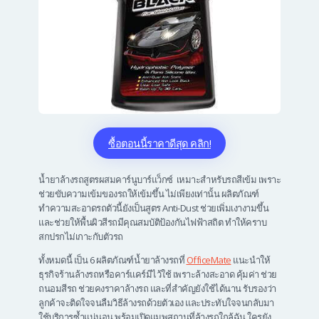
ซื้อตอนนี้ราคาดีสุด คลิก!
น้ำยาล้างรถสูตรผสมคาร์นูบาร์แว็กซ์ เหมาะสำหรับรถสีเข้ม เพราะ
ช่วยขับความเข้มของรถให้เข้มขึ้น ไม่เพียงเท่านั้น ผลิตภัณฑ์
ทำความสะอาดรถ
ตัวนี้
ยังเป็นสูตร Anti-Dust ช่วยเพิ่มเงางามขึ้น
และช่วยให้พื้นผิวสีรถมีคุณสมบัติป้องกันไฟฟ้าสถิต ทำให้คราบ
สกปรกไม่เกาะกับตัวรถ
ทั้งหมดนี้ เป็น 6 ผลิตภัณฑ์น้ำยาล้างรถที่
OfficeMate
แนะนำให้
ธุรกิจร้านล้างรถหรือคาร์แคร์มีไว้ใช้ เพราะล้างสะอาด คุ้มค่า ช่วย
ถนอมสีรถ ช่วยคงราคาล้างรถ และที่สำคัญยังใช้ได้นาน รับรองว่า
ลูกค้าจะติดใจจนลืมวิธีล้างรถด้วยตัวเอง และประทับใจจนกลับมา
ใช้บริการซ้ำแน่นอน พร้อมเปิดแมพสถานที่ล้างรถใกล้ฉัน ใครยัง