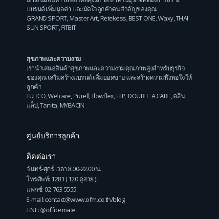
แบรนด์ เพิ่มมูลค่า และมัดใจลูกค้าคนสำคัญของคุณ
GRAND SPORT
,
Master Art
,
Retekess
,
BEST ONE
,
Waxy
,
THAI
SUN SPORT
,
FITBIT
สุขภาพและความงาม
เรานำเสนอสินค้าสุขภาพและความงามคุณภาพสูงสำหรับธุรกิจ
ของคุณ เสริมสร้างแบรนด์ เพิ่มยอดขาย และสร้างความพึงพอใจให้
ลูกค้า
FULICO
,
Welcare
,
Purell
,
Flowflex
,
HIP
,
DOUBLE A CARE
,
คลีน
แล็ป
,
Tanita
,
MYBACIN
ศูนย์บริการลูกค้า
ติดต่อเรา
จันทร์-ศุกร์ เวลา 8.00-22.00 น.
โทรศัพท์: 1281 ( 120 คู่สาย )
แฟกซ์: 02-763-5555
E-mail: contact@www.ofm.co.th/blog
LINE: @officemate