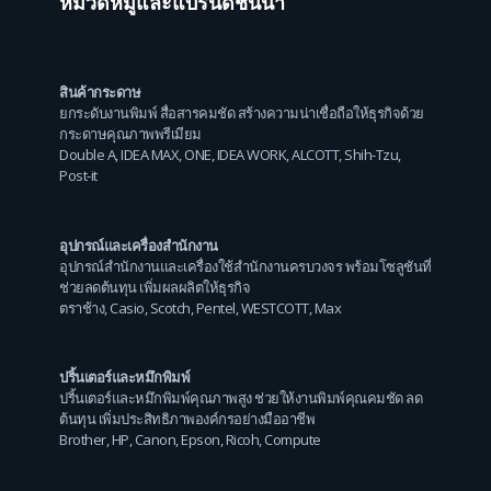
หมวดหมู่และแบรนด์ชั้นนำ
สินค้ากระดาษ
ยกระดับงานพิมพ์ สื่อสารคมชัด สร้างความน่าเชื่อถือให้ธุรกิจด้วย
กระดาษคุณภาพพรีเมียม
Double A
,
IDEA MAX
,
ONE
,
IDEA WORK
,
ALCOTT
,
Shih-Tzu
,
Post-it
อุปกรณ์และเครื่องสำนักงาน
อุปกรณ์สำนักงานและเครื่องใช้สำนักงานครบวงจร พร้อมโซลูชันที่
ช่วยลดต้นทุน เพิ่มผลผลิตให้ธุรกิจ
ตราช้าง
,
Casio
,
Scotch
,
Pentel
,
WESTCOTT
,
Max
ปริ้นเตอร์และหมึกพิมพ์
ปริ้นเตอร์และหมึกพิมพ์คุณภาพสูง ช่วยให้งานพิมพ์คุณคมชัด ลด
ต้นทุน เพิ่มประสิทธิภาพองค์กรอย่างมืออาชีพ
Brother
,
HP
,
Canon
,
Epson
,
Ricoh
,
Compute