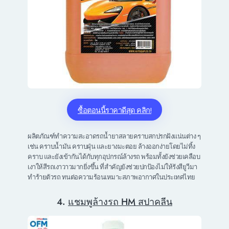
ซื้อตอนนี้ราคาดีสุด คลิก!
ผลิตภัณฑ์ทำความสะอาดรถน้ำยาสลายคราบสกปรกฝังแน่นต่าง ๆ
เช่น คราบน้ำมัน คราบฝุ่น และยางมะตอย ล้างออกง่ายโดยไม่ทิ้ง
คราบ และยังเข้ากันได้กับทุกอุปกรณ์ล้างรถ พร้อมทั้งยังช่วยเคลือบ
เงาให้สีรถเงาวาวมากยิ่งขึ้น ที่สำคัญยังช่วยปกป้องไม่ให้รังสียูวีมา
ทำร้ายตัวรถ ทนต่อความร้อนเหมาะสภาพอากาศในประเทศไทย
4.
แชมพูล้างรถ HM สปาคลีน