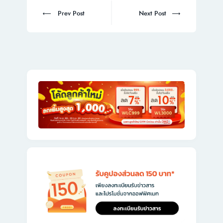
navigation
Prev
Next
Prev Post
Next Post
post:
post: