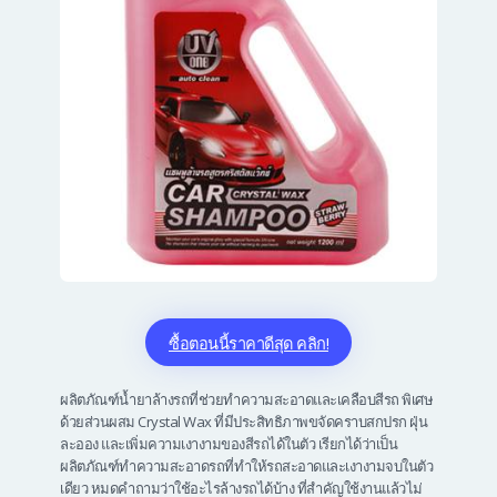
ซื้อตอนนี้ราคาดีสุด คลิก!
ผลิตภัณฑ์น้ำยา
ล้างรถ
ที่ช่วยทำความสะอาดและเคลือบสีรถ พิเศษ
ด้วยส่วนผสม Crystal Wax ที่มีประสิทธิภาพขจัดคราบสกปรก ฝุ่น
ละออง และเพิ่มความเงางามของสีรถได้ในตัว เรียกได้ว่าเป็น
ผลิตภัณฑ์ทำความสะอาดรถที่ทำให้รถสะอาดและเงางามจบในตัว
เดียว หมดคำถามว่าใช้อะไรล้างรถได้บ้าง ที่สำคัญใช้งานแล้วไม่