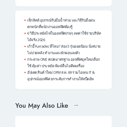
เช็กลิสต์ อุปกรณ์รับมือน้ำท่วม และวิธีรับมือฝน
ตกหนักที่พนักงานออฟฟิศต้องรู้
6 วิธีประหยัดไฟในออฟฟิศง่ายๆ ลดค่าใช้จ่ายบริษัท
ได้จริง 2026
เก้าอี้ Furradec ดีไหม? ส่อง 5 รุ่นยอดนิยม นั่งสบาย
ไม่ปวดหลัง ทำงานและพักผ่อนลงตัว
กระดาษ ONE สเปคมาตรฐาน ออฟฟิศยุคใหม่เลือก
ใช้ คุ้มค่า ประหยัด พิมพ์ลื่นไม่ติดเครื่อง
อัปเดต สินค้าใหม่ OFM ส.ค. 69 รวมไอเทม IT &
อุปกรณ์ออฟฟิศ ยกระดับการทำงานให้สปีดอัพ
You May Also Like