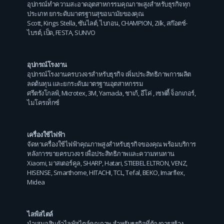
อุปกรณ์ทำความสะอาดอุตสาหกรรมคุณภาพสูงสำหรับธุรกิจทุก
ประเภท ยกระดับมาตรฐานสุขอนามัยของคุณ
Scott
,
Kings Stella
,
ซันไลต์
,
ไบกอน
,
CHAMPION
,
Zilk
,
สก๊อตช์-
ไบรต์
,
เป็ด
,
FESTA
,
SUNVO
อุปกรณ์โรงงาน
อุปกรณ์โรงงานครบวงจรสำหรับธุรกิจ เพิ่มประสิทธิภาพการผลิต
ลดต้นทุน และยกระดับมาตรฐานอุตสาหกรรม
ศรีตรังโกลฟ์
,
Microtex
,
3M
,
Yamada
,
ชาเก้
,
อีโค่
,
เซฟตี้ จ็อกเกอร์
,
ไมโครเท็กซ์
เครื่องใช้ไฟฟ้า
จัดหาเครื่องใช้ไฟฟ้าคุณภาพสูงสำหรับธุรกิจของคุณ พร้อมบริการ
หลังการขายครบวงจร เพื่อประสิทธิภาพและความทนทาน
Xiaomi
,
มาสเตอร์คูล
,
SHARP
,
Hatari
,
STIEBEL ELTRON
,
VENZ
,
HISENSE
,
Smarthome
,
HITACHI
,
TCL
,
Tefal
,
BEKO
,
Imarflex
,
Midea
ไลฟ์สไตล์
นำเสนอสินค้าไลฟ์สไตล์คุณภาพ สำหรับธุรกิจที่ต้องการสร้าง