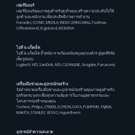
เฟอร์นิเจอร์
เฟอร์นิเจอร์คุณภาพสูงสำหรับธุรกิจคุณ สร้างความประทับใจให้
ลูกค้าและพนักงาน เพิ่มประสิทธิภาพการทำงาน
Furradec
,
ICONIC
,
MEDILA
,
INDEX LIVING MALL
,
Toolmax
,
OfficeIntrend
,
Ergotrend
,
MODENA
ไอที & แก็ดเจ็ต
ไอที & แก็ดเจ็ต ล้ำสมัย! เราพร้อมสนับสนุนทุกองค์กร สู่ยุคดิจิทัล
เต็มรูปแบบ
Logitech
,
WD
,
SanDisk
,
MSI
,
CLEANLINE
,
Seagate
,
Panasonic
เครื่องมือช่างและอุปกรณ์ก่อสร้าง
จัดจำหน่ายเครื่องมือช่างและอุปกรณ์ก่อสร้างคุณภาพสูงสำหรับ
ธุรกิจครบวงจร เพื่อทุกความต้องการในงานอุตสาหกรรมและ
โครงการก่อสร้างของคุณ
Toshino
,
Philips
,
STIEBEL ELTRON
,
DATA
,
PUMPKIN
,
TAJIMA
,
MAKITA
,
STANLEY
,
VEXXO
,
Hypertherm
อุปกรณ์ทำความสะอาด