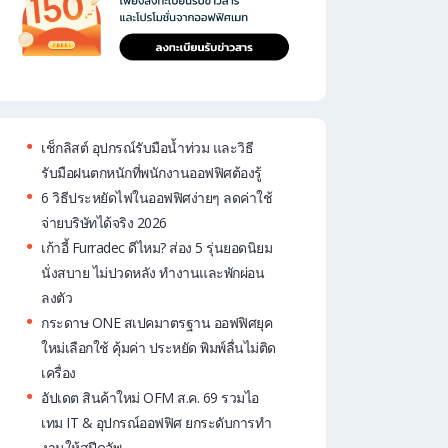
เช็กลิสต์ อุปกรณ์รับมือน้ำท่วม และวิธี
รับมือฝนตกหนักที่พนักงานออฟฟิศต้องรู้
6 วิธีประหยัดไฟในออฟฟิศง่ายๆ ลดค่าใช้
จ่ายบริษัทได้จริง 2026
เก้าอี้ Furradec ดีไหม? ส่อง 5 รุ่นยอดนิยม
นั่งสบาย ไม่ปวดหลัง ทำงานและพักผ่อน
ลงตัว
กระดาษ ONE สเปคมาตรฐาน ออฟฟิศยุค
ใหม่เลือกใช้ คุ้มค่า ประหยัด พิมพ์ลื่นไม่ติด
เครื่อง
อัปเดต สินค้าใหม่ OFM ส.ค. 69 รวมไอ
เทม IT & อุปกรณ์ออฟฟิศ ยกระดับการทำ
งานให้สปีดอัพ