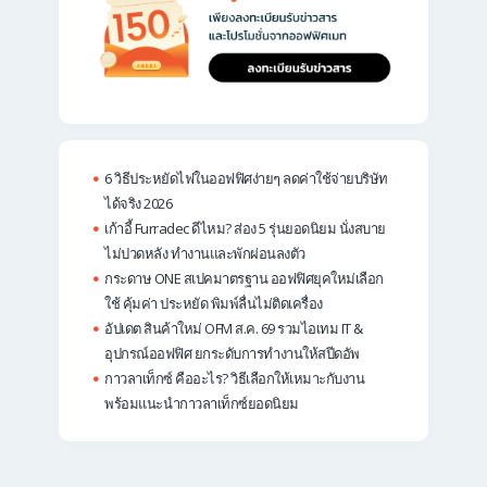
6 วิธีประหยัดไฟในออฟฟิศง่ายๆ ลดค่าใช้จ่ายบริษัท
ได้จริง 2026
เก้าอี้ Furradec ดีไหม? ส่อง 5 รุ่นยอดนิยม นั่งสบาย
ไม่ปวดหลัง ทำงานและพักผ่อนลงตัว
กระดาษ ONE สเปคมาตรฐาน ออฟฟิศยุคใหม่เลือก
ใช้ คุ้มค่า ประหยัด พิมพ์ลื่นไม่ติดเครื่อง
อัปเดต สินค้าใหม่ OFM ส.ค. 69 รวมไอเทม IT &
อุปกรณ์ออฟฟิศ ยกระดับการทำงานให้สปีดอัพ
กาวลาเท็กซ์ คืออะไร? วิธีเลือกให้เหมาะกับงาน
พร้อมแนะนำกาวลาเท็กซ์ยอดนิยม