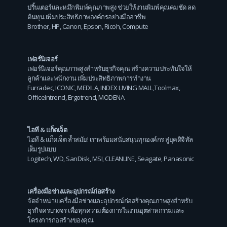
ปริ้นเตอร์และหมึกพิมพ์คุณภาพสูง ช่วยให้งานพิมพ์คุณคมชัด ลด
ต้นทุน เพิ่มประสิทธิภาพองค์กรอย่างมืออาชีพ
Brother
,
HP
,
Canon
,
Epson
,
Ricoh
,
Compute
เฟอร์นิเจอร์
เฟอร์นิเจอร์คุณภาพสูงสำหรับธุรกิจคุณ สร้างความประทับใจให้
ลูกค้าและพนักงาน เพิ่มประสิทธิภาพการทำงาน
Furradec
,
ICONIC
,
MEDILA
,
INDEX LIVING MALL
,
Toolmax
,
OfficeIntrend
,
Ergotrend
,
MODENA
ไอที & แก็ดเจ็ต
ไอที & แก็ดเจ็ต ล้ำสมัย! เราพร้อมสนับสนุนทุกองค์กร สู่ยุคดิจิทัล
เต็มรูปแบบ
Logitech
,
WD
,
SanDisk
,
MSI
,
CLEANLINE
,
Seagate
,
Panasonic
เครื่องมือช่างและอุปกรณ์ก่อสร้าง
จัดจำหน่ายเครื่องมือช่างและอุปกรณ์ก่อสร้างคุณภาพสูงสำหรับ
ธุรกิจครบวงจร เพื่อทุกความต้องการในงานอุตสาหกรรมและ
โครงการก่อสร้างของคุณ