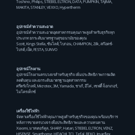
Toshino
,
Philips
,
STIEBEL ELTRON
,
DATA
,
PUMPKIN
,
TAJIMA
,
MAKITA
,
STANLEY
,
VEXXO
,
Hypertherm
อุปกรณ์ทำความสะอาด
อุปกรณ์ทำความสะอาดอุตสาหกรรมคุณภาพสูงสำหรับธุรกิจทุก
ประเภท ยกระดับมาตรฐานสุขอนามัยของคุณ
Scott
,
Kings Stella
,
ซันไลต์
,
ไบกอน
,
CHAMPION
,
Zilk
,
สก๊อตช์-
ไบรต์
,
เป็ด
,
FESTA
,
SUNVO
อุปกรณ์โรงงาน
อุปกรณ์โรงงานครบวงจรสำหรับธุรกิจ เพิ่มประสิทธิภาพการผลิต
ลดต้นทุน และยกระดับมาตรฐานอุตสาหกรรม
ศรีตรังโกลฟ์
,
Microtex
,
3M
,
Yamada
,
ชาเก้
,
อีโค่
,
เซฟตี้ จ็อกเกอร์
,
ไมโครเท็กซ์
เครื่องใช้ไฟฟ้า
จัดหาเครื่องใช้ไฟฟ้าคุณภาพสูงสำหรับธุรกิจของคุณ พร้อมบริการ
หลังการขายครบวงจร เพื่อประสิทธิภาพและความทนทาน
Xiaomi
,
มาสเตอร์คูล
,
SHARP
,
Hatari
,
STIEBEL ELTRON
,
VENZ
,
HISENSE
,
Smarthome
,
HITACHI
,
TCL
,
Tefal
,
BEKO
,
Imarflex
,