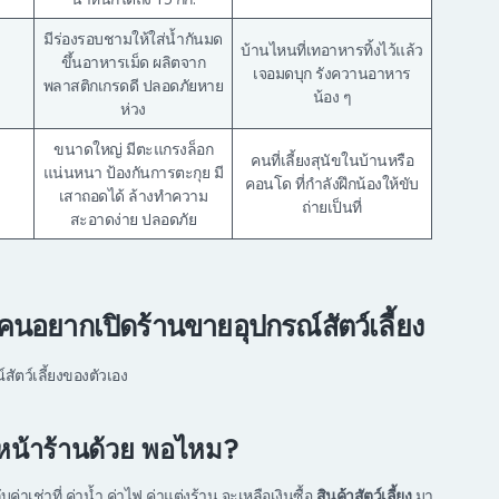
มีร่องรอบชามให้ใส่น้ำกันมด
บ้านไหนที่เทอาหารทิ้งไว้แล้ว
ขึ้นอาหารเม็ด ผลิตจาก
เจอมดบุก รังควานอาหาร
พลาสติกเกรดดี ปลอดภัยหาย
น้อง ๆ
ห่วง
ขนาดใหญ่ มีตะแกรงล็อก
คนที่เลี้ยงสุนัขในบ้านหรือ
แน่นหนา ป้องกันการตะกุย มี
คอนโด ที่กำลังฝึกน้องให้ขับ
เสาถอดได้ ล้างทำความ
ถ่ายเป็นที่
สะอาดง่าย ปลอดภัย
คนอยากเปิดร้านขายอุปกรณ์สัตว์เลี้ยง
ตว์เลี้ยงของตัวเอง
หน้าร้านด้วย พอไหม?
าเช่าที่ ค่าน้ำ ค่าไฟ ค่าแต่งร้าน จะเหลือเงินซื้อ
สินค้าสัตว์เลี้ยง
มา