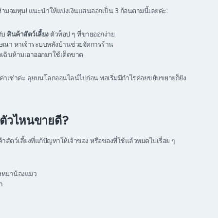
ห้ามจมทุน! แนะนำให้แบ่งเงินแสนออกเป็น 3 ก้อนตามนี้เลยค่ะ:
ับ
สินค้าสัตว์เลี้ยง
ตัวท็อป ๆ ที่ขายออกง่าย
ณา หาเจ้าระบบหลังบ้านช่วยจัดการร้าน
ุกเฉินห้ามเอาออกมาใช้เด็ดขาด
งค่าเช่าค่ะ ลุยบนโลกออนไลน์ไปก่อน พอเริ่มมีกำไรค่อยขยับขยายก็ยัง
าย ตัวไหนขายดี?
าสัตว์เลี้ยงที่แก้ปัญหาให้เจ้าของ หรือของที่ใช้แล้วหมดไปเรื่อย ๆ
องหมาน้องแมว
ำ