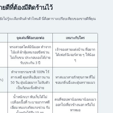
ยดีที่ต้องมีติดร้านไว้
ยังไม่รู้จะเลือกสินค้าตัวไหนดี นี่คือตารางเปรียบเทียบของขายดีที่คุณ
จุดเด่นที่ต้องบอกต่อ
เหมาะกับใคร
ทรงสวยสไตล์มินิมอล ทำจาก
เจ้าของสายแต่งบ้าน ที่อยาก
ไม้แท้ ผ้าหุ้มทนรอยขีดข่วน
ได้เฟอร์นิเจอร์สวย ๆ ให้น้อง
ไม่เก็บขน ประกอบเองได้ง่าย
ๆ
รับประกัน 3 ปี
ทำจากธรรมชาติ 100% ไร้
สารเคมี คุมกลิ่นอับยาวนาน
ทาสแมวสายรักสุขภาพ ที่ไม่
ก.)
50 วัน ฝุ่นน้อยมาก ไม่จับตัว
ชอบกลิ่นฉี่และฝุ่นทรายแมว
เป็นก้อนแข็งตักง่าย
น้ำหนักเบา พับเก็บได้ไม่
คนที่ชอบพาน้องหมาน้องแมว
เปลืองเนื้อที่ ระบายอากาศดี
ออกไปเที่ยวข้างนอก หรือไป
เยี่ยม ทนแรงกัดแรงข่วน รับ
หาหมอ
น้ำหนักได้ถึง 15 กก.