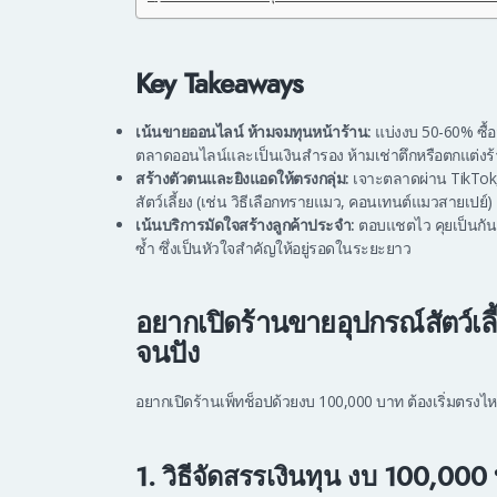
Key Takeaways
เน้นขายออนไลน์ ห้ามจมทุนหน้าร้าน:
แบ่งงบ 50-60% ซื้อ
ตลาดออนไลน์และเป็นเงินสำรอง ห้ามเช่าตึกหรือตกแต่งร
สร้างตัวตนและยิงแอดให้ตรงกลุ่ม:
เจาะตลาดผ่าน TikTok
สัตว์เลี้ยง (เช่น วิธีเลือกทรายแมว, คอนเทนต์แมวสายเปย์) เ
เน้นบริการมัดใจสร้างลูกค้าประจำ:
ตอบแชตไว คุยเป็นกันเ
ซ้ำ ซึ่งเป็นหัวใจสำคัญให้อยู่รอดในระยะยาว
อยากเปิดร้านขายอุปกรณ์สัตว์เล
จนปัง
อยากเปิดร้านเพ็ทช็อปด้วยงบ 100,000 บาท ต้องเริ่มตรงไห
1. วิธีจัดสรรเงินทุน งบ 100,000 บ