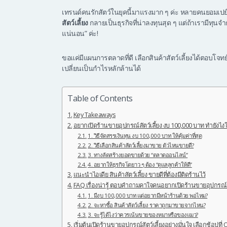
เทรนด์คนรักสัตว์ในยุคนี้มาแรงมาก ๆ ค่ะ หลายคนยอมเปย์
สัตว์เลี้ยง
กลายเป็นธุรกิจที่น่าลงทุนสุด ๆ แต่ถ้าเรามีทุนจ
แน่นอน” ค่ะ!
ขอแค่มีแผนการตลาดที่ดี เลือกสินค้าสัตว์เลี้ยงได้ตอบโจท
เปลี่ยนเป็นกำไรหลักล้านได้
Table of Contents
Key Takeaways
อยากเปิดร้านขายอุปกรณ์สัตว์เลี้ยง งบ 100,000 บาท ทำยังไง
1. วิธีจัดสรรเงินทุน งบ 100,000 บาท ให้คุ้มค่าที่สุด
2. วิธีเลือกสินค้าสัตว์เลี้ยงมาขาย ตัวไหนขายดี?
3. ทางลัดสร้างยอดขายด้วย “ตลาดออนไลน์”
4. อยากให้ธุรกิจโตยาว ๆ ต้อง “ดูแลลูกค้าให้ดี”
แนะนำไอเดีย สินค้าสัตว์เลี้ยง ขายดีที่ต้องมีติดร้านไว้
FAQ เรื่องน่ารู้ ตอบคำถามคาใจคนอยากเปิดร้านขายอุปกรณ์สั
1. มีงบ 100,000 บาท แต่อยากมีหน้าร้านด้วย พอไหม?
2. จะหาซื้อ สินค้าสัตว์เลี้ยง ราคาถูกมาขายจากไหน?
3. จะรู้ได้ไงว่าควรเน้นขายของหมาหรือของแมว?
เริ่มต้นเปิดร้านขายอุปกรณ์สัตว์เลี้ยงอย่างมั่นใจ เลือกช้อปที่