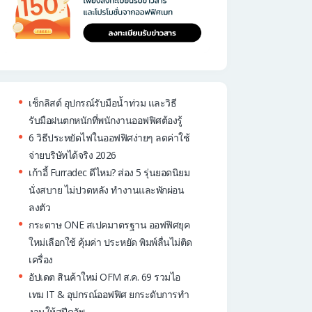
เช็กลิสต์ อุปกรณ์รับมือน้ำท่วม และวิธี
รับมือฝนตกหนักที่พนักงานออฟฟิศต้องรู้
6 วิธีประหยัดไฟในออฟฟิศง่ายๆ ลดค่าใช้
จ่ายบริษัทได้จริง 2026
เก้าอี้ Furradec ดีไหม? ส่อง 5 รุ่นยอดนิยม
นั่งสบาย ไม่ปวดหลัง ทำงานและพักผ่อน
ลงตัว
กระดาษ ONE สเปคมาตรฐาน ออฟฟิศยุค
ใหม่เลือกใช้ คุ้มค่า ประหยัด พิมพ์ลื่นไม่ติด
เครื่อง
อัปเดต สินค้าใหม่ OFM ส.ค. 69 รวมไอ
เทม IT & อุปกรณ์ออฟฟิศ ยกระดับการทำ
งานให้สปีดอัพ