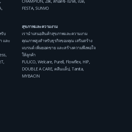
,
CHAMPION
,
Zilk
,
สก๊อตช์-ไบรต์
,
เป็ด
,
A
,
FESTA
,
SUNVO
สุขภาพและความงาม
รับ
เรานำเสนอสินค้าสุขภาพและความงาม
ค่า และ
คุณภาพสูงสำหรับธุรกิจของคุณ เสริมสร้าง
แบรนด์ เพิ่มยอดขาย และสร้างความพึงพอใจ
ess
,
ให้ลูกค้า
RT
,
FULICO
,
Welcare
,
Purell
,
Flowflex
,
HIP
,
DOUBLE A CARE
,
คลีนแล็ป
,
Tanita
,
MYBACIN