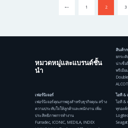
Posts
pagination
<
Page
1
Page
2
P
3
สินค้า
ยกระดั
หมวดหมู่และแบรนด์ชั้น
น่าเชื่
นำ
พรีเมีย
Double
ALCOT
เฟอร์นิเจอร์
ไอที & 
เฟอร์นิเจอร์คุณภาพสูงสำหรับธุรกิจคุณ สร้าง
ไอที & 
ความประทับใจให้ลูกค้าและพนักงาน เพิ่ม
ทุกองค์ก
ประสิทธิภาพการทำงาน
Logite
Furradec
,
ICONIC
,
MEDILA
,
INDEX
Seagat