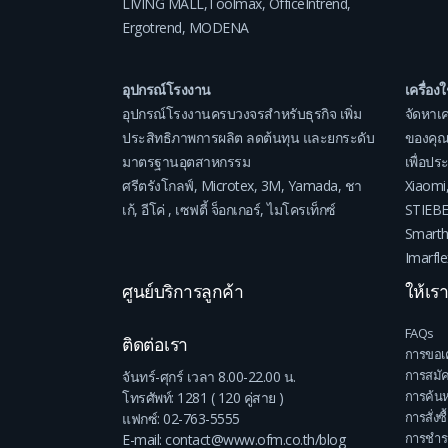
LIVING MALL
,
Toolmax
,
OfficeIntrend
,
Ergotrend
,
MODENA
อุปกรณ์โรงงาน
เครื่อง
อุปกรณ์โรงงานครบวงจรสำหรับธุรกิจ เพิ่ม
จัดหาเค
ประสิทธิภาพการผลิต ลดต้นทุน และยกระดับ
ของคุณ
มาตรฐานอุตสาหกรรม
เพื่อป
ศรีตรังโกลฟ์
,
Microtex
,
3M
,
Yamada
,
ชา
Xiaomi
เก้
,
อีโค่
,
เซฟตี้ จ็อกเกอร์
,
ไมโครเท็กซ์
STIEB
Smart
Imarfle
ศูนย์บริการลูกค้า
ให้เร
FAQs
ติดต่อเรา
การขอเ
การสมั
จันทร์-ศุกร์ เวลา 8.00-22.00 น.
การค้นห
โทรศัพท์: 1281 ( 120 คู่สาย )
การสั่งซื
แฟกซ์: 02-763-5555
การชำระ
E-mail: contact@www.ofm.co.th/blog