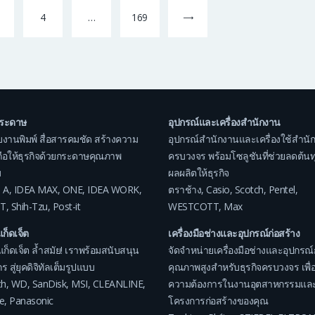
age
Page
4
…
>
Page
169
กระดาษ
อุปกรณ์และเครื่องสำนักงาน
บงานพิมพ์ สื่อสารคมชัด สร้างความ
อุปกรณ์สำนักงานและเครื่องใช้สำนั
อถือให้ธุรกิจด้วยกระดาษคุณภาพ
ครบวงจร พร้อมโซลูชันที่ช่วยลดต้นทุน
ม
ผลผลิตให้ธุรกิจ
 A
,
IDEA MAX
,
ONE
,
IDEA WORK
,
ตราช้าง
,
Casio
,
Scotch
,
Pentel
,
T
,
Shih-Tzu
,
Post-it
WESTCOTT
,
Max
แก็ดเจ็ต
เครื่องมือช่างและอุปกรณ์ก่อสร้าง
แก็ดเจ็ต ล้ำสมัย! เราพร้อมสนับสนุน
จัดจำหน่ายเครื่องมือช่างและอุปกรณ์
ร สู่ยุคดิจิทัลเต็มรูปแบบ
คุณภาพสูงสำหรับธุรกิจครบวงจร เพื่อ
ch
,
WD
,
SanDisk
,
MSI
,
CLEANLINE
,
ความต้องการในงานอุตสาหกรรมแล
e
,
Panasonic
โครงการก่อสร้างของคุณ