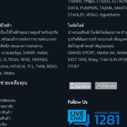
Toshino
,
Philips
,
STIEBEL ELTRON
DATA
,
PUMPKIN
,
TAJIMA
,
MAKIT
STANLEY
,
VEXXO
,
Hypertherm
ใช้ไฟฟ้า
ไลฟ์สไตล์
รื่องใช้ไฟฟ้าคุณภาพสูงสำหรับธุรกิจ
นำเสนอสินค้าไลฟ์สไตล์คุณภาพ สำห
 พร้อมบริการหลังการขายครบวงจร
ธุรกิจที่ต้องการสร้างแบรนด์ เพิ่มมูล
ระสิทธิภาพและความทนทาน
มัดใจลูกค้าคนสำคัญของคุณ
,
มาสเตอร์คูล
,
SHARP
,
Hatari
,
GRAND SPORT
,
Master Art
,
Retek
EL ELTRON
,
VENZ
,
HISENSE
,
BEST ONE
,
Waxy
,
THAI SUN SPO
home
,
HITACHI
,
TCL
,
Tefal
,
BEKO
,
FITBIT
x
,
Midea
าช่วยเหลือคุณ
ครดิตเทอม
Follow Us
ครสมาชิก
าสินค้า
้อสินค้า
เงิน