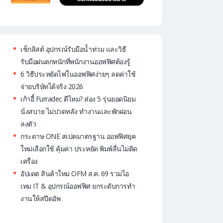
เช็กลิสต์ อุปกรณ์รับมือน้ำท่วม และวิธี
รับมือฝนตกหนักที่พนักงานออฟฟิศต้องรู้
6 วิธีประหยัดไฟในออฟฟิศง่ายๆ ลดค่าใช้
จ่ายบริษัทได้จริง 2026
เก้าอี้ Furradec ดีไหม? ส่อง 5 รุ่นยอดนิยม
นั่งสบาย ไม่ปวดหลัง ทำงานและพักผ่อน
ลงตัว
กระดาษ ONE สเปคมาตรฐาน ออฟฟิศยุค
ใหม่เลือกใช้ คุ้มค่า ประหยัด พิมพ์ลื่นไม่ติด
เครื่อง
อัปเดต สินค้าใหม่ OFM ส.ค. 69 รวมไอ
เทม IT & อุปกรณ์ออฟฟิศ ยกระดับการทำ
งานให้สปีดอัพ