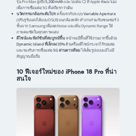
รุ่น Pro Max สูงถึง
5,200 mAh
และโมเด็ม C2 ที่ Apple พัฒนาเอง
เพื่อการเชื่อมต่อ 5G ที่เสถียรกว่าเดิม
นวัตกรรมกล้องระดับโปร:
ครั้งแรกกับระบบ
Variable Aperture
(ปรับรูรับแสงได้แบบ DSLR) บนกล้องหลัก ทำงานร่วมกับเซนเซอร์ 3
ชั้นจาก Samsung เพื่อลด Noise และเพิ่ม Dynamic Range ให้
ภาพคมชัดในทุกสภาพแสง
ดีไซน์และฟังก์ชันที่สมบูรณ์ขึ้น:
หน้าจอมีพื้นที่ใช้งานมากขึ้นด้วย
Dynamic Island ที่เล็กลง 35%
ตัวเครื่องดีไซน์กระจกไร้รอยต่อ
และรองรับการเชื่อมต่อ
5G ผ่านดาวเทียม
ได้เต็มรูปแบบแม้ไม่มี
สัญญาณมือถือ
10 ฟีเจอร์ใหม่ของ iPhone 18 Pro ที่น่า
สนใจ