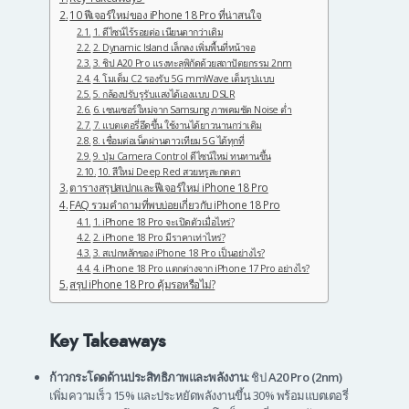
10 ฟีเจอร์ใหม่ของ iPhone 18 Pro ที่น่าสนใจ
1. ดีไซน์ไร้รอยต่อ เนียนตากว่าเดิม
2. Dynamic Island เล็กลง เพิ่มพื้นที่หน้าจอ
3. ชิป A20 Pro แรงทะลุพิกัดด้วยสถาปัตยกรรม 2nm
4. โมเด็ม C2 รองรับ 5G mmWave เต็มรูปแบบ
5. กล้องปรับรูรับแสงได้เองแบบ DSLR
6. เซนเซอร์ใหม่จาก Samsung ภาพคมชัด Noise ต่ำ
7. แบตเตอรี่อึดขึ้น ใช้งานได้ยาวนานกว่าเดิม
8. เชื่อมต่อเน็ตผ่านดาวเทียม 5G ได้ทุกที่
9. ปุ่ม Camera Control ดีไซน์ใหม่ ทนทานขึ้น
10. สีใหม่ Deep Red สวยหรูสะกดตา
ตารางสรุปสเปกและฟีเจอร์ใหม่ iPhone 18 Pro
FAQ รวมคำถามที่พบบ่อยเกี่ยวกับ iPhone 18 Pro
1. iPhone 18 Pro จะเปิดตัวเมื่อไหร่?
2. iPhone 18 Pro มีราคาเท่าไหร่?
3. สเปกหลักของ iPhone 18 Pro เป็นอย่างไร?
4. iPhone 18 Pro แตกต่างจาก iPhone 17 Pro อย่างไร?
สรุป iPhone 18 Pro คุ้มรอหรือไม่?
Key Takeaways
ก้าวกระโดดด้านประสิทธิภาพและพลังงาน:
ชิป
A20 Pro (2nm)
เพิ่มความเร็ว 15% และประหยัดพลังงานขึ้น 30% พร้อมแบตเตอรี่