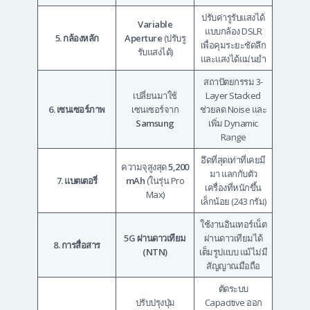
ปรับค่ารูรับแสงได้
Variable
แบบกล้อง DSLR
5. กล้องหลัก
Aperture
(ปรับรู
เพื่อคุมระยะชัดลึก
รับแสงได้)
และแสงได้แม่นยำ
สถาปัตยกรรม 3-
เปลี่ยนมาใช้
Layer Stacked
6. เซนเซอร์ภาพ
เซนเซอร์จาก
ช่วยลด Noise และ
Samsung
เพิ่ม Dynamic
Range
อึดที่สุดเท่าที่เคยมี
ความจุสูงสุด
5,200
มา แลกกับตัว
7. แบตเตอรี่
mAh
(ในรุ่น Pro
เครื่องที่หนักขึ้น
Max)
เล็กน้อย (243 กรัม)
ใช้งานอินเทอร์เน็ต
5G ผ่านดาวเทียม
ผ่านดาวเทียมได้
8. การสื่อสาร
(NTN)
เต็มรูปแบบ แม้ไม่มี
สัญญาณมือถือ
ตัดระบบ
ปรับปรุงปุ่ม
Capacitive ออก