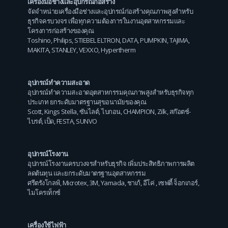
เครื่องมือช่างและอุปกรณ์ก่อสร้าง
จัดจำหน่ายเครื่องมือช่างและอุปกรณ์ก่อสร้างคุณภาพสูงสำหรับ
ธุรกิจครบวงจร เพื่อทุกความต้องการในงานอุตสาหกรรมและ
โครงการก่อสร้างของคุณ
Toshino
,
Philips
,
STIEBEL ELTRON
,
DATA
,
PUMPKIN
,
TAJIMA
,
MAKITA
,
STANLEY
,
VEXXO
,
Hypertherm
อุปกรณ์ทำความสะอาด
อุปกรณ์ทำความสะอาดอุตสาหกรรมคุณภาพสูงสำหรับธุรกิจทุก
ประเภท ยกระดับมาตรฐานสุขอนามัยของคุณ
Scott
,
Kings Stella
,
ซันไลต์
,
ไบกอน
,
CHAMPION
,
Zilk
,
สก๊อตช์-
ไบรต์
,
เป็ด
,
FESTA
,
SUNVO
อุปกรณ์โรงงาน
อุปกรณ์โรงงานครบวงจรสำหรับธุรกิจ เพิ่มประสิทธิภาพการผลิต
ลดต้นทุน และยกระดับมาตรฐานอุตสาหกรรม
ศรีตรังโกลฟ์
,
Microtex
,
3M
,
Yamada
,
ชาเก้
,
อีโค่
,
เซฟตี้ จ็อกเกอร์
,
ไมโครเท็กซ์
เครื่องใช้ไฟฟ้า