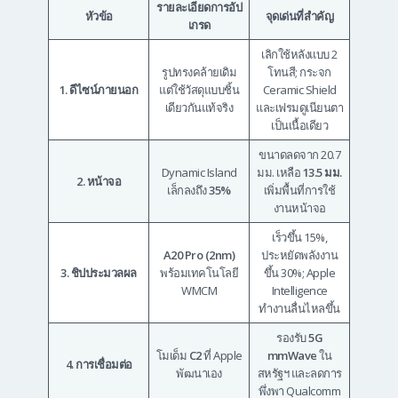
รายละเอียดการอัป
หัวข้อ
จุดเด่นที่สำคัญ
เกรด
เลิกใช้หลังแบบ 2
รูปทรงคล้ายเดิม
โทนสี; กระจก
1. ดีไซน์ภายนอก
แต่ใช้วัสดุแบบชิ้น
Ceramic Shield
เดียวกันแท้จริง
และเฟรมดูเนียนตา
เป็นเนื้อเดียว
ขนาดลดจาก 20.7
Dynamic Island
มม. เหลือ
13.5 มม.
2. หน้าจอ
เล็กลงถึง
35%
เพิ่มพื้นที่การใช้
งานหน้าจอ
เร็วขึ้น 15%,
A20 Pro (2nm)
ประหยัดพลังงาน
3. ชิปประมวลผล
พร้อมเทคโนโลยี
ขึ้น 30%; Apple
WMCM
Intelligence
ทำงานลื่นไหลขึ้น
รองรับ
5G
โมเด็ม
C2
ที่ Apple
mmWave
ใน
4. การเชื่อมต่อ
พัฒนาเอง
สหรัฐฯ และลดการ
พึ่งพา Qualcomm