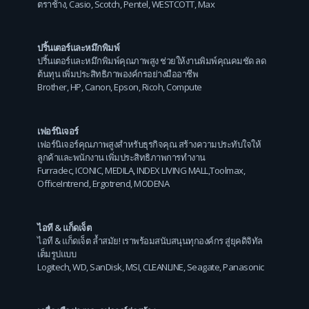
ตราช้าง
,
Casio
,
Scotch
,
Pentel
,
WESTCOTT
,
Max
ปริ้นเตอร์และหมึกพิมพ์
ปริ้นเตอร์และหมึกพิมพ์คุณภาพสูง ช่วยให้งานพิมพ์คุณคมชัด ลด
ต้นทุน เพิ่มประสิทธิภาพองค์กรอย่างมืออาชีพ
Brother
,
HP
,
Canon
,
Epson
,
Ricoh
,
Compute
เฟอร์นิเจอร์
เฟอร์นิเจอร์คุณภาพสูงสำหรับธุรกิจคุณ สร้างความประทับใจให้
ลูกค้าและพนักงาน เพิ่มประสิทธิภาพการทำงาน
Furradec
,
ICONIC
,
MEDILA
,
INDEX LIVING MALL
,
Toolmax
,
OfficeIntrend
,
Ergotrend
,
MODENA
ไอที & แก็ดเจ็ต
ไอที & แก็ดเจ็ต ล้ำสมัย! เราพร้อมสนับสนุนทุกองค์กร สู่ยุคดิจิทัล
เต็มรูปแบบ
Logitech
,
WD
,
SanDisk
,
MSI
,
CLEANLINE
,
Seagate
,
Panasonic