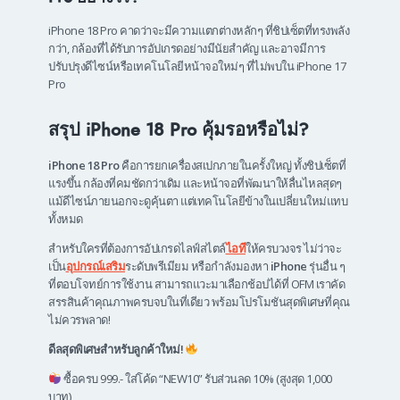
iPhone 18 Pro คาดว่าจะมีความแตกต่างหลักๆ ที่ชิปเซ็ตที่ทรงพลัง
กว่า, กล้องที่ได้รับการอัปเกรดอย่างมีนัยสำคัญ และอาจมีการ
ปรับปรุงดีไซน์หรือเทคโนโลยีหน้าจอใหม่ๆ ที่ไม่พบใน iPhone 17
Pro
สรุป iPhone 18 Pro คุ้มรอหรือไม่?
iPhone 18 Pro
คือการยกเครื่องสเปกภายในครั้งใหญ่ ทั้งชิปเซ็ตที่
แรงขึ้น กล้องที่คมชัดกว่าเดิม และหน้าจอที่พัฒนาให้ลื่นไหลสุดๆ
แม้ดีไซน์ภายนอกจะดูคุ้นตา แต่เทคโนโลยีข้างในเปลี่ยนใหม่แทบ
ทั้งหมด
สำหรับใครที่ต้องการอัปเกรดไลฟ์สไตล์
ไอที
ให้ครบวงจร ไม่ว่าจะ
เป็น
อุปกรณ์เสริม
ระดับพรีเมียม หรือกำลังมองหา
iPhone
รุ่นอื่น ๆ
ที่ตอบโจทย์การใช้งาน สามารถแวะมาเลือกช้อปได้ที่ OFM เราคัด
สรรสินค้าคุณภาพครบจบในที่เดียว พร้อมโปรโมชันสุดพิเศษที่คุณ
ไม่ควรพลาด!
ดีลสุดพิเศษสำหรับลูกค้าใหม่!
ซื้อครบ 999.- ใส่โค้ด “NEW10” รับส่วนลด 10% (สูงสุด 1,000
บาท)