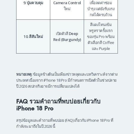
9. ปุ่มควบคุม
Camera Control
เพื่อลดค่าซ่อม
ใหม่
บำรุง แต่ยังรับแรง
กดได้ครบถ้วน
สีแดงโทนเข้ม
หรูหราครั้งแรก
เปิดตัวสี
Deep
10. สีสันใหม่
ของรุ่น Pro พร้อม
Red (Burgundy)
ตัวเลือกสี Coffee
และ Purple
หมายเหตุ:
ข้อมูลข้างต้นเป็นเพียงข่าวหลุดและบทวิเคราะห์จากต่าง
ประเทศ เนื่องจาก iPhone 18 Pro มีกำหนดการเปิดตัวในช่วงปลาย
ปี 2026 สเปกจริงอาจมีการเปลี่ยนแปลงได้
FAQ รวมคำถามที่พบบ่อยเกี่ยวกับ
iPhone 18 Pro
สรุปข้อมูลและคำถามที่พบบ่อย (FAQ) เกี่ยวกับ iPhone 18 Pro ที่
กำลังจะมาถึงในปี 2026 นี้