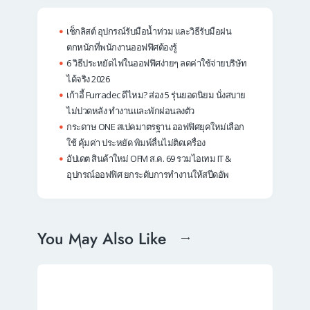
เช็กลิสต์ อุปกรณ์รับมือน้ำท่วม และวิธีรับมือฝน
ตกหนักที่พนักงานออฟฟิศต้องรู้
6 วิธีประหยัดไฟในออฟฟิศง่ายๆ ลดค่าใช้จ่ายบริษัท
ได้จริง 2026
เก้าอี้ Furradec ดีไหม? ส่อง 5 รุ่นยอดนิยม นั่งสบาย
ไม่ปวดหลัง ทำงานและพักผ่อนลงตัว
กระดาษ ONE สเปคมาตรฐาน ออฟฟิศยุคใหม่เลือก
ใช้ คุ้มค่า ประหยัด พิมพ์ลื่นไม่ติดเครื่อง
อัปเดต สินค้าใหม่ OFM ส.ค. 69 รวมไอเทม IT &
อุปกรณ์ออฟฟิศ ยกระดับการทำงานให้สปีดอัพ
You May Also Like