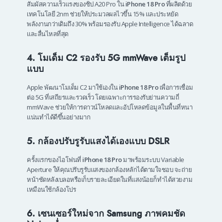
สัมผัสความเร็วแรงของชิป A20 Pro ใน
iPhone 18 Pro
ที่ผลิตด้วย
เทคโนโลยี 2nm ช่วยให้ประมวลผลไวขึ้น 15% และประหยัด
พลังงานกว่าเดิมถึง 30% พร้อมรองรับ Apple Intelligence ได้ฉลาด
และลื่นไหลที่สุด
4. โมเด็ม C2 รองรับ 5G mmWave เต็มรูป
แบบ
Apple พัฒนาโมเด็ม C2 มาใช้เองใน
iPhone 18 Pro
เพื่อการเชื่อม
ต่อ 5G ที่เสถียรและรวดเร็ว โดยเฉพาะการรองรับย่านความถี่
mmWave ช่วยให้การดาวน์โหลดและอัปโหลดข้อมูลในพื้นที่หนา
แน่นทำได้ดีขึ้นอย่างมาก
5. กล้องปรับรูรับแสงได้เองแบบ DSLR
ครั้งแรกของไอโฟนที่
iPhone 18 Pro
มาพร้อมระบบ Variable
Aperture ให้คุณปรับรูรับแสงของกล้องหลักได้ตามใจชอบ จะถ่าย
หน้าชัดหลังเบลอหรือเก็บรายละเอียดในที่แสงน้อยก็ทำได้สวยงาม
เหมือนใช้กล้องโปร
6. เซนเซอร์ใหม่จาก Samsung ภาพคมชัด