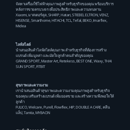
จัดหาเครื่องใช้ไฟฟ้าคุณภาพสูงสำหรับธุรกิจของคุณ พร้อมบริการ
หลังการขายครบวงจร เพื่อประสิทธิภาพและความทนทาน
Xiaomi
,
มาสเตอร์คูล
,
SHARP
,
Hatari
,
STIEBEL ELTRON
,
VENZ
,
HISENSE
,
Smarthome
,
HITACHI
,
TCL
,
Tefal
,
BEKO
,
Imarflex
,
Midea
ไลฟ์สไตล์
นำเสนอสินค้าไลฟ์สไตล์คุณภาพ สำหรับธุรกิจที่ต้องการสร้าง
แบรนด์ เพิ่มมูลค่า และมัดใจลูกค้าคนสำคัญของคุณ
GRAND SPORT
,
Master Art
,
Retekess
,
BEST ONE
,
Waxy
,
THAI
SUN SPORT
,
FITBIT
สุขภาพและความงาม
เรานำเสนอสินค้าสุขภาพและความงามคุณภาพสูงสำหรับธุรกิจ
ของคุณ เสริมสร้างแบรนด์ เพิ่มยอดขาย และสร้างความพึงพอใจให้
ลูกค้า
FULICO
,
Welcare
,
Purell
,
Flowflex
,
HIP
,
DOUBLE A CARE
,
คลีน
แล็ป
,
Tanita
,
MYBACIN