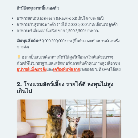
ถ้ามีเงินทุนมากขึ้น ลองทำ:
อาหารสดปรุงเอง (Fresh & Raw Food) เติบโต 40% ต่อปี
อาหารปรับสูตรเฉพาะตัว รายได้ 2,000-5,000 บาท/เดือนต่อลูกค้า
อาหารพรีเมียมออร์แกนิก ขาย 1,500-3,500 บาท/กก.
เงินทุนเริ่มต้น:
50,000-300,000 บาท (ขึ้นกับว่าจะทำแบรนด์เองหรือ
ขายส่ง)
อยากปั้นแบรนด์อาหารสัตว์ให้ดูพรีเมียม? เริ่มต้นด้วยบรรจุ
ภัณฑ์ที่ได้มาตรฐานและสติกเกอร์ฉลากสินค้าคุณภาพสูง เลือกชม
อุปกรณ์แพ็คเกจจิ้ง
และ
เครื่องพิมพ์ฉลาก
เร่งยอดขายที่ OFM ได้เลย!
2. โรงแรมสัตว์เลี้ยง รายได้ดี ลงทุนไม่สูง
เกินไป