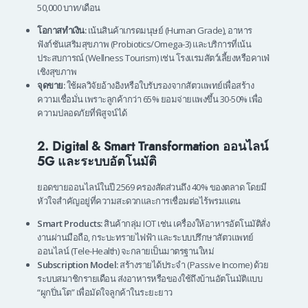
50,000 บาท/เดือน
โอกาสทำเงิน:
เน้นสินค้าเกรดมนุษย์ (Human Grade), อาหาร
ฟังก์ชันเสริมสุขภาพ (Probiotics/Omega-3) และบริการที่เน้น
ประสบการณ์ (Wellness Tourism) เช่น โรงแรมสัตว์เลี้ยงหรือคาเฟ่
เชิงสุขภาพ
จุดขาย:
ใช้ผลวิจัยอ้างอิงหรือใบรับรองจากสัตวแพทย์เพื่อสร้าง
ความเชื่อมั่น เพราะลูกค้ากว่า 65% ยอมจ่ายแพงขึ้น 30-50% เพื่อ
ความปลอดภัยที่พิสูจน์ได้
2. Digital & Smart Transformation ออนไลน์
5G และระบบอัตโนมัติ
ยอดขายออนไลน์ในปี 2569 ครองสัดส่วนถึง 40% ของตลาด โดยมี
หัวใจสำคัญอยู่ที่ความสะดวกและการเชื่อมต่อไร้พรมแดน
Smart Products:
สินค้ากลุ่ม IOT เช่น เครื่องให้อาหารอัตโนมัติสั่ง
งานผ่านมือถือ, กระบะทรายไฟฟ้า และระบบปรึกษาสัตวแพทย์
ออนไลน์ (Tele-Health) จะกลายเป็นมาตรฐานใหม่
Subscription Model:
สร้างรายได้ประจำ (Passive Income) ด้วย
ระบบสมาชิกรายเดือน ส่งอาหารหรือของใช้ถึงบ้านอัตโนมัติแบบ
“ผูกปิ่นโต” เพื่อมัดใจลูกค้าในระยะยาว