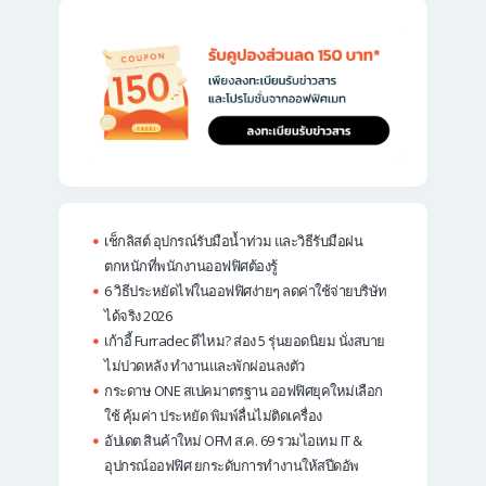
เช็กลิสต์ อุปกรณ์รับมือน้ำท่วม และวิธีรับมือฝน
ตกหนักที่พนักงานออฟฟิศต้องรู้
6 วิธีประหยัดไฟในออฟฟิศง่ายๆ ลดค่าใช้จ่ายบริษัท
ได้จริง 2026
เก้าอี้ Furradec ดีไหม? ส่อง 5 รุ่นยอดนิยม นั่งสบาย
ไม่ปวดหลัง ทำงานและพักผ่อนลงตัว
กระดาษ ONE สเปคมาตรฐาน ออฟฟิศยุคใหม่เลือก
ใช้ คุ้มค่า ประหยัด พิมพ์ลื่นไม่ติดเครื่อง
อัปเดต สินค้าใหม่ OFM ส.ค. 69 รวมไอเทม IT &
อุปกรณ์ออฟฟิศ ยกระดับการทำงานให้สปีดอัพ