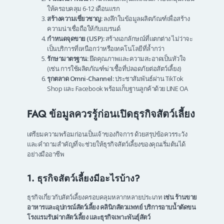
ให้ครอบคลุม 6-12 เดือนแรก
สร้างความเชี่ยวชาญ:
ลงลึกในข้อมูลผลิตภัณฑ์เพื่อสร้าง
ความน่าเชื่อถือให้กับแบรนด์
กำหนดจุดขาย (USP):
สร้างเอกลักษณ์ที่แตกต่าง ไม่ว่าจะ
เป็นบริการที่เหนือกว่าหรือเทคโนโลยีที่ล้ำกว่า
รักษามาตรฐาน:
ยึดคุณภาพและความสะอาดเป็นหัวใจ
(เช่น การใช้ผลิตภัณฑ์ฆ่าเชื้อที่ปลอดภัยต่อสัตว์เลี้ยง)
รุกตลาด Omni-Channel:
ประชาสัมพันธ์ผ่าน TikTok
Shop และ Facebook พร้อมเก็บฐานลูกค้าด้วย LINE OA
FAQ ข้อมูลควรรู้ก่อนเปิดธุรกิจสัตว์เลี้ยง
เตรียมความพร้อมก่อนเป็นเจ้าของกิจการ ด้วยสรุปข้อควรระวัง
และคำถามสำคัญที่จะช่วยให้ธุรกิจสัตว์เลี้ยงของคุณเริ่มต้นได้
อย่างมืออาชีพ
1. ธุรกิจสัตว์เลี้ยงมีอะไรบ้าง?
ธุรกิจเกี่ยวกับสัตว์เลี้ยงครอบคลุมหลากหลายประเภท
เช่น ร้านขาย
อาหารและอุปกรณ์สัตว์เลี้ยง คลินิกสัตวแพทย์ บริการอาบน้ำตัดขน
โรงแรมรับฝากสัตว์เลี้ยง และธุรกิจเพาะพันธุ์สัตว์