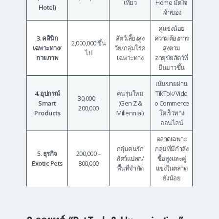
เที่ยว
Home มัดใจ
Hotel)
เจ้าของ
คู่แข่งน้อย
3. คลินิก
สัตว์เลี้ยงสูง
ความต้องการ
2,000,000 ขึ้น
เฉพาะทาง/
วัย/กลุ่มโรค
สูงตาม
ไป
กายภาพ
เฉพาะทาง
อายุขัยสัตว์ที่
ยืนยาวขึ้น
เน้นขายผ่าน
4. อุปกรณ์
คนรุ่นใหม่
TikTok/Vide
30,000 –
Smart
(Gen Z &
o Commerce
200,000
Products
Millennial)
โตเร็วทาง
ออนไลน์
ตลาดเฉพาะ
กลุ่มคนรัก
กลุ่มที่มีกำลัง
5. ธุรกิจ
200,000 –
สัตว์แปลก/
ซื้อสูงและคู่
Exotic Pets
800,000
พื้นที่จำกัด
แข่งในตลาด
ยังน้อย