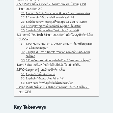
5 ธุรกิจสัตว์เลี้ยงดาวรุ่งปี 2569 กำไรพุ่ง ตอบโจทย์ยุค Pet
Humanization 2.0
1. อาหารสัตว์กลุ่ม “Functional & Fresh” สุขภาพต้องมาก่อน
2. โรงแรมสัตว์เลี้ยง รายได้ดี ลงทุนไม่สูงเกินไป
3. คลินิกเฉพาะทางและศูนย์ฟื้นฟู (Specialized Pet Care)
4. ขายอุปกรณ์สัตว์เลี้ยงออนไลน์ ลงทุนต่ำ เริ่มได้ทันที
5. ธุรกิจสัตว์เลี้ยงทางเลือก (Exotic Pets Specialist)
3 กลยุทธ์ “Pet-Tech & Humanization” พลิกโฉมธุรกิจสัตว์เลี้ยง
ปี 2569
1. Pet Humanization & Ultra-Premium เลี้ยงเหมือนลูก ยอม
จ่ายเพื่อคุณภาพสูงสุด
2. Digital & Smart Transformation ออนไลน์ 5G และระบบ
อัตโนมัติ
3. Eco-Customization: ธุรกิจรักษ์โลกที่ “ออกแบบมาเพื่อคุณ”
สรุป 6 ขั้นตอนปั้นธุรกิจสัตว์เลี้ยงให้เติบโตอย่างยั่งยืน
FAQ ข้อมูลควรรู้ก่อนเปิดธุรกิจสัตว์เลี้ยง
1. ธุรกิจสัตว์เลี้ยงมีอะไรบ้าง?
2. ธุรกิจสัตว์เลี้ยงแบบไหนที่น่าสนใจ?
3. การตลาดสำหรับธุรกิจสัตว์เลี้ยงทำอย่างไร?
เปิดธุรกิจสัตว์เลี้ยงปี 2569 จัดการระบบร้านให้เป๊ะด้วยไอเทม
จาก OFM
Key Takeaways