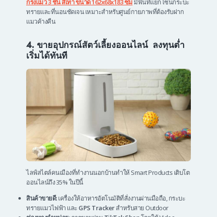
กรงแมว 3 ชั้น สีเทา ขนาด 162x68x183 ซม
มีพื้นที่แยกโซนกระบะ
ทรายและที่นอนชัดเจน เหมาะสำหรับศูนย์กายภาพที่ต้องรับฝาก
แมวค้างคืน
4. ขายอุปกรณ์สัตว์เลี้ยงออนไลน์ ลงทุนต่ำ
เริ่มได้ทันที
ไลฟ์สไตล์คนเมืองที่ทำงานนอกบ้านทำให้ Smart Products เติบโต
ออนไลน์ถึง 35% ในปีนี้
สินค้าขายดี:
เครื่องให้อาหารอัตโนมัติที่สั่งงานผ่านมือถือ, กระบะ
ทรายแมวไฟฟ้า และ
GPS Tracker
สำหรับสาย Outdoor