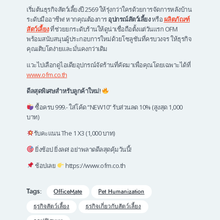
เริ่มต้นธุรกิจสัตว์เลี้ยงปี 2569 ให้รุ่งกว่าใครด้วยการจัดการหลังบ้าน
ระดับมืออาชีพ! หากคุณต้องการ
อุปกรณ์สัตว์เลี้ยง
หรือ
ผลิตภัณฑ์
สัตว์เลี้ยง
ที่ช่วยยกระดับร้านให้ดูน่าเชื่อถือตั้งแต่วันแรก OFM
พร้อมสนับสนุนผู้ประกอบการใหม่ด้วยโซลูชันที่ครบวงจร ให้ธุรกิจ
คุณเติบโตง่ายและมั่นคงกว่าเดิม
แวะไปเลือกดูไอเดียอุปกรณ์จัดร้านที่คัดมาเพื่อคุณโดยเฉพาะได้ที่
www.ofm.co.th
ดีลสุดพิเศษสำหรับลูกค้าใหม่!
ซื้อครบ 999.- ใส่โค้ด “NEW10” รับส่วนลด 10% (สูงสุด 1,000
บาท)
รับคะแนน The 1 X3 (1,000 บาท)
ยิ่งช้อป ยิ่งลด! อย่าพลาดดีลสุดคุ้มวันนี้!
ช้อปเลย
https://www.ofm.co.th
Tags:
OfficeMate
Pet Humanization
ธุรกิจสัตว์เลี้ยง
ธุรกิจเกี่ยวกับสัตว์เลี้ยง