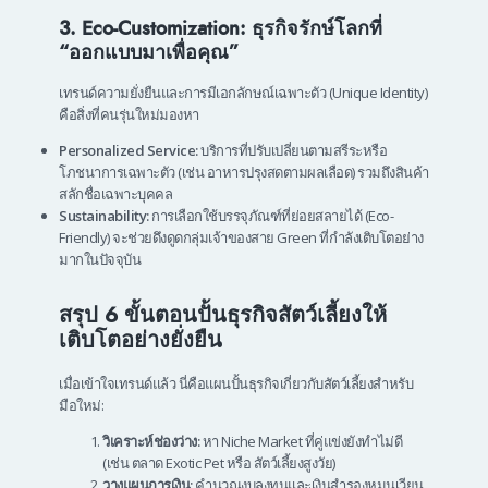
3. Eco-Customization: ธุรกิจรักษ์โลกที่
“ออกแบบมาเพื่อคุณ”
เทรนด์ความยั่งยืนและการมีเอกลักษณ์เฉพาะตัว (Unique Identity)
คือสิ่งที่คนรุ่นใหม่มองหา
Personalized Service:
บริการที่ปรับเปลี่ยนตามสรีระหรือ
โภชนาการเฉพาะตัว (เช่น อาหารปรุงสดตามผลเลือด) รวมถึงสินค้า
สลักชื่อเฉพาะบุคคล
Sustainability:
การเลือกใช้บรรจุภัณฑ์ที่ย่อยสลายได้ (Eco-
Friendly) จะช่วยดึงดูดกลุ่มเจ้าของสาย Green ที่กำลังเติบโตอย่าง
มากในปัจจุบัน
สรุป 6 ขั้นตอนปั้นธุรกิจสัตว์เลี้ยงให้
เติบโตอย่างยั่งยืน
เมื่อเข้าใจเทรนด์แล้ว นี่คือแผนปั้นธุรกิจเกี่ยวกับสัตว์เลี้ยงสำหรับ
มือใหม่:
วิเคราะห์ช่องว่าง:
หา Niche Market ที่คู่แข่งยังทำไม่ดี
(เช่น ตลาด Exotic Pet หรือ สัตว์เลี้ยงสูงวัย)
วางแผนการเงิน:
คำนวณงบลงทุนและเงินสำรองหมุนเวียน