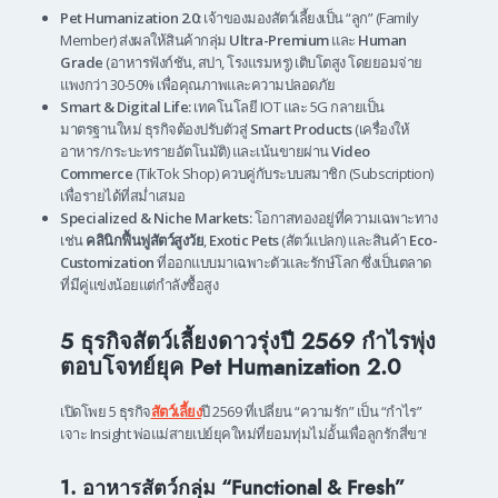
Pet Humanization 2.0:
เจ้าของมองสัตว์เลี้ยงเป็น “ลูก” (Family
Member) ส่งผลให้สินค้ากลุ่ม
Ultra-Premium
และ
Human
Grade
(อาหารฟังก์ชัน, สปา, โรงแรมหรู) เติบโตสูง โดยยอมจ่าย
แพงกว่า 30-50% เพื่อคุณภาพและความปลอดภัย
Smart & Digital Life:
เทคโนโลยี IOT และ 5G กลายเป็น
มาตรฐานใหม่ ธุรกิจต้องปรับตัวสู่
Smart Products
(เครื่องให้
อาหาร/กระบะทรายอัตโนมัติ) และเน้นขายผ่าน
Video
Commerce
(TikTok Shop) ควบคู่กับระบบสมาชิก (Subscription)
เพื่อรายได้ที่สม่ำเสมอ
Specialized & Niche Markets:
โอกาสทองอยู่ที่ความเฉพาะทาง
เช่น
คลินิกฟื้นฟูสัตว์สูงวัย
,
Exotic Pets
(สัตว์แปลก) และสินค้า
Eco-
Customization
ที่ออกแบบมาเฉพาะตัวและรักษ์โลก ซึ่งเป็นตลาด
ที่มีคู่แข่งน้อยแต่กำลังซื้อสูง
5 ธุรกิจสัตว์เลี้ยงดาวรุ่งปี 2569 กำไรพุ่ง
ตอบโจทย์ยุค Pet Humanization 2.0
เปิดโพย 5 ธุรกิจ
สัตว์เลี้ยง
ปี 2569 ที่เปลี่ยน “ความรัก” เป็น “กำไร”
เจาะ Insight พ่อแม่สายเปย์ยุคใหม่ที่ยอมทุ่มไม่อั้นเพื่อลูกรักสี่ขา!
1. อาหารสัตว์กลุ่ม “Functional & Fresh”