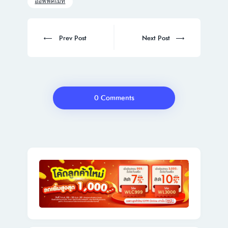
ออฟฟิศเมท
Post
navigation
Prev
Next
Prev Post
Next Post
post:
post:
0 Comments