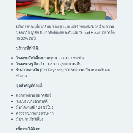
เมื่อการท่องเที่ยวกลับมาเต็มรูปแบบ แต่เจ้าของยังกังวลเรื่องความ
ปลอดภัย ธุรกิจรับฝากจึงต้องยกระดับเป็น “Smart Hotel” ตลาดโต
18-22% ต่อปี
บริการที่ทำได้:
โรงแรมสัตว์เลี้ยงมาตรฐาน
300-800 บาท/คืน
โรงแรมหรู
มีแอร์ CCTV 800-2,500 บาท/คืน
รับฝากกลางวัน (Pet Daycare)
200-500 บาท/วัน เหมาะกับคน
ทำงาน
จุดสำคัญที่ต้องมี:
แยกกรงตามขนาดสัตว์
ระบบระบายอากาศดี
มีพนักงานเฝ้า 24 ชั่วโมง
ตรวจสุขภาพก่อนรับฝาก
มีประกันสัตว์เลี้ยง
เพิ่มรายได้ด้วย: