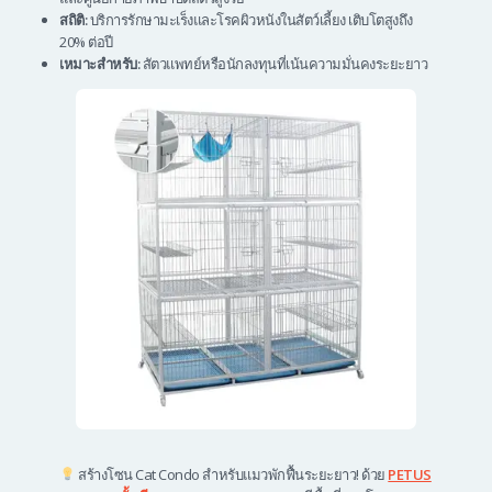
สถิติ:
บริการรักษามะเร็งและโรคผิวหนังในสัตว์เลี้ยง เติบโตสูงถึง
20% ต่อปี
เหมาะสำหรับ:
สัตวแพทย์หรือนักลงทุนที่เน้นความมั่นคงระยะยาว
สร้างโซน Cat Condo สำหรับแมวพักฟื้นระยะยาว! ด้วย
PETUS