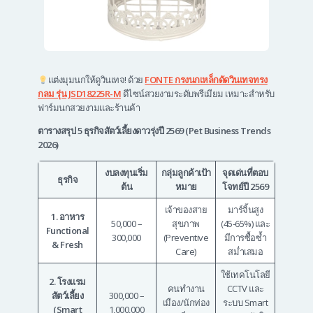
แต่งมุมนกให้ดูวินเทจ! ด้วย
FONTE กรงนกเหล็กดัดวินเทจทรง
กลม รุ่น JSD18225R-M
ดีไซน์สวยงามระดับพรีเมียม เหมาะสำหรับ
ฟาร์มนกสวยงามและร้านค้า
ตารางสรุป 5 ธุรกิจสัตว์เลี้ยงดาวรุ่งปี 2569 (Pet Business Trends
2026)
งบลงทุนเริ่ม
กลุ่มลูกค้าเป้า
จุดเด่นที่ตอบ
ธุรกิจ
ต้น
หมาย
โจทย์ปี 2569
เจ้าของสาย
มาร์จิ้นสูง
1. อาหาร
50,000 –
สุขภาพ
(45-65%) และ
Functional
300,000
(Preventive
มีการซื้อซ้ำ
& Fresh
Care)
สม่ำเสมอ
ใช้เทคโนโลยี
2. โรงแรม
คนทำงาน
CCTV และ
สัตว์เลี้ยง
300,000 –
เมือง/นักท่อง
ระบบ Smart
(Smart
1,000,000