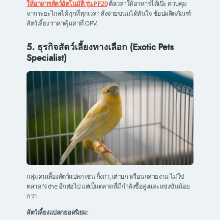
ให้อาหารสัตว์อัตโนมัติ รุ่น PF20
ตั้งเวลาให้อาหารได้เป๊ะ ควบคุม
จากระยะไกลได้ทุกที่ทุกเวลา สั่งจ่ายขนมได้ทันใจ ช้อปผลิตภัณฑ์
สัตว์เลี้ยง
ราคาคุ้มค่าที่ OFM
5. ธุรกิจสัตว์เลี้ยงทางเลือก (Exotic Pets
Specialist)
กลุ่มคนเลี้ยงสัตว์แปลก เช่น กิ้งก่า, เต่าบก หรือนกสวยงาม ไม่ใช่
ตลาด Niche อีกต่อไป แต่เป็นตลาดที่มีกำลังซื้อสูงและแข่งขันน้อย
กว่า
สัตว์เลี้ยงแปลกยอดนิยม: