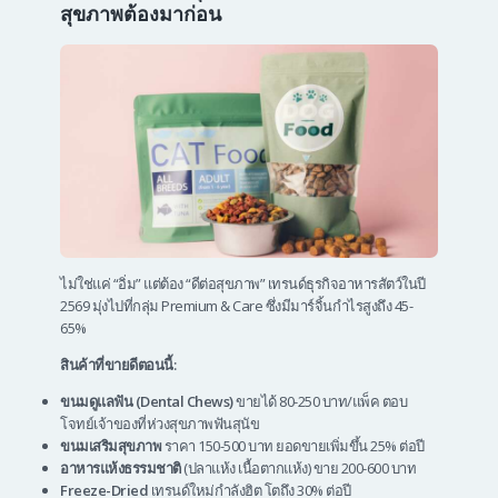
สุขภาพต้องมาก่อน
ไม่ใช่แค่ “อิ่ม” แต่ต้อง “ดีต่อสุขภาพ” เทรนด์ธุรกิจอาหารสัตว์ในปี
2569 มุ่งไปที่กลุ่ม Premium & Care ซึ่งมีมาร์จิ้นกำไรสูงถึง 45-
65%
สินค้าที่ขายดีตอนนี้:
ขนมดูแลฟัน (Dental Chews)
ขายได้ 80-250 บาท/แพ็ค ตอบ
โจทย์เจ้าของที่ห่วงสุขภาพฟันสุนัข
ขนมเสริมสุขภาพ
ราคา 150-500 บาท ยอดขายเพิ่มขึ้น 25% ต่อปี
อาหารแห้งธรรมชาติ
(ปลาแห้ง เนื้อตากแห้ง) ขาย 200-600 บาท
Freeze-Dried
เทรนด์ใหม่กำลังฮิต โตถึง 30% ต่อปี