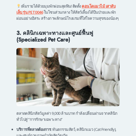
เพิ่มรายได้ด้วยมุมพักผ่อนสุดฟิน! ติดตั้ง
คอนโดแมวไม้ เสาลับ
เล็บ รุ่น PET0046
ในโซนส่วนกลาง ให้สัตว์เลี้ยงได้ปีนป่ายและพัก
ผ่อนอย่างอิสระ สร้างภาพลักษณ์โรงแรมที่ใส่ใจความสุขของน้องๆ
3. คลินิกเฉพาะทางและศูนย์ฟื้นฟู
(Specialized Pet Care)
ตลาดคลินิกสัตว์มูลค่า 9,000 ล้านบาท กำลังเปลี่ยนผ่านจากคลินิก
ทั่วไปสู่ “การรักษาเฉพาะทาง”
บริการที่ตลาดต้องการ:
ทันตกรรมสัตว์, คลินิกแมว (Cat Friendly),
และศูนย์กายภาพบำบัดสัตว์สูงวัย