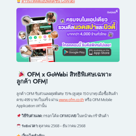
ดาวน์โหลดแอปพลิเคชั่น GoWabi
OFM x GoWabi สิทธิพิเศษเฉพาะ
ลูกค้า OFM!
ลูกค้า OFM รับส่วนลดสุดพิเศษ 15% (สูงสุด 150 บาท) เมื่อซื้อสินค้า
ครบ 499 บาท/ใบเสร็จ ผ่าน
www.ofm.co.th
หรือ OFM Mobile
Application เท่านั้น
วิธีรับส่วนลด:
กรอกโค้ด
OFMGWB
ในหน้าตะกร้าสินค้า
ระยะเวลา:
ตุลาคม 2568 – ธันวาคม 2568
เงื่อนไขสำคัญ: