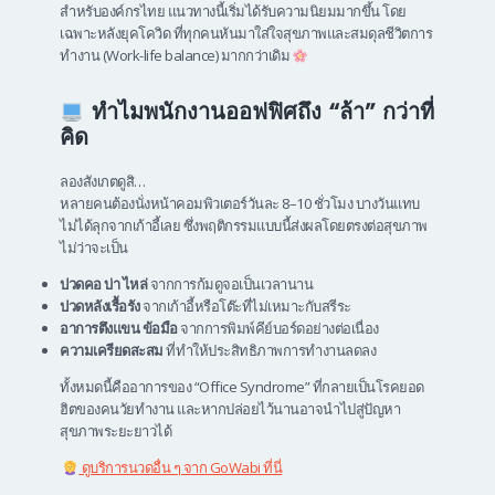
สำหรับองค์กรไทย แนวทางนี้เริ่มได้รับความนิยมมากขึ้น โดย
เฉพาะหลังยุคโควิด ที่ทุกคนหันมาใส่ใจสุขภาพและสมดุลชีวิตการ
ทำงาน (Work-life balance) มากกว่าเดิม
ทำไมพนักงานออฟฟิศถึง “ล้า” กว่าที่
คิด
ลองสังเกตดูสิ…
หลายคนต้องนั่งหน้าคอมพิวเตอร์วันละ 8–10 ชั่วโมง บางวันแทบ
ไม่ได้ลุกจากเก้าอี้เลย ซึ่งพฤติกรรมแบบนี้ส่งผลโดยตรงต่อสุขภาพ
ไม่ว่าจะเป็น
ปวดคอ บ่า ไหล่
จากการก้มดูจอเป็นเวลานาน
ปวดหลังเรื้อรัง
จากเก้าอี้หรือโต๊ะที่ไม่เหมาะกับสรีระ
อาการตึงแขน ข้อมือ
จากการพิมพ์คีย์บอร์ดอย่างต่อเนื่อง
ความเครียดสะสม
ที่ทำให้ประสิทธิภาพการทำงานลดลง
ทั้งหมดนี้คืออาการของ “Office Syndrome” ที่กลายเป็นโรคยอด
ฮิตของคนวัยทำงาน และหากปล่อยไว้นานอาจนำไปสู่ปัญหา
สุขภาพระยะยาวได้
ดูบริการนวดอื่น ๆ จาก GoWabi ที่นี่