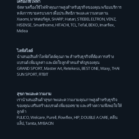
เครื่องใช้ไฟฟ้า
จัดหาเครื่องใช้ไฟฟ้าคุณภาพสูงสำหรับธุรกิจของคุณ พร้อมบริการ
หลังการขายครบวงจร เพื่อประสิทธิภาพและความทนทาน
Xiaomi
,
มาสเตอร์คูล
,
SHARP
,
Hatari
,
STIEBEL ELTRON
,
VENZ
,
HISENSE
,
Smarthome
,
HITACHI
,
TCL
,
Tefal
,
BEKO
,
Imarflex
,
Midea
ไลฟ์สไตล์
นำเสนอสินค้าไลฟ์สไตล์คุณภาพ สำหรับธุรกิจที่ต้องการสร้าง
แบรนด์ เพิ่มมูลค่า และมัดใจลูกค้าคนสำคัญของคุณ
GRAND SPORT
,
Master Art
,
Retekess
,
BEST ONE
,
Waxy
,
THAI
SUN SPORT
,
FITBIT
สุขภาพและความงาม
เรานำเสนอสินค้าสุขภาพและความงามคุณภาพสูงสำหรับธุรกิจ
ของคุณ เสริมสร้างแบรนด์ เพิ่มยอดขาย และสร้างความพึงพอใจให้
ลูกค้า
FULICO
,
Welcare
,
Purell
,
Flowflex
,
HIP
,
DOUBLE A CARE
,
คลีน
แล็ป
,
Tanita
,
MYBACIN