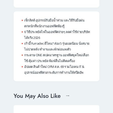
เช็กลิสต์ อุปกรณ์รับมือน้ำท่วม และวิธีรับมือฝน
ตกหนักที่พนักงานออฟฟิศต้องรู้
6 วิธีประหยัดไฟในออฟฟิศง่ายๆ ลดค่าใช้จ่ายบริษัท
ได้จริง 2026
เก้าอี้ Furradec ดีไหม? ส่อง 5 รุ่นยอดนิยม นั่งสบาย
ไม่ปวดหลัง ทำงานและพักผ่อนลงตัว
กระดาษ ONE สเปคมาตรฐาน ออฟฟิศยุคใหม่เลือก
ใช้ คุ้มค่า ประหยัด พิมพ์ลื่นไม่ติดเครื่อง
อัปเดต สินค้าใหม่ OFM ส.ค. 69 รวมไอเทม IT &
อุปกรณ์ออฟฟิศ ยกระดับการทำงานให้สปีดอัพ
You May Also Like