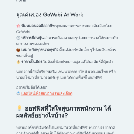
ถึงง่าย
จุดเด่นของ GoWabi At Work
ทีมหมอนวดมืออาชีพ
ทุกคนผ่านการอบรมและคัดเลือกโดย
GoWabi
บริการยืดหยุ่น
สามารถจัดเวลาและรูปแบบการนวดให้เหมาะกับ
ตารางงานขององค์กร
เหมาะกับทุกขนาดธุรกิจ
ตั้งแต่สตาร์ทอัพเล็ก ๆ ไปจนถึงองค์กร
ขนาดใหญ่
ราคาเป็นมิตร
ไม่ต้องใช้งบประมาณสูง แต่ได้ผลลัพธ์ที่คุ้มค่า
นอกจากนี้ยังมีบริการเสริม เช่น นวดคอบ่าไหล่ นวดแผนไทย หรือ
นวดอโรม่า ที่สามารถปรับรูปแบบได้ตามพื้นที่ในออฟฟิศ
อยากเริ่มต้นได้เลย?
แอดไลน์เพื่อสอบถามรายละเอียด
ออฟฟิศที่ใส่ใจสุขภาพพนักงาน ได้
ผลลัพธ์อย่างไรบ้าง?
หลายองค์กรที่เริ่มจัดโปรแกรม “นวดที่ออฟฟิศ” พบว่า บรรยากาศ
การทำงานดีขึ้นอย่างเห็นได้ชัด พนักงานรู้สึกได้รับการดูแลและมี