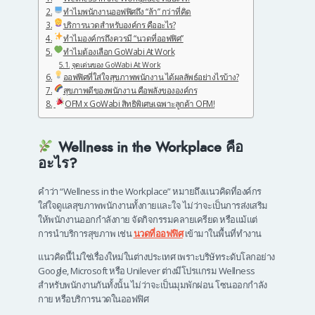
ทำไมพนักงานออฟฟิศถึง “ล้า” กว่าที่คิด
บริการนวดสำหรับองค์กร คืออะไร?
ทำไมองค์กรถึงควรมี “นวดที่ออฟฟิศ”
ทำไมต้องเลือก GoWabi At Work
จุดเด่นของ GoWabi At Work
ออฟฟิศที่ใส่ใจสุขภาพพนักงาน ได้ผลลัพธ์อย่างไรบ้าง?
สุขภาพดีของพนักงาน คือพลังขององค์กร
OFM x GoWabi สิทธิพิเศษเฉพาะลูกค้า OFM!
Wellness in the Workplace คือ
อะไร?
คำว่า “Wellness in the Workplace” หมายถึงแนวคิดที่องค์กร
ใส่ใจดูแลสุขภาพพนักงานทั้งกายและใจ ไม่ว่าจะเป็นการส่งเสริม
ให้พนักงานออกกำลังกาย จัดกิจกรรมคลายเครียด หรือแม้แต่
การนำบริการสุขภาพ เช่น
นวดที่ออฟฟิศ
เข้ามาในพื้นที่ทำงาน
แนวคิดนี้ไม่ใช่เรื่องใหม่ในต่างประเทศ เพราะบริษัทระดับโลกอย่าง
Google, Microsoft หรือ Unilever ต่างมีโปรแกรม Wellness
สำหรับพนักงานกันทั้งนั้น ไม่ว่าจะเป็นมุมพักผ่อน โซนออกกำลัง
กาย หรือบริการนวดในออฟฟิศ