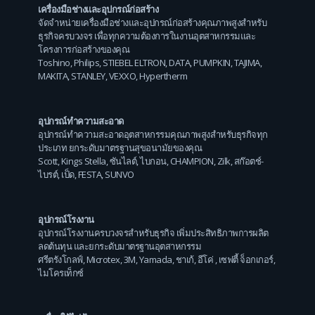
เครื่องมือช่างและอุปกรณ์ก่อสร้าง
จัดจำหน่ายเครื่องมือช่างและอุปกรณ์ก่อสร้างคุณภาพสูงสำหรับ
ธุรกิจครบวงจร เพื่อทุกความต้องการในงานอุตสาหกรรมและ
โครงการก่อสร้างของคุณ
Toshino
,
Philips
,
STIEBEL ELTRON
,
DATA
,
PUMPKIN
,
TAJIMA
,
MAKITA
,
STANLEY
,
VEXXO
,
Hypertherm
อุปกรณ์ทำความสะอาด
อุปกรณ์ทำความสะอาดอุตสาหกรรมคุณภาพสูงสำหรับธุรกิจทุก
ประเภท ยกระดับมาตรฐานสุขอนามัยของคุณ
Scott
,
Kings Stella
,
ซันไลต์
,
ไบกอน
,
CHAMPION
,
Zilk
,
สก๊อตช์-
ไบรต์
,
เป็ด
,
FESTA
,
SUNVO
อุปกรณ์โรงงาน
อุปกรณ์โรงงานครบวงจรสำหรับธุรกิจ เพิ่มประสิทธิภาพการผลิต
ลดต้นทุน และยกระดับมาตรฐานอุตสาหกรรม
ศรีตรังโกลฟ์
,
Microtex
,
3M
,
Yamada
,
ชาเก้
,
อีโค่
,
เซฟตี้ จ็อกเกอร์
,
ไมโครเท็กซ์