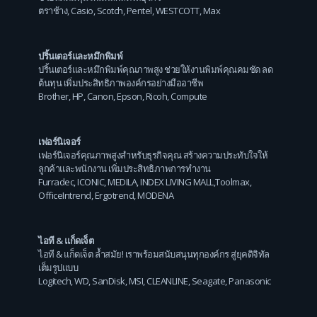
ตราช้าง
,
Casio
,
Scotch
,
Pentel
,
WESTCOTT
,
Max
ปริ้นเตอร์และหมึกพิมพ์
ปริ้นเตอร์และหมึกพิมพ์คุณภาพสูง ช่วยให้งานพิมพ์คุณคมชัด ลด
ต้นทุน เพิ่มประสิทธิภาพองค์กรอย่างมืออาชีพ
Brother
,
HP
,
Canon
,
Epson
,
Ricoh
,
Compute
เฟอร์นิเจอร์
เฟอร์นิเจอร์คุณภาพสูงสำหรับธุรกิจคุณ สร้างความประทับใจให้
ลูกค้าและพนักงาน เพิ่มประสิทธิภาพการทำงาน
Furradec
,
ICONIC
,
MEDILA
,
INDEX LIVING MALL
,
Toolmax
,
OfficeIntrend
,
Ergotrend
,
MODENA
ไอที & แก็ดเจ็ต
ไอที & แก็ดเจ็ต ล้ำสมัย! เราพร้อมสนับสนุนทุกองค์กร สู่ยุคดิจิทัล
เต็มรูปแบบ
Logitech
,
WD
,
SanDisk
,
MSI
,
CLEANLINE
,
Seagate
,
Panasonic