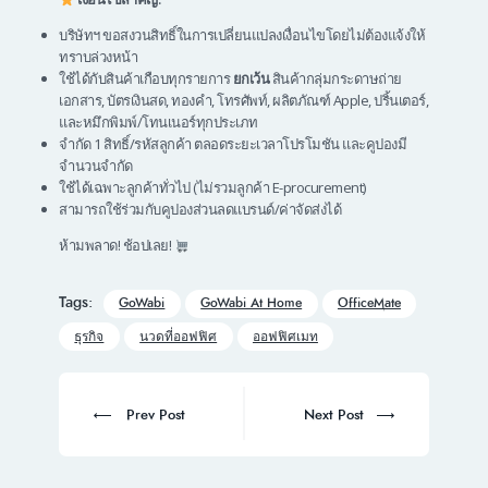
บริษัทฯ ขอสงวนสิทธิ์ในการเปลี่ยนแปลงเงื่อนไขโดยไม่ต้องแจ้งให้
ทราบล่วงหน้า
ใช้ได้กับสินค้าเกือบทุกรายการ
ยกเว้น
สินค้ากลุ่มกระดาษถ่าย
เอกสาร, บัตรเงินสด, ทองคำ, โทรศัพท์, ผลิตภัณฑ์ Apple, ปริ้นเตอร์,
และหมึกพิมพ์/โทนเนอร์ทุกประเภท
จำกัด 1 สิทธิ์/รหัสลูกค้า ตลอดระยะเวลาโปรโมชัน และคูปองมี
จำนวนจำกัด
ใช้ได้เฉพาะลูกค้าทั่วไป (ไม่รวมลูกค้า E-procurement)
สามารถใช้ร่วมกับคูปองส่วนลดแบรนด์/ค่าจัดส่งได้
ห้ามพลาด! ช้อปเลย!
Tags:
GoWabi
GoWabi At Home
OfficeMate
ธุรกิจ
นวดที่ออฟฟิศ
ออฟฟิศเมท
Post
navigation
Prev
Next
Prev Post
Next Post
post:
post: