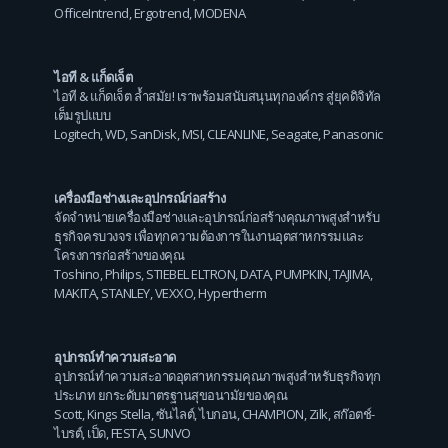
OfficeIntrend
,
Ergotrend
,
MODENA
ไอที & แก็ดเจ็ต
ไอที & แก็ดเจ็ต ล้ำสมัย! เราพร้อมสนับสนุนทุกองค์กร สู่ยุคดิจิทัล
เต็มรูปแบบ
Logitech
,
WD
,
SanDisk
,
MSI
,
CLEANLINE
,
Seagate
,
Panasonic
เครื่องมือช่างและอุปกรณ์ก่อสร้าง
จัดจำหน่ายเครื่องมือช่างและอุปกรณ์ก่อสร้างคุณภาพสูงสำหรับ
ธุรกิจครบวงจร เพื่อทุกความต้องการในงานอุตสาหกรรมและ
โครงการก่อสร้างของคุณ
Toshino
,
Philips
,
STIEBEL ELTRON
,
DATA
,
PUMPKIN
,
TAJIMA
,
MAKITA
,
STANLEY
,
VEXXO
,
Hypertherm
อุปกรณ์ทำความสะอาด
อุปกรณ์ทำความสะอาดอุตสาหกรรมคุณภาพสูงสำหรับธุรกิจทุก
ประเภท ยกระดับมาตรฐานสุขอนามัยของคุณ
Scott
,
Kings Stella
,
ซันไลต์
,
ไบกอน
,
CHAMPION
,
Zilk
,
สก๊อตช์-
ไบรต์
,
เป็ด
,
FESTA
,
SUNVO