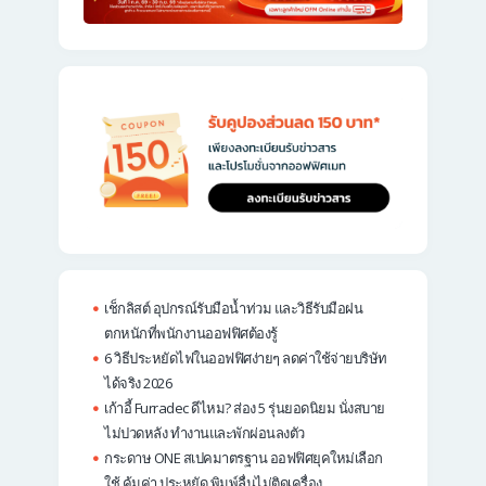
เช็กลิสต์ อุปกรณ์รับมือน้ำท่วม และวิธีรับมือฝน
ตกหนักที่พนักงานออฟฟิศต้องรู้
6 วิธีประหยัดไฟในออฟฟิศง่ายๆ ลดค่าใช้จ่ายบริษัท
ได้จริง 2026
เก้าอี้ Furradec ดีไหม? ส่อง 5 รุ่นยอดนิยม นั่งสบาย
ไม่ปวดหลัง ทำงานและพักผ่อนลงตัว
กระดาษ ONE สเปคมาตรฐาน ออฟฟิศยุคใหม่เลือก
ใช้ คุ้มค่า ประหยัด พิมพ์ลื่นไม่ติดเครื่อง