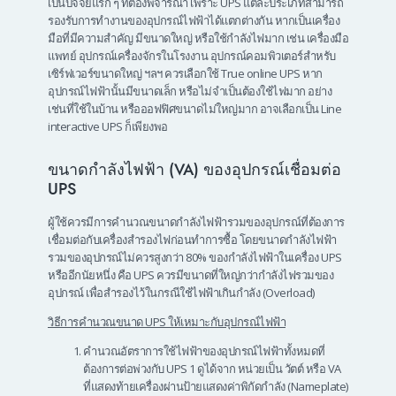
เป็นปัจจัยแรก ๆ ที่ต้องพิจารณา เพราะ UPS แต่ละประเภทสามารถ
รองรับการทำงานของอุปกรณ์ไฟฟ้าได้แตกต่างกัน หากเป็นเครื่อง
มือที่มีความสำคัญ มีขนาดใหญ่ หรือใช้กำลังไฟมาก เช่น เครื่องมือ
แพทย์ อุปกรณ์เครื่องจักรในโรงงาน อุปกรณ์คอมพิวเตอร์สำหรับ
เซิร์ฟเวอร์ขนาดใหญ่ ฯลฯ ควรเลือกใช้ True online UPS หาก
อุปกรณ์ไฟฟ้านั้นมีขนาดเล็ก หรือไม่จำเป็นต้องใช้ไฟมาก อย่าง
เช่นที่ใช้ในบ้าน หรือออฟฟิศขนาดไม่ใหญ่มาก อาจเลือกเป็น Line
interactive UPS ก็เพียงพอ
ขนาดกำลังไฟฟ้า (VA) ของอุปกรณ์เชื่อมต่อ
UPS
ผู้ใช้ควรมีการคำนวณขนาดกำลังไฟฟ้ารวมของอุปกรณ์ที่ต้องการ
เชื่อมต่อกับเครื่องสำรองไฟก่อนทำการซื้อ โดยขนาดกำลังไฟฟ้า
รวมของอุปกรณ์ไม่ควรสูงกว่า 80% ของกำลังไฟฟ้าในเครื่อง UPS
หรืออีกนัยหนึ่ง คือ UPS ควรมีขนาดที่ใหญ่กว่ากำลังไฟรวมของ
อุปกรณ์ เพื่อสำรองไว้ในกรณีใช้ไฟฟ้าเกินกำลัง (Overload)
วิธีการคำนวณขนาด UPS ให้เหมาะกับอุปกรณ์ไฟฟ้า
คำนวณอัตราการใช้ไฟฟ้าของอุปกรณ์ไฟฟ้าทั้งหมดที่
ต้องการต่อพ่วงกับ UPS 1 ดูได้จาก หน่วยเป็น วัตต์ หรือ VA
ที่แสดงท้ายเครื่องผ่านป้ายแสดงค่าพิกัดกำลัง (Nameplate)