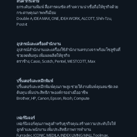
สินค้ากระดาษ
ยกระดับงานพิมพ์ สื่อสารคมชัด สร้างความน่าเชื่อถือให้ธุรกิจด้วย
กระดาษคุณภาพพรีเมียม
Double A
,
IDEA MAX
,
ONE
,
IDEA WORK
,
ALCOTT
,
Shih-Tzu
,
Post-it
อุปกรณ์และเครื่องสำนักงาน
อุปกรณ์สำนักงานและเครื่องใช้สำนักงานครบวงจร พร้อมโซลูชันที่
ช่วยลดต้นทุน เพิ่มผลผลิตให้ธุรกิจ
ตราช้าง
,
Casio
,
Scotch
,
Pentel
,
WESTCOTT
,
Max
ปริ้นเตอร์และหมึกพิมพ์
ปริ้นเตอร์และหมึกพิมพ์คุณภาพสูง ช่วยให้งานพิมพ์คุณคมชัด ลด
ต้นทุน เพิ่มประสิทธิภาพองค์กรอย่างมืออาชีพ
Brother
,
HP
,
Canon
,
Epson
,
Ricoh
,
Compute
เฟอร์นิเจอร์
เฟอร์นิเจอร์คุณภาพสูงสำหรับธุรกิจคุณ สร้างความประทับใจให้
ลูกค้าและพนักงาน เพิ่มประสิทธิภาพการทำงาน
Furradec
,
ICONIC
,
MEDILA
,
INDEX LIVING MALL
,
Toolmax
,