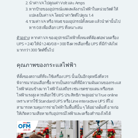
นำค่า VA ไปคูณค่า Volt และ Amps
หากป้ายของอุปกรณ์แสดงพลังงานไฟฟ้าในหน่วยวัตต์ ให้
แปลงเป็นค่า VA โดยนำค่าวัตต์ไปคูณ 1.4
รวมค่า VA หรือ Watt ของอุปกรณ์ทั้งหมด แล้วนำค่านั้นไป
หาร 0.8 เพื่อเลือก UPS ที่เหมาะสม
ตัวอย่าง
: หากค่า VA ของอุปกรณ์ไฟฟ้าทั้งหมดที่ต้องต่อพ่วงเครื่อง
UPS = 240 ให้นำ 240/0.8 = 300 จึงควรเลือกซื้อ UPS ที่มีกำลังไฟ
มากกว่า 300 วัตต์ขึ้นไป
คุณภาพของกระแสไฟฟ้า
ที่ตั้งของสถานที่ที่จะใช้เครื่อง UPS นั้นเป็นอีกจุดหนึ่งที่ควร
พิจารณาก่อนเลือกซื้อ หากเป็นสถานที่ที่มีความผันผวนของกระแส
ไฟฟ้าค่อนข้างมาก ไฟฟ้าไม่เสถียร เช่น เขตชายแดน หรือเขต
ไฟฟ้าแรงสูง ควรเลือกใช้ UPS ประสิทธิภาพสูงอย่าง True online
เพราะหากใช้ Standard UPS หรือ Line interactive UPS ที่ไม่
สามารถควบคุมการจ่ายไฟฟ้าในพื้นที่นั้น ๆ ได้อย่างเต็มที่ อาจก่อ
ให้เกิดความเสียหายกับอุปกรณ์ไฟฟ้าและเครื่องสำรองไฟได้