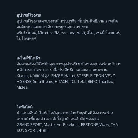
อุปกรณ์โรงงาน
อุปกรณ์โรงงานครบวงจรสำหรับธุรกิจ เพิ่มประสิทธิภาพการผลิต
ลดต้นทุน และยกระดับมาตรฐานอุตสาหกรรม
ศรีตรังโกลฟ์
,
Microtex
,
3M
,
Yamada
,
ชาเก้
,
อีโค่
,
เซฟตี้ จ็อกเกอร์
,
ไมโครเท็กซ์
เครื่องใช้ไฟฟ้า
จัดหาเครื่องใช้ไฟฟ้าคุณภาพสูงสำหรับธุรกิจของคุณ พร้อมบริการ
หลังการขายครบวงจร เพื่อประสิทธิภาพและความทนทาน
Xiaomi
,
มาสเตอร์คูล
,
SHARP
,
Hatari
,
STIEBEL ELTRON
,
VENZ
,
HISENSE
,
Smarthome
,
HITACHI
,
TCL
,
Tefal
,
BEKO
,
Imarflex
,
Midea
ไลฟ์สไตล์
นำเสนอสินค้าไลฟ์สไตล์คุณภาพ สำหรับธุรกิจที่ต้องการสร้าง
แบรนด์ เพิ่มมูลค่า และมัดใจลูกค้าคนสำคัญของคุณ
GRAND SPORT
,
Master Art
,
Retekess
,
BEST ONE
,
Waxy
,
THAI
SUN SPORT
,
FITBIT