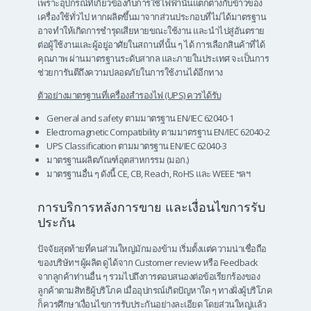
เพราะอุปกรณ์ที่เกี่ยวข้องกับการใช้ไฟฟ้านั้นแตกต่างกับข้าวของ
เครื่องใช้ทั่วไป หากผลิตขึ้นมาจากส่วนประกอบที่ไม่ได้มาตรฐาน
อาจทำให้เกิดการชำรุดเสียหายขณะใช้งาน และนำไปสู่อันตราย
ต่อผู้ใช้งานและผู้อยู่อาศัยในสถานที่นั้น ๆ ได้ การเลือกสินค้าที่ได้
คุณภาพ ผ่านมาตรฐานระดับสากล และภายในประเทศ จะเป็นการ
ช่วยการันตีถึงความปลอดภัยในการใช้งานได้อีกทาง
ตัวอย่างมาตรฐานที่เครื่องสำรองไฟ (UPS) ควรได้รับ
General and safety ตามมาตรฐาน EN/IEC 62040-1
Electromagnetic Compatibility ตามมาตรฐาน EN/IEC 62040-2
UPS Classification ตามมาตรฐาน EN/IEC 62040-3
มาตรฐานผลิตภัณฑ์อุตสาหกรรม (มอก.)
มาตรฐานอื่น ๆ ดังนี้ CE, CB, Reach, RoHS และ WEEE ฯลฯ
การบริการหลังการขาย และเงื่อนไขการรับ
ประกัน
ปัจจัยสุดท้ายที่คนส่วนใหญ่มักมองข้าม เริ่มตั้งแต่ความน่าเชื่อถือ
ของบริษัทฯ ผู้ผลิต ดูได้จาก Customer review หรือ Feedback
จากลูกค้าท่านอื่น ๆ รวมไปถึงการตอบสนองต่อข้อเรียกร้องของ
ลูกค้าตามสิทธิผู้บริโภค เมื่ออุปกรณ์เกิดปัญหาใด ๆ ทางฝั่งผู้บริโภค
ก็ควรศึกษาเงื่อนไขการรับประกันอย่างละเอียด โดยส่วนใหญ่แล้ว