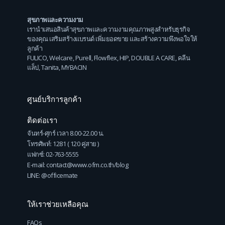
สุขภาพและความงาม
เรานำเสนอสินค้าสุขภาพและความงามคุณภาพสูงสำหรับธุรกิจ
ของคุณ เสริมสร้างแบรนด์ เพิ่มยอดขาย และสร้างความพึงพอใจให้
ลูกค้า
FULICO
,
Welcare
,
Purell
,
Flowflex
,
HIP
,
DOUBLE A CARE
,
คลีน
แล็ป
,
Tanita
,
MYBACIN
ศูนย์บริการลูกค้า
ติดต่อเรา
จันทร์-ศุกร์ เวลา 8.00-22.00 น.
โทรศัพท์: 1281 ( 120 คู่สาย )
แฟกซ์: 02-763-5555
E-mail: contact@www.ofm.co.th/blog
LINE: @officemate
ให้เราช่วยเหลือคุณ
FAQs