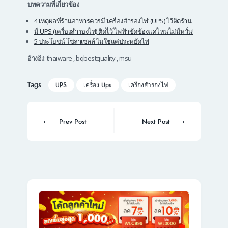
บทความที่เกี่ยวข้อง
4 เหตุผลที่ร้านอาหารควรมี ‘เครื่องสำรองไฟ’ (UPS) ไว้ติดร้าน
มี UPS (เครื่องสำรองไฟ) ติดไว้ ไฟฟ้าขัดข้องแค่ไหนไม่มีหวั่น!
5 ประโยชน์ โซล่าเซลล์ ไม่ใช่แค่ประหยัดไฟ
อ้างอิง: thaiware , bqbestquality , msu
Tags:
UPS
เครื่อง Ups
เครื่องสำรองไฟ
Post
navigation
Prev
Next
Prev Post
Next Post
post:
post: