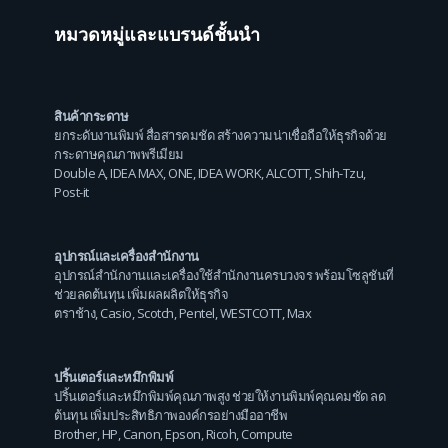
หมวดหมู่และแบรนด์ชั้นนำ
สินค้ากระดาษ
ยกระดับงานพิมพ์ สื่อสารคมชัด สร้างความน่าเชื่อถือให้ธุรกิจด้วย
กระดาษคุณภาพพรีเมียม
Double A
,
IDEA MAX
,
ONE
,
IDEA WORK
,
ALCOTT
,
Shih-Tzu
,
Post-it
อุปกรณ์และเครื่องสำนักงาน
อุปกรณ์สำนักงานและเครื่องใช้สำนักงานครบวงจร พร้อมโซลูชันที่
ช่วยลดต้นทุน เพิ่มผลผลิตให้ธุรกิจ
ตราช้าง
,
Casio
,
Scotch
,
Pentel
,
WESTCOTT
,
Max
ปริ้นเตอร์และหมึกพิมพ์
ปริ้นเตอร์และหมึกพิมพ์คุณภาพสูง ช่วยให้งานพิมพ์คุณคมชัด ลด
ต้นทุน เพิ่มประสิทธิภาพองค์กรอย่างมืออาชีพ
Brother
,
HP
,
Canon
,
Epson
,
Ricoh
,
Compute