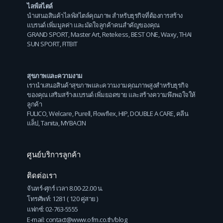
ไลฟ์สไตล์
นำเสนอสินค้าไลฟ์สไตล์คุณภาพ สำหรับธุรกิจที่ต้องการสร้าง
แบรนด์ เพิ่มมูลค่า และมัดใจลูกค้าคนสำคัญของคุณ
GRAND SPORT
,
Master Art
,
Retekess
,
BEST ONE
,
Waxy
,
THAI
SUN SPORT
,
FITBIT
สุขภาพและความงาม
เรานำเสนอสินค้าสุขภาพและความงามคุณภาพสูงสำหรับธุรกิจ
ของคุณ เสริมสร้างแบรนด์ เพิ่มยอดขาย และสร้างความพึงพอใจให้
ลูกค้า
FULICO
,
Welcare
,
Purell
,
Flowflex
,
HIP
,
DOUBLE A CARE
,
คลีน
แล็ป
,
Tanita
,
MYBACIN
ศูนย์บริการลูกค้า
ติดต่อเรา
จันทร์-ศุกร์ เวลา 8.00-22.00 น.
โทรศัพท์: 1281 ( 120 คู่สาย )
แฟกซ์: 02-763-5555
E-mail: contact@www.ofm.co.th/blog