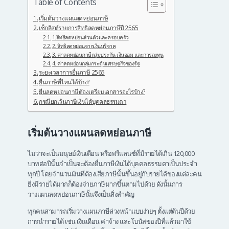
Table of Contents
เริ่มต้นวางแผนลดหย่อนภาษี
เช็กลิสต์รายการสิทธิลดหย่อนภาษีปี 2565
1.สิทธิลดหย่อนส่วนตัวและครอบครัว
2. สิทธิลดหย่อนจากเงินบริจาค
3. ค่าลดหย่อนภาษีกลุ่มประกัน เงินออม และการลงทุน
4. ค่าลดหย่อนกลุ่มกระตุ้นเศรษฐกิจของรัฐ
ระยะเวลาการยื่นภาษี 2565
ยื่นภาษีที่ไหนได้บ้าง?
ยื่นลดหย่อนภาษีต้องเตรียมเอกสารอะไรบ้าง?
กรณียกเว้นภาษีเงินได้บุคคลธรรมดา
เริ่มต้นวางแผนลดหย่อนภาษี
ไม่ว่าจะเป็นมนุษย์เงินเดือน หรือฟรีแลนซ์ที่มีรายได้เกิน 120,000
บาทต่อปีนั้นจำเป็นจะต้องยื่นภาษีเงินได้บุคคลธรรมดาเป็นประจำ
ทุกปี โดยจำนวนเงินที่ต้องเสียภาษีนั้นขึ้นอยู่กับรายได้ของแต่ละคน
ยิ่งมีรายได้มากก็ต้องจ่ายภาษีมากขึ้นตามไปด้วย ดังนั้นการ
วางแผนลดหย่อนภาษีนั้นจึงเป็นสิ่งสำคัญ
ทุกคนสามารถเริ่มวางแผนภาษีล่วงหน้าแบบง่ายๆ ตั้งแต่ต้นปีด้วย
การนำรายได้ เช่น เงินเดือน ค่าจ้าง และโบนัสของปีที่แล้วมาใช้