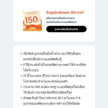
เช็กลิสต์ อุปกรณ์รับมือน้ำท่วม และวิธีรับมือฝน
ตกหนักที่พนักงานออฟฟิศต้องรู้
6 วิธีประหยัดไฟในออฟฟิศง่ายๆ ลดค่าใช้จ่ายบริษัท
ได้จริง 2026
เก้าอี้ Furradec ดีไหม? ส่อง 5 รุ่นยอดนิยม นั่งสบาย
ไม่ปวดหลัง ทำงานและพักผ่อนลงตัว
กระดาษ ONE สเปคมาตรฐาน ออฟฟิศยุคใหม่เลือก
ใช้ คุ้มค่า ประหยัด พิมพ์ลื่นไม่ติดเครื่อง
อัปเดต สินค้าใหม่ OFM ส.ค. 69 รวมไอเทม IT &
อุปกรณ์ออฟฟิศ ยกระดับการทำงานให้สปีดอัพ