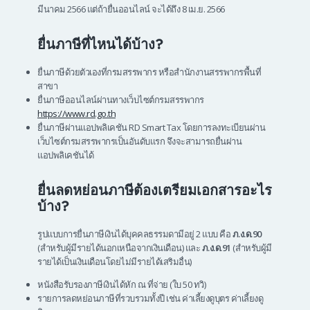
มีนาคม 2566 แต่ถ้ายื่นออนไลน์ จะได้ถึง 8 เม.ย. 2566
ยื่นภาษีที่ไหนได้บ้าง?
ยื่นภาษีด้วยตัวเองที่กรมสรรพากร หรือสำนักงานสรรพากรพื้นที่
สาขา
ยื่นภาษีออนไลน์ผ่านทางเว็บไซต์กรมสรรพากร
https://www.rd.go.th
ยื่นภาษีผ่านแอปพลิเคชัน RD Smart Tax โดยการลงทะเบียนผ่าน
เว็บไซต์กรมสรรพากรเป็นอันดับแรก จึงจะสามารถยื่นผ่าน
แอปพลิเคชันได้
ยื่นลดหย่อนภาษีต้องเตรียมเอกสารอะไร
บ้าง?
รูปแบบการยื่นภาษีเงินได้บุคคลธรรมดามีอยู่ 2 แบบ คือ
ภ.ง.ด.90
(สำหรับผู้มีรายได้นอกเหนือจากเงินเดือน) และ
ภ.ง.ด.91
(สำหรับผู้มี
รายได้เป็นเงินเดือนโดยไม่มีรายได้เสริมอื่น)
หนังสือรับรองภาษีเงินได้หัก ณ ที่จ่าย (ใบ 50 ทวิ)
รายการลดหย่อนภาษีที่รวบรวมทั้งปี เช่น ค่าเลี้ยงดูบุตร ค่าเลี้ยงดู