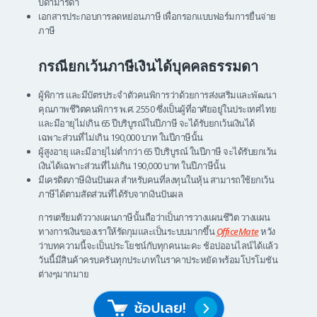
บิดามารดา
เอกสารประกอบการลดหย่อนภาษี เพื่อกรอกแบบฟอร์มการยื่นจ่าย
ภาษี
กรณียกเว้นภาษีเงินได้บุคคลธรรมดา
ผู้พิการ และมีบัตรประจำตัวคนพิการว่าด้วยการส่งเสริมและพัฒนา
คุณภาพชีวิตคนพิการ พ.ศ. 2550 ซึ่งเป็นผู้ที่อาศัยอยู่ในประเทศไทย
และมีอายุไม่เกิน 65 ปีบริบูรณ์ในปีภาษี จะได้รับยกเว้นเงินได้
เฉพาะส่วนที่ไม่เกิน 190,000 บาท ในปีภาษีนั้น
ผู้สูงอายุ และมีอายุไม่ต่ำกว่า 65 ปีบริบูรณ์ ในปีภาษี จะได้รับยกเว้น
เงินได้เฉพาะส่วนที่ไม่เกิน 190,000 บาท ในปีภาษีนั้น
มีเครดิตภาษีเงินปันผล สำหรับคนที่ลงทุนในหุ้น สามารถใช้ยกเว้น
ภาษีได้ตามสัดส่วนที่ได้รับจากเงินปันผล
การเตรียมตัววางแผนภาษีนั้นถือว่าเป็นการวางแผนชีวิต วางแผน
ทางการเงินของเราให้รัดกุมและเป็นระบบมากขึ้น
OfficeMate
หวัง
ว่าบทความนี้จะเป็นประโยชน์กับทุกคนนะคะ ช้อปออนไลน์ได้แล้ว
วันนี้มีสินค้าครบครันทุกประเภทในราคาประหยัด พร้อมโปรโมชัน
ต่างๆมากมาย