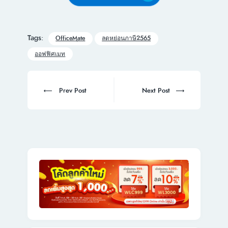
Tags:
OfficeMate
ลดหย่อนภาษี2565
ออฟฟิศเมท
Post
navigation
Prev
Next
Prev Post
Next Post
post:
post: