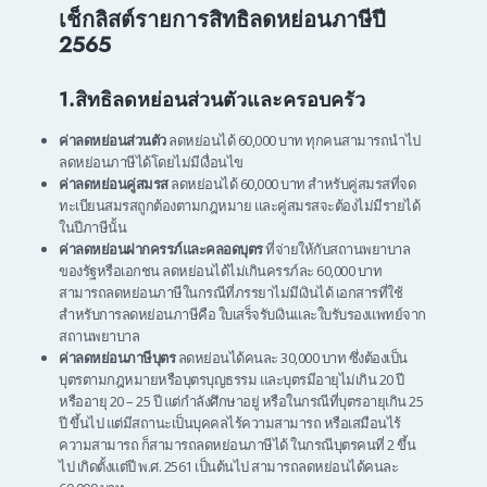
เช็กลิสต์รายการสิทธิลดหย่อนภาษีปี
2565
1.สิทธิลดหย่อนส่วนตัวและครอบครัว
ค่าลดหย่อนส่วนตัว
ลดหย่อนได้ 60,000 บาท ทุกคนสามารถนำไป
ลดหย่อนภาษีได้โดยไม่มีเงื่อนไข
ค่าลดหย่อนคู่สมรส
ลดหย่อนได้ 60,000 บาท สำหรับคู่สมรสที่จด
ทะเบียนสมรสถูกต้องตามกฎหมาย และคู่สมรสจะต้องไม่มีรายได้
ในปีภาษีนั้น
ค่าลดหย่อนฝากครรภ์และคลอดบุตร
ที่จ่ายให้กับสถานพยาบาล
ของรัฐหรือเอกชน ลดหย่อนได้ไม่เกินครรภ์ละ 60,000 บาท
สามารถลดหย่อนภาษีในกรณีที่ภรรยาไม่มีเงินได้ เอกสารที่ใช้
สำหรับการลดหย่อนภาษีคือ ใบเสร็จรับเงินและใบรับรองแพทย์จาก
สถานพยาบาล
ค่าลดหย่อนภาษีบุตร
ลดหย่อนได้คนละ 30,000 บาท ซึ่งต้องเป็น
บุตรตามกฎหมายหรือบุตรบุญธรรม และบุตรมีอายุไม่เกิน 20 ปี
หรืออายุ 20 – 25 ปี แต่กำลังศึกษาอยู่ หรือในกรณีที่บุตรอายุเกิน 25
ปี ขึ้นไป แต่มีสถานะเป็นบุคคลไร้ความสามารถ หรือเสมือนไร้
ความสามารถ ก็สามารถลดหย่อนภาษีได้ ในกรณีบุตรคนที่ 2 ขึ้น
ไป เกิดตั้งแต่ปี พ.ศ. 2561 เป็นต้นไป สามารถลดหย่อนได้คนละ