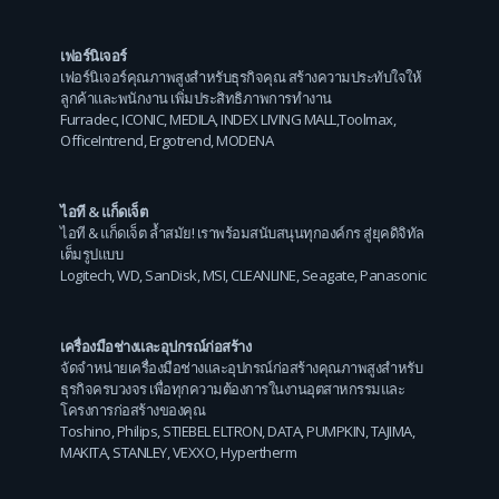
เฟอร์นิเจอร์
เฟอร์นิเจอร์คุณภาพสูงสำหรับธุรกิจคุณ สร้างความประทับใจให้
ลูกค้าและพนักงาน เพิ่มประสิทธิภาพการทำงาน
Furradec
,
ICONIC
,
MEDILA
,
INDEX LIVING MALL
,
Toolmax
,
OfficeIntrend
,
Ergotrend
,
MODENA
ไอที & แก็ดเจ็ต
ไอที & แก็ดเจ็ต ล้ำสมัย! เราพร้อมสนับสนุนทุกองค์กร สู่ยุคดิจิทัล
เต็มรูปแบบ
Logitech
,
WD
,
SanDisk
,
MSI
,
CLEANLINE
,
Seagate
,
Panasonic
เครื่องมือช่างและอุปกรณ์ก่อสร้าง
จัดจำหน่ายเครื่องมือช่างและอุปกรณ์ก่อสร้างคุณภาพสูงสำหรับ
ธุรกิจครบวงจร เพื่อทุกความต้องการในงานอุตสาหกรรมและ
โครงการก่อสร้างของคุณ
Toshino
,
Philips
,
STIEBEL ELTRON
,
DATA
,
PUMPKIN
,
TAJIMA
,
MAKITA
,
STANLEY
,
VEXXO
,
Hypertherm