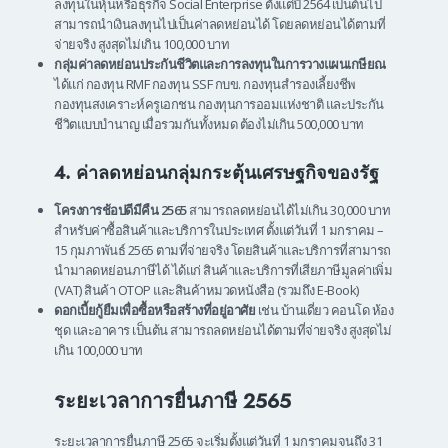
ลงทุนในหุ้นหรือธุรกิจ Social Enterprise ตั้งแต่ปี 2564 เป็นต้นไป
สามารถนำเงินลงทุนไปเป็นค่าลดหย่อนได้ โดยลดหย่อนได้ตามที่
จ่ายจริง สูงสุดไม่เกิน 100,000 บาท
กลุ่มค่าลดหย่อนประกันชีวิตและการลงทุนในการวางแผนเกษียณ
ได้แก่ กองทุน RMF กองทุน SSF กบข. กองทุนสำรองเลี้ยงชีพ
กองทุนสงเคราะห์ครูเอกชน กองทุนการออมแห่งชาติ และประกัน
ชีวิตแบบบำนาญ เมื่อรวมกันทั้งหมด ต้องไม่เกิน 500,000 บาท
4. ค่าลดหย่อนกลุ่มกระตุ้นเศรษฐกิจของรัฐ
โครงการช้อปดีมีคืน 2565
สามารถลดหย่อนได้ไม่เกิน 30,000 บาท
สำหรับค่าซื้อสินค้าและบริการในประเทศ ตั้งแต่วันที่ 1 มกราคม –
15 กุมภาพันธ์ 2565 ตามที่จ่ายจริง โดยสินค้าและบริการที่สามารถ
นำมาลดหย่อนภาษีได้ ได้แก่ สินค้าและบริการที่เสียภาษีมูลค่าเพิ่ม
(VAT) สินค้า OTOP และสินค้าหมวดหนังสือ (รวมถึง E-Book)
ดอกเบี้ยกู้ยืมเพื่อซื้อหรือสร้างที่อยู่อาศัย
เช่น บ้านเดี่ยว คอนโด ห้อง
ชุด และอาคาร เป็นต้น สามารถลดหย่อนได้ตามที่จ่ายจริง สูงสุดไม่
เกิน 100,000 บาท
ระยะเวลาการยื่นภาษี 2565
ระยะเวลาการยื่นภาษี 2565 จะเริ่มตั้งแต่วันที่ 1 มกราคมจนถึง 31