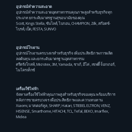
อุปกรณ์ทำความสะอาด
อุปกรณ์ทำความสะอาดอุตสาหกรรมคุณภาพสูงสำหรับธุรกิจทุก
ประเภท ยกระดับมาตรฐานสุขอนามัยของคุณ
Scott
,
Kings Stella
,
ซันไลต์
,
ไบกอน
,
CHAMPION
,
Zilk
,
สก๊อตช์-
ไบรต์
,
เป็ด
,
FESTA
,
SUNVO
อุปกรณ์โรงงาน
อุปกรณ์โรงงานครบวงจรสำหรับธุรกิจ เพิ่มประสิทธิภาพการผลิต
ลดต้นทุน และยกระดับมาตรฐานอุตสาหกรรม
ศรีตรังโกลฟ์
,
Microtex
,
3M
,
Yamada
,
ชาเก้
,
อีโค่
,
เซฟตี้ จ็อกเกอร์
,
ไมโครเท็กซ์
เครื่องใช้ไฟฟ้า
จัดหาเครื่องใช้ไฟฟ้าคุณภาพสูงสำหรับธุรกิจของคุณ พร้อมบริการ
หลังการขายครบวงจร เพื่อประสิทธิภาพและความทนทาน
Xiaomi
,
มาสเตอร์คูล
,
SHARP
,
Hatari
,
STIEBEL ELTRON
,
VENZ
,
HISENSE
,
Smarthome
,
HITACHI
,
TCL
,
Tefal
,
BEKO
,
Imarflex
,
Midea