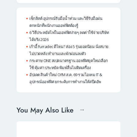
เช็กลิสต์ อุปกรณ์รับมือน้ำท่วม และวิธีรับมือฝน
ตกหนักที่พนักงานออฟฟิศต้องรู้
6 วิธีประหยัดไฟในออฟฟิศง่ายๆ ลดค่าใช้จ่ายบริษัท
ได้จริง 2026
เก้าอี้ Furradec ดีไหม? ส่อง 5 รุ่นยอดนิยม นั่งสบาย
ไม่ปวดหลัง ทำงานและพักผ่อนลงตัว
กระดาษ ONE สเปคมาตรฐาน ออฟฟิศยุคใหม่เลือก
ใช้ คุ้มค่า ประหยัด พิมพ์ลื่นไม่ติดเครื่อง
อัปเดต สินค้าใหม่ OFM ส.ค. 69 รวมไอเทม IT &
อุปกรณ์ออฟฟิศ ยกระดับการทำงานให้สปีดอัพ
You May Also Like