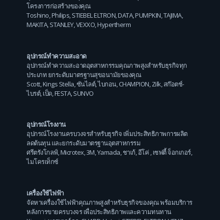
โครงการก่อสร้างของคุณ
Toshino
,
Philips
,
STIEBEL ELTRON
,
DATA
,
PUMPKIN
,
TAJIMA
,
MAKITA
,
STANLEY
,
VEXXO
,
Hypertherm
อุปกรณ์ทำความสะอาด
อุปกรณ์ทำความสะอาดอุตสาหกรรมคุณภาพสูงสำหรับธุรกิจทุก
ประเภท ยกระดับมาตรฐานสุขอนามัยของคุณ
Scott
,
Kings Stella
,
ซันไลต์
,
ไบกอน
,
CHAMPION
,
Zilk
,
สก๊อตช์-
ไบรต์
,
เป็ด
,
FESTA
,
SUNVO
อุปกรณ์โรงงาน
อุปกรณ์โรงงานครบวงจรสำหรับธุรกิจ เพิ่มประสิทธิภาพการผลิต
ลดต้นทุน และยกระดับมาตรฐานอุตสาหกรรม
ศรีตรังโกลฟ์
,
Microtex
,
3M
,
Yamada
,
ชาเก้
,
อีโค่
,
เซฟตี้ จ็อกเกอร์
,
ไมโครเท็กซ์
เครื่องใช้ไฟฟ้า
จัดหาเครื่องใช้ไฟฟ้าคุณภาพสูงสำหรับธุรกิจของคุณ พร้อมบริการ
หลังการขายครบวงจร เพื่อประสิทธิภาพและความทนทาน