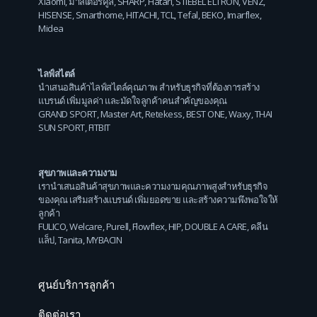
Xiaomi
,
มาสเตอร์คูล
,
SHARP
,
Hatari
,
STIEBEL ELTRON
,
VENZ
,
HISENSE
,
Smarthome
,
HITACHI
,
TCL
,
Tefal
,
BEKO
,
Imarflex
,
Midea
ไลฟ์สไตล์
นำเสนอสินค้าไลฟ์สไตล์คุณภาพ สำหรับธุรกิจที่ต้องการสร้าง
แบรนด์ เพิ่มมูลค่า และมัดใจลูกค้าคนสำคัญของคุณ
GRAND SPORT
,
Master Art
,
Retekess
,
BEST ONE
,
Waxy
,
THAI
SUN SPORT
,
FITBIT
สุขภาพและความงาม
เรานำเสนอสินค้าสุขภาพและความงามคุณภาพสูงสำหรับธุรกิจ
ของคุณ เสริมสร้างแบรนด์ เพิ่มยอดขาย และสร้างความพึงพอใจให้
ลูกค้า
FULICO
,
Welcare
,
Purell
,
Flowflex
,
HIP
,
DOUBLE A CARE
,
คลีน
แล็ป
,
Tanita
,
MYBACIN
ศูนย์บริการลูกค้า
ติดต่อเรา