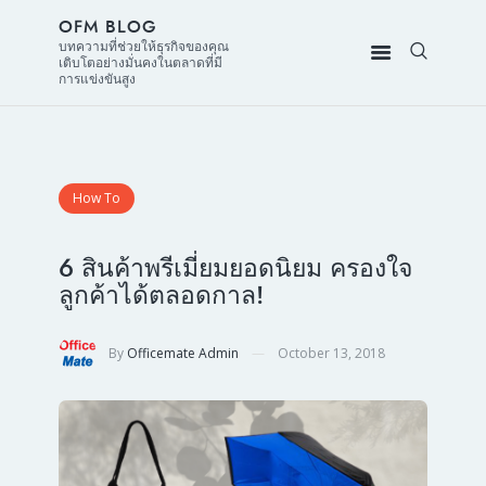
OFM BLOG
บทความที่ช่วยให้ธุรกิจของคุณ
เติบโตอย่างมั่นคงในตลาดที่มี
การแข่งขันสูง
How To
6 สินค้าพรีเมี่ยมยอดนิยม ครองใจ
ลูกค้าได้ตลอดกาล!
By
Officemate Admin
October 13, 2018