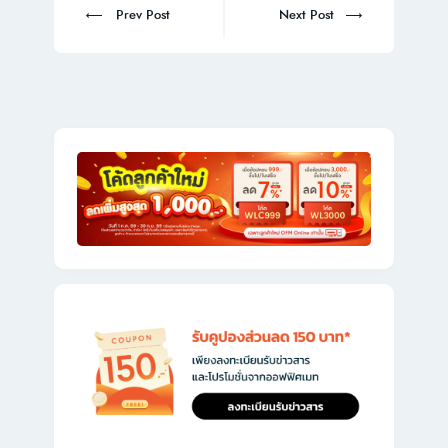
navigation
Prev
Next
Prev Post
Next Post
post:
post: