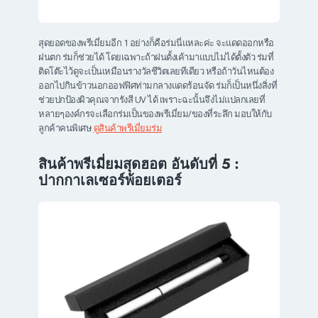
สุดยอดของพรีเมี่ยมอีก 1 อย่างก็คือร่มนี่แหละค่ะ จะแดดออกหรือ
ฝนตก ร่มก็ช่วยได้ โดยเฉพาะถ้าฝนตั้งเค้ามาแบบไม่ได้ตั้งตัว ร่มที่
ติดโต๊ะไว้ดูจะเป็นเหมือนรางวัลชีวิตเลยทีเดียว หรือถ้าวันไหนต้อง
ออกไปกินข้าวนอกออฟฟิศท่ามกลางแดดร้อนจัด ร่มก็เป็นหนึ่งสิ่งที่
ช่วยปกป้องผิวคุณจากรังสี UV ได้ เพราะฉะนั้นจึงไม่แปลกเลยที่
หลายๆองค์กรจะเลือกร่มเป็นของพรีเมี่ยม/ของที่ระลึก มอบให้กับ
ลูกค้าคนพิเศษ
ดูสินค้าพรีเมี่ยมร่ม
สินค้าพรีเมี่ยมสุดฮอต อันดับที่ 5 :
ปากกาเลเซอร์พ้อยเตอร์