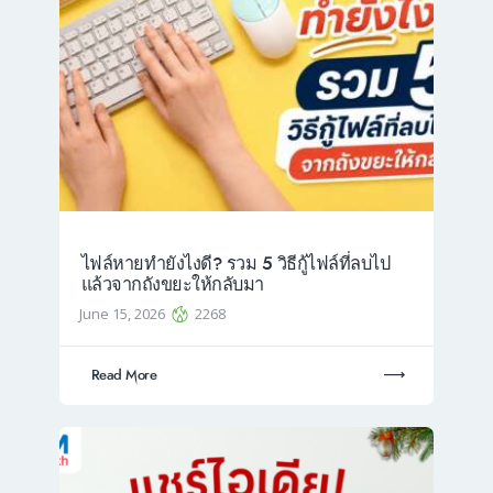
ไฟล์หายทำยังไงดี? รวม 5 วิธีกู้ไฟล์ที่ลบไป
แล้วจากถังขยะให้กลับมา
June 15, 2026
2268
Read More