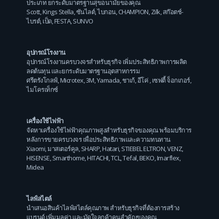
ประเภท ยกระดับมาตรฐานสุขอนามัยของคุณ
Scott
,
Kings Stella
,
ซันไลต์
,
ไบกอน
,
CHAMPION
,
Zilk
,
สก๊อตช์-
ไบรต์
,
เป็ด
,
FESTA
,
SUNVO
อุปกรณ์โรงงาน
อุปกรณ์โรงงานครบวงจรสำหรับธุรกิจ เพิ่มประสิทธิภาพการผลิต
ลดต้นทุน และยกระดับมาตรฐานอุตสาหกรรม
ศรีตรังโกลฟ์
,
Microtex
,
3M
,
Yamada
,
ชาเก้
,
อีโค่
,
เซฟตี้ จ็อกเกอร์
,
ไมโครเท็กซ์
เครื่องใช้ไฟฟ้า
จัดหาเครื่องใช้ไฟฟ้าคุณภาพสูงสำหรับธุรกิจของคุณ พร้อมบริการ
หลังการขายครบวงจร เพื่อประสิทธิภาพและความทนทาน
Xiaomi
,
มาสเตอร์คูล
,
SHARP
,
Hatari
,
STIEBEL ELTRON
,
VENZ
,
HISENSE
,
Smarthome
,
HITACHI
,
TCL
,
Tefal
,
BEKO
,
Imarflex
,
Midea
ไลฟ์สไตล์
นำเสนอสินค้าไลฟ์สไตล์คุณภาพ สำหรับธุรกิจที่ต้องการสร้าง
แบรนด์ เพิ่มมูลค่า และมัดใจลูกค้าคนสำคัญของคุณ