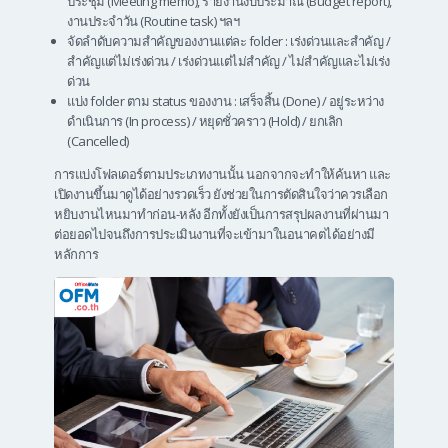
ประชุม (Meeting memo), รายงานงบประมาณ (Budget report),
งานประจำวัน (Routine task) ฯลฯ
จัดลำดับความสำคัญของงานแต่ละ folder : เร่งด่วนและสำคัญ /
สำคัญแต่ไม่เร่งด่วน / เร่งด่วนแต่ไม่สำคัญ / ไม่สำคัญและไม่เร่ง
ด่วน
แบ่ง folder ตาม status ของงาน : เสร็จสิ้น (Done) / อยู่ระหว่าง
ดำเนินการ (In process) / หยุดชั่วคราว (Hold) / ยกเลิก
(Cancelled)
การแบ่งโฟลเดอร์ตามประเภทงานนั้น นอกจากจะทำให้ค้นหา และ
เปิดงานขึ้นมาดูได้อย่างรวดเร็ว ยังช่วยในการตัดสินใจว่าควรเลือก
หยิบงานไหนมาทำก่อน-หลัง อีกทั้งยังเป็นการสรุปผลงานที่ผ่านมา
ต่อยอดไปจนถึงการประเมินงานที่จะเข้ามาในอนาคตได้อย่างมี
หลักการ