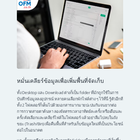
หมั่นเคลียร์ข้อมูลเพื่อเพิ่มพื้นที่จัดเก็บ
ทั้ง Desktop และ Download ต่างก็เป็น folder ที่มักถูกใช้ในการ
บันทึกข้อมูลลงอุปกรณ์ หลายคนเลือกพักไฟล์ต่าง ๆ ไว้ที่นี่ รู้ตัวอีกที
ทั้ง 2 โฟลเดอร์ก็เต็มไปด้วยเอกสารมากมายปะปนกันจนยากต่อ
การกวาดสายตาค้นหา ลองจัดสรรเวลาอาทิตย์ละครั้ง หรือเดือนละ
ครั้ง คัดเลือกและเคลียร์ไฟล์ในโฟลเดอร์ แล้วอย่าลืมไปลบในถัง
ขยะ (Trash/Bin) เพื่อคืนพื้นที่สำหรับเก็บข้อมูลใหม่ที่เป็นประโยชน์
ต่อไปในอนาคต