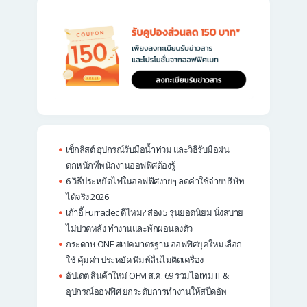
เช็กลิสต์ อุปกรณ์รับมือน้ำท่วม และวิธีรับมือฝน
ตกหนักที่พนักงานออฟฟิศต้องรู้
6 วิธีประหยัดไฟในออฟฟิศง่ายๆ ลดค่าใช้จ่ายบริษัท
ได้จริง 2026
เก้าอี้ Furradec ดีไหม? ส่อง 5 รุ่นยอดนิยม นั่งสบาย
ไม่ปวดหลัง ทำงานและพักผ่อนลงตัว
กระดาษ ONE สเปคมาตรฐาน ออฟฟิศยุคใหม่เลือก
ใช้ คุ้มค่า ประหยัด พิมพ์ลื่นไม่ติดเครื่อง
อัปเดต สินค้าใหม่ OFM ส.ค. 69 รวมไอเทม IT &
อุปกรณ์ออฟฟิศ ยกระดับการทำงานให้สปีดอัพ