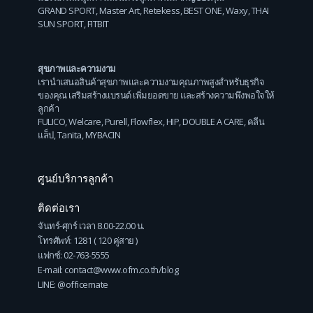
GRAND SPORT
,
Master Art
,
Retekess
,
BEST ONE
,
Waxy
,
THAI
SUN SPORT
,
FITBIT
สุขภาพและความงาม
เรานำเสนอสินค้าสุขภาพและความงามคุณภาพสูงสำหรับธุรกิจ
ของคุณ เสริมสร้างแบรนด์ เพิ่มยอดขาย และสร้างความพึงพอใจให้
ลูกค้า
FULICO
,
Welcare
,
Purell
,
Flowflex
,
HIP
,
DOUBLE A CARE
,
คลีน
แล็ป
,
Tanita
,
MYBACIN
ศูนย์บริการลูกค้า
ติดต่อเรา
จันทร์-ศุกร์ เวลา 8.00-22.00 น.
โทรศัพท์: 1281 ( 120 คู่สาย )
แฟกซ์: 02-763-5555
E-mail: contact@www.ofm.co.th/blog
LINE: @officemate