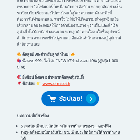
และทั้งหมดคือ 5 เทคนิคในการจัด Folder เพื่อการทำงานที่เร็วขึ้น
เพราะการจัดโฟลเดอร์ ก็เหมือนกับการจัดบ้าน หากถูกจัดอย่างเป็น
ระเบียบเรียบร้อย มองไปทางไหนก็ดูโล่ง สบายตา ค้นหาสิ่งที่
ต้องการได้ง่ายดายและรวดเร็ว ไม่ก่อให้เกิดอารมณ์หงุดหงิดหรือ
เสียเวลา ย่อมจะส่งผลให้การดำเนินงานต่าง ๆ ราบรื่น และสำเร็จ
ลุล่วงไปได้ด้วยดีอย่างแน่นอน หากลูกค้าท่านใดสนใจซื้ออุปกรณ์
สำนักงาน สามารถเข้าไปดูรายละเอียดสินค้าในหมวดหมู่ อุปกรณ์
สำนักงาน เลย!
ดีลสุดพิเศษสำหรับลูกค้าใหม่!
ซื้อครบ
999.-
ใส่โค้ด
“NEW10”
รับส่วนลด
10% (สูงสุด 1,000
บาท)
ยิ่งช้อป ยิ่งลด! อย่าพลาดดีลสุดคุ้มวันนี้!
ช้อปเลย
www.ofm.co.th
บทความที่เกี่ยวข้อง
5 เทคนิคเพิ่มประสิทธิภาพในการทำงานของชาวออฟฟิศ
เหตุผลที่จอมอนิเตอร์เสริม ช่วยเพิ่มประสิทธิภาพให้การทำงาน
ได้!