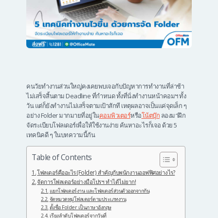
คนวัยทำงานส่วนใหญ่คงเคยพบเจอกับปัญหาการทำงานที่ล่าช้า
ไม่เสร็จสิ้นตาม Deadline ที่กำหนด ทั้งที่นั่งทำงานหน้าคอมฯ ทั้ง
วัน แต่ก็ยังทำงานไม่เสร็จตามเป้าสักที เหตุผลอาจเป็นแค่จุดเล็ก ๆ
อย่าง Folder มากมายที่อยู่ใน
คอมพิวเตอร์
หรือ
โน้ตบุ๊ก
ลองมาฝึก
จัดระเบียบโฟลเดอร์เพื่อให้ใช้งานง่าย ค้นหาอะไรก็เจอ ด้วย 5
เทคนิคดี ๆ ในบทความนี้กัน
Table of Contents
โฟลเดอร์คืออะไร (Folder) สำคัญกับพนักงานออฟฟิศอย่างไร?
จัดการโฟลเดอร์อย่างมือโปรฯ ทำได้ไม่ยาก!
แยกโฟลเดอร์งาน และโฟลเดอร์ส่วนตัวออกจากกัน
จัดหมวดหมู่โฟลเดอร์ตามประเภทงาน
ตั้งชื่อ Folder เป็นภาษาอังกฤษ
เรียงลำดับโฟลเดอร์จากวันที่