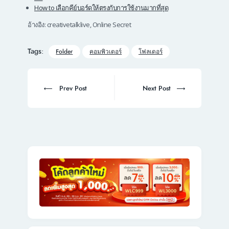
How to เลือกคีย์บอร์ดให้ตรงกับการใช้งานมากที่สุด
อ้างอิง: creativetalklive, Online Secret
Tags:
Folder
คอมพิวเตอร์
โฟลเดอร์
Post
navigation
Prev
Next
Prev Post
Next Post
post:
post: