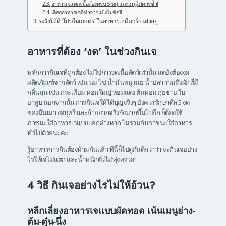
อาหารเจแต่ละมื้อต้องครบ 5 หมู่ และเมนูไม่ควรซ้ำ!
เลือกอาหารเจที่ทำจากแป้งไม่ขัดสี
ระวังให้ดี ‘โปรตีนเกษตร’ ในอาหารเจมีคาร์บแฝงอยู่!
อาหารที่ต้อง ‘งด’ ในช่วงกินเจ
หลักการกินเจที่ถูกต้อง ไม่ใช่การงดเนื้อสัตว์เท่านั้น แต่ยังต้องงด
ผลิตภัณฑ์จากสัตว์ เช่น นม ไข่ น้ำมันหมู เนย น้ำปลา รวมถึงผักที่มี
กลิ่นฉุน เช่น กระเทียม หอมใหญ่ หอมแดง ต้นหอม กุยช่าย ใบ
ยาสูบ นอกจากนั้น การกินเจให้ได้บุญจริงๆ ยังควรรักษาศีล 5 งด
ของมึนเมา งดบุหรี่ และถ้าอยากจริงจังมากขึ้นไปอีก ก็ต้องใช้
ภาชนะใส่อาหารเจแบบแยกต่างหาก ไม่รวมกับภาชนะใส่อาหาร
ทั่วไปด้วยนะคะ
รู้อาหารการกินต้องห้ามกันแล้ว ทีนี้ก็ไปดูกันดีกว่าว่า จะกินเจอย่าง
ไรให้เจไม่แตก และน้ำหนักตัวไม่พุ่งพรวด!!
4 วิธี
กินเจอย่างไรไม่ให้อ้วน?
หลีกเลี่ยงอาหารเจแบบผัดทอด เน้นเมนูย่าง-
ต้ม-ตุ๋น-นึ่ง