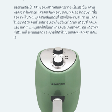
ของทอดถือเป็นสีสันของเทศกาลกินเจ ไม่ว่าจะเป็นปอเปี๊ยะ เต้าหู
ทอด ข้าวโพดทอด ฯลฯ สีเหลืองทอง บวกกับเทคเจอร์กรอบๆ น่าลิ้ม
ลอง รวมไปถึงเมนูผัด ที่เคลือบด้วยน้ำมันเป็นเงาวับดูน่าทาน แต่ถ้า
ไม่อยากอ้วน จนมีไขมันรอบเอว ก็ขอให้งดไว้ก่อน หรือบริโภคแต่
น้อย แล้วเน้นเมนูหลักให้เป็นอาหารเจประเภทย่าง ต้ม ตุ๋น หรือนึ่ง ที่
มีปริมาณไขมันน้อยกว่า จะช่วยให้ตัวไม่บวมหลังหมดเทศกาลกิน
เจ