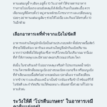
ทานแต่เมนูซ้ำๆ เดิมๆ อยู่ทั้ง 10 วัน อาจทำให้ขาดสารอาหาร
ร่างกายไม่แข็งแรง แถมยังลงพุงได้ ดังนั้น กินเจในแต่ละมื้อ ควร
เลือกเมนูที่มีครบทั้ง 5 หมู่ ตามหลักธงโภชนาการ และเปลี่ยนเมนู
บ่อยๆ อย่าทานแต่เมนูเดิมๆ ช่วยให้ไม่เบื่อ และกินเจได้ครบทั้ง 10
วันอีกด้วย
เลือกอาหารเจที่ทำจากแป้งไม่ขัดสี
อาหารเจส่วนใหญ่มักมีแป้งเป็นส่วนประกอบหลัก ทั้งยังขาดเนื้อสัตว์
ที่ช่วยให้อิ่มท้อง เวลากินเจ คนส่วนใหญ่จึงมักกินแป้งปริมาณ
มากกว่าปกติเพื่อให้อยู่ท้อง ซึ่งการบริโภคแป้งในปริมาณมากนี่เอง
ที่ทำให้เราลงพุง และมีห่วงยางพอกบริเวณเอวกับสะโพก
ดังนั้น ในช่วงกินเจถ้าไม่อยากลงพุง หรือทำโปรแกรมลดน้ำหนัก
รวน ก็ควรหลีกเลี่ยงเมนูแป้ง อย่างขนมปังเจ เบเกอรี่เจ หรือเมนูแป้ง
ที่ทำเลียนแบบเนื้อสัตว์อย่าง ทอดมันเจ ปลาเค็มเจ รวมถึงเปลี่ยน
จากข้าวขาว และเส้นบะหมี่ มาเป็นข้าวกล้อง หรือข้าวไรซ์เบอร์รี่ ที่
ไม่ขัดสี และจำกัดปริมาณให้พอเหมาะ เพียงเท่านี้ห่วงยางก็ไม่ถาม
หาแล้วค่ะ
ระวังให้ดี ‘โปรตีนเกษตร’ ในอาหารเจมี
คาร์บแฝงอยู่!