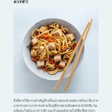
ควรซ้ำ
!
สิ่งที่ควรให้ความสำคัญอีกหนึ่งอย่างตอนช่วงเทศกาลกินเจ คือ สาร
อาหาร เพราะอาหารเจส่วนใหญ่ที่ขายตามท้องตลาด มักมีปริมาณ
แป้งและไขมัน มากกว่าผัก และบ้างเมนูยังขาดโปรตีน ซึ่งหากเรา