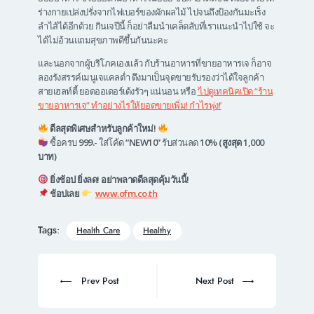
ร่างกายเปล่งปรั่งจากไฟเบอร์ของผักผลไม้ ไปจนถึงป้องกันมะเร็ง
ลำไส้ได้อีกด้วย กินเจปีนี้ ก็อย่าลืมนำเคล็ดลับที่เราแนะนำไปใช้ จะ
ได้ไม่อ้วนแถมสุขภาพดีขึ้นกันนะคะ
และนอกจากผู้บริโภคเองแล้ว กับร้านอาหารที่ขายอาหารเจ ก็อาจ
ลองรังสรรค์เมนูเจแคลต่ำ ดึงมาเป็นจุดขายรับรองว่าได้ใจลูกค้า
สายเฮลท์ตี้ ยอดออเดอร์เด้งรัวๆ แน่นอน หรือ
‘ไปดูเทคนิคเปิด “ร้าน
ขายอาหารเจ” ทำอย่างไรให้ยอดขายเพิ่ม! กำไรพุ่ง!’
ดีลสุดพิเศษสำหรับลูกค้าใหม่!
ซื้อครบ
999.-
ใส่โค้ด
“NEW10”
รับส่วนลด
10% (สูงสุด 1,000
บาท)
ยิ่งช้อป ยิ่งลด! อย่าพลาดดีลสุดคุ้มวันนี้!
ช้อปเลย
www.ofm.co.th
Tags:
Health Care
Healthy
Post
navigation
Prev
Next
Prev Post
Next Post
post:
post: