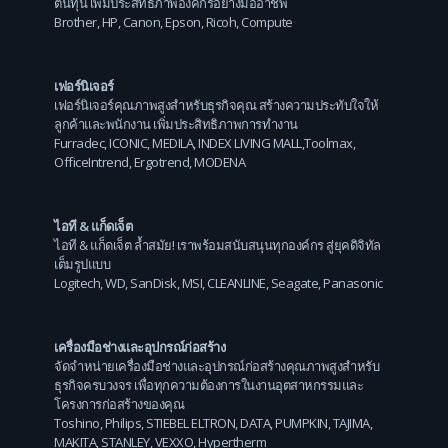
ต้นทุน เพิ่มประสิทธิภาพองค์กรอย่างมืออาชีพ
Brother
,
HP
,
Canon
,
Epson
,
Ricoh
,
Compute
เฟอร์นิเจอร์
เฟอร์นิเจอร์คุณภาพสูงสำหรับธุรกิจคุณ สร้างความประทับใจให้
ลูกค้าและพนักงาน เพิ่มประสิทธิภาพการทำงาน
Furradec
,
ICONIC
,
MEDILA
,
INDEX LIVING MALL
,
Toolmax
,
OfficeIntrend
,
Ergotrend
,
MODENA
ไอที & แก็ดเจ็ต
ไอที & แก็ดเจ็ต ล้ำสมัย! เราพร้อมสนับสนุนทุกองค์กร สู่ยุคดิจิทัล
เต็มรูปแบบ
Logitech
,
WD
,
SanDisk
,
MSI
,
CLEANLINE
,
Seagate
,
Panasonic
เครื่องมือช่างและอุปกรณ์ก่อสร้าง
จัดจำหน่ายเครื่องมือช่างและอุปกรณ์ก่อสร้างคุณภาพสูงสำหรับ
ธุรกิจครบวงจร เพื่อทุกความต้องการในงานอุตสาหกรรมและ
โครงการก่อสร้างของคุณ
Toshino
,
Philips
,
STIEBEL ELTRON
,
DATA
,
PUMPKIN
,
TAJIMA
,
MAKITA
,
STANLEY
,
VEXXO
,
Hypertherm