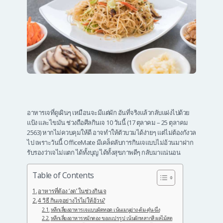
อาหารเจที่ดูเผินๆ เหมือนจะมีแต่ผัก อันที่จริงแล้วกลับแฝงไปด้วย
แป้ง และไขมัน ช่วงถือศีลกินเจ 10 วันนี้ (17 ตุลาคม – 25 ตุลาคม
2563) หากไม่ควบคุมให้ดี อาจทำให้ตัวบวมได้ง่ายๆ แต่ไม่ต้องกังวล
ไป เพราะวันนี้ OfficeMate มีเคล็ดลับการกินเจแบบไม่อ้วนมาฝาก
รับรองว่าเจไม่แตก ได้ทั้งบุญ ได้ทั้งสุขภาพดีๆ กลับมาแน่นอน
Table of Contents
อาหารที่ต้อง ‘งด’ ในช่วงกินเจ
4 วิธี กินเจอย่างไรไม่ให้อ้วน?
หลีกเลี่ยงอาหารเจแบบผัดทอด เน้นเมนูย่าง-ต้ม-ตุ๋น-นึ่ง
หลีกเลี่ยงอาหารหมักดอง ของแปรรูป เน้นผักหลากสี ผลไม้สด