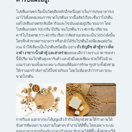
โปรตีนเกษตร ถือเป็นวัตถุดิบหลักอีกหนึ่งอย่างในการปรุงอาหารเจ
เอาไว้เพื่อทดแทนการขาดโปรตีนจากเนื้อสัตว์ ถึงจะชื่อว่าโปรตีน
แต่โปรตีนเกษตรกลับมีคาร์บและไขมันแฝงอยู่ปริมาณมาก โดย
โปรตีนเกษตร 100 กรัม มีปริมาณโปรตีน ราว 49 กรัม ปริมาณ
คาร์โบไฮเดรต ราว 40 กรัม เรียกว่าสัดส่วนแทบจะเป็น 50:50 ดังนั้น
ใครที่กลัวขาดสารอาหาร หรือกลัวได้รับโปรตีนไม่เพียงพอต่อวัน
แนะนำให้เลือกเป็นโปรตีนชนิดอื่น อย่าง
ถั่ว ธัญพืช เต้าหู้ขาว เห็ด
งาดำ งาขาว น้ำเต้าหู้ และสาหร่าย
แทนจะดีกว่า เพราะอาหารเหล่า
นี้มีปริมาณโปรตีนสูง คาร์บต่ำ และยังมีแคลเซียม ช่วยให้ไม่อ้วน
แถมร่างกายแข็งแรง เหมาะกับคนที่ต้องการรักษารูปร่าง ทั้งยังช่วย
ให้เราออกกำลังกายได้ในช่วงกินเจ โดยไม่ต้องกลัวว่าร่างกายจะ
ขาดโปรตีน
การกินเจ นอกจากจะได้บุญแล้ว ถ้ากินให้ถูกยังช่วยให้ร่างกายได้
ขับสารพิษออก ระบบภายในต่างๆ ทำงานได้ดีขึ้น โดยเฉพาะระบบ
ย่อยอาหาร ช่วยป้องกันอาหารไม่ย่อย ขับถ่ายได้ดีขึ้น ทั้งยังช่วยให้