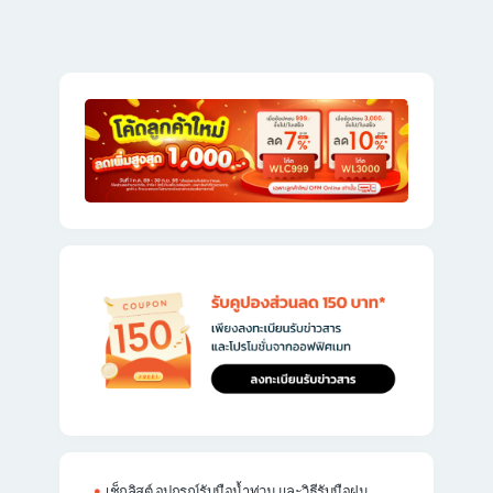
เช็กลิสต์ อุปกรณ์รับมือน้ำท่วม และวิธีรับมือฝน