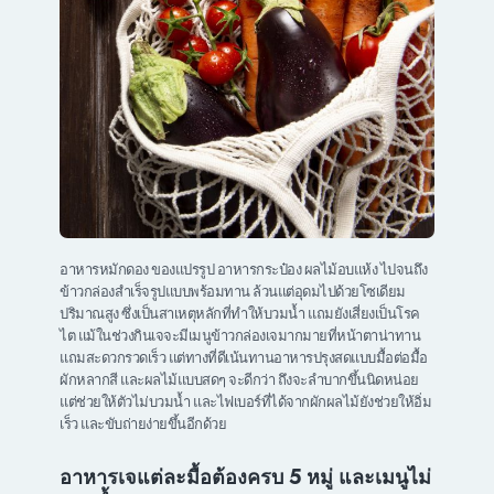
อาหารหมักดอง ของแปรรูป อาหารกระป๋อง ผลไม้อบแห้ง ไปจนถึง
ข้าวกล่องสำเร็จรูปแบบพร้อมทาน ล้วนแต่อุดมไปด้วยโซเดียม
ปริมาณสูง ซึ่งเป็นสาเหตุหลักที่ทำให้บวมน้ำ แถมยังเสี่ยงเป็นโรค
ไต แม้ในช่วงกินเจจะมีเมนูข้าวกล่องเจมากมายที่หน้าตาน่าทาน
แถมสะดวกรวดเร็ว แต่ทางที่ดีเน้นทานอาหารปรุงสดแบบมื้อต่อมื้อ
ผักหลากสี และผลไม้แบบสดๆ จะดีกว่า ถึงจะลำบากขึ้นนิดหน่อย
แต่ช่วยให้ตัวไม่บวมน้ำ และไฟเบอร์ที่ได้จากผักผลไม้ยังช่วยให้อิ่ม
เร็ว และขับถ่ายง่ายขึ้นอีกด้วย
อาหารเจแต่ละมื้อต้องครบ 5 หมู่ และเมนูไม่