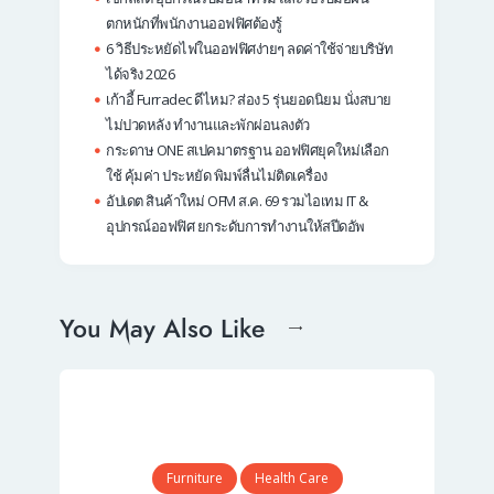
ตกหนักที่พนักงานออฟฟิศต้องรู้
6 วิธีประหยัดไฟในออฟฟิศง่ายๆ ลดค่าใช้จ่ายบริษัท
ได้จริง 2026
เก้าอี้ Furradec ดีไหม? ส่อง 5 รุ่นยอดนิยม นั่งสบาย
ไม่ปวดหลัง ทำงานและพักผ่อนลงตัว
กระดาษ ONE สเปคมาตรฐาน ออฟฟิศยุคใหม่เลือก
ใช้ คุ้มค่า ประหยัด พิมพ์ลื่นไม่ติดเครื่อง
อัปเดต สินค้าใหม่ OFM ส.ค. 69 รวมไอเทม IT &
อุปกรณ์ออฟฟิศ ยกระดับการทำงานให้สปีดอัพ
You May Also Like
Furniture
Health Care