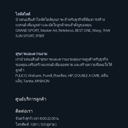
ไลฟ์สไตล์
นำเสนอสินค้าไลฟ์สไตล์คุณภาพ สำหรับธุรกิจที่ต้องการสร้าง
แบรนด์ เพิ่มมูลค่า และมัดใจลูกค้าคนสำคัญของคุณ
GRAND SPORT
,
Master Art
,
Retekess
,
BEST ONE
,
Waxy
,
THAI
SUN SPORT
,
FITBIT
สุขภาพและความงาม
เรานำเสนอสินค้าสุขภาพและความงามคุณภาพสูงสำหรับธุรกิจ
ของคุณ เสริมสร้างแบรนด์ เพิ่มยอดขาย และสร้างความพึงพอใจให้
ลูกค้า
FULICO
,
Welcare
,
Purell
,
Flowflex
,
HIP
,
DOUBLE A CARE
,
คลีน
แล็ป
,
Tanita
,
MYBACIN
ศูนย์บริการลูกค้า
ติดต่อเรา
จันทร์-ศุกร์ เวลา 8.00-22.00 น.
โทรศัพท์: 1281 ( 120 คู่สาย )