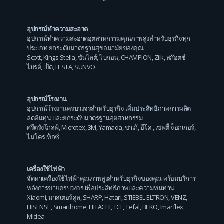
อุปกรณ์ทำความสะอาด
อุปกรณ์ทำความสะอาดอุตสาหกรรมคุณภาพสูงสำหรับธุรกิจทุก
ประเภท ยกระดับมาตรฐานสุขอนามัยของคุณ
Scott
,
Kings Stella
,
ซันไลต์
,
ไบกอน
,
CHAMPION
,
Zilk
,
สก๊อตช์-
ไบรต์
,
เป็ด
,
FESTA
,
SUNVO
อุปกรณ์โรงงาน
อุปกรณ์โรงงานครบวงจรสำหรับธุรกิจ เพิ่มประสิทธิภาพการผลิต
ลดต้นทุน และยกระดับมาตรฐานอุตสาหกรรม
ศรีตรังโกลฟ์
,
Microtex
,
3M
,
Yamada
,
ชาเก้
,
อีโค่
,
เซฟตี้ จ็อกเกอร์
,
ไมโครเท็กซ์
เครื่องใช้ไฟฟ้า
จัดหาเครื่องใช้ไฟฟ้าคุณภาพสูงสำหรับธุรกิจของคุณ พร้อมบริการ
หลังการขายครบวงจร เพื่อประสิทธิภาพและความทนทาน
Xiaomi
,
มาสเตอร์คูล
,
SHARP
,
Hatari
,
STIEBEL ELTRON
,
VENZ
,
HISENSE
,
Smarthome
,
HITACHI
,
TCL
,
Tefal
,
BEKO
,
Imarflex
,
Midea