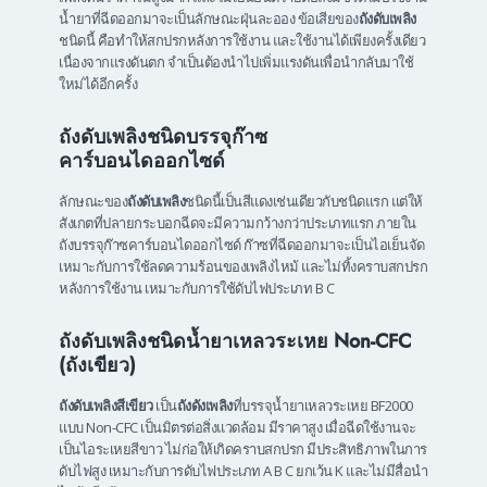
น้ำยาที่ฉีดออกมาจะเป็นลักษณะฝุ่นละออง ข้อเสียของ
ถังดับเพลิง
ชนิดนี้ คือทำให้สกปรกหลังการใช้งาน และใช้งานได้เพียงครั้งเดียว
เนื่องจากแรงดันตก จำเป็นต้องนำไปเพิ่มแรงดันเพื่อนำกลับมาใช้
ใหม่ได้อีกครั้ง
ถังดับเพลิงชนิดบรรจุก๊าซ
คาร์บอนไดออกไซด์
ลักษณะของ
ถังดับเพลิง
ชนิดนี้เป็นสีแดงเช่นเดียวกับชนิดแรก แต่ให้
สังเกตที่ปลายกระบอกฉีดจะมีความกว้างกว่าประเภทแรก ภายใน
ถังบรรจุก๊าซคาร์บอนไดออกไซด์ ก๊าซที่ฉีดออกมาจะเป็นไอเย็นจัด
เหมาะกับการใช้ลดความร้อนของเพลิงไหม้ และไม่ทิ้งคราบสกปรก
หลังการใช้งาน เหมาะกับการใช้ดับไฟประเภท B C
ถังดับเพลิงชนิดน้ำยาเหลวระเหย Non-CFC
(ถังเขียว)
ถังดับเพลิงสีเขียว
เป็น
ถังดังเพลิง
ที่บรรจุน้ำยาเหลวระเหย BF2000
แบบ Non-CFC เป็นมิตรต่อสิ่งแวดล้อม มีราคาสูง เมื่อฉีดใช้งานจะ
เป็นไอระเหยสีขาว ไม่ก่อให้เกิดคราบสกปรก มีประสิทธิภาพในการ
ดับไฟสูง เหมาะกับการดับไฟประเภท A B C ยกเว้น K และไม่มีสื่อนำ