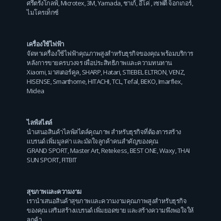
ศรีตรังโกลฟ์
,
Microtex
,
3M
,
Yamada
,
ชาเก้
,
อีโค่
,
เซฟตี้ จ็อกเกอร์
,
ไมโครเท็กซ์
เครื่องใช้ไฟฟ้า
จัดหาเครื่องใช้ไฟฟ้าคุณภาพสูงสำหรับธุรกิจของคุณ พร้อมบริการ
หลังการขายครบวงจร เพื่อประสิทธิภาพและความทนทาน
Xiaomi
,
มาสเตอร์คูล
,
SHARP
,
Hatari
,
STIEBEL ELTRON
,
VENZ
,
HISENSE
,
Smarthome
,
HITACHI
,
TCL
,
Tefal
,
BEKO
,
Imarflex
,
Midea
ไลฟ์สไตล์
นำเสนอสินค้าไลฟ์สไตล์คุณภาพ สำหรับธุรกิจที่ต้องการสร้าง
แบรนด์ เพิ่มมูลค่า และมัดใจลูกค้าคนสำคัญของคุณ
GRAND SPORT
,
Master Art
,
Retekess
,
BEST ONE
,
Waxy
,
THAI
SUN SPORT
,
FITBIT
สุขภาพและความงาม
เรานำเสนอสินค้าสุขภาพและความงามคุณภาพสูงสำหรับธุรกิจ
ของคุณ เสริมสร้างแบรนด์ เพิ่มยอดขาย และสร้างความพึงพอใจให้
ลูกค้า