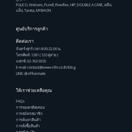
FULICO
,
Welcare
,
Purell
,
Flowflex
,
HIP
,
DOUBLE A CARE
,
คลีน
แล็ป
,
Tanita
,
MYBACIN
ศูนย์บริการลูกค้า
ติดต่อเรา
จันทร์-ศุกร์ เวลา 8.00-22.00 น.
โทรศัพท์: 1281 ( 120 คู่สาย )
แฟกซ์: 02-763-5555
E-mail: contact@www.ofm.co.th/blog
LINE: @officemate
ให้เราช่วยเหลือคุณ
FAQs
การขอเครดิตเทอม
การสมัครสมาชิก
การค้นหาสินค้า
การสั่งซื้อสินค้า