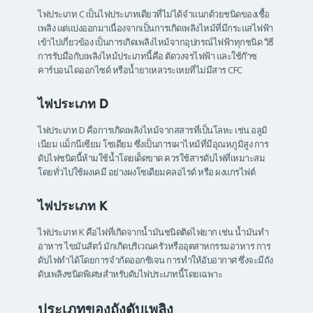
ไฟประเภท C เป็นไฟประเภทเดียวที่ไม่ได้จำแนกด้วยชนิดของเชื้อ
เพลิง แต่แบ่งออกมาเนื่องจากเป็นการเกิดเพลิงไหม้ที่มีกระแสไฟฟ้า
เข้าไปเกี่ยวข้อง เป็นการเกิดเพลิงไหม้จากอุปกรณ์ไฟฟ้าทุกชนิด วิธี
การรับมือกับเพลิงไหม้ประเภทนี้คือ ตัดวงจรไฟฟ้า และใช้ก๊าซ
คาร์บอนไดออกไซด์ หรือน้ำยาเหลวระเหยที่ไม่มีสาร CFC
ไฟประเภท D
ไฟประเภท D คือการเกิดเพลิงไหม้จากสสารที่เป็นโลหะ เช่น อลูมิ
เนียม แม็กนีเซียม โซเดียม ซึ่งเป็นการเผาไหม้ที่มีอุณหภูมิสูง การ
ดับไฟชนิดนี้ห้ามใช้น้ำโดยเด็ดขาด ควรใช้สารดับไฟที่เหมาะสม
โดยทั่วไปใช้ผงเคมี อย่างผงโซเดียมคลอไรด์ หรือ ผงแกรไฟต์
ไฟประเภท
K
ไฟประเภท K คือไฟที่เกิดจากน้ำมันชนิดติดไฟยาก เช่น น้ำมันทำ
อาหาร ไขมันสัตว์ มักเกิดบริเวณครัวหรืออุตสาหกรรมอาหาร การ
ดับไฟทำได้โดยการจำกัดออกซิเจน การทำให้อับอากาศ ซึ่งจะมีถัง
ดับเพลิงชนิดพิเศษสำหรับดับไฟประเภทนี้โดยเฉพาะ
ประเภทของถังดับเพลิง