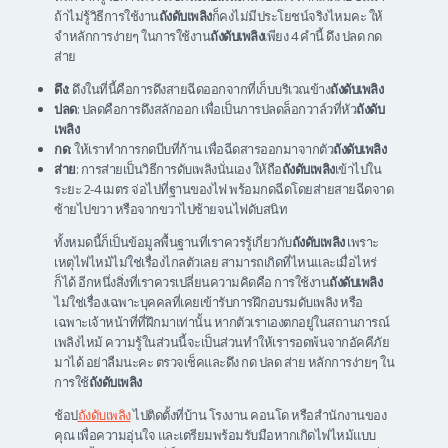
ถ้าไม่รู้วิธีการใช้งาน
ถังดับเพลิง
ก็คงไม่มีประโยชน์จริงไหมคะ ให้
จำหลักการง่ายๆ ในการใช้งาน
ถังดับเพลิง
เพียง 4 คำนี้ ดึง ปลด กด
ส่าย
ดึง
: ดึงในที่นี้คือการดึงสายฉีดออกจากที่เก็บบริเวณข้าง
ถังดับเพลิง
ปลด
: ปลดคือการดึงสลักออก เพื่อเป็นการปลดล็อกวาล์วที่หัว
ถังดับ
เพลิง
กด
: ให้เราทำการกดบีบที่ก้าน เพื่อฉีดสารออกมาจากตัว
ถังดับเพลิง
ส่าย
: การส่ายเป็นวิธีการดับเพลิงนั่นเอง ให้ถือ
ถังดับเพลิง
เข้าไปใน
ระยะ 2-4 เมตร จ่อไปที่ฐานของไฟ พร้อมกดฉีดโดยส่ายสายฉีดจาด
ซ้ายไปขวา หรือจากขวาไปซ้ายจนไฟดับสนิท
ทั้งหมดนี้ก็เป็นข้อมูลพื้นฐานที่เราควรรู้เกี่ยวกับ
ถังดับเพลิง
เพราะ
เหตุไฟไหม้ไม่ใช่เรื่องไกลตัวเลย สามารถเกิดที่ไหนและเมื่อไหร่
ก็ได้ อีกหนึ่งสิ่งที่เราควรเปลี่ยนความคิดคือ การใช้งาน
ถังดับเพลิง
ไม่ใช่เรื่องเฉพาะบุคคลที่เคยเข้ารับการฝึกอบรมดับเพลิง หรือ
เฉพาะเจ้าหน้าที่ที่ฝึกมาเท่านั้น หากตัวเราเองตกอยู่ในสถานการณ์
เพลิงไหม้ ความรู้ในส่วนนี้จะเป็นส่วนทำให้เรารอดพ้นจากอัคคีภัย
มาได้ อย่าลืมนะคะ ตรวจเช็คและดึง กด ปลด ส่าย หลักการง่ายๆ ใน
การใช้
ถังดับเพลิง
ช้อป
ถังดับเพลิง
ไปติดตั้งที่บ้าน โรงงาน คอนโด หรือสำนักงานของ
คุณ เพื่อความอุ่นใจ และเตรียมพร้อมรับมือหากเกิดไฟไหม้แบบ