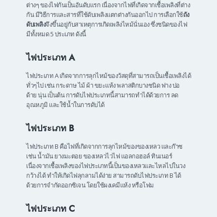
ต่างๆ ของไฟกันเป็นอันดับแรก เนื่องจากไฟที่เกิดจากเชื้อเพลิงที่ต่าง
กัน มีวิธีการและสารที่ใช้ดับเพลิงแตกต่างกันออกไป การเลือกใช้
ถัง
ดับเพลิง
จึงขึ้นอยู่กับสาเหตุการเกิดเพลิงไหม้นั่นเอง ซึ่งชนิดของไฟ
มีทั้งหมด 5 ประเภท ดังนี้
ไฟประเภท A
ไฟประเภท A เกิดจากการลุกไหม้ของวัสดุที่สามารถเป็นเชื้อเพลิงได้
ทั่วๆไป เช่น กระดาษ ไม้ ผ้า ขยะแห้ง พลาสติกบางชนิด ฟาง ปอ
ด้าย นุ่น เป็นต้น การดับไฟประเภทนี้สามารถทำได้ด้วยการ ลด
อุณหภูมิ และใช้น้ำในการดับได้
ไฟประเภท
B
ไฟประเภท B คือไฟที่เกิดจากการลุกไหม้ของของเหลว และก๊าซ
เช่น น้ำมัน ยางมะตอย ของเหลวไวไฟ แอลกอฮอล์ ทินเนอร์
เนื่องจากเชื้อเพลิงของไฟประเภทนี้เป็นของเหลวและไหลไปในวง
กว้างได้ ทำให้เกิดไฟลุกลามได้ง่าย สามารถดับไฟประเภท B ได้
ด้วยการจำกัดออกซิเจน โดยใช้ผงเคมีแห้ง หรือโฟม
ไฟประเภท
C