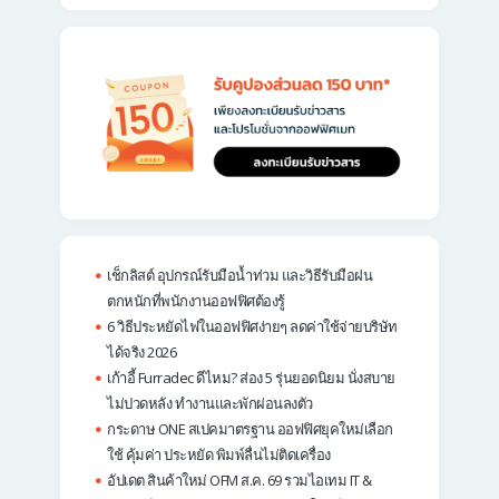
เช็กลิสต์ อุปกรณ์รับมือน้ำท่วม และวิธีรับมือฝน
ตกหนักที่พนักงานออฟฟิศต้องรู้
6 วิธีประหยัดไฟในออฟฟิศง่ายๆ ลดค่าใช้จ่ายบริษัท
ได้จริง 2026
เก้าอี้ Furradec ดีไหม? ส่อง 5 รุ่นยอดนิยม นั่งสบาย
ไม่ปวดหลัง ทำงานและพักผ่อนลงตัว
กระดาษ ONE สเปคมาตรฐาน ออฟฟิศยุคใหม่เลือก
ใช้ คุ้มค่า ประหยัด พิมพ์ลื่นไม่ติดเครื่อง
อัปเดต สินค้าใหม่ OFM ส.ค. 69 รวมไอเทม IT &