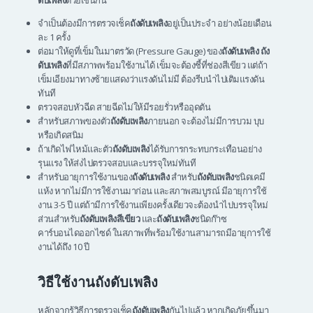
จำเป็นต้องมีการตรวจเช็ค
ถังดับเพลิง
อยู่เป็นประจำ อย่างน้อยเดือน
ละ 1 ครั้ง
ต่อมาให้ดูที่เข็มในมาตรวัด (Pressure Gauge) ของ
ถังดับเพลิง
ถัง
ดับเพลิง
ที่มีสภาพพร้อมใช้งานได้ เข็มจะต้องชี้ที่ช่องสีเขียว แต่ถ้า
เข็มเอียงมาทางซ้ายแสดงว่าแรงดันไม่มี ต้องรีบนำไปเติมแรงดัน
ทันที
ตรวจสอบหัวฉีด สายฉีดไม่ให้มีรอยรั่วหรืออุดตัน
สำหรับสภาพของตัว
ถังดับเพลิง
ภายนอก จะต้องไม่มีการบวม บุบ
หรือเกิดสนิม
ถ้าเกิดไฟไหม้และตัว
ถังดับเพลิง
ได้รับการกระทบกระเทือนอย่าง
รุนแรง ให้ส่งไปตรวจสอบและบรรจุใหม่ทันที
สำหรับอายุการใช้งานของ
ถังดับเพลิง
สำหรับ
ถังดับเพลิง
ชนิดเคมี
แห้ง หากไม่มีการใช้งานมาก่อน และสภาพสมบูรณ์ มีอายุการใช้
งาน 3-5 ปี แต่ถ้ามีการใช้งานเพียงครั้งเดียวจะต้องนำไปบรรจุใหม่
ส่วนสำหรับ
ถังดับเพลิงสีเขียว
และ
ถังดับเพลิง
ชนิดก๊าซ
คาร์บอนไดออกไซด์ ในสภาพที่พร้อมใช้งานสามารถมีอายุการใช้
งานได้ถึง 10 ปี
วิธีใช้งานถังดับเพลิง
หลักจากรู้วิธีการตรวจเช็ค
ถังดับเพลิง
กันไปแล้ว หากเกิดภัยขึ้นมา