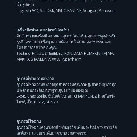
เต็มรูปแบบ
Logitech
,
WD
,
SanDisk
,
MSI
,
CLEANLINE
,
Seagate
,
Panasonic
เครื่องมือช่างและอุปกรณ์ก่อสร้าง
จัดจำหน่ายเครื่องมือช่างและอุปกรณ์ก่อสร้างคุณภาพสูงสำหรับ
ธุรกิจครบวงจร เพื่อทุกความต้องการในงานอุตสาหกรรมและ
โครงการก่อสร้างของคุณ
Toshino
,
Philips
,
STIEBEL ELTRON
,
DATA
,
PUMPKIN
,
TAJIMA
,
MAKITA
,
STANLEY
,
VEXXO
,
Hypertherm
อุปกรณ์ทำความสะอาด
อุปกรณ์ทำความสะอาดอุตสาหกรรมคุณภาพสูงสำหรับธุรกิจทุก
ประเภท ยกระดับมาตรฐานสุขอนามัยของคุณ
Scott
,
Kings Stella
,
ซันไลต์
,
ไบกอน
,
CHAMPION
,
Zilk
,
สก๊อตช์-
ไบรต์
,
เป็ด
,
FESTA
,
SUNVO
อุปกรณ์โรงงาน
อุปกรณ์โรงงานครบวงจรสำหรับธุรกิจ เพิ่มประสิทธิภาพการผลิต
ลดต้นทุน และยกระดับมาตรฐานอุตสาหกรรม