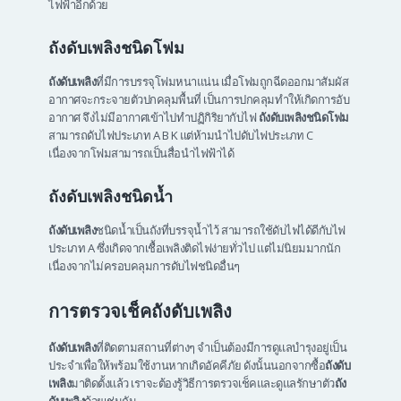
ไฟฟ้าอีกด้วย
ถังดับเพลิงชนิดโฟม
ถังดับเพลิง
ที่มีการบรรจุโฟมหนาแน่น เมื่อโฟมถูกฉีดออกมาสัมผัส
อากาศจะกระจายตัวปกคลุมพื้นที่ เป็นการปกคลุมทำให้เกิดการอับ
อากาศ จึงไม่มีอากาศเข้าไปทำปฏิกิริยากับไฟ
ถังดับเพลิงชนิดโฟม
สามารถดับไฟประเภท A B K แต่ห้ามนำไปดับไฟประเภท C
เนื่องจากโฟมสามารถเป็นสื่อนำไฟฟ้าได้
ถังดับเพลิงชนิดน้ำ
ถังดับเพลิง
ชนิดน้ำเป็นถังที่บรรจุน้ำไว้ สามารถใช้ดับไฟได้ดีกับไฟ
ประเภท A ซึ่งเกิดจากเชื้อเพลิงติดไฟง่ายทั่วไป แต่ไม่นิยมมากนัก
เนื่องจากไม่ครอบคลุมการดับไฟชนิดอื่นๆ
การตรวจเช็คถังดับเพลิง
ถังดับเพลิง
ที่ติดตามสถานที่ต่างๆ จำเป็นต้องมีการดูแลบำรุงอยู่เป็น
ประจำเพื่อให้พร้อมใช้งานหากเกิดอัคคีภัย ดังนั้นนอกจากซื้อ
ถังดับ
เพลิง
มาติดตั้งแล้ว เราจะต้องรู้วิธีการตรวจเช็คและดูแลรักษาตัว
ถัง
ดับเพลิง
ด้วยเช่นกัน