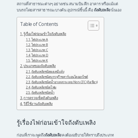
สถานที่สาธารณะต่างๆ อย่างเช่น สนามบิน ตึก อาคาร หรือแม้แต่
บนรถโดยสารสาธารณะบางคัน อุปกรณ์ชิ้นนี้ คือ
ถังดับเพลิง
นั่นเอง
Table of Contents
รู้เรื่องไฟก่อนเข้าใจถังดับเพลิง
ไฟประเภท A
ไฟประเภท B
ไฟประเภท C
ไฟประเภท D
ไฟประเภท K
ประเภทของถังดับเพลิง
ถังดับเพลิงชนิดผงเคมีแห้ง
ถังดับเพลิงชนิดบรรจุก๊าซคาร์บอนไดออกไซด์
ถังดับเพลิงชนิดน้ำยาเหลวระเหย Non-CFC (ถังเขียว)
ถังดับเพลิงชนิดโฟม
ถังดับเพลิงชนิดน้ำ
การตรวจเช็คถังดับเพลิง
วิธีใช้งานถังดับเพลิง
รู้เรื่องไฟก่อนเข้าใจถังดับเพลิง
ก่อนที่เราจะพูดถึง
ถังดับเพลิง
คงต้องอธิบายให้ทราบถึงประเภท