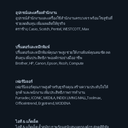
อุปกรณ์และเครื่องสำนักงาน
อุปกรณ์สำนักงานและเครื่องใช้สำนักงานครบวงจร พร้อมโซลูชันที่
ช่วยลดต้นทุน เพิ่มผลผลิตให้ธุรกิจ
ตราช้าง
,
Casio
,
Scotch
,
Pentel
,
WESTCOTT
,
Max
ปริ้นเตอร์และหมึกพิมพ์
ปริ้นเตอร์และหมึกพิมพ์คุณภาพสูง ช่วยให้งานพิมพ์คุณคมชัด ลด
ต้นทุน เพิ่มประสิทธิภาพองค์กรอย่างมืออาชีพ
Brother
,
HP
,
Canon
,
Epson
,
Ricoh
,
Compute
เฟอร์นิเจอร์
เฟอร์นิเจอร์คุณภาพสูงสำหรับธุรกิจคุณ สร้างความประทับใจให้
ลูกค้าและพนักงาน เพิ่มประสิทธิภาพการทำงาน
Furradec
,
ICONIC
,
MEDILA
,
INDEX LIVING MALL
,
Toolmax
,
OfficeIntrend
,
Ergotrend
,
MODENA
ไอที & แก็ดเจ็ต
ไอที & แก็ดเจ็ต ล้ำสมัย! เราพร้อมสนับสนุนทุกองค์กร สู่ยุคดิจิทัล