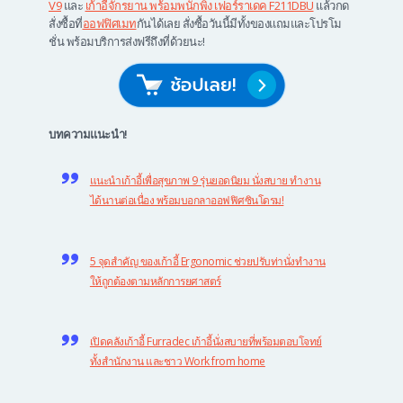
V9
และ
เก้าอี้จักรยาน พร้อมพนักพิง เฟอร์ราเดค F211DBU
แล้วกด
สั่งซื้อที่
ออฟฟิศเมท
กันได้เลย สั่งซื้อวันนี้มีทั้งของแถมและโปรโม
ชั่น พร้อมบริการส่งฟรีถึงที่ด้วยนะ!
บทความแนะนำ!
แนะนำเก้าอี้เพื่อสุขภาพ 9 รุ่นยอดนิยม นั่งสบาย ทำงาน
ได้นานต่อเนื่อง พร้อมบอกลาออฟฟิศซินโดรม!
5 จุดสำคัญ ของเก้าอี้ Ergonomic ช่วยปรับท่านั่งทำงาน
ให้ถูกต้องตามหลักการยศาสตร์
เปิดคลังเก้าอี้ Furradec เก้าอี้นั่งสบายที่พร้อมตอบโจทย์
ทั้งสำนักงาน และชาว Work from home