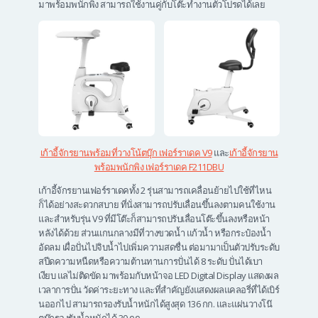
มาพร้อมพนักพิง สามารถใช้งานคู่กับโต๊ะทำงานตัวโปรดได้เลย
เก้าอี้จักรยานพร้อมที่วางโน้ตบุ๊ก เฟอร์ราเดค V9
และ
เก้าอี้จักรยาน
พร้อมพนักพิง เฟอร์ราเดค F211DBU
เก้าอี้จักรยานเฟอร์ราเดคทั้ง 2 รุ่นสามารถเคลื่อนย้ายไปใช้ที่ไหน
ก็ได้อย่างสะดวกสบาย ที่นั่งสามารถปรับเลื่อนขึ้นลงตามคนใช้งาน
และสำหรับรุ่น V9 ที่มีโต๊ะก็สามารถปรับเลื่อนโต๊ะขึ้นลงหรือหน้า
หลังได้ด้วย ส่วนแกนกลางมีที่วางขวดน้ำ แก้วน้ำ หรือกระป๋องน้ำ
อัดลม เผื่อปั่นไปจิบน้ำไปเพิ่มความสดชื่น ต่อมามาเป็นตัวปรับระดับ
สปีดความหนืดหรือความต้านทานการปั่นได้ 8 ระดับ ปั่นได้เบา
เงียบ แลไม่ติดขัด มาพร้อมกับหน้าจอ LED Digital Display แสดงผล
เวลาการปั่น วัดค่าระยะทาง และที่สำคัญยังแสดงผลแคลอรี่ที่ได้เบิร์
นออกไป สามารถรองรับน้ำหนักได้สูงสุด 136 กก. และแผ่นวางโน๊