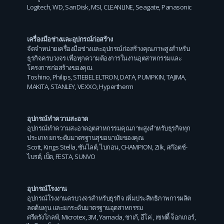
Logitech
,
WD
,
SanDisk
,
MSI
,
CLEANLINE
,
Seagate
,
Panasonic
เครื่องมือช่างและอุปกรณ์ก่อสร้าง
จัดจำหน่ายเครื่องมือช่างและอุปกรณ์ก่อสร้างคุณภาพสูงสำหรับ
ธุรกิจครบวงจร เพื่อทุกความต้องการในงานอุตสาหกรรมและ
โครงการก่อสร้างของคุณ
Toshino
,
Philips
,
STIEBEL ELTRON
,
DATA
,
PUMPKIN
,
TAJIMA
,
MAKITA
,
STANLEY
,
VEXXO
,
Hypertherm
อุปกรณ์ทำความสะอาด
อุปกรณ์ทำความสะอาดอุตสาหกรรมคุณภาพสูงสำหรับธุรกิจทุก
ประเภท ยกระดับมาตรฐานสุขอนามัยของคุณ
Scott
,
Kings Stella
,
ซันไลต์
,
ไบกอน
,
CHAMPION
,
Zilk
,
สก๊อตช์-
ไบรต์
,
เป็ด
,
FESTA
,
SUNVO
อุปกรณ์โรงงาน
อุปกรณ์โรงงานครบวงจรสำหรับธุรกิจ เพิ่มประสิทธิภาพการผลิต
ลดต้นทุน และยกระดับมาตรฐานอุตสาหกรรม
ศรีตรังโกลฟ์
,
Microtex
,
3M
,
Yamada
,
ชาเก้
,
อีโค่
,
เซฟตี้ จ็อกเกอร์
,