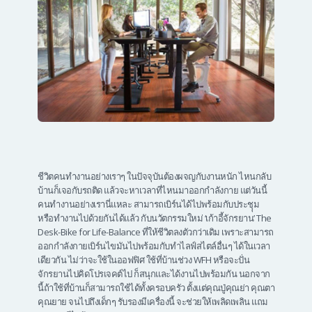
ชีวิตคนทำงานอย่างเราๆ ในปัจจุบันต้องผจญกับงานหนัก ไหนกลับ
บ้านก็เจอกับรถติด แล้วจะหาเวลาที่ไหนมาออกกำลังกาย แต่วันนี้
คนทำงานอย่างเรานี่แหละ สามารถเบิร์นได้ไปพร้อมกับประชุุม
หรือทำงานไปด้วยกันได้แล้ว กับนวัตกรรมใหม่ ‘เก้าอี้จักรยาน’ The
Desk-Bike for Life-Balance ที่ให้ชีวิตลงตัวกว่าเดิม เพราะสามารถ
ออกกำลังกายเบิร์นไขมันไปพร้อมกับทำไลฟ์สไตล์อื่นๆ ได้ในเวลา
เดียวกัน ไม่ว่าจะใช้ในออฟฟิศ ใช้ที่บ้านช่วง WFH หรือจะปั่น
จักรยานไปคิดโปรเจคต์ไป ก็สนุกและได้งานไปพร้อมกัน นอกจาก
นี้ถ้าใช้ที่บ้านก็สามารถใช้ได้ทั้งครอบครัว ตั้งแต่คุณปู่คุณย่า คุณตา
คุณยาย จนไปถึงเด็กๆ รับรองมีเครื่องนี้ จะช่วยให้เพลิดเพลิน แถม