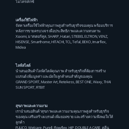
ไมโครเท็กซ์
เครื่องใช้ไฟฟ้า
จัดหาเครื่องใช้ไฟฟ้าคุณภาพสูงสำหรับธุรกิจของคุณ พร้อมบริการ
หลังการขายครบวงจร เพื่อประสิทธิภาพและความทนทาน
Xiaomi
,
มาสเตอร์คูล
,
SHARP
,
Hatari
,
STIEBEL ELTRON
,
VENZ
,
HISENSE
,
Smarthome
,
HITACHI
,
TCL
,
Tefal
,
BEKO
,
Imarflex
,
Midea
ไลฟ์สไตล์
นำเสนอสินค้าไลฟ์สไตล์คุณภาพ สำหรับธุรกิจที่ต้องการสร้าง
แบรนด์ เพิ่มมูลค่า และมัดใจลูกค้าคนสำคัญของคุณ
GRAND SPORT
,
Master Art
,
Retekess
,
BEST ONE
,
Waxy
,
THAI
SUN SPORT
,
FITBIT
สุขภาพและความงาม
เรานำเสนอสินค้าสุขภาพและความงามคุณภาพสูงสำหรับธุรกิจ
ของคุณ เสริมสร้างแบรนด์ เพิ่มยอดขาย และสร้างความพึงพอใจให้
ลูกค้า
FULICO
,
Welcare
,
Purell
,
Flowflex
,
HIP
,
DOUBLE A CARE
,
คลีน