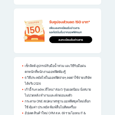
เช็กลิสต์ อุปกรณ์รับมือน้ำท่วม และวิธีรับมือฝน
ตกหนักที่พนักงานออฟฟิศต้องรู้
6 วิธีประหยัดไฟในออฟฟิศง่ายๆ ลดค่าใช้จ่ายบริษัท
ได้จริง 2026
เก้าอี้ Furradec ดีไหม? ส่อง 5 รุ่นยอดนิยม นั่งสบาย
ไม่ปวดหลัง ทำงานและพักผ่อนลงตัว
กระดาษ ONE สเปคมาตรฐาน ออฟฟิศยุคใหม่เลือก
ใช้ คุ้มค่า ประหยัด พิมพ์ลื่นไม่ติดเครื่อง
อัปเดต สินค้าใหม่ OFM ส.ค. 69 รวมไอเทม IT &