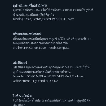
อุปกรณ์และเครื่องสำนักงาน
อุปกรณ์สำนักงานและเครื่องใช้สำนักงานครบวงจร พร้อมโซลูชันที่
ช่วยลดต้นทุน เพิ่มผลผลิตให้ธุรกิจ
ตราช้าง
,
Casio
,
Scotch
,
Pentel
,
WESTCOTT
,
Max
ปริ้นเตอร์และหมึกพิมพ์
ปริ้นเตอร์และหมึกพิมพ์คุณภาพสูง ช่วยให้งานพิมพ์คุณคมชัด ลด
ต้นทุน เพิ่มประสิทธิภาพองค์กรอย่างมืออาชีพ
Brother
,
HP
,
Canon
,
Epson
,
Ricoh
,
Compute
เฟอร์นิเจอร์
เฟอร์นิเจอร์คุณภาพสูงสำหรับธุรกิจคุณ สร้างความประทับใจให้
ลูกค้าและพนักงาน เพิ่มประสิทธิภาพการทำงาน
Furradec
,
ICONIC
,
MEDILA
,
INDEX LIVING MALL
,
Toolmax
,
OfficeIntrend
,
Ergotrend
,
MODENA
ไอที & แก็ดเจ็ต
ไอที & แก็ดเจ็ต ล้ำสมัย! เราพร้อมสนับสนุนทุกองค์กร สู่ยุคดิจิทัล
เต็มรูปแบบ