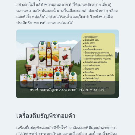
อย่างคาโมไมล์ ยังช่วยผ่อนคลาย ทำให้นอนหลับสบาย เจียวกู้
หลานช่วยลดไขมันและน้ำตาลในเลือด ดอกคำฝอยช่วยบำรุงเลือด
และหัวใจ หล่อฮั้งก้วยช่วยแก้ร้อนใน และใบแปะก๊วยยังช่วยเพิ่ม
ประสิทธิภาพการทำงานของสมองได้
กระเช้าของขวัญ NY2020 ดอยคำ NO. XL M00-2491
เครื่องดื่มธัญพืชดอยคำ
เครื่องดื่มธัญพืชดอยคำ มีทั้งน้ำข้าวกล้องงอกที่มีคุณค่าจากกาบา
(GABA) ช่วยรักษาสมดุลในสมอง นมถั่วเหลืองและน้ำนมถั่วเหลือง