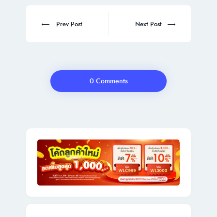
Post
navigation
Prev
Next
Prev Post
Next Post
post:
post:
0 Comments