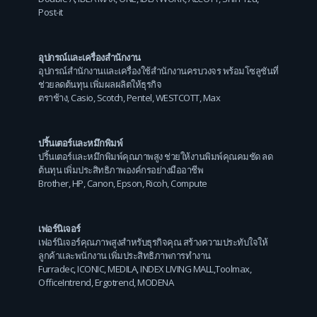
Post-it
อุปกรณ์และเครื่องสำนักงาน
อุปกรณ์สำนักงานและเครื่องใช้สำนักงานครบวงจร พร้อมโซลูชันที่
ช่วยลดต้นทุน เพิ่มผลผลิตให้ธุรกิจ
ตราช้าง
,
Casio
,
Scotch
,
Pentel
,
WESTCOTT
,
Max
ปริ้นเตอร์และหมึกพิมพ์
ปริ้นเตอร์และหมึกพิมพ์คุณภาพสูง ช่วยให้งานพิมพ์คุณคมชัด ลด
ต้นทุน เพิ่มประสิทธิภาพองค์กรอย่างมืออาชีพ
Brother
,
HP
,
Canon
,
Epson
,
Ricoh
,
Compute
เฟอร์นิเจอร์
เฟอร์นิเจอร์คุณภาพสูงสำหรับธุรกิจคุณ สร้างความประทับใจให้
ลูกค้าและพนักงาน เพิ่มประสิทธิภาพการทำงาน
Furradec
,
ICONIC
,
MEDILA
,
INDEX LIVING MALL
,
Toolmax
,
OfficeIntrend
,
Ergotrend
,
MODENA