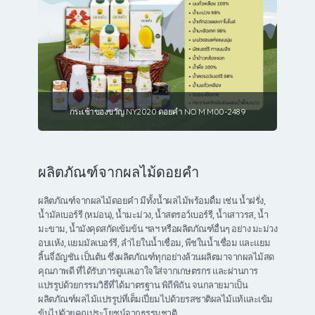
กระเช้าของขวัญ NY2020 ดอยคำ NO. M M00-2489
ผลิตภัณฑ์จากผลไม้ดอยคำ
ผลิตภัณฑ์จากผลไม้ดอยคำ มีทั้งน้ำผลไม้พร้อมดื่ม เช่น น้ำฝรั่ง,
น้ำมัลเบอร์รี (หม่อน), น้ำมะม่วง, น้ำสตรอว์เบอร์รี, น้ำเสาวรส, น้ำ
มะขาม, น้ำมังคุดสกัดเข้มข้น ฯลฯ หรือผลิตภัณฑ์อื่นๆ อย่าง มะม่วง
อบแห้ง, แยมมัลเบอร์รี, ลำไยในน้ำเชื่อม, พีชในน้ำเชื่อม และแยม
ลิ้นจี่อัญชัน เป็นต้น ซึ่งผลิตภัณฑ์ทุกอย่างล้วนผลิตมาจากผลไม้สด
คุณภาพดี ที่ได้รับการดูแลเอาใจใส่จากเกษตรกร และผ่านการ
แปรรูปด้วยกรรมวิธีที่ได้มาตรฐาน พิถีพิถัน จนกลายมาเป็น
ผลิตภัณฑ์ผลไม้แปรรูปที่เต็มเปี่ยมไปด้วยรสชาติผลไม้แท้และเข้ม
ข้นไปด้วยคุณประโยชน์จากธรรมชาติ