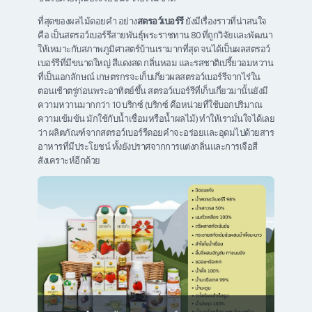
ที่สุดของผลไม้ดอยคำ อย่าง
สตรอว์เบอร์รี
ยังมีเรื่องราวที่น่าสนใจ
คือ เป็นสตรอว์เบอร์รีสายพันธ์ุพระราชทาน 80 ที่ถูกวิจัยและพัฒนา
ให้เหมาะกับสภาพภูมิศาสตร์บ้านเรามากที่สุด จนได้เป็นผลสตรอว์
เบอร์รีที่มีขนาดใหญ่ สีแดงสด กลิ่นหอม และรสชาติเปรี้ยวอมหวาน
ที่เป็นเอกลักษณ์ เกษตรกรจะเก็บเกี่ยวผลสตรอว์เบอร์รีจากไร่ใน
ตอนเช้าตรู่ก่อนพระอาทิตย์ขึ้น สตรอว์เบอร์รีที่เก็บเกี่ยวมานั้นยังมี
ความหวานมากกว่า 10 บริกซ์ (บริกซ์ คือหน่วยที่ใช้บอกปริมาณ
ความเข้มข้น มักใช้กับน้ำเชื่อมหรือน้ำผลไม้) ทำให้เรามั่นใจได้เลย
ว่า ผลิตภัณฑ์จากสตรอว์เบอร์รีดอยคำจะอร่อยและอุดมไปด้วยสาร
อาหารที่มีประโยชน์ ทั้งยังปราศจากการแต่งกลิ่นและการเจือสี
สังเคราะห์อีกด้วย