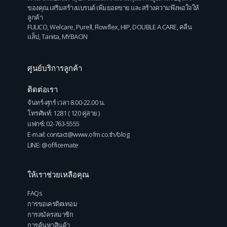
ของคุณ เสริมสร้างแบรนด์ เพิ่มยอดขาย และสร้างความพึงพอใจให้
ลูกค้า
FULICO
,
Welcare
,
Purell
,
Flowflex
,
HIP
,
DOUBLE A CARE
,
คลีน
แล็ป
,
Tanita
,
MYBACIN
ศูนย์บริการลูกค้า
ติดต่อเรา
จันทร์-ศุกร์ เวลา 8.00-22.00 น.
โทรศัพท์: 1281 ( 120 คู่สาย )
แฟกซ์: 02-763-5555
E-mail: contact@www.ofm.co.th/blog
LINE: @officemate
ให้เราช่วยเหลือคุณ
FAQs
การขอเครดิตเทอม
การสมัครสมาชิก
การค้นหาสินค้า