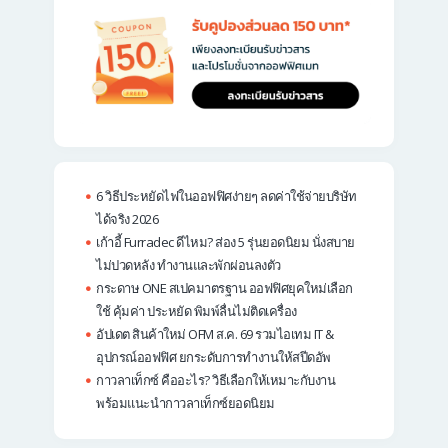
6 วิธีประหยัดไฟในออฟฟิศง่ายๆ ลดค่าใช้จ่ายบริษัท
ได้จริง 2026
เก้าอี้ Furradec ดีไหม? ส่อง 5 รุ่นยอดนิยม นั่งสบาย
ไม่ปวดหลัง ทำงานและพักผ่อนลงตัว
กระดาษ ONE สเปคมาตรฐาน ออฟฟิศยุคใหม่เลือก
ใช้ คุ้มค่า ประหยัด พิมพ์ลื่นไม่ติดเครื่อง
อัปเดต สินค้าใหม่ OFM ส.ค. 69 รวมไอเทม IT &
อุปกรณ์ออฟฟิศ ยกระดับการทำงานให้สปีดอัพ
กาวลาเท็กซ์ คืออะไร? วิธีเลือกให้เหมาะกับงาน
พร้อมแนะนำกาวลาเท็กซ์ยอดนิยม