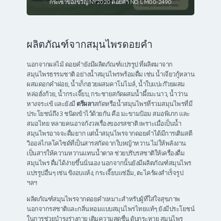
กระเช้าของขวัญ NY2020 ดอยคำ NO. L M00-2490
ผลิตภัณฑ์จากสมุนไพรดอยคำ
นอกจากผลไม้ ดอยคำยังมีผลิตภัณฑ์แปรรูป ที่ผลิตมาจาก
สมุนไพรธรรมชาติ อย่างน้ำสมุนไพรพร้อมดื่ม เช่น น้ำเจียวกู้หลาน
ผสมดอกคำฝอย, น้ำเก็กฮวยผสมคาโมไมล์, น้ำใบแปะก๊วยผสม
หล่อฮั่งก้วย, น้ำกระเจี๊ยบ, กระชายสกัดผสมน้ำผึ้งมะนาว, น้ำว่าน
หางจระเข้ และยังมี
ตรีผลา
สกัดหรือน้ำสมุนไพรที่รวมสมุนไพรที่มี
ประโยชน์ถึง 3 ชนิดเข้าไว้ด้วยกัน คือ มะขามป้อม สมอพิเภก และ
สมอไทย หลายคนอาจกังวลเรื่องของรสชาติ เพราะเมื่อเป็นน้ำ
สมุนไพรอาจจะดื่มยาก แต่น้ำสมุนไพรจากดอยคำได้มีการเติมสตี
วิออลไกลโคไซด์ที่เป็นสารสกัดจากใบหญ้าหวาน ไม่ให้พลังงาน
เป็นสารให้ความหวานแทนน้ำตาล ช่วยปรับรสชาติให้เครื่องดื่ม
สมุนไพร ดื่มได้ง่ายขึ้นนั่นเอง นอกจากนั้นยังมีผลิตภัณฑ์สมุนไพร
แปรรูปอื่นๆ เช่น ขิงอบแห้ง, กระเจี๊ยบแช่อิ่ม, ตะไคร้ผงสำเร็จรูป
ฯลฯ
ผลิตภัณฑ์สมุนไพรจากดอยคำเหมาะสำหรับผู้ที่ใส่ใจสุขภาพ
นอกจากรสชาติและกลิ่นหอมแบบสมุนไพรไทยแท้ๆ ยังมีประโยชน์
ในการช่วยบำรุงร่างกาย เติมความสดชื่น ดับกระหาย สมุนไพร