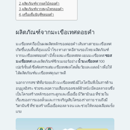
ผลิตภัณฑ์จากผลไม้ดอยคำ
ผลิตภัณฑ์จากสมุนไพรดอยคำ
เครื่องดื่มธัญพืชดอยคำ
ผลิตภัณฑ์จากมะเขือเทศดอยคำ
มะเขือเทศ ถือเป็นผลผลิตหลักของดอยคำ เส้นทางสายมะเขือเทศ
เกิดขึ้นบนพื้นที่ลุ่มแม่น้ำโขง ทางภาคอีสานของไทย ผลิตภัณฑ์
จากมะเขือเทศดอยคำ มีทั้ง ผลมะเขือเทศสด แยมมะเขือเทศ
ซอส
มะเขือเทศ
และผลิตภัณฑ์ซิกเนเจอร์อย่าง
น้ำมะเขือเทศ
100
เปอร์เซ็นต์ ซึ่งคัดสรรแต่มะเขือเทศผลโตเต็มวัยและแดงฉ่ำ เพื่อให้
ได้ผลิตภัณฑ์มะเขือเทศคุณภาพดี
นอกจากรสชาติที่อร่อยแล้ว มะเขือเทศยังมีไลโคปีนที่เป็นสารต้าน
อนุมูลอิสระ ช่วยชะลอความเสื่อมของเซลล์ผิวหนัง มีคอลลาเจนซึ่ง
เป็นโครงสร้างหลักของกระดูกและเนื้อเยื่อ มีวิตามินเอ ที่ช่วยใน
เรื่องของการมองเห็นและการเจริญเติบโตของร่างกาย รวมถึงมี
วิตามินซี ที่ช่วยสร้างเนื้อเยื่อคอลลาเจน และช่วยให้หลอดเลือดแข็ง
แรง