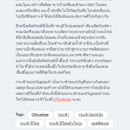
ผสมวุ้นมะพร้าว ที่ผลิตมาจากถั่วเหลืองแท้ Non-GMO ไม่ผสม
นมผง ครีมเทียม และน้ำมันพืช ไม่ใส่วัตถุกันเสีย ไม่แต่งกลิ่นและ
ไม่เจือสีสังเคราะห์ ให้คุณได้อิ่มท้องและสุขภาพดีไปพร้อมๆ กัน
อีกหนึ่งผลิตภัณฑ์ที่เป็นที่ภาคภูมิใจของดอยคำ คือ ผลิตภัณฑ์ทา
ขนมปังหรือแยมกลีบกุหลาบ ผลิตจากกุหลาบสายพันธุ์วาเลนไทน์
ที่มีกลีบสีแดงสดอันโดดเด่น เก็บเกี่ยวตอนเช้าตรู่ หลังจากกลีบ
กุหลาบบานเต็มที่และโดนชำระกลีบด้วยน้ำค้าง ซึ่งจะเป็นช่วงที่
กุหลาบมีกลิ่นหอมมากที่สุด นำมาเข้าสู่กระบวนการผลิตออกมา
เป็นแยมกลีบกุหลาบกลิ่นหอมอ่อนๆ และรสชาติหวานละมุน
นอกจากนั้นยังมีผลิตภัณฑ์น้ำผึ้งแท้ 100 เปอร์เซ็นต์ จากเกสรดอก
ลำไย ที่ได้จากแหล่งเลี้ยงผึ้ง ในจังหวัดเชียงราย ซึ่งถือเป็นแหล่ง
เลี้ยงผึ้งคุณภาพดีที่สุดในประเทศไทย
กระเช้าของขวัญดอยคำ เป็นกระเช้าของขวัญที่เหมาะกับคนทุก
เพศทุกวัยและยังช่วยสร้างรายได้ให้กับเกษตรกรชาวไทยอีกด้วย
เทศกาลปีใหม่ที่กำลังจะถึงนี้สั่งจองกระเช้าของขวัญดอยคำก่อน
ใครได้ตลอด 24 ชั่วโมงที่
OfficeMate
นะคะ
Tags:
OfficeMate
กระเช้า
กระเช้าของขวัญ
กระเช้าปีใหม่
กระเช้าปีใหม่สำเร็จรูป
ออฟฟิศเมท