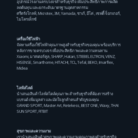
อุปกรณ์โรงงานครบวงจรสำหรับธุรกิจ เพิ่มประสิทธิภาพการผลิต
ลดต้นทุน และยกระดับมาตรฐานอุตสาหกรรม
ศรีตรังโกลฟ์
,
Microtex
,
3M
,
Yamada
,
ชาเก้
,
อีโค่
,
เซฟตี้ จ็อกเกอร์
,
ไมโครเท็กซ์
เครื่องใช้ไฟฟ้า
จัดหาเครื่องใช้ไฟฟ้าคุณภาพสูงสำหรับธุรกิจของคุณ พร้อมบริการ
หลังการขายครบวงจร เพื่อประสิทธิภาพและความทนทาน
Xiaomi
,
มาสเตอร์คูล
,
SHARP
,
Hatari
,
STIEBEL ELTRON
,
VENZ
,
HISENSE
,
Smarthome
,
HITACHI
,
TCL
,
Tefal
,
BEKO
,
Imarflex
,
Midea
ไลฟ์สไตล์
นำเสนอสินค้าไลฟ์สไตล์คุณภาพ สำหรับธุรกิจที่ต้องการสร้าง
แบรนด์ เพิ่มมูลค่า และมัดใจลูกค้าคนสำคัญของคุณ
GRAND SPORT
,
Master Art
,
Retekess
,
BEST ONE
,
Waxy
,
THAI
SUN SPORT
,
FITBIT
สุขภาพและความงาม
เรานำเสนอสินค้าสุขภาพและความงามคุณภาพสูงสำหรับธุรกิจ