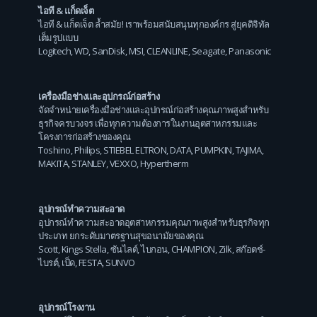
ไอที & แก็ดเจ็ต
ไอที & แก็ดเจ็ต ล้ำสมัย! เราพร้อมสนับสนุนทุกองค์กร สู่ยุคดิจิทัล
เต็มรูปแบบ
Logitech
,
WD
,
SanDisk
,
MSI
,
CLEANLINE
,
Seagate
,
Panasonic
เครื่องมือช่างและอุปกรณ์ก่อสร้าง
จัดจำหน่ายเครื่องมือช่างและอุปกรณ์ก่อสร้างคุณภาพสูงสำหรับ
ธุรกิจครบวงจร เพื่อทุกความต้องการในงานอุตสาหกรรมและ
โครงการก่อสร้างของคุณ
Toshino
,
Philips
,
STIEBEL ELTRON
,
DATA
,
PUMPKIN
,
TAJIMA
,
MAKITA
,
STANLEY
,
VEXXO
,
Hypertherm
อุปกรณ์ทำความสะอาด
อุปกรณ์ทำความสะอาดอุตสาหกรรมคุณภาพสูงสำหรับธุรกิจทุก
ประเภท ยกระดับมาตรฐานสุขอนามัยของคุณ
Scott
,
Kings Stella
,
ซันไลต์
,
ไบกอน
,
CHAMPION
,
Zilk
,
สก๊อตช์-
ไบรต์
,
เป็ด
,
FESTA
,
SUNVO
อุปกรณ์โรงงาน