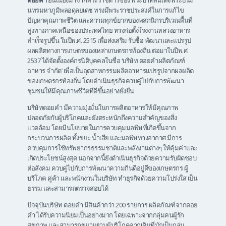
ดอยคำ
อันเนื่องมาจากพระราชดำริของ พระบาทสมเด็จพระปรมิ
นทรมหาภูมิพลอดุลยเดช ทรงมีพระราชประสงค์ในการแก้ไข
ปัญหาคุณภาพชีวิต และความทุกข์ยากของพสกนิกรบริเวณพื้นที่
สูงทางภาคเหนือของประเทศไทย ทรงก่อตั้งโรงงานหลวงอาหาร
สำเร็จรูปขึ้น ในปีพ.ศ. 2515 เพื่อส่งเสริม รับซื้อ พัฒนาและแปรรูป
ผลผลิตทางการเกษตรของเหล่าเกษตรกรท้องถิ่น ต่อมาในปีพ.ศ.
2537 ได้จัดตั้งองค์กรนิติบุคคลในชื่อ ‘บริษัท ดอยคำผลิตภัณฑ์
อาหาร จำกัด’ เพื่อเป็นอุตสาหกรรมผลิตอาหารแปรรูปจากผลผลิต
ของเกษตรกรท้องถิ่น โดยดำเนินธุรกิจควบคู่ไปกับการพัฒนา
ชุมชนให้มีคุณภาพชีวิตที่ดีขึ้นอย่างยั่งยืน
บริษัทดอยคำ มีความมุ่งมั่นในการผลิตอาหารให้มีคุณภาพ
ปลอดภัยกับผู้บริโภคและยังตระหนักถึงความสำคัญของสิ่ง
แวดล้อม โดยมีนโยบายในการควบคุมมลพิษที่เกิดขึ้นจาก
กระบวนการผลิต ทั้งขยะ น้ำเสีย และมลพิษทางอากาศ มีการ
ควบคุมการใช้ทรัพยากรธรรมชาติและพลังงานต่างๆ ให้คุ้มค่าและ
เกิดประโยชน์สูงสุด นอกจากนี้ยังดำเนินธุรกิจด้วยความรับผิดชอบ
ต่อสังคม ควบคู่ไปกับการพัฒนาความกินดีอยู่ดีของเกษตรกร ผู้
บริโภค คู่ค้า และพนักงานในบริษัท ทำธุรกิจด้วยความโปร่งใส เป็น
ธรรม และสามารถตรวจสอบได้
ปัจจุบันบริษัท ดอยคำ มีสินค้ากว่า 200 รายการ ผลิตภัณฑ์จากดอย
คำ ได้รับความนิยมเป็นอย่างมาก โดยเฉพาะจากกลุ่มคนผู้รัก
สุขภาพ และสามารถขยายฐานผู้บริโภคจากเดิมที่มักเป็นกลุ่ม