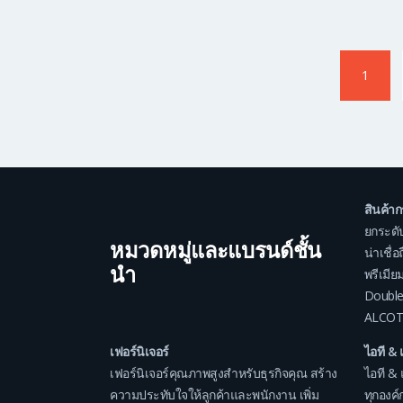
Posts
pagination
Page
1
>
สินค้า
ยกระดั
หมวดหมู่และแบรนด์ชั้น
น่าเชื่
นำ
พรีเมีย
Double
ALCOT
เฟอร์นิเจอร์
ไอที & 
เฟอร์นิเจอร์คุณภาพสูงสำหรับธุรกิจคุณ สร้าง
ไอที & 
ความประทับใจให้ลูกค้าและพนักงาน เพิ่ม
ทุกองค์ก