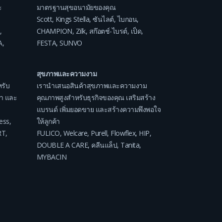
ะ
มาตรฐานสุขอนามัยของคุณ
Scott
,
Kings Stella
,
ซันไลต์
,
ไบกอน
,
,
CHAMPION
,
Zilk
,
สก๊อตช์-ไบรต์
,
เป็ด
,
A
,
FESTA
,
SUNVO
สุขภาพและความงาม
รับ
เรานำเสนอสินค้าสุขภาพและความงาม
ค่า และ
คุณภาพสูงสำหรับธุรกิจของคุณ เสริมสร้าง
แบรนด์ เพิ่มยอดขาย และสร้างความพึงพอใจ
ess
,
ให้ลูกค้า
RT
,
FULICO
,
Welcare
,
Purell
,
Flowflex
,
HIP
,
DOUBLE A CARE
,
คลีนแล็ป
,
Tanita
,
MYBACIN