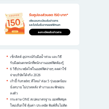
เช็กลิสต์ อุปกรณ์รับมือน้ำท่วม และวิธี
รับมือฝนตกหนักที่พนักงานออฟฟิศต้องรู้
6 วิธีประหยัดไฟในออฟฟิศง่ายๆ ลดค่าใช้
จ่ายบริษัทได้จริง 2026
เก้าอี้ Furradec ดีไหม? ส่อง 5 รุ่นยอดนิยม
นั่งสบาย ไม่ปวดหลัง ทำงานและพักผ่อน
ลงตัว
กระดาษ ONE สเปคมาตรฐาน ออฟฟิศยุค
ใหม่เลือกใช้ คุ้มค่า ประหยัด พิมพ์ลื่นไม่ติด