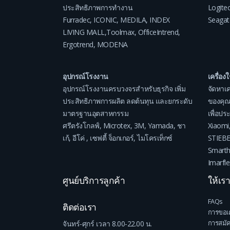
ประสิทธิภาพการทำงาน
Logite
Furradec
,
ICONIC
,
MEDILA
,
INDEX
Seagat
LIVING MALL
,
Toolmax
,
OfficeIntrend
,
Ergotrend
,
MODENA
อุปกรณ์โรงงาน
เครื่อง
อุปกรณ์โรงงานครบวงจรสำหรับธุรกิจ เพิ่ม
จัดหาเค
ประสิทธิภาพการผลิต ลดต้นทุน และยกระดับ
ของคุณ
มาตรฐานอุตสาหกรรม
เพื่อป
ศรีตรังโกลฟ์
,
Microtex
,
3M
,
Yamada
,
ชา
Xiaomi
เก้
,
อีโค่
,
เซฟตี้ จ็อกเกอร์
,
ไมโครเท็กซ์
STIEB
Smart
Imarfle
ศูนย์บริการลูกค้า
ให้เร
FAQs
ติดต่อเรา
การขอเ
การสมั
จันทร์-ศุกร์ เวลา 8.00-22.00 น.