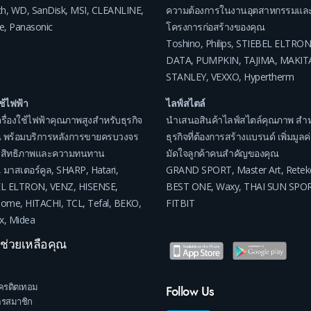
ch
,
WD
,
SanDisk
,
MSI
,
CLEANLINE
,
ความต้องการในงานอุตสาหกรรมแล
e
,
Panasonic
โครงการก่อสร้างของคุณ
Toshino
,
Philips
,
STIEBEL ELTRON
DATA
,
PUMPKIN
,
TAJIMA
,
MAKIT
STANLEY
,
VEXXO
,
Hypertherm
ใช้ไฟฟ้า
ไลฟ์สไตล์
รื่องใช้ไฟฟ้าคุณภาพสูงสำหรับธุรกิจ
นำเสนอสินค้าไลฟ์สไตล์คุณภาพ สำห
 พร้อมบริการหลังการขายครบวงจร
ธุรกิจที่ต้องการสร้างแบรนด์ เพิ่มมูล
ระสิทธิภาพและความทนทาน
มัดใจลูกค้าคนสำคัญของคุณ
,
มาสเตอร์คูล
,
SHARP
,
Hatari
,
GRAND SPORT
,
Master Art
,
Retek
EL ELTRON
,
VENZ
,
HISENSE
,
BEST ONE
,
Waxy
,
THAI SUN SPO
home
,
HITACHI
,
TCL
,
Tefal
,
BEKO
,
FITBIT
x
,
Midea
าช่วยเหลือคุณ
ครดิตเทอม
Follow Us
ครสมาชิก