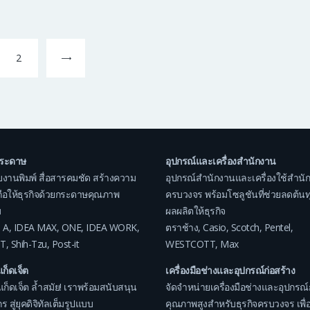
Page
2
กระดาษ
อุปกรณ์และเครื่องสำนักงาน
บงานพิมพ์ สื่อสารคมชัด สร้างความ
อุปกรณ์สำนักงานและเครื่องใช้สำนั
อถือให้ธุรกิจด้วยกระดาษคุณภาพ
ครบวงจร พร้อมโซลูชันที่ช่วยลดต้นทุน
ม
ผลผลิตให้ธุรกิจ
 A
,
IDEA MAX
,
ONE
,
IDEA WORK
,
ตราช้าง
,
Casio
,
Scotch
,
Pentel
,
T
,
Shih-Tzu
,
Post-it
WESTCOTT
,
Max
แก็ดเจ็ต
เครื่องมือช่างและอุปกรณ์ก่อสร้าง
แก็ดเจ็ต ล้ำสมัย! เราพร้อมสนับสนุน
จัดจำหน่ายเครื่องมือช่างและอุปกรณ์
ร สู่ยุคดิจิทัลเต็มรูปแบบ
คุณภาพสูงสำหรับธุรกิจครบวงจร เพื่อ