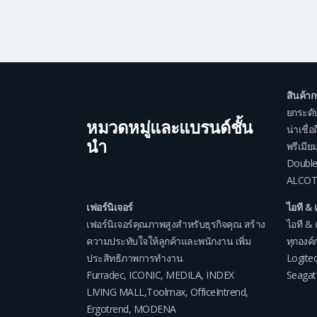
สินค้า
ยกระดั
หมวดหมู่และแบรนด์ชั้น
น่าเชื่
นำ
พรีเมีย
Double
ALCOT
เฟอร์นิเจอร์
ไอที & 
เฟอร์นิเจอร์คุณภาพสูงสำหรับธุรกิจคุณ สร้าง
ไอที & 
ความประทับใจให้ลูกค้าและพนักงาน เพิ่ม
ทุกองค์ก
ประสิทธิภาพการทำงาน
Logite
Furradec
,
ICONIC
,
MEDILA
,
INDEX
Seagat
LIVING MALL
,
Toolmax
,
OfficeIntrend
,
Ergotrend
,
MODENA