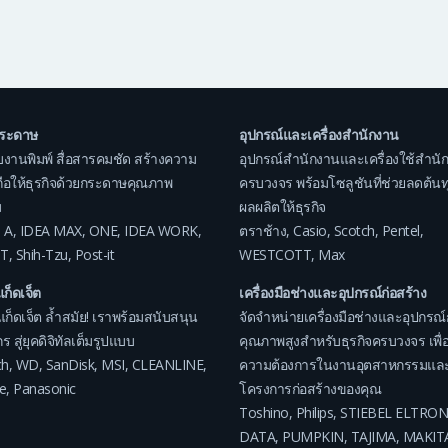
กระดาษ
อุปกรณ์และเครื่องสำนักงาน
บงานพิมพ์ สื่อสารคมชัด สร้างความ
อุปกรณ์สำนักงานและเครื่องใช้สำนั
อถือให้ธุรกิจด้วยกระดาษคุณภาพ
ครบวงจร พร้อมโซลูชันที่ช่วยลดต้นทุน
ม
ผลผลิตให้ธุรกิจ
 A
,
IDEA MAX
,
ONE
,
IDEA WORK
,
ตราช้าง
,
Casio
,
Scotch
,
Pentel
,
T
,
Shih-Tzu
,
Post-it
WESTCOTT
,
Max
แก็ดเจ็ต
เครื่องมือช่างและอุปกรณ์ก่อสร้าง
แก็ดเจ็ต ล้ำสมัย! เราพร้อมสนับสนุน
จัดจำหน่ายเครื่องมือช่างและอุปกรณ์
ร สู่ยุคดิจิทัลเต็มรูปแบบ
คุณภาพสูงสำหรับธุรกิจครบวงจร เพื่อ
ch
,
WD
,
SanDisk
,
MSI
,
CLEANLINE
,
ความต้องการในงานอุตสาหกรรมแล
e
,
Panasonic
โครงการก่อสร้างของคุณ
Toshino
,
Philips
,
STIEBEL ELTRON
DATA
,
PUMPKIN
,
TAJIMA
,
MAKIT