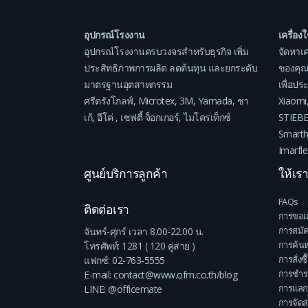
อุปกรณ์โรงงาน
เครื่อง
อุปกรณ์โรงงานครบวงจรสำหรับธุรกิจ เพิ่ม
จัดหาเค
ประสิทธิภาพการผลิต ลดต้นทุน และยกระดับ
ของคุณ
มาตรฐานอุตสาหกรรม
เพื่อป
ศรีตรังโกลฟ์
,
Microtex
,
3M
,
Yamada
,
ชา
Xiaomi
เก้
,
อีโค่
,
เซฟตี้ จ็อกเกอร์
,
ไมโครเท็กซ์
STIEB
Smart
Imarfle
ศูนย์บริการลูกค้า
ให้เร
FAQs
ติดต่อเรา
การขอเ
การสมั
จันทร์-ศุกร์ เวลา 8.00-22.00 น.
การค้นห
โทรศัพท์: 1281 ( 120 คู่สาย )
การสั่งซื
แฟกซ์: 02-763-5555
การชำระ
E-mail: contact@www.ofm.co.th/blog
การแลก
LINE: @officemate
การจัดส่