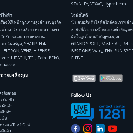
STANLEY
,
VEXXO
,
Hypertherm
ใช้ไฟฟ้า
ไลฟ์สไตล์
รื่องใช้ไฟฟ้าคุณภาพสูงสำหรับธุรกิจ
นำเสนอสินค้าไลฟ์สไตล์คุณภาพ สำห
 พร้อมบริการหลังการขายครบวงจร
ธุรกิจที่ต้องการสร้างแบรนด์ เพิ่มมูล
ระสิทธิภาพและความทนทาน
มัดใจลูกค้าคนสำคัญของคุณ
,
มาสเตอร์คูล
,
SHARP
,
Hatari
,
GRAND SPORT
,
Master Art
,
Retek
EL ELTRON
,
VENZ
,
HISENSE
,
BEST ONE
,
Waxy
,
THAI SUN SPO
home
,
HITACHI
,
TCL
,
Tefal
,
BEKO
,
FITBIT
x
,
Midea
าช่วยเหลือคุณ
ครดิตเทอม
Follow Us
ครสมาชิก
าสินค้า
้อสินค้า
เงิน
คะแนน The 1 Card
งสินค้า