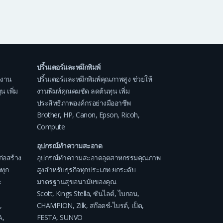
ปริ้นเตอร์และหมึกพิมพ์
กงาน
ปริ้นเตอร์และหมึกพิมพ์คุณภาพสูง ช่วยให้
 เพิ่ม
งานพิมพ์คุณคมชัด ลดต้นทุน เพิ่ม
ประสิทธิภาพองค์กรอย่างมืออาชีพ
Brother
,
HP
,
Canon
,
Epson
,
Ricoh
,
Compute
อุปกรณ์ทำความสะอาด
ก่อสร้าง
อุปกรณ์ทำความสะอาดอุตสาหกรรมคุณภาพ
ทุก
สูงสำหรับธุรกิจทุกประเภท ยกระดับ
ะ
มาตรฐานสุขอนามัยของคุณ
Scott
,
Kings Stella
,
ซันไลต์
,
ไบกอน
,
,
CHAMPION
,
Zilk
,
สก๊อตช์-ไบรต์
,
เป็ด
,
A
,
FESTA
,
SUNVO