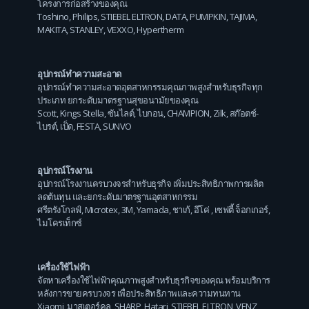
โครงการก่อสร้างของคุณ
Toshino
,
Philips
,
STIEBEL ELTRON
,
DATA
,
PUMPKIN
,
TAJIMA
,
MAKITA
,
STANLEY
,
VEXXO
,
Hypertherm
อุปกรณ์ทำความสะอาด
อุปกรณ์ทำความสะอาดอุตสาหกรรมคุณภาพสูงสำหรับธุรกิจทุก
ประเภท ยกระดับมาตรฐานสุขอนามัยของคุณ
Scott
,
Kings Stella
,
ซันไลต์
,
ไบกอน
,
CHAMPION
,
Zilk
,
สก๊อตช์-
ไบรต์
,
เป็ด
,
FESTA
,
SUNVO
อุปกรณ์โรงงาน
อุปกรณ์โรงงานครบวงจรสำหรับธุรกิจ เพิ่มประสิทธิภาพการผลิต
ลดต้นทุน และยกระดับมาตรฐานอุตสาหกรรม
ศรีตรังโกลฟ์
,
Microtex
,
3M
,
Yamada
,
ชาเก้
,
อีโค่
,
เซฟตี้ จ็อกเกอร์
,
ไมโครเท็กซ์
เครื่องใช้ไฟฟ้า
จัดหาเครื่องใช้ไฟฟ้าคุณภาพสูงสำหรับธุรกิจของคุณ พร้อมบริการ
หลังการขายครบวงจร เพื่อประสิทธิภาพและความทนทาน
Xiaomi
,
มาสเตอร์คูล
,
SHARP
,
Hatari
,
STIEBEL ELTRON
,
VENZ
,