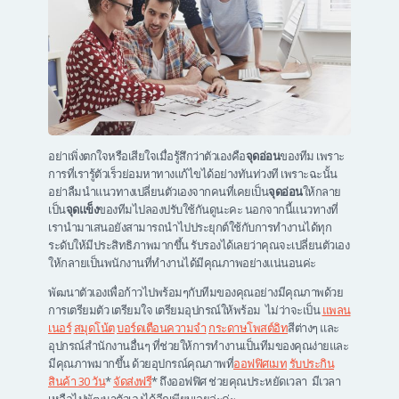
อย่าเพิ่งตกใจหรือเสียใจเมื่อรู้สึกว่าตัวเองคือ
จุดอ่อน
ของทีม เพราะ
การที่เรารู้ตัวเร็วย่อมหาทางแก้ไขได้อย่างทันท่วงที เพราะฉะนั้น
อย่าลืมนำแนวทางเปลี่ยนตัวเองจากคนที่เคยเป็น
จุดอ่อน
ให้กลาย
เป็น
จุดแข็ง
ของทีมไปลองปรับใช้กันดูนะคะ นอกจากนี้แนวทางที่
เรานำมาเสนอยังสามารถนำไปประยุกต์ใช้กับการทำงานได้ทุก
ระดับให้มีประสิทธิภาพมากขึ้น รับรองได้เลยว่าคุณจะเปลี่ยนตัวเอง
ให้กลายเป็นพนักงานที่ทำงานได้มีคุณภาพอย่างแน่นอนค่ะ
พัฒนาตัวเองเพื่อก้าวไปพร้อมๆกับทีมของคุณอย่างมีคุณภาพด้วย
การเตรียมตัว เตรียมใจ เตรียมอุปกรณ์ให้พร้อม ไม่ว่าจะเป็น
แพลน
เนอร์
สมุดโน้ต
บอร์ดเตือนความจำ
กระดาษโพสต์อิท
สีต่างๆ และ
อุปกรณ์สำนักงานอื่นๆ ที่ช่วยให้การทำงานเป็นทีมของคุณง่ายและ
มีคุณภาพมากขึ้น ด้วยอุปกรณ์คุณภาพที่
ออฟฟิศเมท
รับประกิน
สินค้า 30 วัน
*
จัดส่งฟรี
* ถึงออฟฟิศ ช่วยคุณประหยัดเวลา มีเวลา
เหลือไปพัฒนาตัวเองได้อีกเพียบเลยล่ะค่ะ