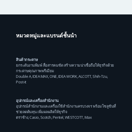
หมวดหมู่และแบรนด์ชั้นนำ
สินค้ากระดาษ
ยกระดับงานพิมพ์ สื่อสารคมชัด สร้างความน่าเชื่อถือให้ธุรกิจด้วย
กระดาษคุณภาพพรีเมียม
Double A
,
IDEA MAX
,
ONE
,
IDEA WORK
,
ALCOTT
,
Shih-Tzu
,
Post-it
อุปกรณ์และเครื่องสำนักงาน
อุปกรณ์สำนักงานและเครื่องใช้สำนักงานครบวงจร พร้อมโซลูชันที่
ช่วยลดต้นทุน เพิ่มผลผลิตให้ธุรกิจ
ตราช้าง
,
Casio
,
Scotch
,
Pentel
,
WESTCOTT
,
Max