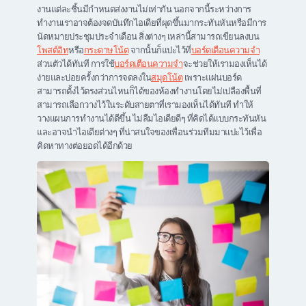
งานแต่ละชิ้นมีกำหนดส่งงานไม่เท่ากัน นอกจากนี้ระหว่างการ
ทำงานเราอาจต้องจดบันทึกไอเดียที่ผุดขึ้นมากระทันหันหรือมีการ
นัดหมายประชุมประจำเดือน สิ่งต่างๆ เหล่านี้สามารถเขียนลงบน
โพสต์อิท
หรือ
กระดาษโน้ต
จากนั้นก็แปะไว้ที่
บอร์ดเตือนความจำ
ส่วนตัวได้ทันที การใช้
บอร์ดเตือนความจำ
จะช่วยให้เรามองเห็นได้
ง่ายและบ่อยครั้งกว่าการจดลงใน
สมุดโน้ต
เพราะแผ่นบอร์ด
สามารถตั้งไว้ตรงส่วนไหนก็ได้ของห้องทำงานโดยไม่เปลืองพื้นที่
สามารถเลือกวางไว้ในระดับสายตาที่เรามองเห็นได้ทันที ทำให้
วางแผนการทำงานได้ดีขึ้น ไม่ลืมไอเดียดีๆ ที่คิดได้แบบกระทันหัน
และอาจนำไอเดียต่างๆ ที่น่าสนใจของเพื่อนร่วมทีมมาแปะไว้เพื่อ
คิดหาทางต่อยอดได้อีกด้วย