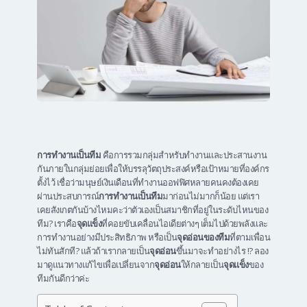
การทำงานเป็นทีม
คือการรวมกลุ่มสำหรับทำงานและประสานงาน
กันภายในกลุ่มย่อยเพื่อให้บรรลุวัตถุประสงค์หรือเป้าหมายที่องค์กร
ตั้งไว้ เชื่อว่ามนุษย์เงินเดือนที่ทำงานออฟฟิศหลายคนคงต้องเคย
ผ่านประสบการณ์
การทำงานเป็นทีม
มาก่อนไม่มากก็น้อย แต่เรา
เคยสังเกตกันบ้างไหมคะว่าตัวเองเป็นสมาชิกที่อยู่ในระดับไหนของ
ทีม? เราคือ
จุดแข็ง
ที่คอยขับเคลื่อนไอเดียต่างๆ เต็มไปด้วยพลังและ
การทำงานอย่างมีประสิทธิภาพ หรือเป็น
จุดอ่อนของทีม
ที่ตามเพื่อน
ไม่ทันสักที? แล้วถ้าเรากลายเป็น
จุดอ่อน
ขึ้นมาจะทำอย่างไร !? ลอง
มาดูแนวทางแก้ไขเพื่อเปลี่ยนจาก
จุดอ่อน
ให้กลายเป็น
จุดแข็ง
ของ
ทีมกันดีกว่าค่ะ