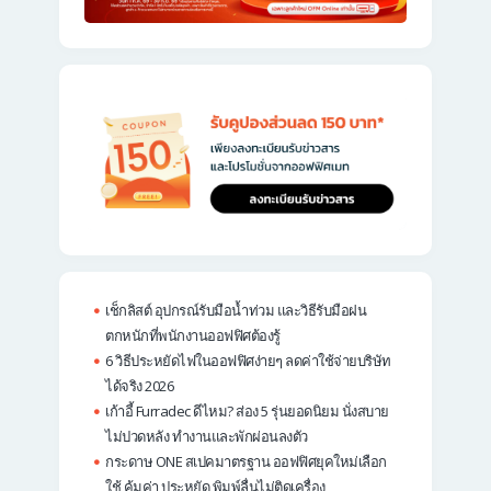
เช็กลิสต์ อุปกรณ์รับมือน้ำท่วม และวิธีรับมือฝน
ตกหนักที่พนักงานออฟฟิศต้องรู้
6 วิธีประหยัดไฟในออฟฟิศง่ายๆ ลดค่าใช้จ่ายบริษัท
ได้จริง 2026
เก้าอี้ Furradec ดีไหม? ส่อง 5 รุ่นยอดนิยม นั่งสบาย
ไม่ปวดหลัง ทำงานและพักผ่อนลงตัว
กระดาษ ONE สเปคมาตรฐาน ออฟฟิศยุคใหม่เลือก
ใช้ คุ้มค่า ประหยัด พิมพ์ลื่นไม่ติดเครื่อง