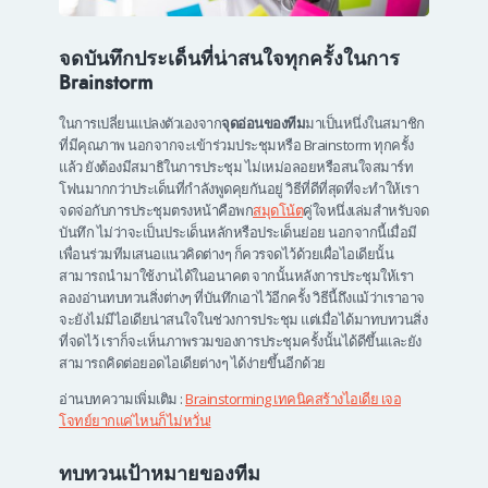
จดบันทึกประเด็นที่น่าสนใจทุกครั้งในการ
Brainstorm
ในการเปลี่ยนแปลงตัวเองจาก
จุดอ่อนของทีม
มาเป็นหนึ่งในสมาชิก
ที่มีคุณภาพ นอกจากจะเข้าร่วมประชุมหรือ Brainstorm ทุกครั้ง
แล้ว ยังต้องมีสมาธิในการประชุม ไม่เหม่อลอยหรือสนใจสมาร์ท
โฟนมากกว่าประเด็นที่กำลังพูดคุยกันอยู่ วิธีที่ดีที่สุดที่จะทำให้เรา
จดจ่อกับการประชุมตรงหน้าคือพก
สมุดโน้ต
คู่ใจหนึ่งเล่มสำหรับจด
บันทึก ไม่ว่าจะเป็นประเด็นหลักหรือประเด็นย่อย นอกจากนี้เมื่อมี
เพื่อนร่วมทีมเสนอแนวคิดต่างๆ ก็ควรจดไว้ด้วยเผื่อไอเดียนั้น
สามารถนำมาใช้งานได้ในอนาคต จากนั้นหลังการประชุมให้เรา
ลองอ่านทบทวนสิ่งต่างๆ ที่บันทึกเอาไว้อีกครั้ง วิธีนี้ถึงแม้ว่าเราอาจ
จะยังไม่มีไอเดียน่าสนใจในช่วงการประชุม แต่เมื่อได้มาทบทวนสิ่ง
ที่จดไว้ เราก็จะเห็นภาพรวมของการประชุมครั้งนั้นได้ดีขึ้นและยัง
สามารถคิดต่อยอดไอเดียต่างๆ ได้ง่ายขึ้นอีกด้วย
อ่านบทความเพิ่มเติม :
Brainstorming เทคนิคสร้างไอเดีย เจอ
โจทย์ยากแค่ไหนก็ไม่หวั่น!
ทบทวนเป้าหมายของทีม