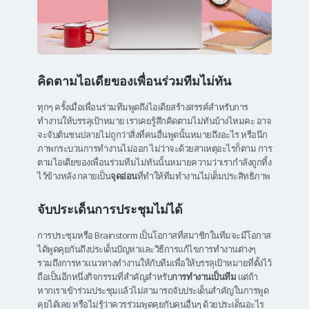
คิดตามไอเดียของเพื่อนร่วมทีมไม่ทัน
ทุกๆ ครั้งเมื่อเพื่อนร่วมทีมพูดถึงไอเดียสร้างสรรค์สำหรับการ
ทำงานให้บรรลุเป้าหมาย เราเคยรู้สึกคิดตามไม่ทันบ้างไหมคะ อาจ
จะจับต้นชนปลายไม่ถูกว่าสิ่งที่คนอื่นพูดนั้นหมายถึงอะไร หรือนึก
ภาพกระบวนการทำงานไม่ออก ไม่ว่าจะด้วยสาเหตุอะไรก็ตาม การ
ตามไอเดียของเพื่อนร่วมทีมไม่ทันนั้นหมายความว่าเรากำลังถูกทิ้ง
ไว้ข้างหลัง กลายเป็น
จุดอ่อน
ที่ทำให้ทีมทำงานไม่เต็มประสิทธิภาพ
จับประเด็นการประชุมไม่ได้
การประชุมหรือ Brainstorm เป็นโอกาสที่สมาชิกในทีมจะมีโอกาส
ได้พูดคุยกันถึงประเด็นปัญหาและวิธีการแก้ไขการทำงานต่างๆ
รวมถึงการหาแนวทางทำงานให้กับทีมเพื่อให้บรรลุเป้าหมายที่ตั้งไว้
ถือเป็นอีกหนึ่งกิจกรรมที่สำคัญสำหรับ
การทำงานเป็นทีม
แต่ถ้า
หากเราเข้าร่วมประชุมแล้วไม่สามารถจับประเด็นสำคัญในการพูด
คุยได้เลย หรือไม่รู้ว่าควรร่วมพูดคุยกับคนอื่นๆ ด้วยประเด็นอะไร