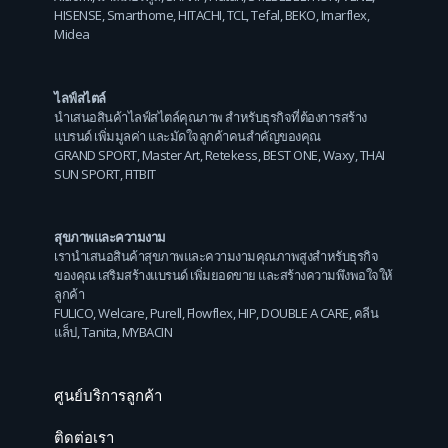
HISENSE
,
Smarthome
,
HITACHI
,
TCL
,
Tefal
,
BEKO
,
Imarflex
,
Midea
ไลฟ์สไตล์
นำเสนอสินค้าไลฟ์สไตล์คุณภาพ สำหรับธุรกิจที่ต้องการสร้าง
แบรนด์ เพิ่มมูลค่า และมัดใจลูกค้าคนสำคัญของคุณ
GRAND SPORT
,
Master Art
,
Retekess
,
BEST ONE
,
Waxy
,
THAI
SUN SPORT
,
FITBIT
สุขภาพและความงาม
เรานำเสนอสินค้าสุขภาพและความงามคุณภาพสูงสำหรับธุรกิจ
ของคุณ เสริมสร้างแบรนด์ เพิ่มยอดขาย และสร้างความพึงพอใจให้
ลูกค้า
FULICO
,
Welcare
,
Purell
,
Flowflex
,
HIP
,
DOUBLE A CARE
,
คลีน
แล็ป
,
Tanita
,
MYBACIN
ศูนย์บริการลูกค้า
ติดต่อเรา