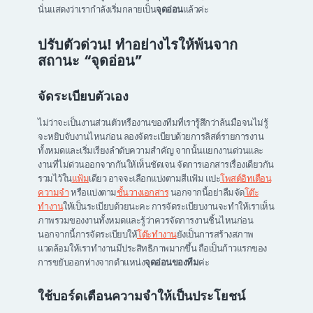
นั่นแสดงว่าเรากำลังเริ่มกลายเป็น
จุดอ่อน
แล้วค่ะ
ปรับตัวด่วน! ทำอย่างไรให้พ้นจาก
สถานะ “จุดอ่อน”
จัดระเบียบตัวเอง
ไม่ว่าจะเป็นงานส่วนตัวหรืองานของทีมที่เรารู้สึกว่าล้นมือจนไม่รู้
จะหยิบจับงานไหนก่อน ลองจัดระเบียบด้วยการลิสต์รายการงาน
ทั้งหมดและเริ่มเรียงลำดับความสำคัญ จากนั้นแยกงานด่วนและ
งานที่ไม่ด่วนออกจากกันให้เห็นชัดเจน จัดการเอกสารเรื่องเดียวกัน
รวมไว้ใน
แฟ้ม
เดียว อาจจะเลือกแบ่งตามสีแฟ้ม แปะ
โพสต์อิทเตือน
ความจำ
หรือแบ่งตาม
ชั้นวางเอกสาร
นอกจากนี้อย่าลืมจัด
โต๊ะ
ทำงาน
ให้เป็นระเบียบด้วยนะคะ การจัดระเบียบงานจะทำให้เราเห็น
ภาพรวมของงานทั้งหมดและรู้ว่าควรจัดการงานชิ้นไหนก่อน
นอกจากนี้การจัดระเบียบให้
โต๊ะทำงาน
ยังเป็นการสร้างสภาพ
แวดล้อมให้เราทำงานมีประสิทธิภาพมากขึ้น ถือเป็นก้าวแรกของ
การขยับออกห่างจากตำแหน่ง
จุดอ่อนของทีม
ค่ะ
ใช้บอร์ดเตือนความจำให้เป็นประโยชน์