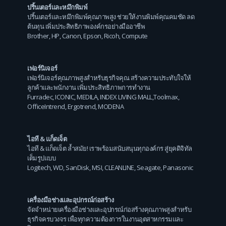
ปริ้นเตอร์และหมึกพิมพ์
ปริ้นเตอร์และหมึกพิมพ์คุณภาพสูง ช่วยให้งานพิมพ์คุณคมชัด ลด
ต้นทุน เพิ่มประสิทธิภาพองค์กรอย่างมืออาชีพ
Brother
,
HP
,
Canon
,
Epson
,
Ricoh
,
Compute
เฟอร์นิเจอร์
เฟอร์นิเจอร์คุณภาพสูงสำหรับธุรกิจคุณ สร้างความประทับใจให้
ลูกค้าและพนักงาน เพิ่มประสิทธิภาพการทำงาน
Furradec
,
ICONIC
,
MEDILA
,
INDEX LIVING MALL
,
Toolmax
,
OfficeIntrend
,
Ergotrend
,
MODENA
ไอที & แก็ดเจ็ต
ไอที & แก็ดเจ็ต ล้ำสมัย! เราพร้อมสนับสนุนทุกองค์กร สู่ยุคดิจิทัล
เต็มรูปแบบ
Logitech
,
WD
,
SanDisk
,
MSI
,
CLEANLINE
,
Seagate
,
Panasonic
เครื่องมือช่างและอุปกรณ์ก่อสร้าง
จัดจำหน่ายเครื่องมือช่างและอุปกรณ์ก่อสร้างคุณภาพสูงสำหรับ
ธุรกิจครบวงจร เพื่อทุกความต้องการในงานอุตสาหกรรมและ