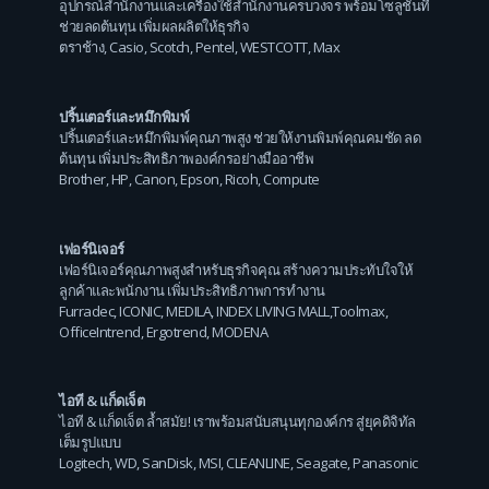
อุปกรณ์สำนักงานและเครื่องใช้สำนักงานครบวงจร พร้อมโซลูชันที่
ช่วยลดต้นทุน เพิ่มผลผลิตให้ธุรกิจ
ตราช้าง
,
Casio
,
Scotch
,
Pentel
,
WESTCOTT
,
Max
ปริ้นเตอร์และหมึกพิมพ์
ปริ้นเตอร์และหมึกพิมพ์คุณภาพสูง ช่วยให้งานพิมพ์คุณคมชัด ลด
ต้นทุน เพิ่มประสิทธิภาพองค์กรอย่างมืออาชีพ
Brother
,
HP
,
Canon
,
Epson
,
Ricoh
,
Compute
เฟอร์นิเจอร์
เฟอร์นิเจอร์คุณภาพสูงสำหรับธุรกิจคุณ สร้างความประทับใจให้
ลูกค้าและพนักงาน เพิ่มประสิทธิภาพการทำงาน
Furradec
,
ICONIC
,
MEDILA
,
INDEX LIVING MALL
,
Toolmax
,
OfficeIntrend
,
Ergotrend
,
MODENA
ไอที & แก็ดเจ็ต
ไอที & แก็ดเจ็ต ล้ำสมัย! เราพร้อมสนับสนุนทุกองค์กร สู่ยุคดิจิทัล
เต็มรูปแบบ
Logitech
,
WD
,
SanDisk
,
MSI
,
CLEANLINE
,
Seagate
,
Panasonic