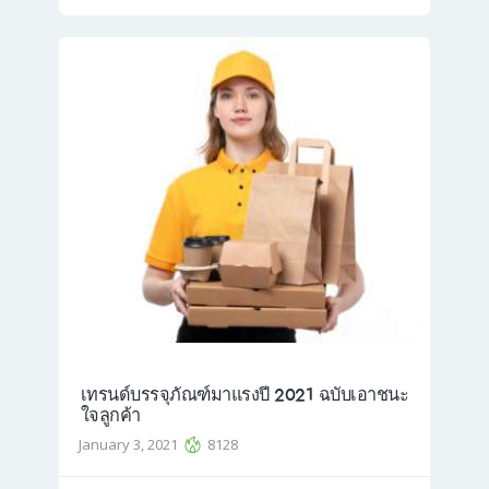
เทรนด์บรรจุภัณฑ์มาแรงปี 2021 ฉบับเอาชนะ
ใจลูกค้า
January 3, 2021
8128