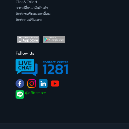
Click & Collect
การเปลี่ยน / คืนสินค้า
ติดต่อขอรับแคตตาล็อค
ติดต่อออฟฟิศเมท
Follow Us
@officemate