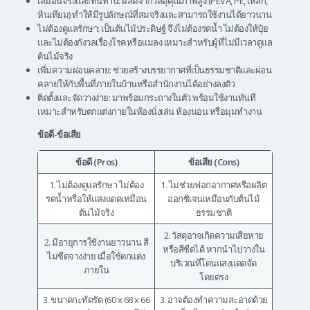
เสมือนจริงและทนทาน: ผลิตจากวัสดุคุณภาพสูง (PEVA, PE, เหล็ก,
หินเทียม) ทำให้มีรูปลักษณ์ที่สมจริงและสามารถใช้งานได้ยาวนาน
ไม่ต้องดูแลรักษา: เป็นต้นไม้ประดิษฐ์ จึงไม่ต้องรดน้ำ ไม่ต้องให้ปุ๋ย
และไม่ต้องกังวลเรื่องโรคหรือแมลง เหมาะสำหรับผู้ที่ไม่มีเวลาดูแล
ต้นไม้จริง
เพิ่มความผ่อนคลาย: ช่วยสร้างบรรยากาศที่เป็นธรรมชาติและผ่อน
คลายให้กับพื้นที่ภายในบ้านหรือสำนักงานได้อย่างลงตัว
ติดตั้งและจัดวางง่าย: มาพร้อมกระถางในตัว พร้อมใช้งานทันที
เหมาะสำหรับตกแต่งภายในห้องนั่งเล่น ห้องนอน หรือมุมทำงาน
ข้อดี-ข้อเสีย
ข้อดี (Pros)
ข้อเสีย (Cons)
1. ไม่ต้องดูแลรักษา ไม่ต้อง
1. ไม่ช่วยฟอกอากาศหรือผลิต
รดน้ำหรือให้แสงแดดเหมือน
ออกซิเจนเหมือนกับต้นไม้
ต้นไม้จริง
ธรรมชาติ
2. วัสดุอาจเกิดความเสียหาย
2. มีอายุการใช้งานยาวนาน สี
หรือสีซีดได้ หากนำไปวางใน
ไม่ซีดจางง่าย เมื่อใช้ตกแต่ง
บริเวณที่โดนแสงแดดจัด
ภายใน
โดยตรง
3. ขนาดกะทัดรัด (60 x 68 x 66
3. อาจต้องทำความสะอาดด้วย