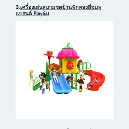
3.
เครื่องเล่นสนามชุดบ้านฟักทองสีชมพู
แบรนด์ Playtist