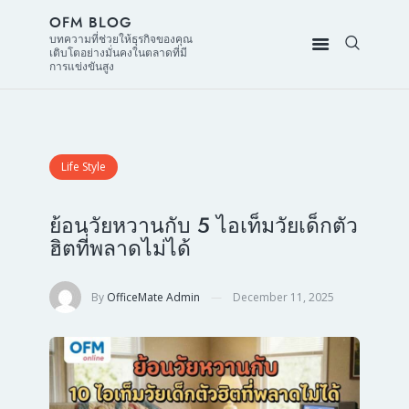
OFM BLOG
บทความที่ช่วยให้ธุรกิจของคุณ
เติบโตอย่างมั่นคงในตลาดที่มี
การแข่งขันสูง
Life Style
ย้อนวัยหวานกับ 5 ไอเท็มวัยเด็กตัว
ฮิตที่พลาดไม่ได้
By
OfficeMate Admin
December 11, 2025