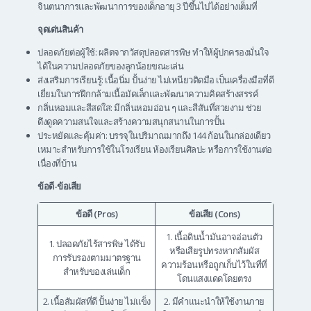
จินตนาการและพัฒนาการของเด็กอายุ 3 ปีขึ้นไปได้อย่างเต็มที่
จุดเด่นสินค้า
ปลอดภัยต่อผู้ใช้: ผลิตจากวัสดุปลอดสารพิษ ทำให้ผู้ปกครองมั่นใจ
ได้ในความปลอดภัยของลูกน้อยขณะเล่น
ส่งเสริมการเรียนรู้: เนื้อนิ่ม ปั้นง่าย ไม่เหนียวติดมือ เป็นเครื่องมือที่ดี
เยี่ยมในการฝึกกล้ามเนื้อมัดเล็กและพัฒนาความคิดสร้างสรรค์
กลิ่นหอมและสีสดใส: มีกลิ่นหอมอ่อน ๆ และสีสันที่สวยงาม ช่วย
ดึงดูดความสนใจและสร้างความสนุกสนานในการปั้น
ประหยัดและคุ้มค่า: บรรจุในปริมาณมากถึง 144 ก้อนในกล่องเดียว
เหมาะสำหรับการใช้ในโรงเรียน ห้องเรียนศิลปะ หรือการใช้งานต่อ
เนื่องที่บ้าน
ข้อดี-ข้อเสีย
ข้อดี (Pros)
ข้อเสีย (Cons)
1. เนื้อดินน้ำมันอาจอ่อนตัว
1. ปลอดภัยไร้สารพิษ ได้รับ
หรือเสียรูปทรงหากสัมผัส
การรับรองตามมาตรฐาน
ความร้อนหรือถูกเก็บไว้ในที่ที่
สำหรับของเล่นเด็ก
โดนแสงแดดโดยตรง
2. เนื้อสัมผัสที่ดี ปั้นง่าย ไม่แข็ง
2. มีคำแนะนำให้ใช้งานภาย