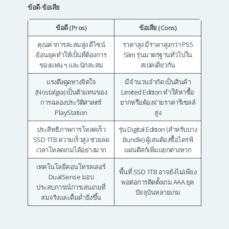
ข้อดี-ข้อเสีย
ข้อดี (Pros)
ข้อเสีย (Cons)
คุณค่าการสะสมสูง ดีไซน์
ราคาสูง มีราคาสูงกว่า PS5
ย้อนยุคทำให้เป็นที่ต้องการ
Slim รุ่นมาตรฐานทั่วไปใน
ของแฟน ๆ และนักสะสม
สเปคเดียวกัน
แรงดึงดูดทางจิตใจ
มีจำนวนจำกัด เป็นสินค้า
(Nostalgia) เป็นตัวแทนของ
Limited Edition ทำให้หาซื้อ
การฉลองประวัติศาสตร์
ยากหรือต้องจ่ายราคารีเซลล์
PlayStation
สูง
ประสิทธิภาพการโหลดเร็ว
รุ่น Digital Edition (สำหรับบาง
SSD 1TB ความเร็วสูง ช่วยลด
Bundle) ผู้เล่นต้องซื้อไดรฟ์
เวลาโหลดเกมได้อย่างมาก
แผ่นดิสก์เพิ่มแยกต่างหาก
เทคโนโลยีคอนโทรลเลอร์
พื้นที่ SSD 1TB อาจยังไม่เพียง
DualSense มอบ
พอต่อการติดตั้งเกม AAA ยุค
ประสบการณ์การเล่นเกมที่
ปัจจุบันหลายเกม
สมจริงและดื่มด่ำยิ่งขึ้น