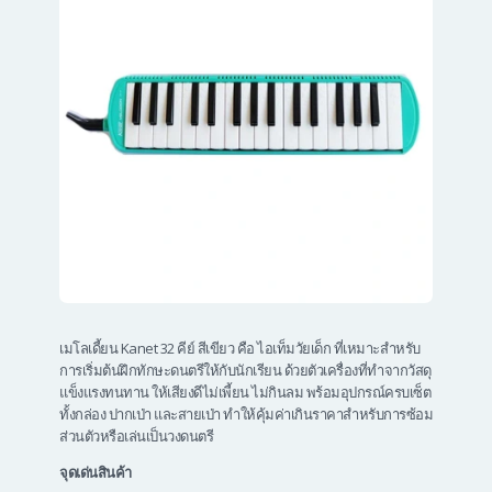
เมโลเดี้ยน Kanet 32 คีย์ สีเขียว คือ ไอเท็มวัยเด็ก ที่เหมาะสำหรับ
การเริ่มต้นฝึกทักษะดนตรีให้กับนักเรียน ด้วยตัวเครื่องที่ทำจากวัสดุ
แข็งแรงทนทาน ให้เสียงดีไม่เพี้ยน ไม่กินลม พร้อมอุปกรณ์ครบเซ็ต
ทั้งกล่อง ปากเป่า และสายเป่า ทำให้คุ้มค่าเกินราคาสำหรับการซ้อม
ส่วนตัวหรือเล่นเป็นวงดนตรี
จุดเด่นสินค้า