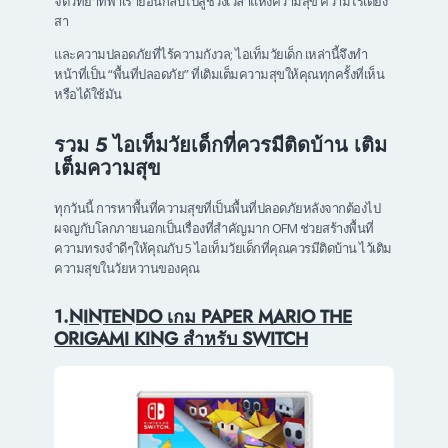
จิตวิทยาที่พาเราย้อนกลับไปสู่ช่วงเวลาแห่งความสุข ความไร้เดียง
สา
และความปลอดภัยที่ไร้ความกังวล; ไอเท็มวัยเด็ก เหล่านี้จึงทำ
หน้าที่เป็น “พื้นที่ปลอดภัย” ที่เติมเต็มความสุขให้คุณทุกครั้งที่เห็น
หรือได้ใช้มัน
รวม 5 ไอเท็มวัยเด็กที่ควรมีติดบ้าน เติม
เต็มความสุข
ทุกวันนี้ การหาพื้นที่ความสุขที่เป็นพื้นที่ปลอดภัยหลังจากต้องไป
ผจญกับโลกภายนอกเป็นเรื่องที่สำคัญมาก OFM ช่วยสร้างพื้นที่
ความทรงจำดีๆให้คุณกับ 5 ไอเท็มวัยเด็กที่คุณควรมีติดบ้าน ไว้เติม
ความสุขในวัยหวานของคุณ
1.
NINTENDO เกม PAPER MARIO THE
ORIGAMI KING สำหรับ SWITCH