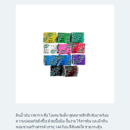
ดินน้ำมัน YAKYYA คือ ไอเทมวัยเด็ก สุดคลาสสิกที่กลับมาพร้อม
ความปลอดภัยยิ่งขึ้น! ด้วยเนื้อนิ่ม ปั้นง่าย ไร้สารพิษ และมีกลิ่น
หอมชวนสร้างสรรค์ บรรจุ 144 ก้อน สีสันสดใส ช่วยกระตุ้น