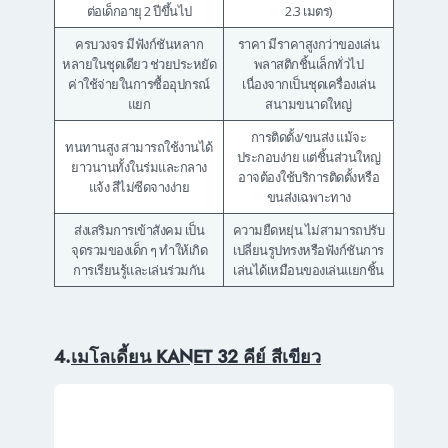
ต่อเด็กอายุ 2 ปีขึ้นไป
2.3 เมตร)
ครบวงจร มีฟังก์ชันหลาก
ราคา มีราคาสูงกว่าของเล่น
หลายในชุดเดียว ช่วยประหยัด
พลาสติกชิ้นเล็กทั่วไป
ค่าใช้จ่ายในการซื้ออุปกรณ์
เนื่องจากเป็นชุดเครื่องเล่น
แยก
สนามขนาดใหญ่
การติดตั้ง/ขนส่ง แม้จะ
ทนทานสูง สามารถใช้งานได้
ประกอบง่าย แต่ชิ้นส่วนใหญ่
ยาวนานทั้งในร่มและกลาง
อาจต้องใช้บริการติดตั้งหรือ
แจ้ง สีไม่ซีดจางง่าย
ขนส่งเฉพาะทาง
ส่งเสริมการเข้าสังคม เป็น
ความยืดหยุ่น ไม่สามารถปรับ
จุดรวมของเด็ก ๆ ทำให้เกิด
เปลี่ยนรูปทรงหรือฟังก์ชันการ
การเรียนรู้และเล่นร่วมกัน
เล่นได้เหมือนของเล่นแยกชิ้น
4.
เมโลเดี้ยน KANET 32 คีย์ สีเขียว