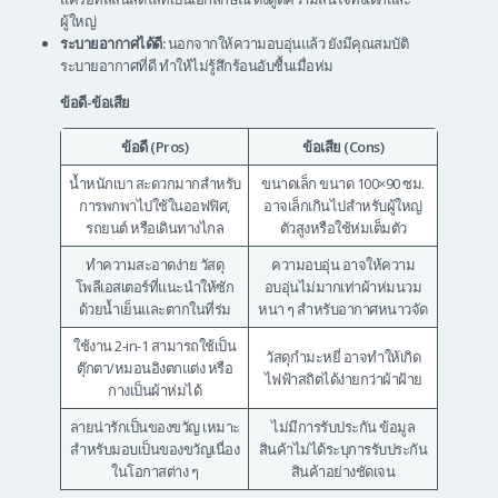
ผู้ใหญ่
ระบายอากาศได้ดี:
นอกจากให้ความอบอุ่นแล้ว ยังมีคุณสมบัติ
ระบายอากาศที่ดี ทำให้ไม่รู้สึกร้อนอับชื้นเมื่อห่ม
ข้อดี-ข้อเสีย
ข้อดี (Pros)
ข้อเสีย (Cons)
น้ำหนักเบา สะดวกมากสำหรับ
ขนาดเล็ก ขนาด 100×90 ซม.
การพกพาไปใช้ในออฟฟิศ,
อาจเล็กเกินไปสำหรับผู้ใหญ่
รถยนต์ หรือเดินทางไกล
ตัวสูงหรือใช้ห่มเต็มตัว
ทำความสะอาดง่าย วัสดุ
ความอบอุ่น อาจให้ความ
โพลีเอสเตอร์ที่แนะนำให้ซัก
อบอุ่นไม่มากเท่าผ้าห่มนวม
ด้วยน้ำเย็นและตากในที่ร่ม
หนา ๆ สำหรับอากาศหนาวจัด
ใช้งาน 2-in-1 สามารถใช้เป็น
วัสดุกำมะหยี่ อาจทำให้เกิด
ตุ๊กตา/หมอนอิงตกแต่ง หรือ
ไฟฟ้าสถิตได้ง่ายกว่าผ้าฝ้าย
กางเป็นผ้าห่มได้
ลายน่ารักเป็นของขวัญ เหมาะ
ไม่มีการรับประกัน ข้อมูล
สำหรับมอบเป็นของขวัญเนื่อง
สินค้าไม่ได้ระบุการรับประกัน
ในโอกาสต่าง ๆ
สินค้าอย่างชัดเจน