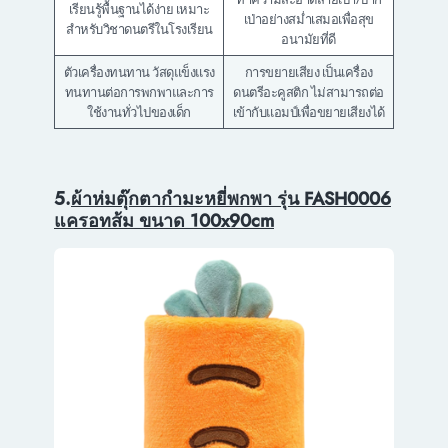
เรียนรู้พื้นฐานได้ง่าย เหมาะ
เป่าอย่างสม่ำเสมอเพื่อสุข
สำหรับวิชาดนตรีในโรงเรียน
อนามัยที่ดี
ตัวเครื่องทนทาน วัสดุแข็งแรง
การขยายเสียง เป็นเครื่อง
ทนทานต่อการพกพาและการ
ดนตรีอะคูสติก ไม่สามารถต่อ
ใช้งานทั่วไปของเด็ก
เข้ากับแอมป์เพื่อขยายเสียงได้
5.
ผ้าห่มตุ๊กตากำมะหยี่พกพา รุ่น FASH0006
แครอทส้ม ขนาด 100x90cm