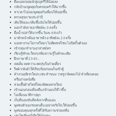
ดื่มแอลกอฮอล์/สูบบุหรี่ให้น้อยลง
กลับบ้าน/พูดคุยกับครอบครัวให้มากขึ้น
หาเวลาไปเจอ/พูดคุยกับเพื่อนให้บ่อยขึ้น
ตรวจสุขภาพประจำปี
เดินให้เยอะ/เดินขึ้นบันไดให้บ่อยขึ้น
ออกกำลังกายอาทิตย์ละ 3-4 ครั้ง
ดื่มน้ำเปล่าให้มากขึ้น วันละ 6-8 แก้ว
มาส์กหน้าเพิ่มอาหารผิว อาทิตย์ละ 2-3 ครั้ง
มองหางาน/โอกาสใหม่ๆ ไม่ติดเซฟโซน ไม่ปิดกั้นตัวเอง
เข้ากลุ่ม/ทำงานอาสาสมัคร
เรียนรู้ทักษะใหม่ๆ/เพิ่มความรู้ในทักษะเดิม
ฝึกภาษาที่ 2 3 4 5…
ลดเค็ม ลดหวาน ลดปรุงในก๋วยเตี๋ยว
รีดผ้า/พับผ้าให้เรียบร้อยก่อนเก็บเข้าตู้
ทำงานอดิเรกใหม่ๆ เช่น ทำขนม วาดรูป จัดดอกไม้ ทำเทียนหอม
หรืออ่านหนังสือ
สวมเสื้อผ้าสไตล์ใหม่/ตัดผมทรงใหม่
เข้านอนก่อนเที่ยงคืน/เข้านอนให้ไวขึ้น
ไม่เลื่อนนาฬิกาปลุก
เก็บที่นอนทันทีหลังจากตื่นนอน
พูดชมตัวเอง/ชมคนอื่น (อย่างจริงใจ) ให้บ่อยขึ้น
พูดขอบคุณทุกครั้งที่ได้รับความช่วยเหลือ
เล่นโซเชียลมีเดียให้น้อยลง