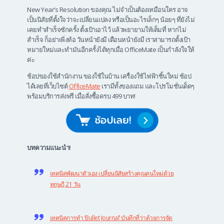
New Year’s Resolution ของคุณ ไม่จำเป็นต้องเหมือนใคร อาจ
เป็นนิสัยที่ตั้งใจว่าจะเปลี่ยนแปลง หรือเป็นอะไรเล็กๆ น้อยๆ ที่ยังไม่
เคยทำสำเร็จซักครั้ง ตั้งเป้าเอาไว้ แล้วพยายามให้เต็มที่ หากไม่
สำเร็จ ก็อย่าเพิ่งท้อ วันหน้ายังมี เดือนหน้ายังมี เราสามารถตั้งเป้า
หมายใหม่และทำมันอีกครั้งได้ทุกเมื่อ OfficeMate เป็นกำลังใจให้
ค่ะ
ช้อปของใช้สำนักงาน ของใช้ในบ้าน เครื่องใช้ไฟฟ้าชิ้นใหม่ ช้อป
ได้เลยที่เว็บไซต์
OfficeMate
เรามีทั้งของแถม และโปรโมชั่นเด็ดๆ
พร้อมบริการส่งฟรี เมื่อสั่งซื้อครบ 499 บาท!
บทความแนะนำ!
เทคนิคพัฒนาตัวเอง เปลี่ยนนิสัยสร้างคุณคนใหม่ด้วย
ทฤษฏี 21 วัน
เทคนิคการทำ ‘Bullet Journal’ บันทึกที่ว่าด้วยการจัด