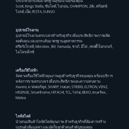
ประเภท ยกระดับมาตรฐานสุขอนามัยของคุณ
Scott
,
Kings Stella
,
ซันไลต์
,
ไบกอน
,
CHAMPION
,
Zilk
,
สก๊อตช์-
ไบรต์
,
เป็ด
,
FESTA
,
SUNVO
อุปกรณ์โรงงาน
อุปกรณ์โรงงานครบวงจรสำหรับธุรกิจ เพิ่มประสิทธิภาพการผลิต
ลดต้นทุน และยกระดับมาตรฐานอุตสาหกรรม
ศรีตรังโกลฟ์
,
Microtex
,
3M
,
Yamada
,
ชาเก้
,
อีโค่
,
เซฟตี้ จ็อกเกอร์
,
ไมโครเท็กซ์
เครื่องใช้ไฟฟ้า
จัดหาเครื่องใช้ไฟฟ้าคุณภาพสูงสำหรับธุรกิจของคุณ พร้อมบริการ
หลังการขายครบวงจร เพื่อประสิทธิภาพและความทนทาน
Xiaomi
,
มาสเตอร์คูล
,
SHARP
,
Hatari
,
STIEBEL ELTRON
,
VENZ
,
HISENSE
,
Smarthome
,
HITACHI
,
TCL
,
Tefal
,
BEKO
,
Imarflex
,
Midea
ไลฟ์สไตล์
นำเสนอสินค้าไลฟ์สไตล์คุณภาพ สำหรับธุรกิจที่ต้องการสร้าง
แบรนด์ เพิ่มมูลค่า และมัดใจลูกค้าคนสำคัญของคุณ