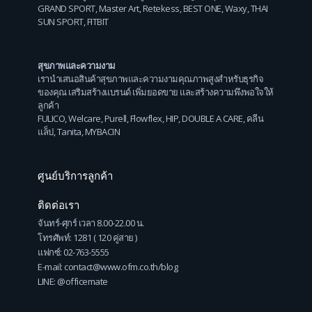
GRAND SPORT
,
Master Art
,
Retekess
,
BEST ONE
,
Waxy
,
THAI
SUN SPORT
,
FITBIT
สุขภาพและความงาม
เรานำเสนอสินค้าสุขภาพและความงามคุณภาพสูงสำหรับธุรกิจ
ของคุณ เสริมสร้างแบรนด์ เพิ่มยอดขาย และสร้างความพึงพอใจให้
ลูกค้า
FULICO
,
Welcare
,
Purell
,
Flowflex
,
HIP
,
DOUBLE A CARE
,
คลีน
แล็ป
,
Tanita
,
MYBACIN
ศูนย์บริการลูกค้า
ติดต่อเรา
จันทร์-ศุกร์ เวลา 8.00-22.00 น.
โทรศัพท์: 1281 ( 120 คู่สาย )
แฟกซ์: 02-763-5555
E-mail: contact@www.ofm.co.th/blog
LINE: @officemate