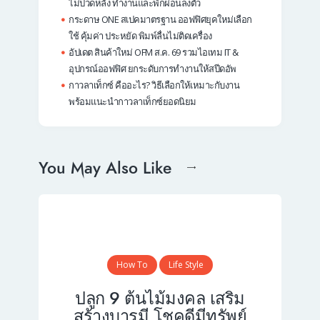
ไม่ปวดหลัง ทำงานและพักผ่อนลงตัว
กระดาษ ONE สเปคมาตรฐาน ออฟฟิศยุคใหม่เลือก
ใช้ คุ้มค่า ประหยัด พิมพ์ลื่นไม่ติดเครื่อง
อัปเดต สินค้าใหม่ OFM ส.ค. 69 รวมไอเทม IT &
อุปกรณ์ออฟฟิศ ยกระดับการทำงานให้สปีดอัพ
กาวลาเท็กซ์ คืออะไร? วิธีเลือกให้เหมาะกับงาน
พร้อมแนะนำกาวลาเท็กซ์ยอดนิยม
You May Also Like
How To
Life Style
ปลูก 9 ต้นไม้มงคล เสริม
สร้างบารมี โชคดีมีทรัพย์