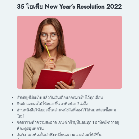
35 ไอเดีย New Year’s Resolution 2022
เปิดบัญชีเงินเก็บ แล้วกันเงินเดือนออกมาเก็บไว้ทุกเดือน
กินผักและผลไม้ให้เยอะขึ้น อาทิตย์ละ 3-4 มื้อ
อ่านหนังสือให้เยอะขึ้น/อ่านหนังสือที่ดองไว้ให้หมดก่อนซื้อเล่ม
ใหม่
จัดตารางทำความสะอาด เช่น ซักผ้าปูที่นอนทุก 1 อาทิตย์/กวาดถู
ห้อง ดูดฝุ่นทุกวัน
จัด/ตกแต่งห้องใหม่ ปรับเปลี่ยนสภาพแวดล้อมให้ดีขึ้น