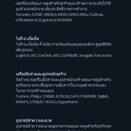
เฟอร์นิเจอร์คุณภาพสูงสำหรับธุรกิจคุณ สร้างความประทับใจให้
ลูกค้าและพนักงาน เพิ่มประสิทธิภาพการทำงาน
Furradec
,
ICONIC
,
MEDILA
,
INDEX LIVING MALL
,
Toolmax
,
OfficeIntrend
,
Ergotrend
,
MODENA
ไอที & แก็ดเจ็ต
ไอที & แก็ดเจ็ต ล้ำสมัย! เราพร้อมสนับสนุนทุกองค์กร สู่ยุคดิจิทัล
เต็มรูปแบบ
Logitech
,
WD
,
SanDisk
,
MSI
,
CLEANLINE
,
Seagate
,
Panasonic
เครื่องมือช่างและอุปกรณ์ก่อสร้าง
จัดจำหน่ายเครื่องมือช่างและอุปกรณ์ก่อสร้างคุณภาพสูงสำหรับ
ธุรกิจครบวงจร เพื่อทุกความต้องการในงานอุตสาหกรรมและ
โครงการก่อสร้างของคุณ
Toshino
,
Philips
,
STIEBEL ELTRON
,
DATA
,
PUMPKIN
,
TAJIMA
,
MAKITA
,
STANLEY
,
VEXXO
,
Hypertherm
อุปกรณ์ทำความสะอาด
อุปกรณ์ทำความสะอาดอุตสาหกรรมคุณภาพสูงสำหรับธุรกิจทุก