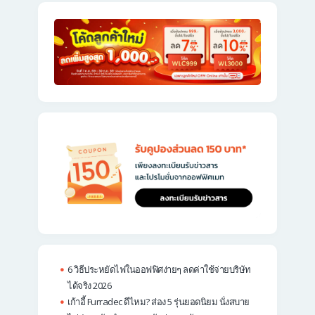
6 วิธีประหยัดไฟในออฟฟิศง่ายๆ ลดค่าใช้จ่ายบริษัท
ได้จริง 2026
เก้าอี้ Furradec ดีไหม? ส่อง 5 รุ่นยอดนิยม นั่งสบาย