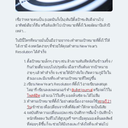
เชื่อว่าหลายคนเป็น (แอดมินก็เป็น) ต้นปีตั้งเป้าซะดิบดี ผ่านไป
อาทิตย์เดียวก็ลืม หรือล้มเลิกไป เป้าหมายที่ตั้งไว้เลยผัดมาปีแล้วปี
เหล่า…
ในปีนี้ใครที่หมายมั่นปั้นมือว่าอยากจะทำตามเป้าหมายที่ตั้งไว้ให้
ได้ เรามี 4 เทคนิคง่ายๆ ที่ช่วยให้คุณทำตาม New Year’s
Resolution ได้สำเร็จ
ตั้งเป้าหมายเล็กๆ ง่ายๆ เช่น ล้างจานทันทีหลังกินข้าวเสร็จ /
กินก๋วยเตี๋ยวแบบไม่ปรุงเพิ่ม เมื่อเราเริ่มต้นจากเป้าหมาย
ง่ายๆ แล้วทำสำเร็จ จะช่วยให้มีกำลังใจ เกิดความภูมิใจใน
ตัวเอง และมีแรงที่จะทำตามเป้าหมายที่ใหญ่ขึ้น
เขียน New Year’s Resolution ที่ตั้งไว้ อาจเขียนลงสมุด
ไดอารี่ เขียนลงแพลนเนอร์ ทำ
Bullet Journal
หรือจดไว้ใน
โพสต์อิท
แล้วแปะไว้ในที่ๆ มองเห็นชัด จะได้ไม่ลืม
ทำตามเป้าหมายที่ตั้งไว้อย่างต่อเนื่อง อาจลองใช้
ทฤษฎี 21
วัน
เข้าช่วย เพื่อเปลี่ยนจากสิ่งที่ต้องทำให้กลายเป็นนิสัย
จดบันทึกความเปลี่ยนแปลง เช่น บันทึกการดื่มน้ำ บันทึกน้ำ
หนักที่ลดลง วันที่ไม่ได้สูบบุหรี่ ฯลฯ เมื่อคุณมองเห็นผลลัพธ์
ที่ค่อยๆ ดีชึ้น ก็จะช่วยให้มีแรงและกำลังใจที่จะทำต่อไป