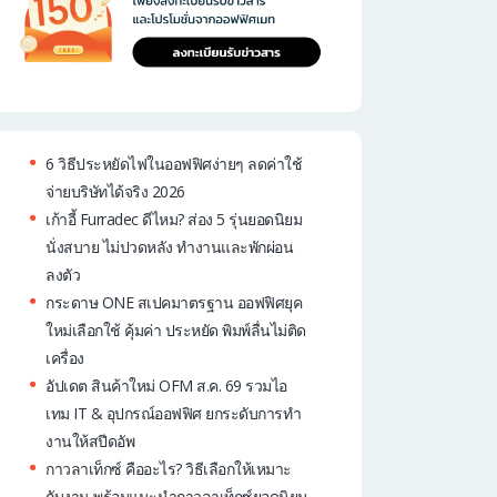
6 วิธีประหยัดไฟในออฟฟิศง่ายๆ ลดค่าใช้
จ่ายบริษัทได้จริง 2026
เก้าอี้ Furradec ดีไหม? ส่อง 5 รุ่นยอดนิยม
นั่งสบาย ไม่ปวดหลัง ทำงานและพักผ่อน
ลงตัว
กระดาษ ONE สเปคมาตรฐาน ออฟฟิศยุค
ใหม่เลือกใช้ คุ้มค่า ประหยัด พิมพ์ลื่นไม่ติด
เครื่อง
อัปเดต สินค้าใหม่ OFM ส.ค. 69 รวมไอ
เทม IT & อุปกรณ์ออฟฟิศ ยกระดับการทำ
งานให้สปีดอัพ
กาวลาเท็กซ์ คืออะไร? วิธีเลือกให้เหมาะ
กับงาน พร้อมแนะนำกาวลาเท็กซ์ยอดนิยม