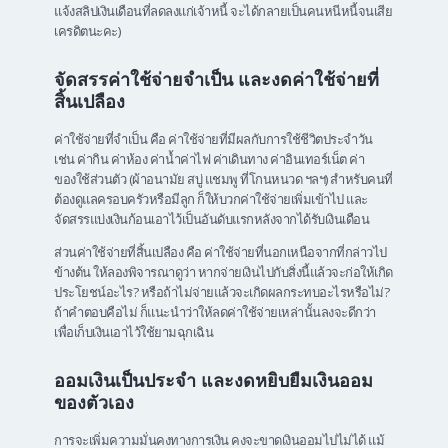
แจ้งสลิปเงินเดือนที่ลดลงแก่เจ้าหนี้ จะได้กลายเป็นคนหนีหนี้จนเสีย
เครดิตนะคะ)
จัดสรรค่าใช้จ่ายจำเป็น และงดค่าใช้จ่ายที่
สิ้นเปลือง
ค่าใช้จ่ายที่จำเป็น คือ ค่าใช้จ่ายที่มีผลกับการใช้ชีวิตประจำวัน
เช่น ค่ากิน ค่าห้อง ค่าน้ำค่าไฟ ค่าเดินทาง ค่าอินเทอร์เน็ต ค่า
ของใช้ส่วนตัว (ผ้าอนามัย สบู่ แชมพู ที่โกนหนวด ฯลฯ) สำหรับคนที่
ต้องดูแลครอบครัวหรือมีลูก ก็ให้บวกค่าใช้จ่ายเพิ่มเข้าไป และ
จัดสรรแบ่งเงินก้อนเอาไว้เป็นอันดับแรกหลังจากได้รับเงินเดือน
ส่วนค่าใช้จ่ายที่สิ้นเปลือง คือ ค่าใช้จ่ายที่นอกเหนือจากที่กล่าวไป
ข้างต้น ให้ลองพิจารณาดูว่า หากจ่ายเงินไปกับสิ่งนี้แล้วจะก่อให้เกิด
ประโยชน์อะไร? หรือถ้าไม่จ่ายแล้วจะเกิดผลกระทบอะไรหรือไม่?
ถ้าคำตอบคือไม่ ก็แนะนำว่าให้ลดค่าใช้จ่ายเหล่านั้นลงจะดีกว่า
เพื่อเก็บเงินเอาไว้ใช้ยามฉุกเฉิน
ออมเงินเป็นประจำ และงดหยิบยืมเงินออม
ของตัวเอง
การจะเพิ่มความมั่นคงทางการเงิน คงจะขาดเงินออมไปไม่ได้ แม้