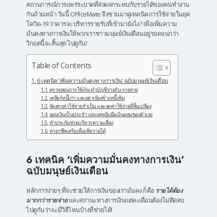
สถานการณ์การแพร่ระบาดที่ส่งผลกระทบกับรายได้ของคนทำงาน
กันถ้วนหน้า วันนี้ OfficeMate จึงชวนมาดูเทคนิคการใช้จ่ายในยุค
โควิด-19 ว่าควรจะบริหารรายรับที่เข้ามายังไง? เพื่อเพิ่มความ
มั่นคงทางการเงินให้พวกเราชาวมนุษย์เงินเดือนอยู่รอดจนกว่า
วิกฤตนี้จะสิ้นสุด ไปดูกัน!
Table of Contents
6 เทคนิค ‘เพิ่มความมั่นคงทางการเงิน’ ฉบับมนุษย์เงินเดือน
ตรวจสอบการใช้เงิน ทำบัญชีรายรับ-รายจ่าย
เคลียร์หนี้เก่า และอย่าเพิ่งสร้างหนี้เพิ่ม
จัดสรรค่าใช้จ่ายจำเป็น และงดค่าใช้จ่ายที่สิ้นเปลือง
ออมเงินเป็นประจำ และงดหยิบยืมเงินออมของตัวเอง
ทำประกันช่วยบริหารความเสี่ยง
หาอาชีพเสริมเพื่อเพิ่มรายได้
6 เทคนิค ‘เพิ่มความมั่นคงทางการเงิน’
ฉบับมนุษย์เงินเดือน
หลักการง่ายๆ ที่จะช่วยให้การเงินของเรามั่นคง ก็คือ
รายได้ต้อง
มากกว่ารายจ่าย
และสถานะทางการเงินแต่ละเดือนต้องไม่ติดลบ
ไปดูกันว่าจะมีวิธีไหนบ้างที่ช่วยได้!