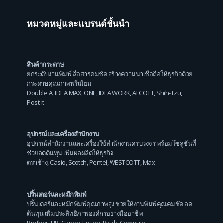
หมวดหมู่และแบรนด์ชั้นนำ
สินค้ากระดาษ
ยกระดับงานพิมพ์ สื่อสารคมชัด สร้างความน่าเชื่อถือให้ธุรกิจด้วย
กระดาษคุณภาพพรีเมียม
Double A
,
IDEA MAX
,
ONE
,
IDEA WORK
,
ALCOTT
,
Shih-Tzu
,
Post-it
อุปกรณ์และเครื่องสำนักงาน
อุปกรณ์สำนักงานและเครื่องใช้สำนักงานครบวงจร พร้อมโซลูชันที่
ช่วยลดต้นทุน เพิ่มผลผลิตให้ธุรกิจ
ตราช้าง
,
Casio
,
Scotch
,
Pentel
,
WESTCOTT
,
Max
ปริ้นเตอร์และหมึกพิมพ์
ปริ้นเตอร์และหมึกพิมพ์คุณภาพสูง ช่วยให้งานพิมพ์คุณคมชัด ลด
ต้นทุน เพิ่มประสิทธิภาพองค์กรอย่างมืออาชีพ
Brother
,
HP
,
Canon
,
Epson
,
Ricoh
,
Compute