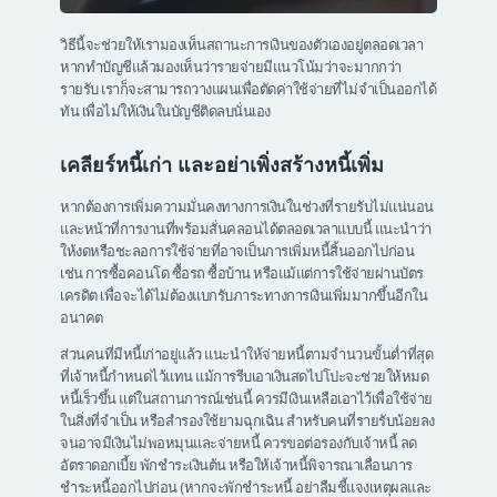
วิธีนี้จะช่วยให้เรามองเห็นสถานะการเงินของตัวเองอยู่ตลอดเวลา
หากทำบัญชีแล้วมองเห็นว่ารายจ่ายมีแนวโน้มว่าจะมากกว่า
รายรับ เราก็จะสามารถวางแผนเพื่อตัดค่าใช้จ่ายที่ไม่จำเป็นออกได้
ทัน เพื่อไม่ให้เงินในบัญชีติดลบนั่นเอง
เคลียร์หนี้เก่า และอย่าเพิ่งสร้างหนี้เพิ่ม
หากต้องการเพิ่มความมั่นคงทางการเงินในช่วงที่รายรับไม่แน่นอน
และหน้าที่การงานที่พร้อมสั่นคลอนได้ตลอดเวลาแบบนี้ แนะนำว่า
ให้งดหรือชะลอการใช้จ่ายที่อาจเป็นการเพิ่มหนี้สิ้นออกไปก่อน
เช่น การซื้อคอนโด ซื้อรถ ซื้อบ้าน หรือแม้แต่การใช้จ่ายผ่านบัตร
เครดิต เพื่อจะได้ไม่ต้องแบกรับภาระทางการเงินเพิ่มมากขึ้นอีกใน
อนาคต
ส่วนคนที่มีหนี้เก่าอยู่แล้ว แนะนำให้จ่ายหนี้ตามจำนวนขั้นต่ำที่สุด
ที่เจ้าหนี้กำหนดไว้แทน แม้การรีบเอาเงินสดไปโปะจะช่วยให้หมด
หนี้เร็วขึ้น แต่ในสถานการณ์เช่นนี้ ควรมีเงินเหลือเอาไว้เพื่อใช้จ่าย
ในสิ่งที่จำเป็น หรือสำรองใช้ยามฉุกเฉิน สำหรับคนที่รายรับน้อยลง
จนอาจมีเงินไม่พอหมุนและจ่ายหนี้ ควรขอต่อรองกับเจ้าหนี้ ลด
อัตราดอกเบี้ย พักชำระเงินต้น หรือให้เจ้าหนี้พิจารณาเลื่อนการ
ชำระหนี้ออกไปก่อน (หากจะพักชำระหนี้ อย่าลืมชี้แจงเหตุผลและ