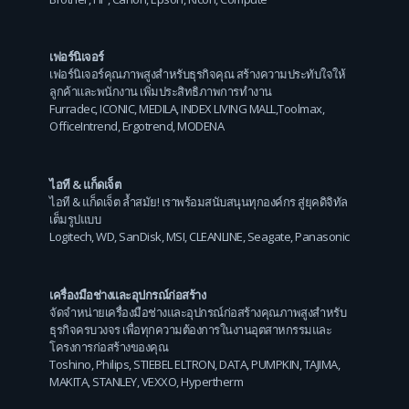
เฟอร์นิเจอร์
เฟอร์นิเจอร์คุณภาพสูงสำหรับธุรกิจคุณ สร้างความประทับใจให้
ลูกค้าและพนักงาน เพิ่มประสิทธิภาพการทำงาน
Furradec
,
ICONIC
,
MEDILA
,
INDEX LIVING MALL
,
Toolmax
,
OfficeIntrend
,
Ergotrend
,
MODENA
ไอที & แก็ดเจ็ต
ไอที & แก็ดเจ็ต ล้ำสมัย! เราพร้อมสนับสนุนทุกองค์กร สู่ยุคดิจิทัล
เต็มรูปแบบ
Logitech
,
WD
,
SanDisk
,
MSI
,
CLEANLINE
,
Seagate
,
Panasonic
เครื่องมือช่างและอุปกรณ์ก่อสร้าง
จัดจำหน่ายเครื่องมือช่างและอุปกรณ์ก่อสร้างคุณภาพสูงสำหรับ
ธุรกิจครบวงจร เพื่อทุกความต้องการในงานอุตสาหกรรมและ
โครงการก่อสร้างของคุณ
Toshino
,
Philips
,
STIEBEL ELTRON
,
DATA
,
PUMPKIN
,
TAJIMA
,
MAKITA
,
STANLEY
,
VEXXO
,
Hypertherm