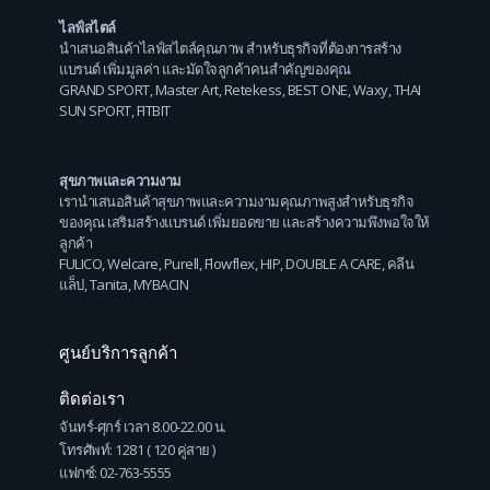
ไลฟ์สไตล์
นำเสนอสินค้าไลฟ์สไตล์คุณภาพ สำหรับธุรกิจที่ต้องการสร้าง
แบรนด์ เพิ่มมูลค่า และมัดใจลูกค้าคนสำคัญของคุณ
GRAND SPORT
,
Master Art
,
Retekess
,
BEST ONE
,
Waxy
,
THAI
SUN SPORT
,
FITBIT
สุขภาพและความงาม
เรานำเสนอสินค้าสุขภาพและความงามคุณภาพสูงสำหรับธุรกิจ
ของคุณ เสริมสร้างแบรนด์ เพิ่มยอดขาย และสร้างความพึงพอใจให้
ลูกค้า
FULICO
,
Welcare
,
Purell
,
Flowflex
,
HIP
,
DOUBLE A CARE
,
คลีน
แล็ป
,
Tanita
,
MYBACIN
ศูนย์บริการลูกค้า
ติดต่อเรา
จันทร์-ศุกร์ เวลา 8.00-22.00 น.
โทรศัพท์: 1281 ( 120 คู่สาย )
แฟกซ์: 02-763-5555