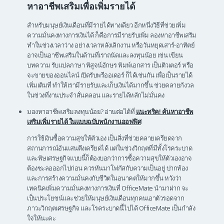
หาอาชีพเสริมเพื่อเพิ่มรายได้
สำหรับมนุษย์เงินเดือนที่มีรายได้ทางเดียว อีกหนึ่งวิธีที่ช่วยเพิ่ม
ความมั่นคงทางการเงินได้ ก็คือการมีรายรับเพิ่ม ลองหาอาชีพเสริม
ทำในช่วงเวลาว่าง อย่างเวลาหลังเลิกงาน หรือวันหยุดเสาร์-อาทิตย์
อาจเป็นอาชีพเสริมในด้านที่เราถนัดและลงทุนน้อย เช่น เขียน
บทความ รับแปลภาษา พิสูจน์อักษร พิมพ์เอกสาร เป็นติวเตอร์ หรือ
จะขายของออนไลน์ เปิดรับพรีออเดอร์ ก็ได้เช่นกัน เพื่อเป็นรายได้
เพิ่มเติมที่ ทำให้เรามีรายรับและเก็บเงินได้มากขึ้น ช่วยคลายกังวล
ในช่วงที่งานประจำสั่นคลอน และรายได้หลักไม่มั่นคง
มองหาอาชีพเสริมลงทุนน้อย? อ่านต่อได้ที่
แนะทริค! ค้นหาอาชีพ
เสริมเพิ่มรายได้ ในแบบฉบับพนักงานออฟฟิศ
การใช้เงินซื้อความสุขให้ตัวเอง เป็นสิ่งที่ช่วยคลายเครียดจาก
สถานการณ์อันแสนตึงเครียดได้ แต่ในช่วงวิกฤตที่มีทั้งโรคระบาด
และพิษเศรษฐกิจแบบนี้ก็ต้องบอกว่าการซื้อความสุขให้ตัวเองอาจ
ต้องชะลอออกไปก่อน ควรหันมาโฟกัสกับความเป็นอยู่ ปากท้อง
และการสร้างความมั่นคงกับชีวิตในอนาคตให้มากขึ้น หวังว่า
เทคนิคเพิ่มความมั่นคงทางการเงินที่ OfficeMate นำมาฝาก จะ
เป็นประโยชน์และช่วยให้มนุษย์เงินเดือนทุกคนเอาตัวรอดจาก
ภาวะวิกฤตเศรษฐกิจ และโรคระบาดนี้ไปได้ OfficeMate เป็นกำลัง
ใจให้นะคะ