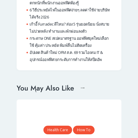
ตกหนักที่พนักงานออฟฟิศต้องรู้
6 วิธีประหยัดไฟในออฟฟิศง่ายๆ ลดค่าใช้จ่ายบริษัท
ได้จริง 2026
เก้าอี้ Furradec ดีไหม? ส่อง 5 รุ่นยอดนิยม นั่งสบาย
ไม่ปวดหลัง ทำงานและพักผ่อนลงตัว
กระดาษ ONE สเปคมาตรฐาน ออฟฟิศยุคใหม่เลือก
ใช้ คุ้มค่า ประหยัด พิมพ์ลื่นไม่ติดเครื่อง
อัปเดต สินค้าใหม่ OFM ส.ค. 69 รวมไอเทม IT &
อุปกรณ์ออฟฟิศ ยกระดับการทำงานให้สปีดอัพ
You May Also Like
Health Care
How To