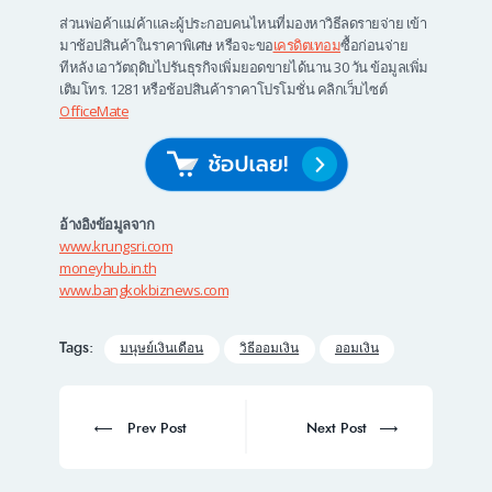
ส่วนพ่อค้าแม่ค้าและผู้ประกอบคนไหนที่มองหาวิธีลดรายจ่าย เข้า
มาช้อปสินค้าในราคาพิเศษ หรือจะขอ
เครดิตเทอม
ซื้อก่อนจ่าย
ทีหลัง เอาวัตถุดิบไปรันธุรกิจเพิ่มยอดขายได้นาน 30 วัน ข้อมูลเพิ่ม
เติมโทร. 1281 หรือช้อปสินค้าราคาโปรโมชั่น คลิกเว็บไซต์
OfficeMate
อ้างอิงข้อมูลจาก
www.krungsri.com
moneyhub.in.th
www.bangkokbiznews.com
Tags:
มนุษย์เงินเดือน
วิธีออมเงิน
ออมเงิน
Post
navigation
Prev
Next
Prev Post
Next Post
post:
post: