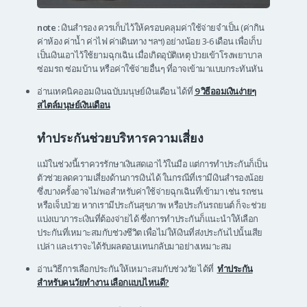
note :
เงินสำรอง ควรเก็บไว้ให้ครอบคลุมค่าใช้จ่ายจำเป็น (ค่ากิน
ค่าห้อง ค่าน้ำ ค่าไฟ ค่าเดินทาง ฯลฯ) อย่างน้อย 3-6 เดือน เพื่อเก็บ
เป็นเงินเอาไว้ใช้ยามฉุกเฉิน เมื่อเกิดอุบัติเหตุ ป่วยเข้าโรงพยาบาล
ซ่อมรถ ซ่อมบ้าน หรือค่าใช้จ่ายอื่นๆ ที่อาจเข้ามาแบบกระทันหัน
อ่านเทคนิคออมเงินฉบับมนุษย์เงินเดือน ได้ที่
9 วิธีออมเงินง่ายๆ
สไตล์มนุษย์เงินเดือน
ทำประกันช่วยบริหารความเสี่ยง
แม้ในช่วงนี้เราควรรักษาเงินสดเอาไว้ในมือ แต่การทำประกันก็เป็น
ตัวช่วยลดความเสี่ยงด้านการเงินได้ ในกรณีที่เรามีเงินสำรองน้อย
ซึ่งบางครั้งอาจไม่พอสำหรับค่าใช้จ่ายฉุกเฉินที่เข้ามา เช่น รถชน
หรือเจ็บป่วย หากเรามีประกันสุขภาพ หรือประกันรถยนต์ ก็จะช่วย
แบ่งเบาภาระเงินที่ต้องจ่ายได้ ซึ่งการทำประกันก็แนะนำให้เลือก
ประกันที่เหมาะสมกับช่วงชีวิต เพื่อไม่ให้เงินที่ส่งประกันไปนั้นเสีย
เปล่า และเราจะได้รับผลตอบแทนกลับมาอย่างเหมาะสม
อ่านวิธีการเลือกประกันให้เหมาะสมกับช่วงวัย ได้ที่
ทำประกัน
สำหรับคนวัยทำงาน เลือกแบบไหนดี?