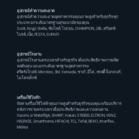
อุปกรณ์ทำความสะอาด
อุปกรณ์ทำความสะอาดอุตสาหกรรมคุณภาพสูงสำหรับธุรกิจทุก
ประเภท ยกระดับมาตรฐานสุขอนามัยของคุณ
Scott
,
Kings Stella
,
ซันไลต์
,
ไบกอน
,
CHAMPION
,
Zilk
,
สก๊อตช์-
ไบรต์
,
เป็ด
,
FESTA
,
SUNVO
อุปกรณ์โรงงาน
อุปกรณ์โรงงานครบวงจรสำหรับธุรกิจ เพิ่มประสิทธิภาพการผลิต
ลดต้นทุน และยกระดับมาตรฐานอุตสาหกรรม
ศรีตรังโกลฟ์
,
Microtex
,
3M
,
Yamada
,
ชาเก้
,
อีโค่
,
เซฟตี้ จ็อกเกอร์
,
ไมโครเท็กซ์
เครื่องใช้ไฟฟ้า
จัดหาเครื่องใช้ไฟฟ้าคุณภาพสูงสำหรับธุรกิจของคุณ พร้อมบริการ
หลังการขายครบวงจร เพื่อประสิทธิภาพและความทนทาน
Xiaomi
,
มาสเตอร์คูล
,
SHARP
,
Hatari
,
STIEBEL ELTRON
,
VENZ
,
HISENSE
,
Smarthome
,
HITACHI
,
TCL
,
Tefal
,
BEKO
,
Imarflex
,
Midea