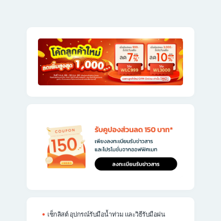
เช็กลิสต์ อุปกรณ์รับมือน้ำท่วม และวิธีรับมือฝน